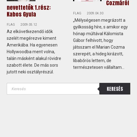
Cozmáról
nevettetők 1.rész:
Kabos Gyula
FLAG
2009.04.30
„Mélységesen megrázott a
FLAG
2009.05.12
gyilkosság híre, s amikor egy
Az elkövetkezendő idők
hónap múltával Kálomista
szelét megérezve kiment
Gábor felhívott, hogy
Amerikába. Ha egyenesen
játsszam el Marian Cozma
Hollywoodba ment volna,
szerepét, a hideg kirázott,
talán másként alakul rövidre
libabőrös lettem, de
szabott élete. De más sors
természetesen vállaltam...
jutott neki osztályrészül.
KERESÉS