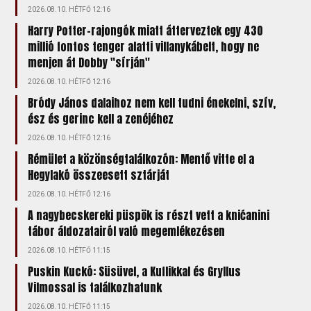
2026.08.10. HÉTFŐ 12:16
Harry Potter-rajongók miatt átterveztek egy 430
millió fontos tenger alatti villanykábelt, hogy ne
menjen át Dobby "sírján"
2026.08.10. HÉTFŐ 12:16
Bródy János dalaihoz nem kell tudni énekelni, szív,
ész és gerinc kell a zenéjéhez
2026.08.10. HÉTFŐ 12:16
Rémület a közönségtalálkozón: Mentő vitte el a
Hegylakó összeesett sztárját
2026.08.10. HÉTFŐ 12:16
A nagybecskereki püspök is részt vett a knićanini
tábor áldozatairól való megemlékezésen
2026.08.10. HÉTFŐ 11:15
Puskin Kuckó: Süsüvel, a Kuflikkal és Gryllus
Vilmossal is találkozhatunk
2026.08.10. HÉTFŐ 11:15