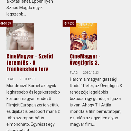
alkotás lehet. Éppen ilyen
Szabó Magda egyik
legszebb...
5769
7635
CineMagyar - Szelíd
CineMagyar -
teremtés - A
Üvegtigris 3.
Frankenstein terv
FLAG
2010.12.23
Három a magyar igazság!
FLAG
2010.12.30
Mundruczó Kornél az egyik
Rudolf Péter, az Üvegtigris 3.
leghíresebb és legsikeresebb
rendezője legalábbis
kortárs magyar rendező.
biztosan így gondolja. Igaza
Filmjeit Európa szerte vetítik,
is van. Ahogy Till Attila
és díjakat is besöpört már. Ez
mondta a film bemutatóján,
több szempontból is
ez talán az egyetlen olyan
elmondható. Egyrészt egy
magyar film,...
olyan művet...