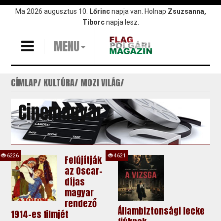
Ugrás
Ma 2026 augusztus 10.
Lőrinc
napja van. Holnap
Zsuzsanna,
a
Tiborc
napja lesz.
tartalomra
MENU
CÍMLAP
KULTÚRA
MOZI VILÁG
Cinemagyar
6226
4621
Felújítják
az Oscar-
díjas
magyar
rendező
Állambiztonsági lecke
1914-es filmjét