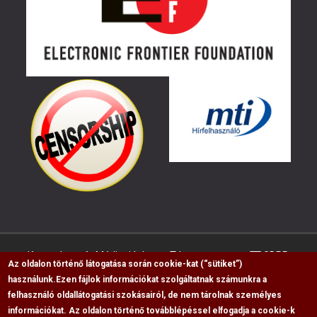
Kapcsolat
Médiaajánlat
Impresszum
GDPR
Az oldalon történő látogatása során cookie-kat (“sütiket”)
használunk.
Ezen fájlok információkat szolgáltatnak számunkra a
felhasználó oldallátogatási szokásairól, de nem tárolnak személyes
RSS
információkat. Az oldalon történő továbblépéssel elfogadja a cookie-k