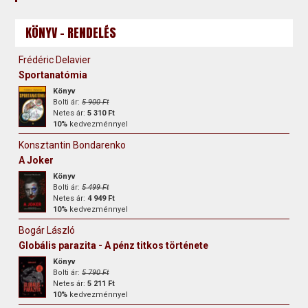
KÖNYV - RENDELÉS
Frédéric Delavier
Sportanatómia
Könyv
Bolti ár:
5 900 Ft
Netes ár:
5 310 Ft
10%
kedvezménnyel
Konsztantin Bondarenko
A Joker
Könyv
Bolti ár:
5 499 Ft
Netes ár:
4 949 Ft
10%
kedvezménnyel
Bogár László
Globális parazita - A pénz titkos története
Könyv
Bolti ár:
5 790 Ft
Netes ár:
5 211 Ft
10%
kedvezménnyel