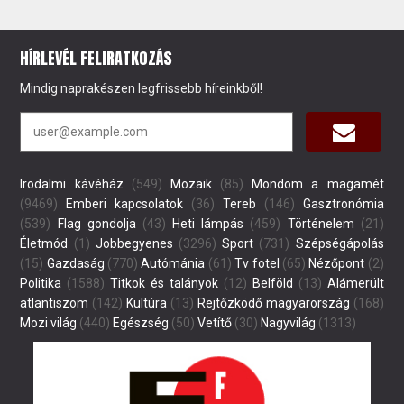
HÍRLEVÉL FELIRATKOZÁS
Mindig naprakészen legfrissebb híreinkből!
Irodalmi kávéház
(549)
Mozaik
(85)
Mondom a magamét
(9469)
Emberi kapcsolatok
(36)
Tereb
(146)
Gasztronómia
(539)
Flag gondolja
(43)
Heti lámpás
(459)
Történelem
(21)
Életmód
(1)
Jobbegyenes
(3296)
Sport
(731)
Szépségápolás
(15)
Gazdaság
(770)
Autómánia
(61)
Tv fotel
(65)
Nézőpont
(2)
Politika
(1588)
Titkok és talányok
(12)
Belföld
(13)
Alámerült
atlantiszom
(142)
Kultúra
(13)
Rejtőzködő magyarország
(168)
Mozi világ
(440)
Egészség
(50)
Vetítő
(30)
Nagyvilág
(1313)