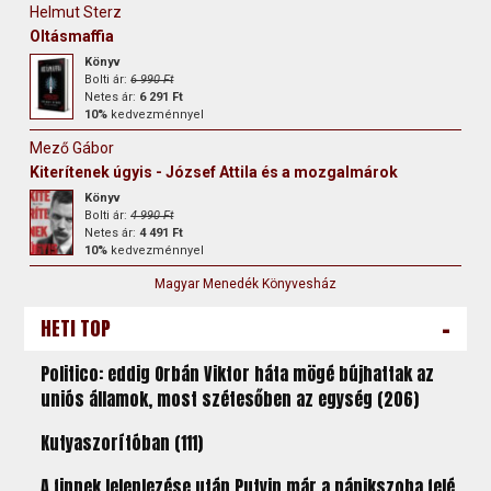
Helmut Sterz
Oltásmaffia
Könyv
Bolti ár:
6 990 Ft
Netes ár:
6 291 Ft
10%
kedvezménnyel
Mező Gábor
Kiterítenek úgyis - József Attila és a mozgalmárok
Könyv
Bolti ár:
4 990 Ft
Netes ár:
4 491 Ft
10%
kedvezménnyel
Magyar Menedék Könyvesház
-
HETI TOP
Politico: eddig Orbán Viktor háta mögé bújhattak az
uniós államok, most szétesőben az egység (206)
Kutyaszorítóban (111)
A finnek leleplezése után Putyin már a pánikszoba felé