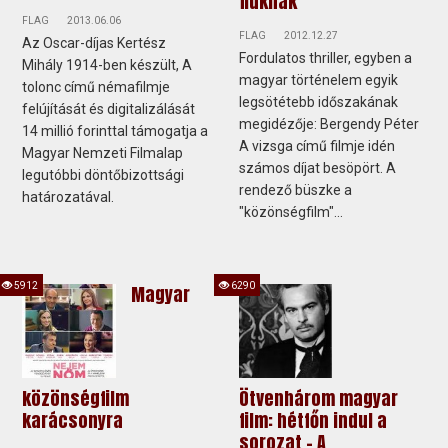
fiúknak
FLAG
2013.06.06
FLAG
2012.12.27
Az Oscar-díjas Kertész
Fordulatos thriller, egyben a
Mihály 1914-ben készült, A
magyar történelem egyik
tolonc című némafilmje
legsötétebb időszakának
felújítását és digitalizálását
megidézője: Bergendy Péter
14 millió forinttal támogatja a
A vizsga című filmje idén
Magyar Nemzeti Filmalap
számos díjat besöpört. A
legutóbbi döntőbizottsági
rendező büszke a
határozatával.
"közönségfilm"...
5912
6290
Magyar
közönségfilm
Ötvenhárom magyar
karácsonyra
film: hétfőn indul a
sorozat - A