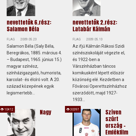
nevettetők 6.rész:
nevettetők 2.rész:
Salamon Béla
Latabár Kálmán
FLAG
2009.05.23
FLAG
2009.05.13
Salamon Béla (Saly Béla,
Az ifjú Kálmán Rákosi Szidi
Beregrákos, 1885. március 4.
színésziskoláját végezte el,
– Budapest, 1965. június 15.)
és 1922-ben a
magyar színész,
Várszínházban táncos
színházigazgató, humorista,
komikusként lépett először
karcolat- és élcíró volt. A 20.
közönség elé. Kezdetben a
század közepének egyik
Fővárosi Operettszínházhoz
legismertebb...
szerződött, majd 1927-
1933...
10412
30397
Nagy
Szíven
szúrt
ország -
Emlékfilm