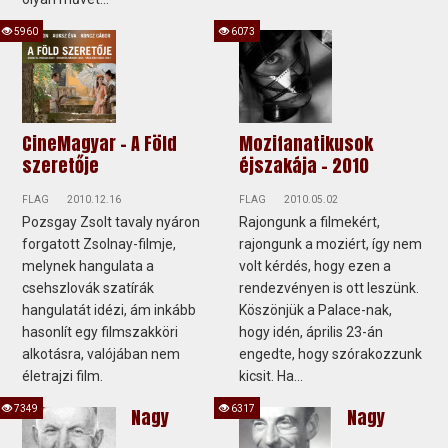
5960
6073
CineMagyar - A Föld
Mozifanatikusok
szeretője
éjszakája – 2010
FLAG
2010.12.16
FLAG
2010.05.02
Pozsgay Zsolt tavaly nyáron
Rajongunk a filmekért,
forgatott Zsolnay-filmje,
rajongunk a moziért, így nem
melynek hangulata a
volt kérdés, hogy ezen a
csehszlovák szatírák
rendezvényen is ott leszünk.
hangulatát idézi, ám inkább
Köszönjük a Palace-nak,
hasonlít egy filmszakköri
hogy idén, április 23-án
alkotásra, valójában nem
engedte, hogy szórakozzunk
életrajzi film.
kicsit. Ha...
7349
6317
Nagy
Nagy