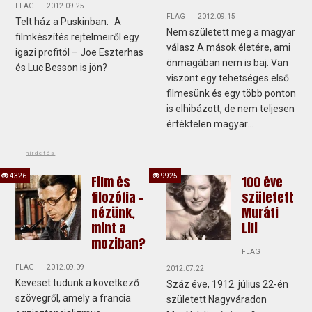
FLAG
2012.09.25
FLAG
2012.09.15
Telt ház a Puskinban. A
Nem született meg a magyar
filmkészítés rejtelmeiről egy
válasz A mások életére, ami
igazi profitól – Joe Eszterhas
önmagában nem is baj. Van
és Luc Besson is jön?
viszont egy tehetséges első
filmesünk és egy több ponton
is elhibázott, de nem teljesen
értéktelen magyar...
hirdetés
4326
9925
Film és
100 éve
filozófia –
született
nézünk,
Muráti
mint a
Lili
moziban?
FLAG
FLAG
2012.09.09
2012.07.22
Keveset tudunk a következő
Száz éve, 1912. július 22-én
szövegről, amely a francia
született Nagyváradon