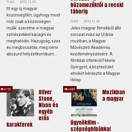
FLAG
2012.12.20
búzamezőktől a recski
Itt egy új magyar
táborig
közönségfilm, úgyhogy most
már csak a közönségen
FLAG
2012.11.03
múlik: szeretne-e magyar
Jeles magyar filmekből álló
színészekkel kacagni és
sorozat indul az Uránia
meghatódni. Hazugság, szex
moziban, a Magyar
és megbocsátás, meg némi
Művészeti Akadémia
abszurd helyzetkomikum...
kezdeményezésére. A
filmklub ötletéről Fekete
Györgyöt, a köztestület
elnökét kérdezte a Magyar
Hírlap.
4705
4489
Oliver
Mozikban
Stone,
a magyar
Nixon és
egyéb
erős
ügynökfilm -
karakterek
szépséghibákkal