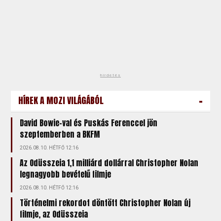
hirdetés
-
HÍREK A MOZI VILÁGÁBÓL
David Bowie-val és Puskás Ferenccel jön
szeptemberben a BKFM
2026.08.10. HÉTFŐ 12:16
Az Odüsszeia 1,1 milliárd dollárral Christopher Nolan
legnagyobb bevételű filmje
2026.08.10. HÉTFŐ 12:16
Történelmi rekordot döntött Christopher Nolan új
filmje, az Odüsszeia