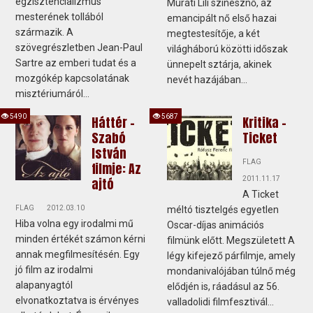
egzisztencializmus
Muráti Lili színésznő, az
mesterének tollából
emancipált nő első hazai
származik. A
megtestesítője, a két
szövegrészletben Jean-Paul
világháború közötti időszak
Sartre az emberi tudat és a
ünnepelt sztárja, akinek
mozgókép kapcsolatának
nevét hazájában...
misztériumáról...
5490
5687
Háttér -
Kritika -
Szabó
Ticket
István
FLAG
filmje: Az
ajtó
2011.11.17
A Ticket
FLAG
2012.03.10
méltó tisztelgés egyetlen
Hiba volna egy irodalmi mű
Oscar-díjas animációs
minden értékét számon kérni
filmünk előtt. Megszületett A
annak megfilmesítésén. Egy
légy kifejező párfilmje, amely
jó film az irodalmi
mondanivalójában túlnő még
alapanyagtól
elődjén is, ráadásul az 56.
elvonatkoztatva is érvényes
valladolidi filmfesztivál...