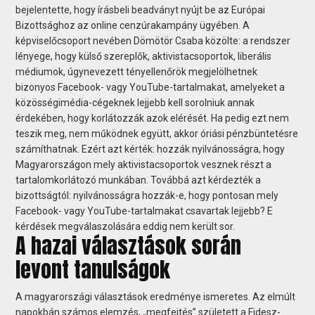
bejelentette, hogy írásbeli beadványt nyújt be az Európai
Bizottsághoz az online cenzúrakampány ügyében. A
képviselőcsoport nevében Dömötör Csaba közölte: a rendszer
lényege, hogy külső szereplők, aktivistacsoportok, liberális
médiumok, úgynevezett tényellenőrök megjelölhetnek
bizonyos Facebook- vagy YouTube-tartalmakat, amelyeket a
közösségimédia-cégeknek lejjebb kell sorolniuk annak
érdekében, hogy korlátozzák azok elérését. Ha pedig ezt nem
teszik meg, nem működnek együtt, akkor óriási pénzbüntetésre
számíthatnak. Ezért azt kérték: hozzák nyilvánosságra, hogy
Magyarországon mely aktivistacsoportok vesznek részt a
tartalomkorlátozó munkában. Továbbá azt kérdezték a
bizottságtól: nyilvánosságra hozzák-e, hogy pontosan mely
Facebook- vagy YouTube-tartalmakat csavartak lejjebb? E
kérdések megválaszolására eddig nem került sor.
A hazai választások során
levont tanulságok
A magyarországi választások eredménye ismeretes. Az elmúlt
napokbán számos elemzés, „megfejtés” született a Fidesz-