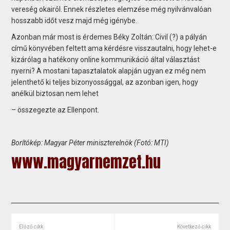
vereség okairól. Ennek részletes elemzése még nyilvánvalóan
hosszabb időt vesz majd még igénybe.
Azonban már most is érdemes Béky Zoltán: Civil (?) a pályán
című könyvében feltett ama kérdésre visszautalni, hogy lehet-e
kizárólag a hatékony online kommunikáció által választást
nyerni? A mostani tapasztalatok alapján ugyan ez még nem
jelenthető ki teljes bizonyossággal, az azonban igen, hogy
anélkül biztosan nem lehet
– összegezte az Ellenpont.
Borítókép: Magyar Péter miniszterelnök (Fotó: MTI)
www.magyarnemzet.hu
Előző cikk
Következő cikk