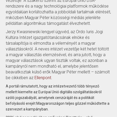
vezetője. A szakértő szerint az Európai Unió DSA-
rendszere és a nagy technológiai platformok működése
egyoldalúan korlátozhatta a jobboldali tartalmak elérését,
miközben Magyar Péter közösségi médiás jelenléte
példátlan algoritmikus támogatást élvezhetett.
Jerzy Kwasniewski lengyel ügyvéd, az Ordo Iuris Jogi
Kultúra Intézet igazgatótanácsának elnöke és
társalapítója is elmondta a véleményét a magyar
választásokról. A neves intézet vezetője két hetet töltött
a magyar választás elemzésével, és arra jutott, hogy a
magyar választások ugyan tiszták voltak, ez azonban a
kampányról nem mondható el, amelybe jelentősen
beavatkoztak külső erők Magyar Péter mellett – számolt
be cikkében az
Ellenpont
.
A portál rámutatott, hogy az intézetvezető több tényező
mellett kiemelte az Európai Unió digitális szolgáltatásokról
szóló jogszabályát, amelynek cenzúráját és a politikát
befolyásoló erejét Magyarországon teljes gőzzel működtette a
szervezet a kampányban.