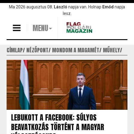
Ugrás
Ma 2026 augusztus 08.
László
napja van. Holnap
Emőd
napja
a
lesz.
tartalomra
MENU
CÍMLAP
NÉZŐPONT
MONDOM A MAGAMÉT
MŰHELY
LEBUKOTT A FACEBOOK: SÚLYOS
BEAVATKOZÁS TÖRTÉNT A MAGYAR