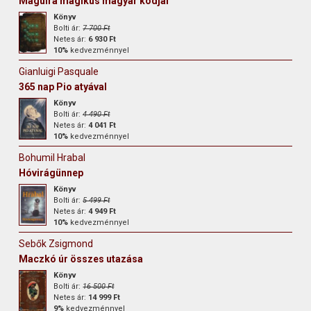
Maguira mágikus magyar kódjai
Könyv
Bolti ár:
7 700 Ft
Netes ár:
6 930 Ft
10%
kedvezménnyel
Gianluigi Pasquale
365 nap Pio atyával
Könyv
Bolti ár:
4 490 Ft
Netes ár:
4 041 Ft
10%
kedvezménnyel
Bohumil Hrabal
Hóvirágünnep
Könyv
Bolti ár:
5 499 Ft
Netes ár:
4 949 Ft
10%
kedvezménnyel
Sebők Zsigmond
Maczkó úr összes utazása
Könyv
Bolti ár:
16 500 Ft
Netes ár:
14 999 Ft
9%
kedvezménnyel