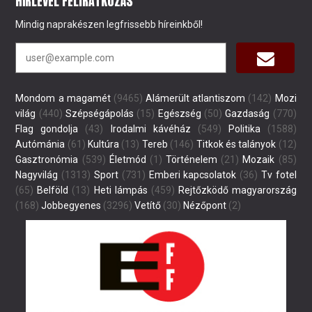
HÍRLEVÉL FELIRATKOZÁS
Mindig naprakészen legfrissebb híreinkből!
Mondom a magamét
(9465)
Alámerült atlantiszom
(142)
Mozi
világ
(440)
Szépségápolás
(15)
Egészség
(50)
Gazdaság
(770)
Flag gondolja
(43)
Irodalmi kávéház
(549)
Politika
(1588)
Autómánia
(61)
Kultúra
(13)
Tereb
(146)
Titkok és talányok
(12)
Gasztronómia
(539)
Életmód
(1)
Történelem
(21)
Mozaik
(85)
Nagyvilág
(1313)
Sport
(731)
Emberi kapcsolatok
(36)
Tv fotel
(65)
Belföld
(13)
Heti lámpás
(459)
Rejtőzködő magyarország
(168)
Jobbegyenes
(3296)
Vetítő
(30)
Nézőpont
(2)