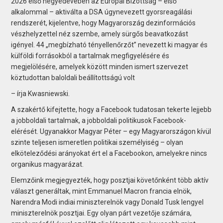
2026 első negyedévében az Európai Bizottság – első
alkalommal – aktiválta a DSA úgynevezett gyorsreagálási
rendszerét, kijelentve, hogy Magyarország dezinformációs
vészhelyzettel néz szembe, amely sürgős beavatkozást
igényel. 44 „megbízható tényellenőrzőt” nevezett ki magyar és
külföldi forrásokból a tartalmak megfigyelésére és
megjelölésére, amelyek között minden ismert szervezet
köztudottan baloldali beállítottságú volt
– írja Kwasniewski.
A szakértő kifejtette, hogy a Facebook tudatosan tekerte lejjebb
a jobboldali tartalmak, a jobboldali politikusok Facebook-
elérését. Ugyanakkor Magyar Péter – egy Magyarországon kívül
szinte teljesen ismeretlen politikai személyiség – olyan
elköteleződési arányokat ért el a Facebookon, amelyekre nincs
organikus magyarázat.
Elemzőink megjegyezték, hogy posztjai követőnként több aktív
választ generáltak, mint Emmanuel Macron francia elnök,
Narendra Modi indiai miniszterelnök vagy Donald Tusk lengyel
miniszterelnök posztjai. Egy olyan párt vezetője számára,