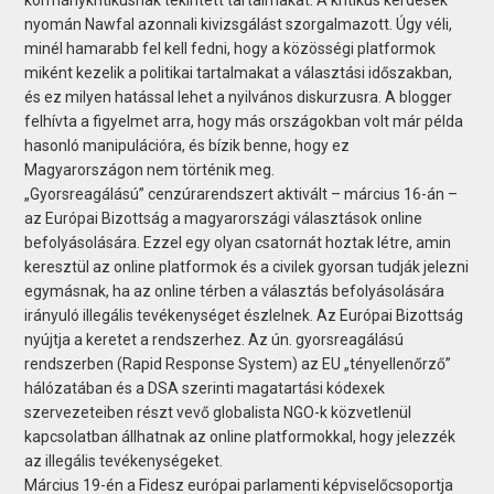
nyomán Nawfal azonnali kivizsgálást szorgalmazott. Úgy véli,
minél hamarabb fel kell fedni, hogy a közösségi platformok
miként kezelik a politikai tartalmakat a választási időszakban,
és ez milyen hatással lehet a nyilvános diskurzusra. A blogger
felhívta a figyelmet arra, hogy más országokban volt már példa
hasonló manipulációra, és bízik benne, hogy ez
Magyarországon nem történik meg.
„Gyorsreagálású” cenzúrarendszert aktivált – március 16-án –
az Európai Bizottság a magyarországi választások online
befolyásolására. Ezzel egy olyan csatornát hoztak létre, amin
keresztül az online platformok és a civilek gyorsan tudják jelezni
egymásnak, ha az online térben a választás befolyásolására
irányuló illegális tevékenységet észlelnek. Az Európai Bizottság
nyújtja a keretet a rendszerhez. Az ún. gyorsreagálású
rendszerben (Rapid Response System) az EU „tényellenőrző”
hálózatában és a DSA szerinti magatartási kódexek
szervezeteiben részt vevő globalista NGO-k közvetlenül
kapcsolatban állhatnak az online platformokkal, hogy jelezzék
az illegális tevékenységeket.
Március 19-én a Fidesz európai parlamenti képviselőcsoportja