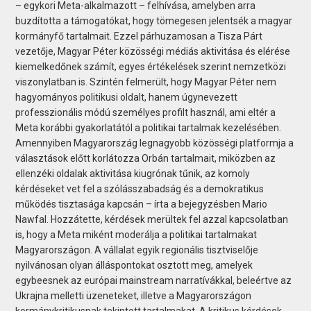
– egykori Meta-alkalmazott – felhívása, amelyben arra
buzdította a támogatókat, hogy tömegesen jelentsék a magyar
kormányfő tartalmait. Ezzel párhuzamosan a Tisza Párt
vezetője, Magyar Péter közösségi médiás aktivitása és elérése
kiemelkedőnek számít, egyes értékelések szerint nemzetközi
viszonylatban is. Szintén felmerült, hogy Magyar Péter nem
hagyományos politikusi oldalt, hanem úgynevezett
professzionális módú személyes profilt használ, ami eltér a
Meta korábbi gyakorlatától a politikai tartalmak kezelésében.
Amennyiben Magyarország legnagyobb közösségi platformja a
választások előtt korlátozza Orbán tartalmait, miközben az
ellenzéki oldalak aktivitása kiugrónak tűnik, az komoly
kérdéseket vet fel a szólásszabadság és a demokratikus
működés tisztasága kapcsán – írta a bejegyzésben Mario
Nawfal. Hozzátette, kérdések merültek fel azzal kapcsolatban
is, hogy a Meta miként moderálja a politikai tartalmakat
Magyarországon. A vállalat egyik regionális tisztviselője
nyilvánosan olyan álláspontokat osztott meg, amelyek
egybeesnek az európai mainstream narratívákkal, beleértve az
Ukrajna melletti üzeneteket, illetve a Magyarországon
kormánykritikusnak tekintett tartalmakat. A kritikus kérdések