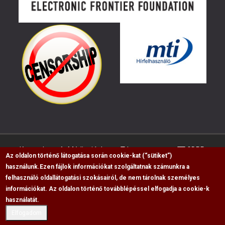
Kapcsolat
Médiaajánlat
Impresszum
GDPR
Az oldalon történő látogatása során cookie-kat (“sütiket”)
használunk.
Ezen fájlok információkat szolgáltatnak számunkra a
felhasználó oldallátogatási szokásairól, de nem tárolnak személyes
RSS
információkat. Az oldalon történő továbblépéssel elfogadja a cookie-k
Copyright © 2009-2026, Flag Polgári Magazin saját
használatát.
cikkeinek átvétele, másolása csak a forrás
Elfogadom
megjelölésével lehetséges