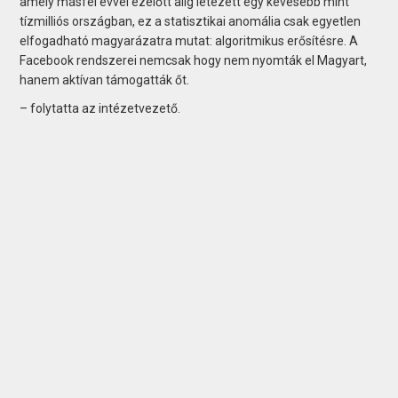
amely másfél évvel ezelőtt alig létezett egy kevesebb mint
tízmilliós országban, ez a statisztikai anomália csak egyetlen
elfogadható magyarázatra mutat: algoritmikus erősítésre. A
Facebook rendszerei nemcsak hogy nem nyomták el Magyart,
hanem aktívan támogatták őt.
– folytatta az intézetvezető.