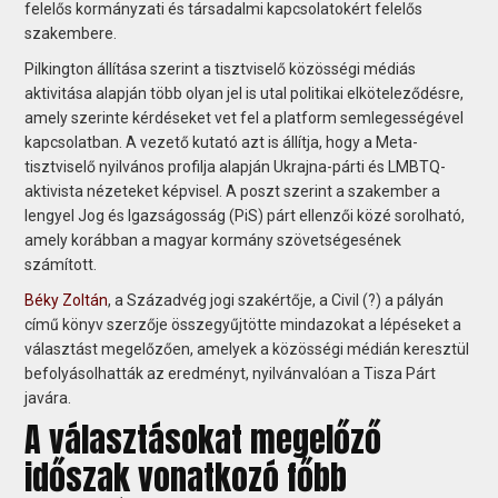
felelős kormányzati és társadalmi kapcsolatokért felelős
szakembere.
Pilkington állítása szerint a tisztviselő közösségi médiás
aktivitása alapján több olyan jel is utal politikai elköteleződésre,
amely szerinte kérdéseket vet fel a platform semlegességével
kapcsolatban. A vezető kutató azt is állítja, hogy a Meta-
tisztviselő nyilvános profilja alapján Ukrajna-párti és LMBTQ-
aktivista nézeteket képvisel. A poszt szerint a szakember a
lengyel Jog és Igazságosság (PiS) párt ellenzői közé sorolható,
amely korábban a magyar kormány szövetségesének
számított.
Béky Zoltán
, a Századvég jogi szakértője, a Civil (?) a pályán
című könyv szerzője összegyűjtötte mindazokat a lépéseket a
választást megelőzően, amelyek a közösségi médián keresztül
befolyásolhatták az eredményt, nyilvánvalóan a Tisza Párt
javára.
A választásokat megelőző
időszak vonatkozó főbb