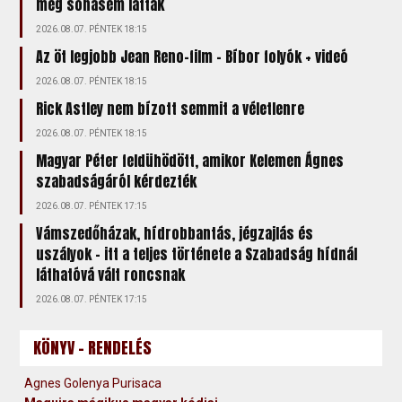
még sohasem láttak
2026.08.07. PÉNTEK 18:15
Az öt legjobb Jean Reno-film – Bíbor folyók + videó
2026.08.07. PÉNTEK 18:15
Rick Astley nem bízott semmit a véletlenre
2026.08.07. PÉNTEK 18:15
Magyar Péter feldühödött, amikor Kelemen Ágnes
szabadságáról kérdezték
2026.08.07. PÉNTEK 17:15
Vámszedőházak, hídrobbantás, jégzajlás és
uszályok – itt a teljes története a Szabadság hídnál
láthatóvá vált roncsnak
2026.08.07. PÉNTEK 17:15
KÖNYV - RENDELÉS
Agnes Golenya Purisaca