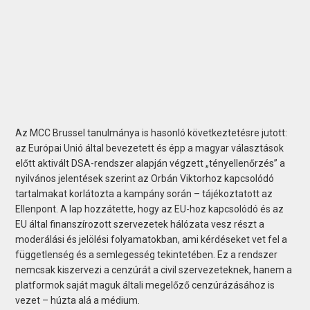
Az MCC Brussel tanulmánya is hasonló következtetésre jutott:
az Európai Unió által bevezetett és épp a magyar választások
előtt aktivált DSA-rendszer alapján végzett „tényellenőrzés” a
nyilvános jelentések szerint az Orbán Viktorhoz kapcsolódó
tartalmakat korlátozta a kampány során – tájékoztatott az
Ellenpont. A lap hozzátette, hogy az EU-hoz kapcsolódó és az
EU által finanszírozott szervezetek hálózata vesz részt a
moderálási és jelölési folyamatokban, ami kérdéseket vet fel a
függetlenség és a semlegesség tekintetében. Ez a rendszer
nemcsak kiszervezi a cenzúrát a civil szervezeteknek, hanem a
platformok saját maguk általi megelőző cenzúrázásához is
vezet – húzta alá a médium.