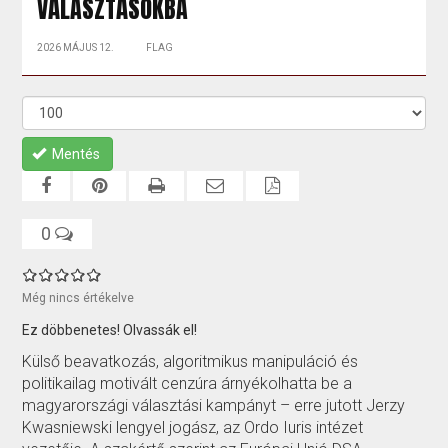
VÁLASZTÁSOKBA
2026 MÁJUS 12.
FLAG
Mentés
0
Még nincs értékelve
Ez döbbenetes! Olvassák el!
Külső beavatkozás, algoritmikus manipuláció és
politikailag motivált cenzúra árnyékolhatta be a
magyarországi választási kampányt – erre jutott Jerzy
Kwasniewski lengyel jogász, az Ordo Iuris intézet