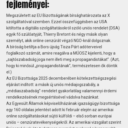
fejleményei:
Megszületett az EU Bizottságának bírsághatározata az X
szolgáltatóval szemben. Ezzel összefüggésben az USA
kitiltotta a digitális szolgáltatásokról szóló uniós rendelet (DSA)
egyik fő szülőatyját, Thierry Bretont és négy másik olyan
személyt, akik online cenzúrát végző NGO-knál dolgoznak.
A bíróság betiltja a Bors újság Tisza Párt adóterveivel
foglalkozó számát, amire reagálva a MÚOSZ kijelenti, hogy a
„sajtószabadság joga nem illeti meg a propagandistákat”. (Azt,
hogy ki minősül „propagandistának”, természetesen ők döntik
el.)
Az EU Bizottsága 2025 decemberében kötelezettségszegési
eljárást indított: a másik új uniós médiajogszabály, a
„médiaszabadság”-rendelet gyakorlatilag valamennyi érdemi
rendelkezésének megsértésével vádolva hazánkat.
Az Egyesült Államok képviselőházának igazságügyi bizottsága
egy 160 oldalas jelentést adott ki február elején az amerikai
online szolgáltatásokat sújtó külföldi – első sorban európai
uniós – cenzúratevékenységekről. Az amerikai vizsgálat szerint