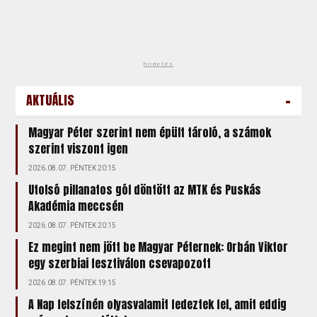
hirdetés
-
AKTUÁLIS
Magyar Péter szerint nem épült tároló, a számok
szerint viszont igen
2026.08.07. PÉNTEK 20:15
Utolsó pillanatos gól döntött az MTK és Puskás
Akadémia meccsén
2026.08.07. PÉNTEK 20:15
Ez megint nem jött be Magyar Péternek: Orbán Viktor
egy szerbiai fesztiválon csevapozott
2026.08.07. PÉNTEK 19:15
A Nap felszínén olyasvalamit fedeztek fel, amit eddig