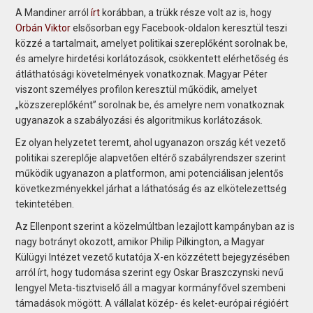
A Mandiner arról
írt
korábban, a trükk része volt az is, hogy
Orbán Viktor
elsősorban egy Facebook-oldalon keresztül teszi
közzé a tartalmait, amelyet politikai szereplőként sorolnak be,
és amelyre hirdetési korlátozások, csökkentett elérhetőség és
átláthatósági követelmények vonatkoznak. Magyar Péter
viszont személyes profilon keresztül működik, amelyet
„közszereplőként” sorolnak be, és amelyre nem vonatkoznak
ugyanazok a szabályozási és algoritmikus korlátozások.
Ez olyan helyzetet teremt, ahol ugyanazon ország két vezető
politikai szereplője alapvetően eltérő szabályrendszer szerint
működik ugyanazon a platformon, ami potenciálisan jelentős
következményekkel járhat a láthatóság és az elkötelezettség
tekintetében.
Az Ellenpont szerint a közelmúltban lezajlott kampányban az is
nagy botrányt okozott, amikor Philip Pilkington, a Magyar
Külügyi Intézet vezető kutatója X-en közzétett bejegyzésében
arról írt, hogy tudomása szerint egy Oskar Braszczynski nevű
lengyel Meta-tisztviselő áll a magyar kormányfővel szembeni
támadások mögött. A vállalat közép- és kelet-európai régióért