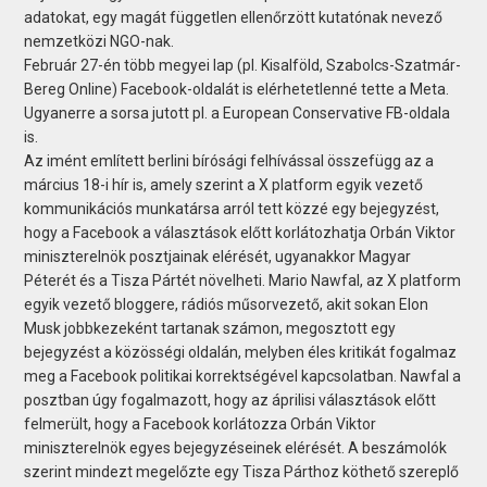
adatokat, egy magát független ellenőrzött kutatónak nevező
nemzetközi NGO-nak.
Február 27-én több megyei lap (pl. Kisalföld, Szabolcs-Szatmár-
Bereg Online) Facebook-oldalát is elérhetetlenné tette a Meta.
Ugyanerre a sorsa jutott pl. a European Conservative FB-oldala
is.
Az imént említett berlini bírósági felhívással összefügg az a
március 18-i hír is, amely szerint a X platform egyik vezető
kommunikációs munkatársa arról tett közzé egy bejegyzést,
hogy a Facebook a választások előtt korlátozhatja Orbán Viktor
miniszterelnök posztjainak elérését, ugyanakkor Magyar
Péterét és a Tisza Pártét növelheti. Mario Nawfal, az X platform
egyik vezető bloggere, rádiós műsorvezető, akit sokan Elon
Musk jobbkezeként tartanak számon, megosztott egy
bejegyzést a közösségi oldalán, melyben éles kritikát fogalmaz
meg a Facebook politikai korrektségével kapcsolatban. Nawfal a
posztban úgy fogalmazott, hogy az áprilisi választások előtt
felmerült, hogy a Facebook korlátozza Orbán Viktor
miniszterelnök egyes bejegyzéseinek elérését. A beszámolók
szerint mindezt megelőzte egy Tisza Párthoz köthető szereplő