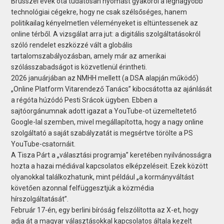
Brüsszel évek óta tudatosan nyomást gyakorol a legnagyobb
technológiai cégekre, hogy ne csak szélsőséges, hanem
politikailag kényelmetlen véleményeket is eltüntessenek az
online térből. A vizsgálat arra jut: a digitális szolgáltatásokról
szóló rendelet eszközzé vált a globális
tartalomszabályozásban, amely már az amerikai
szólásszabadságot is közvetlenül érintheti.
2026 januárjában az NMHH mellett (a DSA alapján működő)
„Online Platform Vitarendező Tanács” kibocsátotta az ajánlását
a régóta húzódó Pesti Srácok ügyben. Ebben a
sajtóorgánumnak adott igazat a YouTube-ot üzemeltetető
Google-lal szemben, mivel megállapította, hogy a nagy online
szolgáltató a saját szabályzatát is megsértve törölte a PS
YouTube-csatornáit.
A Tisza Párt a „választási programja” keretében nyilvánosságra
hozta a hazai médiával kapcsolatos elképzeléseit. Ezek között
olyanokkal találkozhatunk, mint például „a kormányváltást
követően azonnal felfüggesztjük a közmédia
hírszolgáltatását”.
Február 17-én, egy berlini bíróság felszólította az X-et, hogy
adja át a magyar választásokkal kapcsolatos általa kezelt