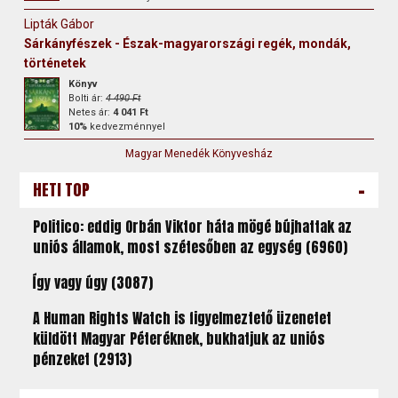
Lipták Gábor
Sárkányfészek - Észak-magyarországi regék, mondák,
történetek
Könyv
Bolti ár:
4 490 Ft
Netes ár:
4 041 Ft
10%
kedvezménnyel
Magyar Menedék Könyvesház
-
HETI TOP
Politico: eddig Orbán Viktor háta mögé bújhattak az
uniós államok, most szétesőben az egység (6960)
Így vagy úgy (3087)
A Human Rights Watch is figyelmeztető üzenetet
küldött Magyar Péteréknek, bukhatjuk az uniós
pénzeket (2913)