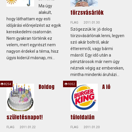
Ma úgy
törzsvásárlók
alakult,
hogy láthattam egy esti
FLAG
2011.01.30
időjárási előrejelzést az egyik
Szögezzük le: jó dolog
kereskedelmi csatornán.
törzsvásárlónak lenni, legyen
Nem gyakran történik ez
szó akár boltról, akár
velem, mert egyrészt nem
étteremről, vagy bármi
nagyon érdekel a téma, hisz
másról. Egy idő után a
úgyis kiderül másnap, mi...
pénztárosok már nem úgy
néznek végig az embereken,
mintha mindenki áruházi...
8254
9352
Boldog
A ló
születésnapot!
túloldalán
FLAG
2011.01.22
FLAG
2011.01.20