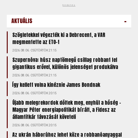
hirdetés
-
AKTUÁLIS
Szögletekkel végezték ki a Debrecent, a VAR
megmentette az ETO-t
2026.08.06. CSÜTÖRTÖK 21:15
Szupernóva: húsz naptömegű csillag robbant fel
gigantikus erővel, különös jelenséget produkálva
2026.08.06. CSÜTÖRTÖK 21:15
Így kellett volna kinéznie James Bondnak
2026.08.06. CSÜTÖRTÖK 20:15
Újabb melegrekordok dőltek meg, enyhül a hőség –
Magyar Péter energiapolitikát bírált, a Fidesz az
államtitkár távozását követeli
2026.08.06. CSÜTÖRTÖK 20:15
Az ukrán háborúhoz lehet köze a robbanóanyaggal