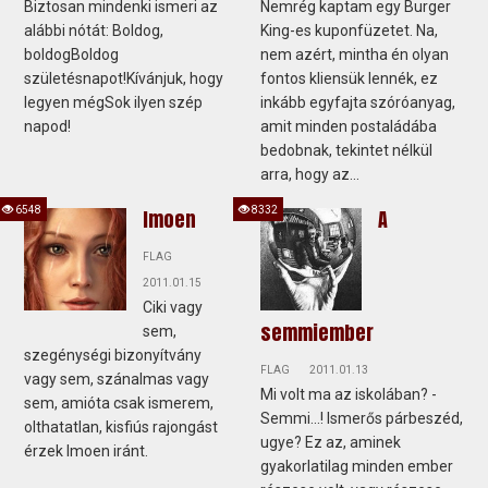
Biztosan mindenki ismeri az
Nemrég kaptam egy Burger
alábbi nótát: Boldog,
King-es kuponfüzetet. Na,
boldogBoldog
nem azért, mintha én olyan
születésnapot!Kívánjuk, hogy
fontos kliensük lennék, ez
legyen mégSok ilyen szép
inkább egyfajta szóróanyag,
napod!
amit minden postaládába
bedobnak, tekintet nélkül
arra, hogy az...
6548
8332
Imoen
A
FLAG
2011.01.15
Ciki vagy
semmiember
sem,
szegénységi bizonyítvány
FLAG
2011.01.13
vagy sem, szánalmas vagy
Mi volt ma az iskolában? -
sem, amióta csak ismerem,
Semmi...! Ismerős párbeszéd,
olthatatlan, kisfiús rajongást
ugye? Ez az, aminek
érzek Imoen iránt.
gyakorlatilag minden ember