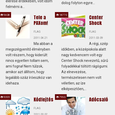
elérése érdekében, volt időm
dolog folyton egyre...
felmérni a...
9408
18770
Tele a
Center
PAXom!
Shock
FLAG
FLAG
2011.04.21
2011.03.09
Ma abban a
A régi, szép
megszégyenítő élményben
időkben, a középiskola alatt
volt részem, hogy kiderült:
nagy kedvencem volt egy
nincs egyetlen tollam sem,
Center Shock nevezetű, sűrű
ami fogna! Nem túlzok,
folyadékkal töltött rágógumi.
amikor azt állítom, hogy
Az elnevezése,
legalább száz íróeszköz van
természetesen nem volt
idehaza.
véletlen; az íze
elképesztően,...
9359
7950
Kódfejtés
Adócsaló
FLAG
2011.03.02