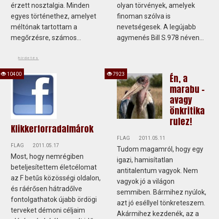
érzett nosztalgia. Minden
olyan törvények, amelyek
egyes történethez, amelyet
finoman szólva is
méltónak tartottam a
nevetségesek. A legújabb
megőrzésre, számos...
agymenés Bill S.978 néven...
hirdetés
10400
7923
Én, a
marabu -
avagy
önkritika
rulez!
Klikkerforradalmárok
FLAG
2011.05.11
FLAG
2011.05.17
Tudom magamról, hogy egy
Most, hogy nemrégiben
igazi, hamisítatlan
beteljesítettem életcélomat
antitalentum vagyok. Nem
az F betűs közösségi oldalon,
vagyok jó a világon
és ráérősen hátradőlve
semmiben. Bármihez nyúlok,
fontolgathatok újabb ördögi
azt jó eséllyel tönkreteszem.
terveket démoni céljaim
Akármihez kezdenék, az a