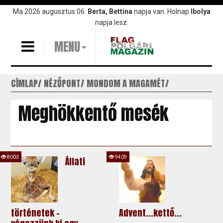
Ugrás
Ma 2026 augusztus 06.
Berta, Bettina
napja van. Holnap
Ibolya
a
napja lesz.
tartalomra
MENU
CÍMLAP
NÉZŐPONT
MONDOM A MAGAMÉT
Meghökkentő mesék
8003
9409
Állati
történetek -
Advent...kettő...