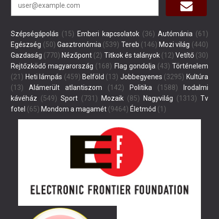
Szépségápolás
(15)
Emberi kapcsolatok
(36)
Autómánia
(61)
Egészség
(50)
Gasztronómia
(539)
Tereb
(146)
Mozi világ
(440)
Gazdaság
(770)
Nézőpont
(2)
Titkok és talányok
(12)
Vetítő
(30)
Rejtőzködő magyarország
(168)
Flag gondolja
(43)
Történelem
(21)
Heti lámpás
(459)
Belföld
(13)
Jobbegyenes
(3295)
Kultúra
(13)
Alámerült atlantiszom
(142)
Politika
(1588)
Irodalmi
kávéház
(549)
Sport
(731)
Mozaik
(85)
Nagyvilág
(1313)
Tv
fotel
(65)
Mondom a magamét
(9464)
Életmód
(1)