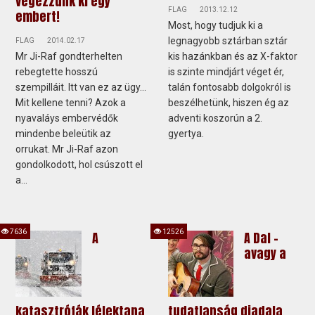
végezzünk ki egy
FLAG
2013.12.12
embert!
Most, hogy tudjuk ki a
legnagyobb sztárban sztár
FLAG
2014.02.17
Mr Ji-Raf gondterhelten
kis hazánkban és az X-faktor
rebegtette hosszú
is szinte mindjárt véget ér,
szempilláit. Itt van ez az ügy...
talán fontosabb dolgokról is
Mit kellene tenni? Azok a
beszélhetünk, hiszen ég az
nyavaláys embervédők
adventi koszorún a 2.
mindenbe beleütik az
gyertya.
orrukat. Mr Ji-Raf azon
gondolkodott, hol csúszott el
a...
7636
12526
A
A Dal -
avagy a
katasztrófák lélektana
tudatlanság diadala