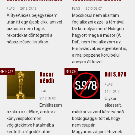
FLAG
2013.03.18
FLAG
2013.03.07
A ByeAlexes bejegyzésem
Mocskosul nem akartam
után itt egy újabb cikk, amivel
foglalkozni ezzel a témával.
biztosan nem fogok
De komolyan nem! Hidegen
rekordokat döntögetni a
hagyott maga a műsor (A
népszerűségi listákon.
Dal), nem foglalkozom az
Euróvízióval, és egyébként is,
a mai popzene körülbelül
annyira áll közel...
14217
9634
Oscar
Bill S.978
nélkül
FLAG
FLAG
2011.07.11
Olykor
2012.08.02
Emlékszem
elkeserít,
azokra az időkre, amikor a
máskor viszont kárörvendő
könyvespolcomon
boldogsággal tölt el, hogy
végigtekintve hatalmába
nem csupán
kerített a régi idők után
Magyarországon léteznek