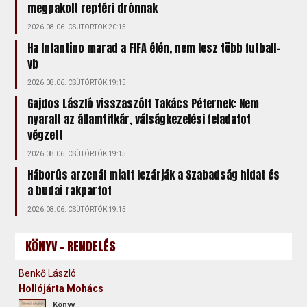
megpakolt reptéri drónnak
2026.08.06. CSÜTÖRTÖK 20:15
Ha Infantino marad a FIFA élén, nem lesz több futball-
vb
2026.08.06. CSÜTÖRTÖK 19:15
Gajdos László visszaszólt Takács Péternek: Nem
nyaralt az államtitkár, válságkezelési feladatot
végzett
2026.08.06. CSÜTÖRTÖK 19:15
Háborús arzenál miatt lezárják a Szabadság hidat és
a budai rakpartot
2026.08.06. CSÜTÖRTÖK 19:15
KÖNYV - RENDELÉS
Benkő László
Hollójárta Mohács
Könyv