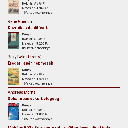
Bolti ár:
5 499 Ft
Netes ár:
4 949 Ft
10%
kedvezménnyel
René Guénon
Kozmikus dualitások
Könyv
Bolti ár:
5 200 Ft
Netes ár:
5 200 Ft
0%
kedvezménnyel
Büky Béla (fordító)
Eredeti japán népmesék
Könyv
Bolti ár:
4 990 Ft
Netes ár:
4 491 Ft
10%
kedvezménnyel
Andreas Moritz
Soha többé cukorbetegség
Könyv
Bolti ár:
4 200 Ft
Netes ár:
3 800 Ft
10%
kedvezménnyel
Mohács 500 - Sorszámozott, gyűjteményes díszkiadás