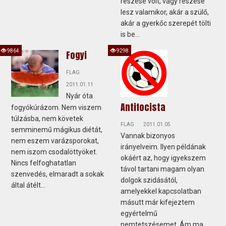
részese volt, vagy részese
lesz valamikor, akár a szülő,
akár a gyerkőc szerepét tölti
is be...
9864
9298
Fogyi
FLAG
2011.01.11
Nyár óta
Antifocista
fogyókúrázom. Nem viszem
túlzásba, nem követek
FLAG
2011.01.05
semminemű mágikus diétát,
Vannak bizonyos
nem eszem varázsporokat,
irányelveim. Ilyen példának
nem iszom csodalöttyöket.
okáért az, hogy igyekszem
Nincs felfoghatatlan
távol tartani magam olyan
szenvedés, elmaradt a sokak
dolgok szidásától,
által átélt...
amelyekkel kapcsolatban
másutt már kifejeztem
egyértelmű
nemtetszésemet. Ám ma