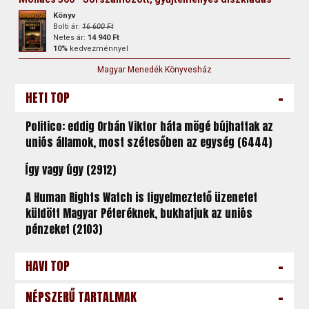
Könyv
Bolti ár:
16 600 Ft
Netes ár:
14 940 Ft
10%
kedvezménnyel
Magyar Menedék Könyvesház
-
HETI TOP
Politico: eddig Orbán Viktor háta mögé bújhattak az
uniós államok, most szétesőben az egység (6444)
Így vagy úgy (2912)
A Human Rights Watch is figyelmeztető üzenetet
küldött Magyar Péteréknek, bukhatjuk az uniós
pénzeket (2103)
-
HAVI TOP
-
NÉPSZERŰ TARTALMAK