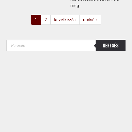
meg...
1
2
következő ›
utolsó »
KERESÉS