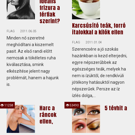
ideális
frizura a
férfiak
szerint?
Karcsúsító teák, forró
italokkal a kilók ellen
FLAG
2011.06.05
Minden nő szeretné
FLAG
2011.01.04
meghódítani a kiszemelt
Szerencsére a jó szokás
pasit. Az első randi előtt
hazánkban is kezd elterjedni,
nemcsak a tökéletes ruha
egyre népszerűbbek az
kiválasztása, smink
egészséges teák, melyek ha
elkészítése jelent nagy
nem is ízüktől, de rendkívüli
problémát, hanem a hajunk
jótékony hatásuktól nagyon
is.
népszerűek. Persze az íz
ízlés dolga,...
11258
53490
Harc a
5 tévhit a
ráncok
ellen,