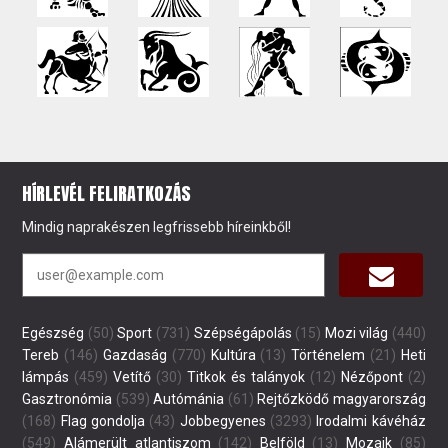
HÍRLEVÉL FELIRATKOZÁS
Mindig naprakészen legfrissebb híreinkből!
Egészség
(50)
Sport
(731)
Szépségápolás
(15)
Mozi világ
(440)
Tereb
(146)
Gazdaság
(770)
Kultúra
(13)
Történelem
(21)
Heti
lámpás
(459)
Vetítő
(30)
Titkok és talányok
(12)
Nézőpont
(2)
Gasztronómia
(539)
Autómánia
(61)
Rejtőzködő magyarország
(168)
Flag gondolja
(43)
Jobbegyenes
(3293)
Irodalmi kávéház
(549)
Alámerült atlantiszom
(142)
Belföld
(13)
Mozaik
(85)