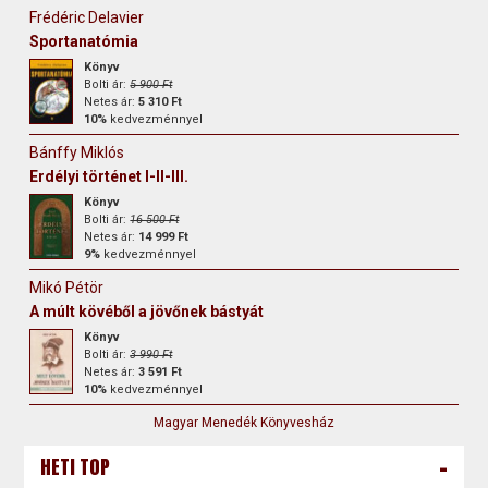
Frédéric Delavier
Sportanatómia
Könyv
Bolti ár:
5 900 Ft
Netes ár:
5 310 Ft
10%
kedvezménnyel
Bánffy Miklós
Erdélyi történet I-II-III.
Könyv
Bolti ár:
16 500 Ft
Netes ár:
14 999 Ft
9%
kedvezménnyel
Mikó Pétör
A múlt kövéből a jövőnek bástyát
Könyv
Bolti ár:
3 990 Ft
Netes ár:
3 591 Ft
10%
kedvezménnyel
Magyar Menedék Könyvesház
-
HETI TOP