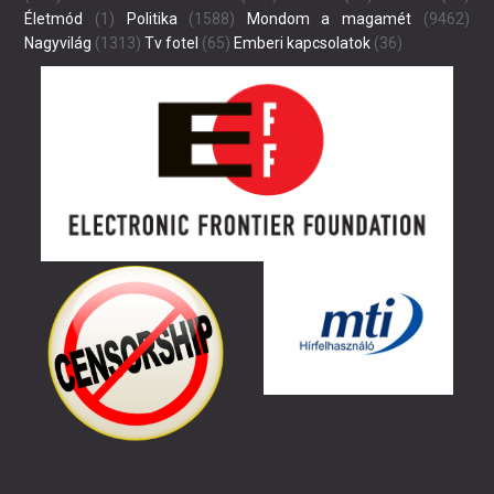
Életmód
(1)
Politika
(1588)
Mondom a magamét
(9462)
Nagyvilág
(1313)
Tv fotel
(65)
Emberi kapcsolatok
(36)