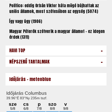
Politico: eddig Orbán Viktor háta mögé bújhattak az
uniós államok, most szétesőben az egység (5074)
Így vagy úgy (1906)
Magyar Péterék szétverik a magyar államot – ez idegen
érdek (1311)
-
HAVI TOP
-
NÉPSZERŰ TARTALMAK
Időjárás - meteoblue