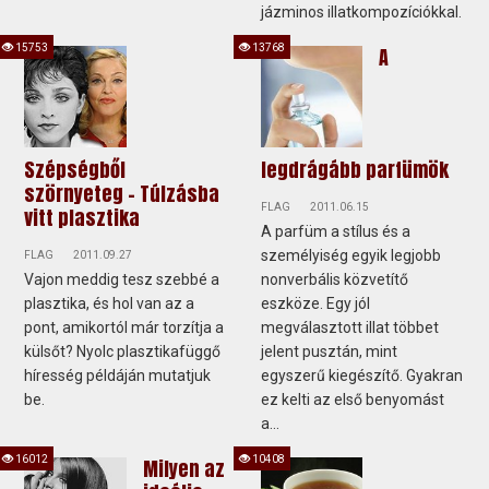
jázminos illatkompozíciókkal.
15753
13768
A
Szépségből
legdrágább parfümök
szörnyeteg – Túlzásba
FLAG
2011.06.15
vitt plasztika
A parfüm a stílus és a
személyiség egyik legjobb
FLAG
2011.09.27
Vajon meddig tesz szebbé a
nonverbális közvetítő
plasztika, és hol van az a
eszköze. Egy jól
pont, amikortól már torzítja a
megválasztott illat többet
külsőt? Nyolc plasztikafüggő
jelent pusztán, mint
híresség példáján mutatjuk
egyszerű kiegészítő. Gyakran
be.
ez kelti az első benyomást
a...
16012
10408
Milyen az