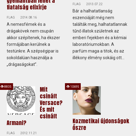
gyémántban lehet a
FLAG
2013.07.22
fiatalság elixírje
Bár a halhatatlanság
eszenciáját még nem
FLAG
2014.08.16
A nemesfémek és a
találták meg, halhatatlannak
drágakövek nem csupán
tűnő illatok születnek az
akkor szépítenek, ha ékszer
emberi fejekben és a kémiai
formájában kerülnek a
laboratóriumokban. A
testünkre. A szépségipar is
parfüm maga a titok, és az
sokoldalúan használja a
illékony élmény sokáig ott...
„drágaságokat”.
8835
10695
Mit
csinált
Versace?
És mit
csinált
Kozmetikai újdonságok
Armani?
őszre
FLAG
2012.11.21