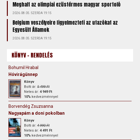
Meghalt az olimpiai ezüstérmes magyar sportoló
2026.08.05. SZERDA 19:15
Belgium veszélyeire figyelmezteti az utazókat az
Egyesült Államok
2026.08.05. SZERDA 19:15
KÖNYV - RENDELÉS
Bohumil Hrabal
Hóvirágünnep
Könyv
Bolti ár:
5 499 Ft
Netes ár:
4 949 Ft
10%
kedvezménnyel
Borvendég Zsuzsanna
Nagyapám a doni pokolban
Könyv
Bolti ár:
4 990 Ft
Netes ár:
4 491 Ft
10%
kedvezménnyel