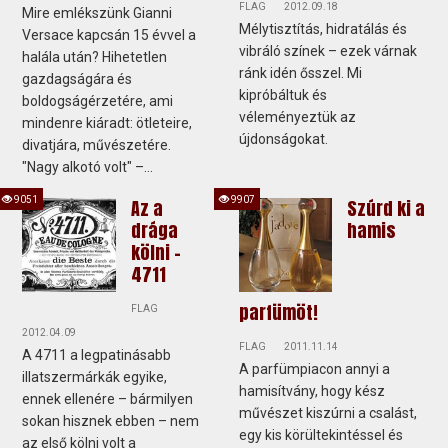
FLAG
2012.09.18
Mire emlékszünk Gianni
Mélytisztítás, hidratálás és
Versace kapcsán 15 évvel a
vibráló színek – ezek várnak
halála után? Hihetetlen
ránk idén ősszel. Mi
gazdagságára és
kipróbáltuk és
boldogságérzetére, ami
véleményeztük az
mindenre kiáradt: ötleteire,
újdonságokat.
divatjára, művészetére.
"Nagy alkotó volt" –...
9051
9907
Az a
Szúrd ki a
drága
hamis
kölni –
4711
parfümöt!
FLAG
2012.04.09
FLAG
2011.11.14
A 4711 a legpatinásabb
A parfümpiacon annyi a
illatszermárkák egyike,
hamisítvány, hogy kész
ennek ellenére – bármilyen
művészet kiszúrni a csalást,
sokan hisznek ebben – nem
egy kis körültekintéssel és
az első kölni volt a