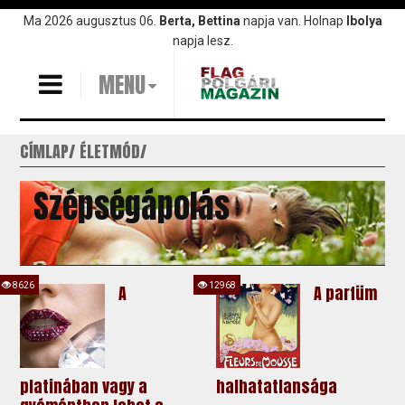
Ugrás
Ma 2026 augusztus 06.
Berta, Bettina
napja van. Holnap
Ibolya
a
napja lesz.
tartalomra
MENU
CÍMLAP
ÉLETMÓD
Szépségápolás
8626
12968
A
A parfüm
platinában vagy a
halhatatlansága