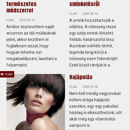
természetes
sminkelésről
módszerrel
FLAG
2009.09.15
A smink hozzátartozik a
FLAG
2010.02.12
Amikor észrevettem saját
nőkhöz. A nőiesség része
arcomon az idő múlásának
egy szép smink öltöztet,
jeleit, akkor kezdtem el
feldob, határozottá tesz.
foglalkozni azzal, hogy
Azonban sokféle tévhit,
hogyan lehetne ezt
legenda lengi körül a
megakadályozni, lassítani a
nöiesség ezen fokmérőjét.
folyamatot.
Ezek közül rántjuk le a...
15589
Hajápolás
FLAG
2009.07.05
Nem kell mindig vagyonokat
költeni drága hajápoló
szerekre, egy-egy pakolást
házilag is elkészíthetünk, sőt
akár még egy vitamindús
sampont is.