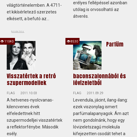
erélyes fellépéssel azonban
világtörténelemben. A 4711-
utólag is orvosolható az
et kikísérletező szerzetes
átverés.
elkésett, a befutó az...
hirdetés
11040
8530
Parfüm
Visszatértek a retró
baconszalonnából és
szupermodellek
lóvizeletből
FLAG
2011.10.03
FLAG
2011.09.29
A hetvenes-nyolcvanas-
Levendula, jácint, ilang-ilang:
kilencvenes évek
ezek viszonylag ismert
elfeledettnek hitt
parfümalapanyagok. Ám azt
szupermodelljei visszatértek
nem gondolnánk, hogy egy
a reflektorfénybe. Második
lóvizeletszagú molekula
esély.
kifejezetten csodát tehet a