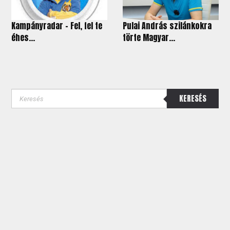
Kampányradar - Fel, fel te
Pulai András szilánkokra
éhes...
törte Magyar...
KERESÉS