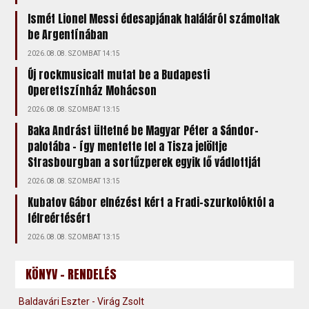
Ismét Lionel Messi édesapjának haláláról számoltak
be Argentínában
2026.08.08. SZOMBAT 14:15
Új rockmusicalt mutat be a Budapesti
Operettszínház Mohácson
2026.08.08. SZOMBAT 13:15
Baka Andrást ültetné be Magyar Péter a Sándor-
palotába – így mentette fel a Tisza jelöltje
Strasbourgban a sortűzperek egyik fő vádlottját
2026.08.08. SZOMBAT 13:15
Kubatov Gábor elnézést kért a Fradi-szurkolóktól a
félreértésért
2026.08.08. SZOMBAT 13:15
KÖNYV - RENDELÉS
Baldavári Eszter - Virág Zsolt