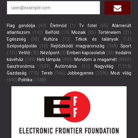
Flag gondolja
(43)
Életmód
(1)
Tv fotel
(65)
Alámerült
atlantiszom
(142)
Belföld
(13)
Mozaik
(85)
Történelem
(21)
Egészség
(50)
Kultúra
(13)
Titkok és talányok
(12)
Szépségápolás
(15)
Rejtőzködő magyarország
(168)
Sport
(731)
Vetítő
(30)
Nézőpont
(2)
Emberi kapcsolatok
(36)
Irodalmi
kávéház
(549)
Heti lámpás
(459)
Mondom a magamét
(9465)
Gasztronómia
(539)
Autómánia
(61)
Nagyvilág
(1313)
Gazdaság
(770)
Tereb
(146)
Jobbegyenes
(3296)
Mozi világ
(440)
Politika
(1588)