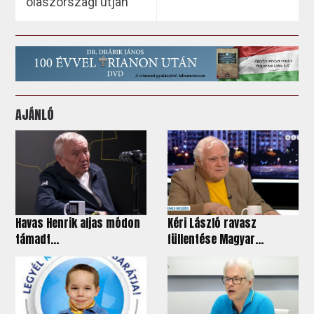
olaszországi útján
AJÁNLÓ
Havas Henrik aljas módon
Kéri László ravasz
támadt...
füllentése Magyar...