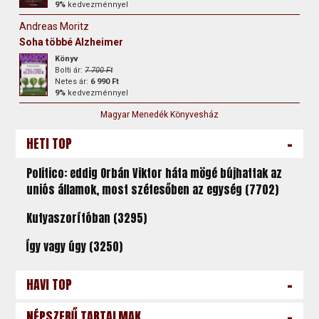
9%
kedvezménnyel
Andreas Moritz
Soha többé Alzheimer
Könyv
Bolti ár:
7 700 Ft
Netes ár:
6 990 Ft
9%
kedvezménnyel
Magyar Menedék Könyvesház
-
HETI TOP
Politico: eddig Orbán Viktor háta mögé bújhattak az
uniós államok, most szétesőben az egység (7702)
Kutyaszorítóban (3295)
Így vagy úgy (3250)
-
HAVI TOP
-
NÉPSZERŰ TARTALMAK