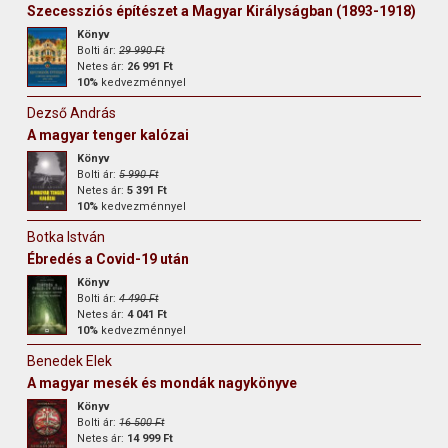
Szecessziós építészet a Magyar Királyságban (1893-1918)
Könyv
Bolti ár:
29 990 Ft
Netes ár:
26 991 Ft
10%
kedvezménnyel
Dezső András
A magyar tenger kalózai
Könyv
Bolti ár:
5 990 Ft
Netes ár:
5 391 Ft
10%
kedvezménnyel
Botka István
Ébredés a Covid-19 után
Könyv
Bolti ár:
4 490 Ft
Netes ár:
4 041 Ft
10%
kedvezménnyel
Benedek Elek
A magyar mesék és mondák nagykönyve
Könyv
Bolti ár:
16 500 Ft
Netes ár:
14 999 Ft