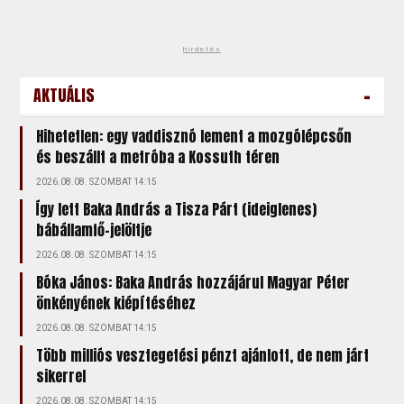
hirdetés
-
AKTUÁLIS
Hihetetlen: egy vaddisznó lement a mozgólépcsőn
és beszállt a metróba a Kossuth téren
2026.08.08. SZOMBAT 14:15
Így lett Baka András a Tisza Párt (ideiglenes)
bábállamfő-jelöltje
2026.08.08. SZOMBAT 14:15
Bóka János: Baka András hozzájárul Magyar Péter
önkényének kiépítéséhez
2026.08.08. SZOMBAT 14:15
Több milliós vesztegetési pénzt ajánlott, de nem járt
sikerrel
2026.08.08. SZOMBAT 14:15