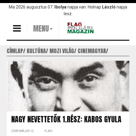
Ugrás
Ma 2026 augusztus 07.
Ibolya
napja van. Holnap
László
napja
a
lesz.
tartalomra
MENU
CÍMLAP
KULTÚRA
MOZI VILÁG
CINEMAGYAR
NAGY NEVETTETŐK 1.RÉSZ: KABOS GYULA
2009 MÁJUS 12.
FLAG