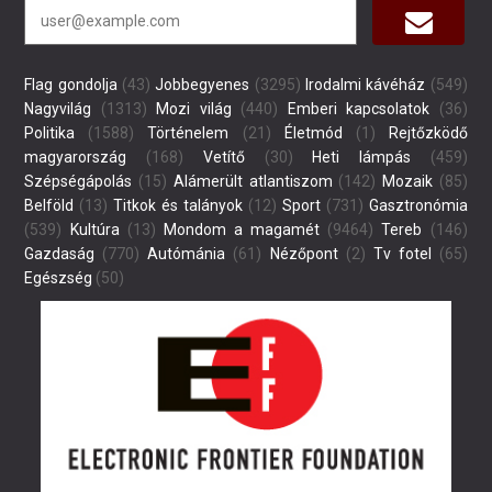
Flag gondolja
(43)
Jobbegyenes
(3295)
Irodalmi kávéház
(549)
Nagyvilág
(1313)
Mozi világ
(440)
Emberi kapcsolatok
(36)
Politika
(1588)
Történelem
(21)
Életmód
(1)
Rejtőzködő
magyarország
(168)
Vetítő
(30)
Heti lámpás
(459)
Szépségápolás
(15)
Alámerült atlantiszom
(142)
Mozaik
(85)
Belföld
(13)
Titkok és talányok
(12)
Sport
(731)
Gasztronómia
(539)
Kultúra
(13)
Mondom a magamét
(9464)
Tereb
(146)
Gazdaság
(770)
Autómánia
(61)
Nézőpont
(2)
Tv fotel
(65)
Egészség
(50)