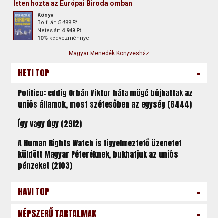
Isten hozta az Európai Birodalomban
Könyv
Bolti ár:
5 499 Ft
Netes ár:
4 949 Ft
10%
kedvezménnyel
Magyar Menedék Könyvesház
-
HETI TOP
Politico: eddig Orbán Viktor háta mögé bújhattak az
uniós államok, most szétesőben az egység (6444)
Így vagy úgy (2912)
A Human Rights Watch is figyelmeztető üzenetet
küldött Magyar Péteréknek, bukhatjuk az uniós
pénzeket (2103)
-
HAVI TOP
-
NÉPSZERŰ TARTALMAK