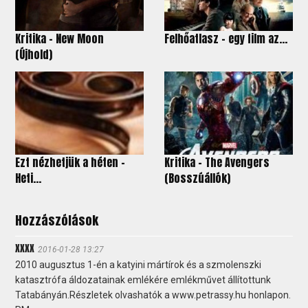
Kritika – New Moon
Felhőatlasz – egy film az...
(Újhold)
Ezt nézhetjük a héten -
Kritika - The Avengers
Heti...
(Bosszúállók)
Hozzászólások
XXXX
2016-01-28 13:27
2010 augusztus 1-én a katyini mártírok és a szmolenszki
katasztrófa áldozatainak emlékére emlékművet állítottunk
Tatabányán.Részletek olvashatók a www.petrassy.hu honlapon.