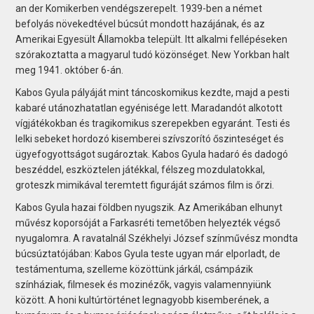
an der Komikerben vendégszerepelt. 1939-ben a német
befolyás növekedtével búcsút mondott hazájának, és az
Amerikai Egyesült Államokba települt. Itt alkalmi fellépéseken
szórakoztatta a magyarul tudó közönséget. New Yorkban halt
meg 1941. október 6-án.
Kabos Gyula pályáját mint táncoskomikus kezdte, majd a pesti
kabaré utánozhatatlan egyénisége lett. Maradandót alkotott
vígjátékokban és tragikomikus szerepekben egyaránt. Testi és
lelki sebeket hordozó kisemberei szívszorító őszinteséget és
ügyefogyottságot sugároztak. Kabos Gyula hadaró és dadogó
beszéddel, eszköztelen játékkal, félszeg mozdulatokkal,
groteszk mimikával teremtett figuráját számos film is őrzi.
Kabos Gyula hazai földben nyugszik. Az Amerikában elhunyt
művész koporsóját a Farkasréti temetőben helyezték végső
nyugalomra. A ravatalnál Székhelyi József színművész mondta
búcsúztatójában: Kabos Gyula teste ugyan már elporladt, de
testámentuma, szelleme közöttünk járkál, csámpázik
színháziak, filmesek és mozinézők, vagyis valamennyiünk
között. A honi kultúrtörténet legnagyobb kisemberének, a