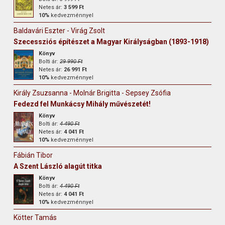
Netes ár:
3 599 Ft
10%
kedvezménnyel
Baldavári Eszter - Virág Zsolt
Szecessziós építészet a Magyar Királyságban (1893-1918)
Könyv
Bolti ár:
29 990 Ft
Netes ár:
26 991 Ft
10%
kedvezménnyel
Király Zsuzsanna - Molnár Brigitta - Sepsey Zsófia
Fedezd fel Munkácsy Mihály művészetét!
Könyv
Bolti ár:
4 490 Ft
Netes ár:
4 041 Ft
10%
kedvezménnyel
Fábián Tibor
A Szent László alagút titka
Könyv
Bolti ár:
4 490 Ft
Netes ár:
4 041 Ft
10%
kedvezménnyel
Kötter Tamás