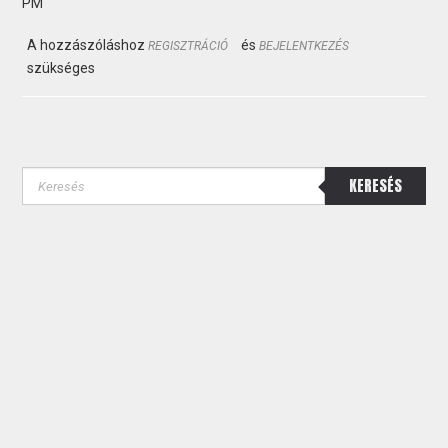
PM
A hozzászóláshoz
és
REGISZTRÁCIÓ
BEJELENTKEZÉS
szükséges
KERESÉS