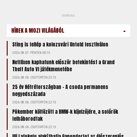
hirdetés
-
HÍREK A MOZI VILÁGÁBÓL
Sting is fellép a kolozsvári Untold fesztiválon
2026.08.07. PÉNTEK 00:15
Netflixen kaphatunk először betekintést a Grand
Theft Auto VI játékmenetébe
2026.08.06. CSÜTÖRTÖK 23:15
25 év Hétrétországban - A csoda permanens
negyedszázada
2026.08.06. CSÜTÖRTÖK 22:15
Pókember költözött a BMW-k kijelzőjére, a sofőrök
felháborodtak
2026.08.06. CSÜTÖRTÖK 22:15
Uli Latukefu alakíthatja Ganondorfot az élőszereplős