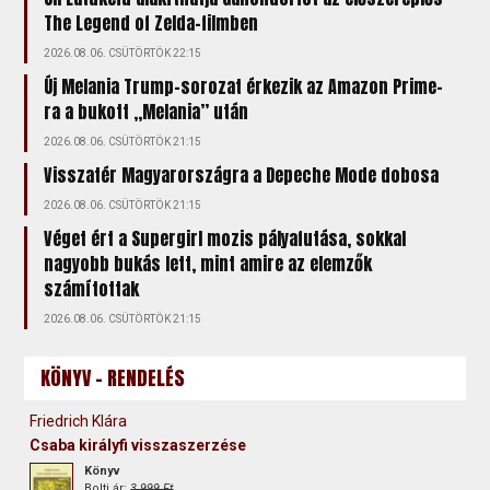
The Legend of Zelda-filmben
2026.08.06. CSÜTÖRTÖK 22:15
Új Melania Trump-sorozat érkezik az Amazon Prime-
ra a bukott „Melania” után
2026.08.06. CSÜTÖRTÖK 21:15
Visszatér Magyarországra a Depeche Mode dobosa
2026.08.06. CSÜTÖRTÖK 21:15
Véget ért a Supergirl mozis pályafutása, sokkal
nagyobb bukás lett, mint amire az elemzők
számítottak
2026.08.06. CSÜTÖRTÖK 21:15
KÖNYV - RENDELÉS
Friedrich Klára
Csaba királyfi visszaszerzése
Könyv
Bolti ár:
3 999 Ft