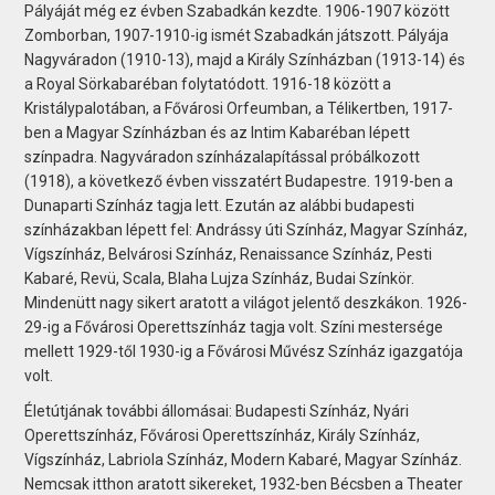
Pályáját még ez évben Szabadkán kezdte. 1906-1907 között
Zomborban, 1907-1910-ig ismét Szabadkán játszott. Pályája
Nagyváradon (1910-13), majd a Király Színházban (1913-14) és
a Royal Sörkabaréban folytatódott. 1916-18 között a
Kristálypalotában, a Fővárosi Orfeumban, a Télikertben, 1917-
ben a Magyar Színházban és az Intim Kabaréban lépett
színpadra. Nagyváradon színházalapítással próbálkozott
(1918), a következő évben visszatért Budapestre. 1919-ben a
Dunaparti Színház tagja lett. Ezután az alábbi budapesti
színházakban lépett fel: Andrássy úti Színház, Magyar Színház,
Vígszínház, Belvárosi Színház, Renaissance Színház, Pesti
Kabaré, Revü, Scala, Blaha Lujza Színház, Budai Színkör.
Mindenütt nagy sikert aratott a világot jelentő deszkákon. 1926-
29-ig a Fővárosi Operettszínház tagja volt. Színi mestersége
mellett 1929-től 1930-ig a Fővárosi Művész Színház igazgatója
volt.
Életútjának további állomásai: Budapesti Színház, Nyári
Operettszínház, Fővárosi Operettszínház, Király Színház,
Vígszínház, Labriola Színház, Modern Kabaré, Magyar Színház.
Nemcsak itthon aratott sikereket, 1932-ben Bécsben a Theater