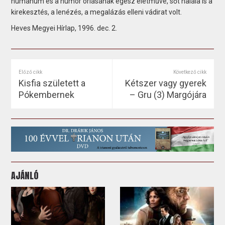
humánum és a humor óriásának egész életműve, sőt halála is a
kirekesztés, a lenézés, a megalázás elleni vádirat volt.
Heves Megyei Hírlap, 1996. dec. 2.
Előző cikk
Következő cikk
Kisfia született a
Kétszer vagy gyerek
Pókembernek
– Gru (3) Margójára
AJÁNLÓ