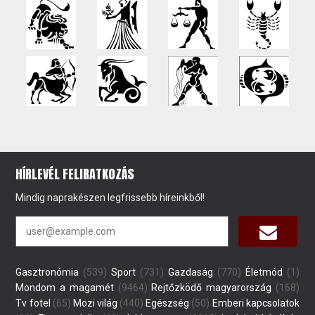
HÍRLEVÉL FELIRATKOZÁS
Mindig naprakészen legfrissebb híreinkből!
Gasztronómia
(539)
Sport
(731)
Gazdaság
(770)
Életmód
(1)
Mondom a magamét
(9464)
Rejtőzködő magyarország
(168)
Tv fotel
(65)
Mozi világ
(440)
Egészség
(50)
Emberi kapcsolatok