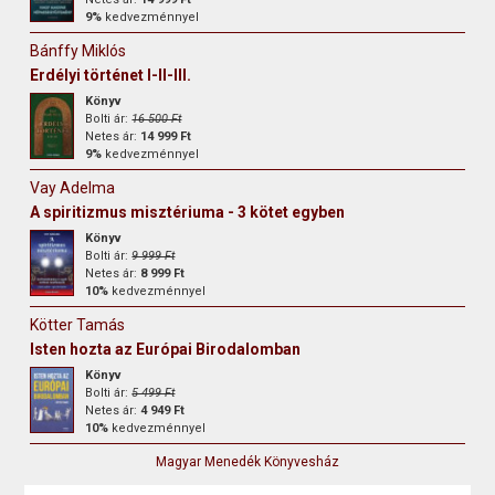
9%
kedvezménnyel
Bánffy Miklós
Erdélyi történet I-II-III.
Könyv
Bolti ár:
16 500 Ft
Netes ár:
14 999 Ft
9%
kedvezménnyel
Vay Adelma
A spiritizmus misztériuma - 3 kötet egyben
Könyv
Bolti ár:
9 999 Ft
Netes ár:
8 999 Ft
10%
kedvezménnyel
Kötter Tamás
Isten hozta az Európai Birodalomban
Könyv
Bolti ár:
5 499 Ft
Netes ár:
4 949 Ft
10%
kedvezménnyel
Magyar Menedék Könyvesház