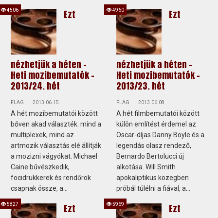
4506
4960
Ezt
Ezt
nézhetjük a héten -
nézhetjük a héten -
Heti mozibemutatók -
Heti mozibemutatók -
2013/24. hét
2013/23. hét
FLAG
2013.06.15
FLAG
2013.06.08
A hét mozibemutatói között
A hét filmbemutatói között
bőven akad választék: mind a
külön említést érdemel az
multiplexek, mind az
Oscar-díjas Danny Boyle és a
artmozik választás elé állítják
legendás olasz rendező,
a mozizni vágyókat. Michael
Bernardo Bertolucci új
Caine bűvészkedik,
alkotása. Will Smith
focidrukkerek és rendőrök
apokaliptikus közegben
csapnak össze, a...
próbál túlélni a fiával, a...
5827
5969
Ezt
Ezt