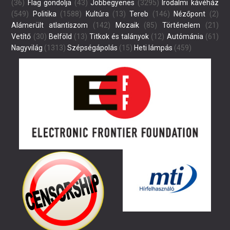
(36)
Flag gondolja
(43)
Jobbegyenes
(3295)
Irodalmi kávéház
(549)
Politika
(1588)
Kultúra
(13)
Tereb
(146)
Nézőpont
(2)
Alámerült atlantiszom
(142)
Mozaik
(85)
Történelem
(21)
Vetítő
(30)
Belföld
(13)
Titkok és talányok
(12)
Autómánia
(61)
Nagyvilág
(1313)
Szépségápolás
(15)
Heti lámpás
(459)