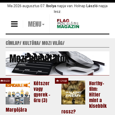
Ugrás
Ma 2026 augusztus 07.
Ibolya
napja van. Holnap
László
napja
a
lesz.
tartalomra
MENU
CÍMLAP
KULTÚRA
MOZI VILÁG
Mozi bemutatók
8603
12968
Kétszer
Horthy-
vagy
film:
gyerek –
Hitler
Gru (3)
mint a
kisebbik
Margójára
rossz?