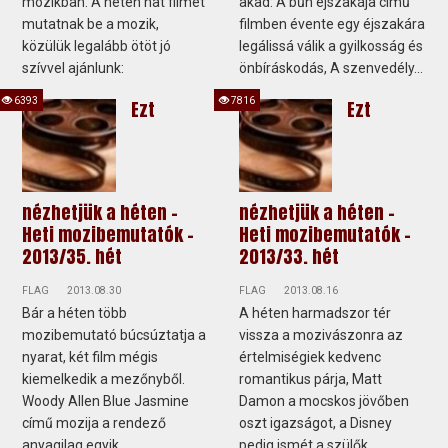
mozikban. A héten hat filmet
akad: A bűn éjszakája című
mutatnak be a mozik,
filmben évente egy éjszakára
közülük legalább ötöt jó
legálissá válik a gyilkosság és
szívvel ajánlunk:
önbíráskodás, A szenvedély...
6393
7816
Ezt
Ezt
nézhetjük a héten -
nézhetjük a héten -
Heti mozibemutatók -
Heti mozibemutatók -
2013/35. hét
2013/33. hét
FLAG
2013.08.30
FLAG
2013.08.16
Bár a héten több
A héten harmadszor tér
mozibemutató búcsúztatja a
vissza a mozivászonra az
nyarat, két film mégis
értelmiségiek kedvenc
kiemelkedik a mezőnyből.
romantikus párja, Matt
Woody Allen Blue Jasmine
Damon a mocskos jövőben
című mozija a rendező
oszt igazságot, a Disney
anyagilag egyik
pedig ismét a szülők