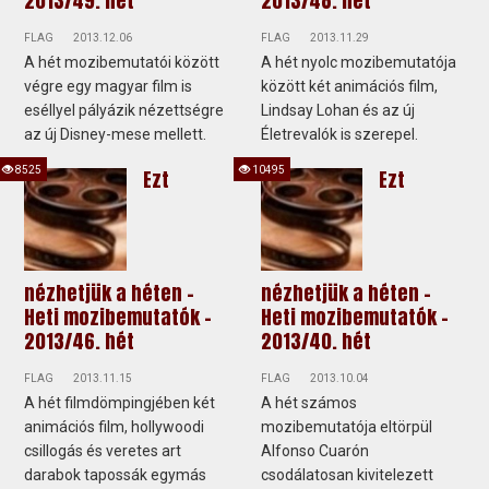
2013/49. hét
2013/48. hét
FLAG
2013.12.06
FLAG
2013.11.29
A hét mozibemutatói között
A hét nyolc mozibemutatója
végre egy magyar film is
között két animációs film,
eséllyel pályázik nézettségre
Lindsay Lohan és az új
az új Disney-mese mellett.
Életrevalók is szerepel.
8525
10495
Ezt
Ezt
nézhetjük a héten -
nézhetjük a héten -
Heti mozibemutatók -
Heti mozibemutatók -
2013/46. hét
2013/40. hét
FLAG
2013.11.15
FLAG
2013.10.04
A hét filmdömpingjében két
A hét számos
animációs film, hollywoodi
mozibemutatója eltörpül
csillogás és veretes art
Alfonso Cuarón
darabok tapossák egymás
csodálatosan kivitelezett