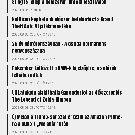
Sting is fellép a kolozsvári Untold fesztiválon
2026.08.07. PÉNTEK 00:15
Netflixen kaphatunk először betekintést a Grand
Theft Auto VI játékmenetébe
2026.08.06. CSÜTÖRTÖK 23:15
25 év Hétrétországban - A csoda permanens
negyedszázada
2026.08.06. CSÜTÖRTÖK 22:15
Pókember költözött a BMW-k kijelzőjére, a sofőrök
felháborodtak
2026.08.06. CSÜTÖRTÖK 22:15
Uli Latukefu alakíthatja Ganondorfot az élőszereplős
The Legend of Zelda-filmben
2026.08.06. CSÜTÖRTÖK 22:15
Új Melania Trump-sorozat érkezik az Amazon Prime-
ra a bukott „Melania” után
2026.08.06. CSÜTÖRTÖK 21:15