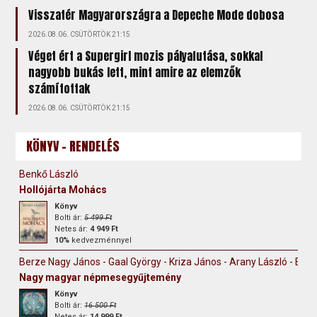
Visszatér Magyarországra a Depeche Mode dobosa
2026.08.06. CSÜTÖRTÖK 21:15
Véget ért a Supergirl mozis pályafutása, sokkal
nagyobb bukás lett, mint amire az elemzők
számítottak
2026.08.06. CSÜTÖRTÖK 21:15
KÖNYV - RENDELÉS
Benkő László
Hollójárta Mohács
Könyv
Bolti ár:
5 499 Ft
Netes ár:
4 949 Ft
10%
kedvezménnyel
Berze Nagy János - Gaal György - Kriza János - Arany László - Erdély
Nagy magyar népmesegyűjtemény
Könyv
Bolti ár:
16 500 Ft
Netes ár:
14 999 Ft