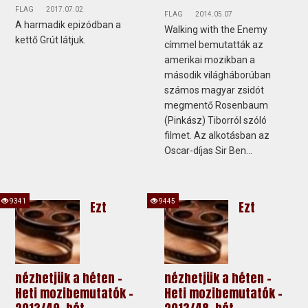
FLAG
2017.07.02
FLAG
2014.05.07
A harmadik epizódban a
Walking with the Enemy
kettő Grút látjuk.
címmel bemutatták az
amerikai mozikban a
második világháborúban
számos magyar zsidót
megmentő Rosenbaum
(Pinkász) Tiborról szóló
filmet. Az alkotásban az
Oscar-díjas Sir Ben...
9341
9445
Ezt
Ezt
nézhetjük a héten -
nézhetjük a héten -
Heti mozibemutatók -
Heti mozibemutatók -