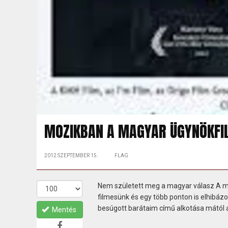
MOZIKBAN A MAGYAR ÜGYNÖKFIL
2012 SZEPTEMBER 15.
FLAG
Nem született meg a magyar válasz A má
filmesünk és egy több ponton is elhibáz
besúgott barátaim című alkotása mától
Mentés