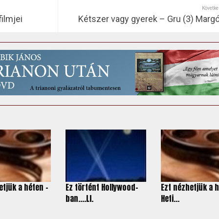
Követke
filmjei
Kétszer vagy gyerek – Gru (3) Margó
etjük a héten -
Ez történt Hollywood-
Ezt nézhetjük a h
ban….LI.
Heti...