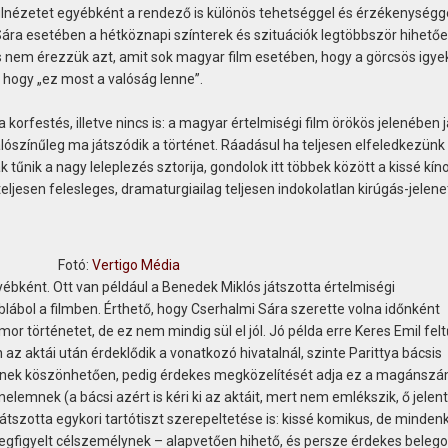
alulnézetet egyébként a rendező is különös tehetséggel és érzékenységg
ra esetében a hétköznapi színterek és szituációk legtöbbször hihetőe
s nem érezzük azt, amit sok magyar film esetében, hogy a görcsös igy
, hogy „ez most a valóság lenne”.
a korfestés, illetve nincs is: a magyar értelmiségi film örökös jelenében 
lószínűleg ma játszódik a történet. Ráadásul ha teljesen elfeledkezünk
 tűnik a nagy leleplezés sztorija, gondolok itt többek között a kissé kín
ljesen felesleges, dramaturgiailag teljesen indokolatlan kirúgás-jelenet
Fotó:
Vertigo Média
gyébként. Ott van például a Benedek Miklós játszotta értelmiségi
éblábol a filmben. Érthető, hogy Cserhalmi Sára szerette volna időnként
or történetet, de ez nem mindig sül el jól. Jó példa erre Keres Emil fel
az aktái után érdeklődik a vonatkozó hivatalnál, szinte Parittya bácsis
nek köszönhetően, pedig érdekes megközelítését adja ez a magánszá
lemnek (a bácsi azért is kéri ki az aktáit, mert nem emlékszik, ő jelent
 játszotta egykori tartótiszt szerepeltetése is: kissé komikus, de minde
megfigyelt célszemélynek – alapvetően hihető, és persze érdekes belego