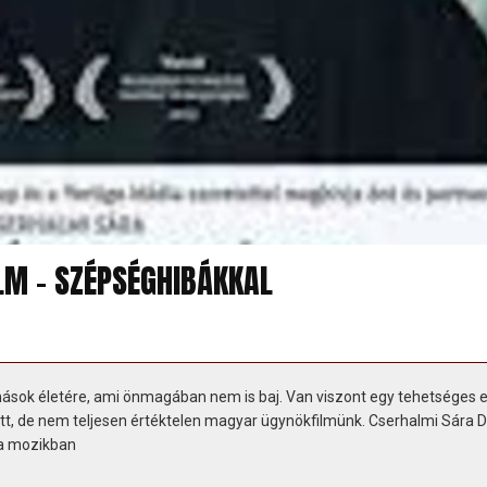
M - SZÉPSÉGHIBÁKKAL
sok életére, ami önmagában nem is baj. Van viszont egy tehetséges e
ott, de nem teljesen értéktelen magyar ügynökfilmünk. Cserhalmi Sára 
 a mozikban