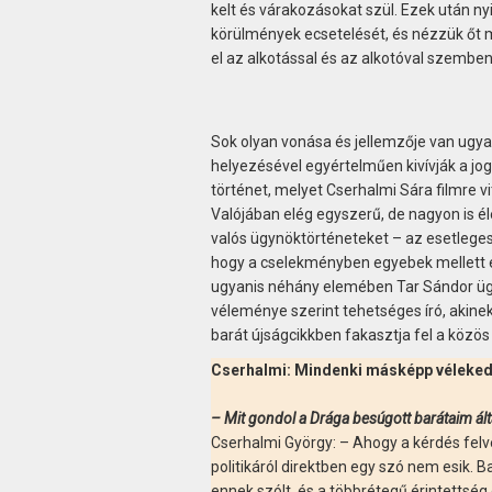
kelt és várakozásokat szül. Ezek után ny
körülmények ecsetelését, és nézzük őt m
el az alkotással és az alkotóval szemben
Sok olyan vonása és jellemzője van ugya
helyezésével egyértelműen kivívják a jogo
történet, melyet Cserhalmi Sára filmre vi
Valójában elég egyszerű, de nagyon is él
valós ügynöktörténeteket – az esetleges
hogy a cselekményben egyebek mellett e
ugyanis néhány elemében Tar Sándor ügy
véleménye szerint tehetséges író, akinek
barát újságcikkben fakasztja fel a közö
Cserhalmi: Mindenki másképp véleked
– Mit gondol a Drága besúgott barátaim által
Cserhalmi György: – Ahogy a kérdés fel
politikáról direktben egy szó nem esik. 
ennek szólt, és a többrétegű érintettsé