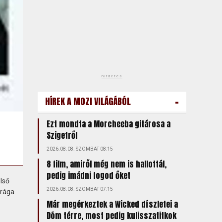
hirdetés
-
HÍREK A MOZI VILÁGÁBÓL
Ezt mondta a Morcheeba gitárosa a
Szigetről
2026.08.08. SZOMBAT 08:15
8 film, amiről még nem is hallottál,
pedig imádni fogod őket
lső
2026.08.08. SZOMBAT 07:15
Drága
Már megérkeztek a Wicked díszletei a
Dóm térre, most pedig kulisszatitkok