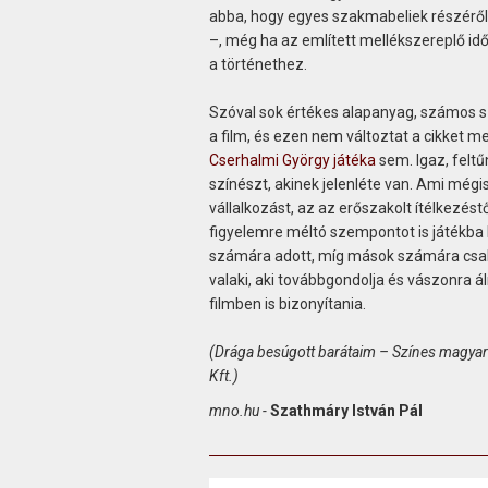
abba, hogy egyes szakmabeliek részéről a
–, még ha az említett mellékszereplő idő
a történethez.
Szóval sok értékes alapanyag, számos sz
a film, és ezen nem változtat a cikket 
Cserhalmi György játéka
sem. Igaz, feltű
színészt, akinek jelenléte van. Ami még
vállalkozást, az az erőszakolt ítélkezés
figyelemre méltó szempontot is játékba 
számára adott, míg mások számára csak í
valaki, aki továbbgondolja és vászonra 
filmben is bizonyítania.
(Drága besúgott barátaim – Színes magyar
Kft.)
mno.hu -
Szathmáry István Pál