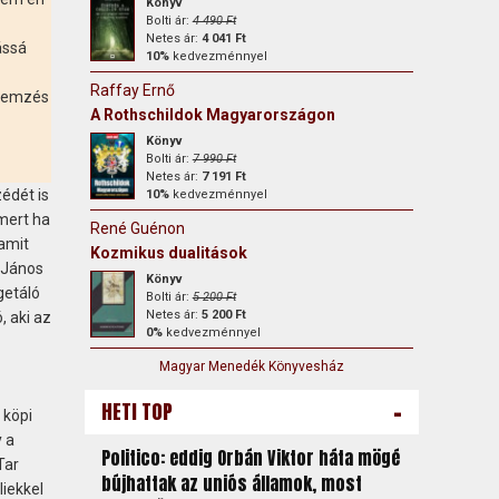
Könyv
Bolti ár:
4 490 Ft
Netes ár:
4 041 Ft
ássá
10%
kedvezménnyel
Raffay Ernő
elemzés
A Rothschildok Magyarországon
Könyv
Bolti ár:
7 990 Ft
Netes ár:
7 191 Ft
édét is
10%
kedvezménnyel
 mert ha
René Guénon
(amit
Kozmikus dualitások
i János
Könyv
getáló
Bolti ár:
5 200 Ft
Netes ár:
5 200 Ft
, aki az
0%
kedvezménnyel
Magyar Menedék Könyvesház
-
HETI TOP
 köpi
 a
Politico: eddig Orbán Viktor háta mögé
Tar
bújhattak az uniós államok, most
liekkel