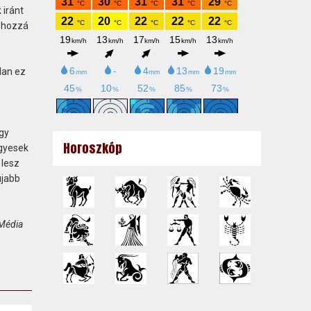
 iránt
t hozzá
lan ez
egy
Horoszkóp
egyesek
 lesz
újabb
 Média