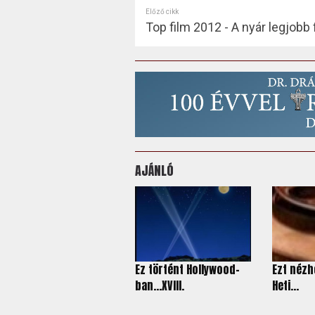
Előző cikk
Top film 2012 - A nyár legjobb 
AJÁNLÓ
Ez történt Hollywood-
Ezt nézh
ban…XVIII.
Heti...