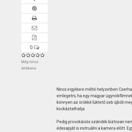
0
Még nincs
értékelve
Nincs irigylésre méltó helyzetben Cserh
emlegetni, ha egy magyar ügynökfilmnek a
könnyen az örökké lüktető seb újbóli meg
kockáztathatja.
Pedig provokációs szándék biztosan nem
édesapját is instruálni a kamera előtt. 