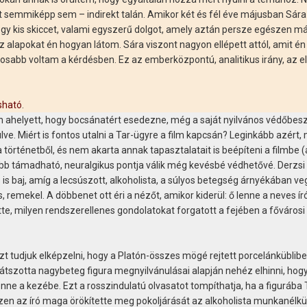
ekt semmiképp sem – indirekt talán. Amikor két és fél éve májusban Sára
 egy kis skiccet, valami egyszerű dolgot, amely aztán persze egészen m
az alapokat én hogyan látom. Sára viszont nagyon ellépett attól, amit én
tosabb voltam a kérdésben. Ez az emberközpontú, analitikus irány, az 
asható
.
an ahelyett, hogy bocsánatért esedezne, még a saját nyilvános védőbesz
lve. Miért is fontos utalni a Tar-ügyre a film kapcsán? Leginkább azért,
történetből, és nem akarta annak tapasztalatait is beépíteni a filmbe 
kább támadható, neuralgikus pontja válik még kevésbé védhetővé. Derzs
is baj, amíg a lecsúszott, alkoholista, a súlyos betegség árnyékában ve
 remekel. A döbbenet ott éri a nézőt, amikor kiderül: ő lenne a neves író
te, milyen rendszerellenes gondolatokat forgatott a fejében a fővárosi
azt tudjuk elképzelni, hogy a Platón-összes mögé rejtett porcelánküblibe
játszotta nagybeteg figura megnyilvánulásai alapján nehéz elhinni, hogy
 venne a kezébe. Ezt a rosszindulatú olvasatot tompíthatja, ha a figurába 
szen az író maga örökítette meg pokoljárását az alkoholista munkanélkü