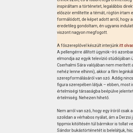
inspiráltam a történetet, legalábbis dir
először említette a témát, rögtön írtam
formálódott, de képet adott arról, hogy 
eredetileg gondoltam, én ugyanis indula
viszont nagyon megfogott.
A főszereplővel készült interjúnk
itt olv
A pellengérre állított ügynök–író azonb
elmondja az egyik televízió stúdiójában ü
Cserhalmi Sára valójában nem merített a 
nehéz lenne elhinni), akkor a film legin
szerepformálásáról van szó. Addig nincs 
figura szerepében látjuk – ebben, most is,
értelmiségi társaságba beépülve jelentet
értelmiség. Nehezen hihető.
Nem arról van szó, hogy egy íróról csak 
szolidan a vérhabos nyálat, ám a Derzsi 
tippmix kitöltésén túl bármikor is tollat
Sándor bukástörténetét is belelátjuk, hi