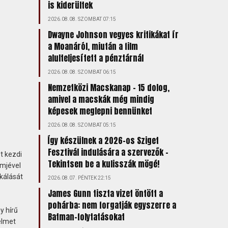
is kiderültek
2026.08.08. SZOMBAT 07:15
Dwayne Johnson vegyes kritikákat ír
a Moanáról, miután a film
alulteljesített a pénztárnál
2026.08.08. SZOMBAT 06:15
Nemzetközi Macskanap – 15 dolog,
amivel a macskák még mindig
képesek meglepni bennünket
2026.08.08. SZOMBAT 05:15
Így készülnek a 2026-os Sziget
Fesztivál indulására a szervezők –
t kezdi
Tekintsen be a kulisszák mögé!
lmjével
kálását
2026.08.07. PÉNTEK 22:15
James Gunn tiszta vizet öntött a
pohárba: nem forgatják egyszerre a
y hírű
Batman-folytatásokat
elmet