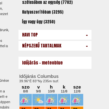
szétesőben az egység (7702)
el
n,
Kutyaszorítóban (3295)
ekezet
Így vagy úgy (3250)
járunk,
-
HAVI TOP
os
-
NÉPSZERŰ TARTALMAK
tel is
Időjárás - meteoblue
tűnése
m a
ett-e
nképpen
ndolni