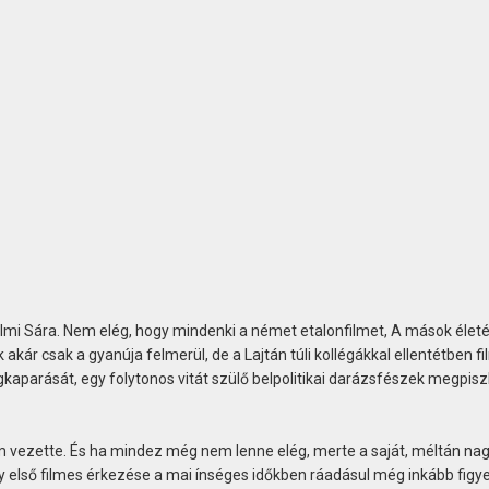
almi Sára. Nem elég, hogy mindenki a német etalonfilmet, A mások életé
kár csak a gyanúja felmerül, de a Lajtán túli kollégákkal ellentétben fi
kaparását, egy folytonos vitát szülő belpolitikai darázsfészek megpisz
 vezette. És ha mindez még nem lenne elég, merte a saját, méltán nag
Egy első filmes érkezése a mai ínséges időkben ráadásul még inkább figy