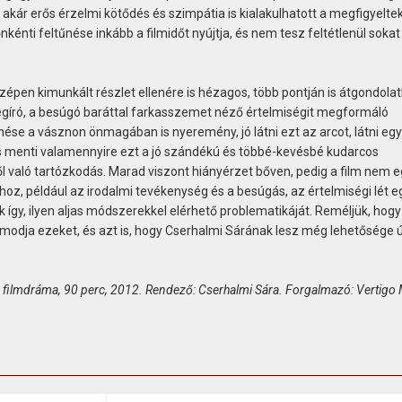
kár erős érzelmi kötődés és szimpátia is kialakulhatott a megfigyeltek
nkénti feltűnése inkább a filmidőt nyújtja, és nem tesz feltétlenül soka
épen kimunkált részlet ellenére is hézagos, több pontján is átgondolat
megíró, a besúgó baráttal farkasszemet néző értelmiségit megformáló
nése a vásznon önmagában is nyeremény, jó látni ezt az arcot, látni egy
is menti valamennyire ezt a jó szándékú és többé-kevésbé kudarcos
től való tartózkodás. Marad viszont hiányérzet bőven, pedig a film nem 
hoz, például az irodalmi tevékenység és a besúgás, az értelmiségi lét 
gy, ilyen aljas módszerekkel elérhető problematikáját. Reméljük, hogy
álmodja ezeket, és azt is, hogy Cserhalmi Sárának lesz még lehetősége 
 filmdráma, 90 perc, 2012. Rendező: Cserhalmi Sára. Forgalmazó: Vertigo