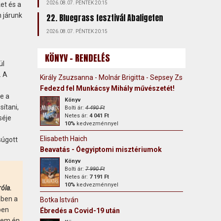
2026.08.07. PÉNTEK 20:15
et és a
 járunk
22. Bluegrass fesztivál Abaligeten
2026.08.07. PÉNTEK 20:15
KÖNYV - RENDELÉS
ül
. A
Király Zsuzsanna - Molnár Brigitta - Sepsey Zsófia
Fedezd fel Munkácsy Mihály művészetét!
e a
Könyv
ítani,
Bolti ár:
4 490 Ft
Netes ár:
4 041 Ft
séje
10%
kedvezménnyel
Elisabeth Haich
súgott
Beavatás - Óegyiptomi misztériumok
Könyv
Bolti ár:
7 990 Ft
Netes ár:
7 191 Ft
10%
kedvezménnyel
róla.
mben a
Botka István
pen
Ébredés a Covid-19 után
 Nem én