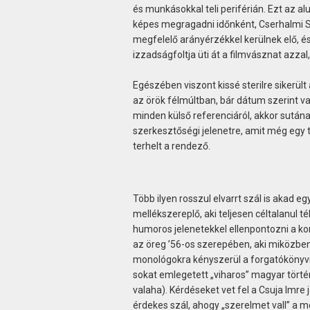
és munkásokkal teli periférián. Ezt az 
képes megragadni időnként, Cserhalmi Sá
megfelelő arányérzékkel kerülnek elő, é
izzadságfoltja üti át a filmvásznat azzal
Egészében viszont kissé sterilre sikerült 
az örök félmúltban, bár dátum szerint va
minden külső referenciáról, akkor sutának
szerkesztőségi jelenetre, amit még egy te
terhelt a rendező.
Több ilyen rosszul elvarrt szál is akad e
mellékszereplő, aki teljesen céltalanul t
humoros jelenetekkel ellenpontozni a kom
az öreg ’56-os szerepében, aki miközben 
monológokra kényszerül a forgatókönyv
sokat emlegetett „viharos” magyar történe
valaha). Kérdéseket vet fel a Csuja Imre
érdekes szál, ahogy „szerelmet vall” a 