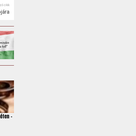
ző cikk
jára
éten -