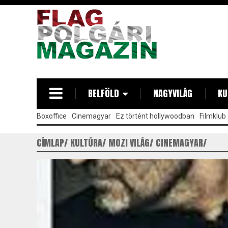
Ugrás
a
tartalomra
BELFÖLD
NAGYVILÁG
KU
Boxoffice
Cinemagyar
Ez történt hollywoodban
Filmklub
CÍMLAP
KULTÚRA
MOZI VILÁG
CINEMAGYAR