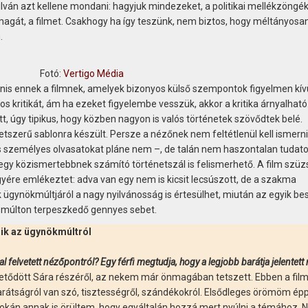
ilván azt kellene mondani: hagyjuk mindezeket, a politikai mellékzöngék
agát, a filmet. Csakhogy ha így teszünk, nem biztos, hogy méltányosan
.
Fotó:
Vertigo Média
nis ennek a filmnek, amelyek bizonyos külső szempontok figyelmen kív
s kritikát, ám ha ezeket figyelembe vesszük, akkor a kritika árnyalható
tt, úgy tipikus, hogy közben nagyon is valós történetek szövődtek belé.
etszerű sablonra készült. Persze a nézőnek nem feltétlenül kell ismerni
 személyes olvasatokat pláne nem –, de talán nem haszontalan tudatos
gy közismertebbnek számító történetszál is felismerhető. A film szüz
ére emlékeztet: adva van egy nem is kicsit lecsúszott, de a szakma
 ügynökmúltjáról a nagy nyilvánosság is értesülhet, miután az egyik be
s múlton terpeszkedő gennyes sebet.
ik az ügynökmúltról
 felvetett nézőpontról? Egy férfi megtudja, hogy a legjobb barátja jelentett 
vetődött Sára részéről, az nekem már önmagában tetszett. Ebben a fil
Barátságról van szó, tisztességről, szándékokról. Elsődleges örömöm ép
g okán annak is örültem, hogy egyáltalán hozzá mert nyúlni a témához.