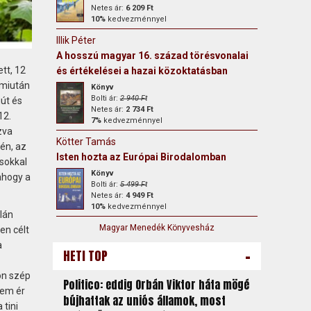
Netes ár:
6 209 Ft
10%
kedvezménnyel
Illik Péter
A hosszú magyar 16. század törésvonalai
tt, 12
és értékelései a hazai közoktatásban
 miután
Könyv
Bolti ár:
2 940 Ft
út és
Netes ár:
2 734 Ft
12.
7%
kedvezménnyel
zva
Kötter Tamás
én, az
Isten hozta az Európai Birodalomban
ásokkal
Könyv
ahogy a
Bolti ár:
5 499 Ft
Netes ár:
4 949 Ft
10%
kedvezménnyel
lán
Magyar Menedék Könyvesház
en célt
a
-
HETI TOP
on szép
Politico: eddig Orbán Viktor háta mögé
nem ér
bújhattak az uniós államok, most
 tini