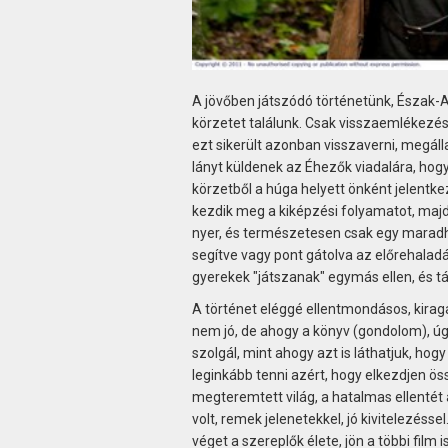
A jövőben játszódó történetünk, Észak-A
körzetet találunk. Csak visszaemlékezés
ezt sikerült azonban visszaverni, megáll
lányt küldenek az Éhezők viadalára, hogy 
körzetből a húga helyett önként jelentke
kezdik meg a kiképzési folyamatot, majd
nyer, és természetesen csak egy maradhat
segítve vagy pont gátolva az előrehalad
gyerekek "játszanak" egymás ellen, és t
A történet eléggé ellentmondásos, kiragad
nem jó, de ahogy a könyv (gondolom), úgy 
szolgál, mint ahogy azt is láthatjuk, ho
leginkább tenni azért, hogy elkezdjen ö
megteremtett világ, a hatalmas ellentét 
volt, remek jelenetekkel, jó kivitelezésse
véget a szereplők élete, jön a többi film 