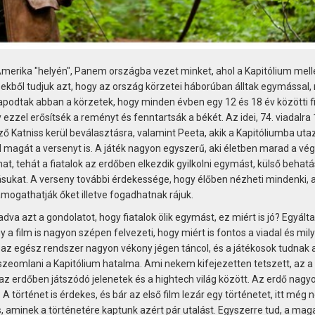
merika "helyén", Panem országba vezet minket, ahol a Kapitólium melle
ekből tudjuk azt, hogy az ország körzetei háborúban álltak egymással,
apodtak abban a körzetek, hogy minden évben egy 12 és 18 év közötti fi
ezzel erősítsék a reményt és fenntartsák a békét. Az idei, 74. viadalra 
ző Katniss kerül beválasztásra, valamint Peeta, akik a Kapitóliumba uta
 magát a versenyt is. A játék nagyon egyszerű, aki életben marad a vég
, tehát a fiatalok az erdőben elkezdik gyilkolni egymást, külső behat
ásukat. A verseny további érdekessége, hogy élőben nézheti mindenki, 
ámogathatják őket illetve fogadhatnak rájuk.
va azt a gondolatot, hogy fiatalok ölik egymást, ez miért is jó? Egyálta
a film is nagyon szépen felvezeti, hogy miért is fontos a viadal és mily
gy az egész rendszer nagyon vékony jégen táncol, és a játékosok tudnak 
sszeomlani a Kapitólium hatalma. Ami nekem kifejezetten tetszett, az a
az erdőben játszódó jelenetek és a hightech világ között. Az erdő nagy
l. A történet is érdekes, és bár az első film lezár egy történetet, itt még 
is, aminek a történetére kaptunk azért pár utalást. Egyszerre tud, a maga