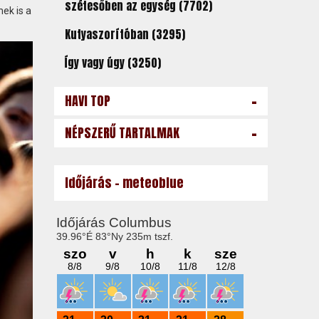
szétesőben az egység (7702)
mek is a
Kutyaszorítóban (3295)
Így vagy úgy (3250)
-
HAVI TOP
-
NÉPSZERŰ TARTALMAK
Időjárás - meteoblue