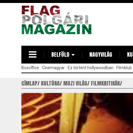
Ugrás
a
tartalomra
BELFÖLD
NAGYVILÁG
KU
Boxoffice
Cinemagyar
Ez történt hollywoodban
Filmklub
CÍMLAP
KULTÚRA
MOZI VILÁG
FILMKRITIKÁK