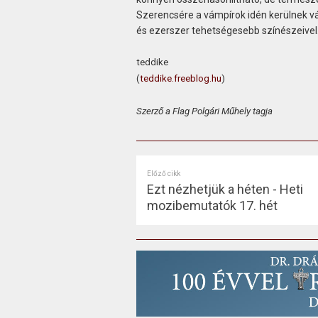
Szerencsére a vámpírok idén kerülnek vá
és ezerszer tehetségesebb színészeivel
teddike
(
teddike.freeblog.hu
)
Szerző a Flag Polgári Műhely tagja
Előző cikk
Ezt nézhetjük a héten - Heti
mozibemutatók 17. hét