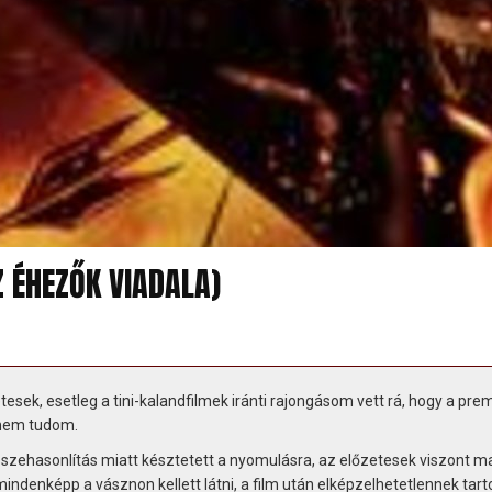
Z ÉHEZŐK VIADALA)
esek, esetleg a tini-kalandfilmek iránti rajongásom vett rá, hogy a prem
 nem tudom.
összehasonlítás miatt késztetett a nyomulásra, az előzetesek viszont m
mindenképp a vásznon kellett látni, a film után elképzelhetetlennek tart