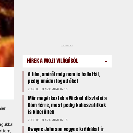
hirdetés
-
HÍREK A MOZI VILÁGÁBÓL
8 film, amiről még nem is hallottál,
pedig imádni fogod őket
2026.08.08. SZOMBAT 07:15
Már megérkeztek a Wicked díszletei a
Dóm térre, most pedig kulisszatitkok
ier
is kiderültek
2026.08.08. SZOMBAT 07:15
agukkal
Dwayne Johnson vegyes kritikákat ír
ottam,