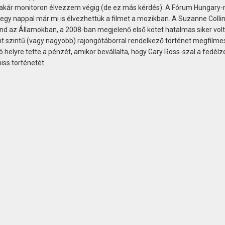
t akár monitoron élvezzem végig (de ez más kérdés). A Fórum Hungary-
egy nappal már mi is élvezhettük a filmet a mozikban. A Suzanne Colli
 az Államokban, a 2008-ban megjelenő első kötet hatalmas siker volt
ght szintű (vagy nagyobb) rajongótáborral rendelkező történet megfilme
ó helyre tette a pénzét, amikor bevállalta, hogy Gary Ross-szal a fedélz
iss történetét.