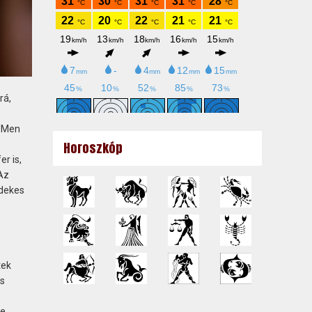
rá,
X-Men
Horoszkóp
,
r is,
 Az
rdekes
tek
us
e.