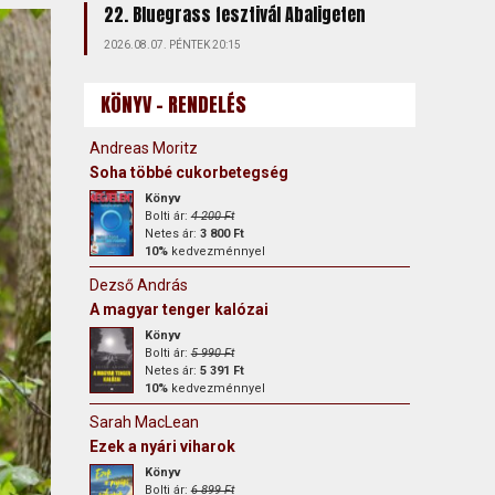
22. Bluegrass fesztivál Abaligeten
2026.08.07. PÉNTEK 20:15
KÖNYV - RENDELÉS
Andreas Moritz
Soha többé cukorbetegség
Könyv
Bolti ár:
4 200 Ft
Netes ár:
3 800 Ft
10%
kedvezménnyel
Dezső András
A magyar tenger kalózai
Könyv
Bolti ár:
5 990 Ft
Netes ár:
5 391 Ft
10%
kedvezménnyel
Sarah MacLean
Ezek a nyári viharok
Könyv
Bolti ár:
6 899 Ft