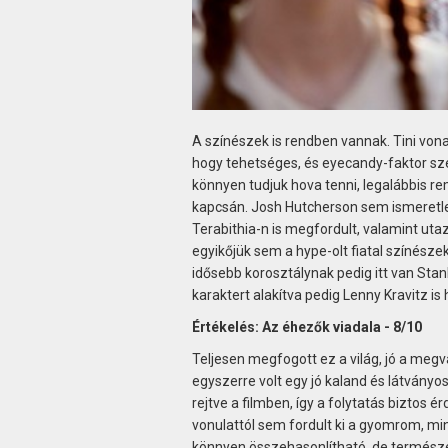
A színészek is rendben vannak. Tini von
hogy tehetséges, és eyecandy-faktor sze
könnyen tudjuk hova tenni, legalábbis 
kapcsán. Josh Hutcherson sem ismeretlen 
Terabithia-n is megfordult, valamint utaz
egyikőjük sem a hype-olt fiatal színészek
idősebb korosztálynak pedig itt van Sta
karaktert alakítva pedig Lenny Kravitz is
Értékelés: Az éhezők viadala - 8/10
Teljesen megfogott ez a világ, jó a megv
egyszerre volt egy jó kaland és látványo
rejtve a filmben, így a folytatás biztos
vonulattól sem fordult ki a gyomrom, min
könnyen összehasonlítható, de termész