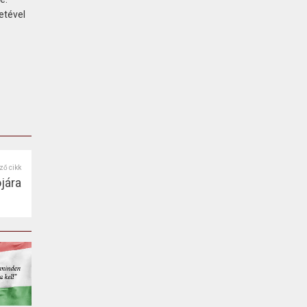
etével
ző cikk
jára