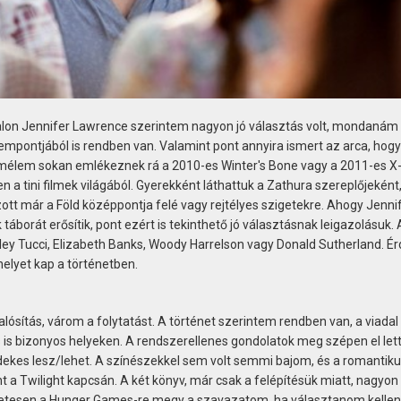
alon Jennifer Lawrence szerintem nagyon jó választás volt, mondanám 
mpontjából is rendben van. Valamint pont annyira ismert az arca, hogy
remélem sokan emlékeznek rá a 2010-es Winter's Bone vagy a 2011-es 
a tini filmek világából. Gyerekként láthattuk a Zathura szereplőjeként
ott már a Föld középpontja felé vagy rejtélyes szigetekre. Ahogy Jennife
 táborát erősítik, pont ezért is tekinthető jó választásnak leigazolásuk.
nley Tucci, Elizabeth Banks, Woody Harrelson vagy Donald Sutherland. É
 helyet kap a történetben.
alósítás, várom a folytatást. A történet szerintem rendben van, a viadal
s is bizonyos helyeken. A rendszerellenes gondolatok meg szépen el let
 érdekes lesz/lehet. A színészekkel sem volt semmi bajom, és a romantik
t a Twilight kapcsán. A két könyv, már csak a felépítésük miatt, nagyon
etesen a Hunger Games-re megy a szavazatom, ha választanom kellen