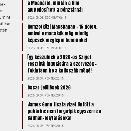
a Moanáról, miután a film
nek
alulteljesített a pénztárnál
ns
, mint
2026.08.08. SZOMBAT 06:15
sítése
Nemzetközi Macskanap – 15 dolog,
eten
amivel a macskák még mindig
képesek meglepni bennünket
2026.08.08. SZOMBAT 05:15
Így készülnek a 2026-os Sziget
Fesztivál indulására a szervezők –
Tekintsen be a kulisszák mögé!
2026.08.07. PÉNTEK 22:15
Oscar-jelölések 2026
2026.08.07. PÉNTEK 20:15
James Gunn tiszta vizet öntött a
pohárba: nem forgatják egyszerre a
Batman-folytatásokat
2026.08.07. PÉNTEK 20:15