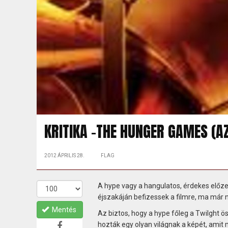
KRITIKA -THE HUNGER GAMES (A
2012 ÁPRILIS 28.
FLAG
A hype vagy a hangulatos, érdekes előzet
éjszakáján befizessek a filmre, ma már
Mentés
Az biztos, hogy a hype főleg a Twilght 
hozták egy olyan világnak a képét, amit 