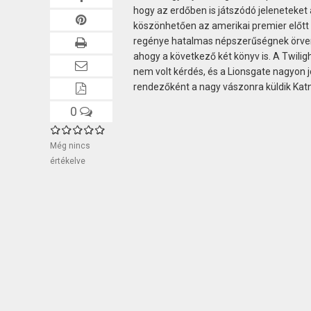
hogy az erdőben is játszódó jeleneteke
köszönhetően az amerikai premier előtt 
regénye hatalmas népszerűségnek örvend
ahogy a következő két könyv is. A Twili
nem volt kérdés, és a Lionsgate nagyon j
rendezőként a nagy vászonra küldik Katn
0
Még nincs
értékelve