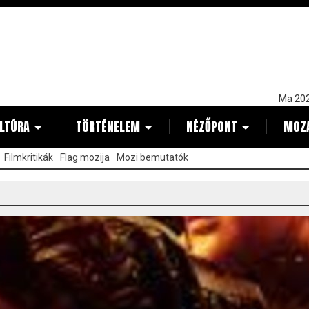
Ma 202
LTÚRA
TÖRTÉNELEM
NÉZŐPONT
MOZ
Filmkritikák
Flag mozija
Mozi bemutatók