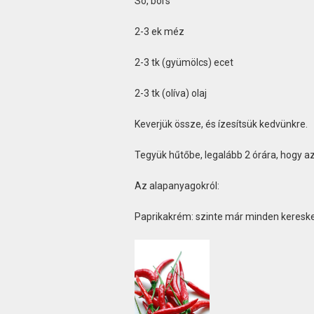
Só, bors
2-3 ek méz
2-3 tk (gyümölcs) ecet
2-3 tk (olíva) olaj
Keverjük össze, és ízesítsük kedvünkre.
Tegyük hűtőbe, legalább 2 órára, hogy az
Az alapanyagokról:
Paprikakrém: szinte már minden keresked