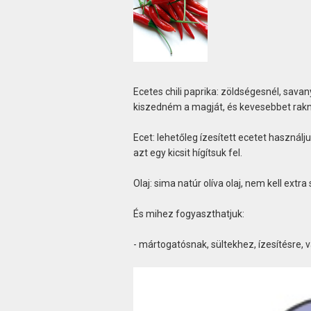
Ecetes chili paprika: zöldségesnél, sava
kiszedném a magját, és kevesebbet rakné
Ecet: lehetőleg ízesített ecetet használ
azt egy kicsit hígítsuk fel.
Olaj: sima natúr olíva olaj, nem kell ext
És mihez fogyaszthatjuk:
- mártogatósnak, sültekhez, ízesítésre, vaj