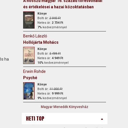
A hosszú magyar 16. század törésvonalai
és értékelései a hazai közoktatásban
Könyv
Bolti ár:
2 940 Ft
Netes ár:
2 734 Ft
7%
kedvezménnyel
Benkő László
Hollójárta Mohács
Könyv
Bolti ár:
5 499 Ft
Netes ár:
4 949 Ft
és ha
10%
kedvezménnyel
Erwin Rohde
Psyché
Könyv
Bolti ár:
11 000 Ft
Netes ár:
9 999 Ft
9%
kedvezménnyel
Magyar Menedék Könyvesház
-
HETI TOP