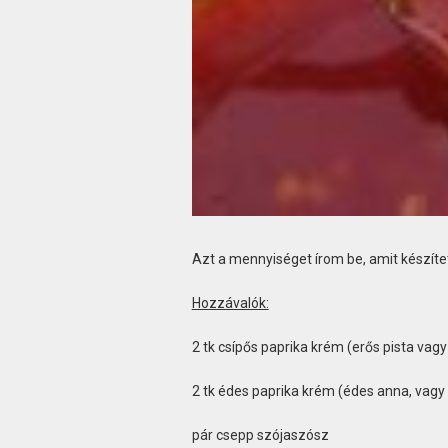
Azt a mennyiséget írom be, amit készítet
Hozzávalók:
2 tk csípős paprika krém (erős pista vag
2 tk édes paprika krém (édes anna, vagy
pár csepp szójaszósz