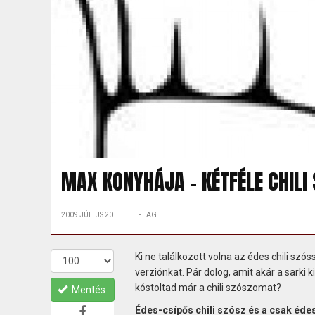
MAX KONYHÁJA - KÉTFÉLE CHILI
2009 JÚLIUS 20.
FLAG
Ki ne találkozott volna az édes chili szó
verziónkat. Pár dolog, amit akár a sarki
kóstoltad már a chili szószomat?
Mentés
Édes-csípős chili szósz és a csak éde