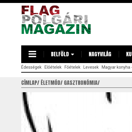
Ugrás
a
tartalomra
BELFÖLD
NAGYVILÁG
KU
Édességek
Előételek
Főételek
Levesek
Magyar konyha -
CÍMLAP
ÉLETMÓD
GASZTRONÓMIA