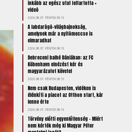
inkább az egész utat feltartotta +
videó
2026.08.07. PÉNTEK 09:15
A labdarúgó-világbajnokság,
amelynek már a nyitómeccse is
elmaradhat
2026.08.07. PÉNTEK 08:15
Debreceni balhé Dániában: az FC
Köbenhavn elnézést kér és
magyarázatot követel
2026.08.07. PÉNTEK 08:15
Nem csak Budapesten, vidéken is
élénkíti a piacot az Otthon start, kár
lenne érte
2026.08.07. PÉNTEK 08:15
Törvény előtti egyenlőtlenség – Miért
nem kérték még ki Magyar Péter