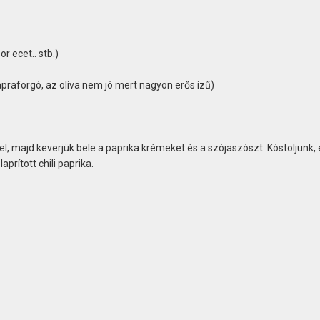
r ecet.. stb.)
praforgó, az olíva nem jó mert nagyon erős ízű)
tel, majd keverjük bele a paprika krémeket és a szójaszószt. Kóstoljunk, 
prított chili paprika.