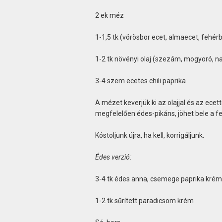
2 ek méz
1-1,5 tk (vörösbor ecet, almaecet, fehérbo
1-2 tk növényi olaj (szezám, mogyoró, na
3-4 szem ecetes chili paprika
A mézet keverjük ki az olajjal és az ecet
megfelelően édes-pikáns, jöhet bele a fela
Kóstoljunk újra, ha kell, korrigáljunk.
Édes verzió:
3-4 tk édes anna, csemege paprika krém
1-2 tk sűrített paradicsom krém