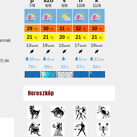
 annak
t) de
Horoszkóp