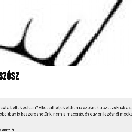
 SZÓSZ
sszal a boltok polcain? Elkészíthetjük otthon is ezeknek a szószoknak a s
 kisboltban is beszerezhetünk, nem is macerás, és egy grillezésnél megk
s verzió