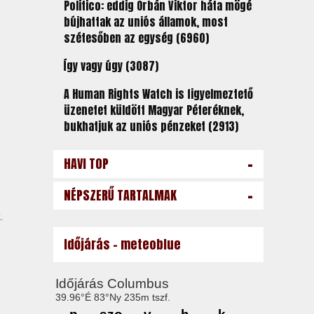
Politico: eddig Orbán Viktor háta mögé
bújhattak az uniós államok, most
szétesőben az egység (6960)
Így vagy úgy (3087)
A Human Rights Watch is figyelmeztető
üzenetet küldött Magyar Péteréknek,
bukhatjuk az uniós pénzeket (2913)
-
HAVI TOP
-
NÉPSZERŰ TARTALMAK
.
Időjárás - meteoblue