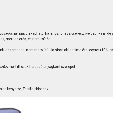
nyúságosnál, piacon kapható, ha nincs, jöhet a cseresznye paprika is, de
k, mert az erős, és nem csípős.
junk, az tompább, nem maró ízű. Ha nincs akkor sima étel ecetet (10%-os
ra szűz, mert itt csak hordozó anyagként szerepel
as kenyérre, Tortilla chipshez.....