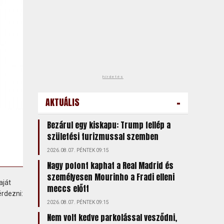
hirdetés
-
AKTUÁLIS
Bezárul egy kiskapu: Trump fellép a
születési turizmussal szemben
2026.08.07. PÉNTEK 09:15
Nagy pofont kaphat a Real Madrid és
személyesen Mourinho a Fradi elleni
aját
meccs előtt
érdezni:
2026.08.07. PÉNTEK 09:15
Nem volt kedve parkolással vesződni,