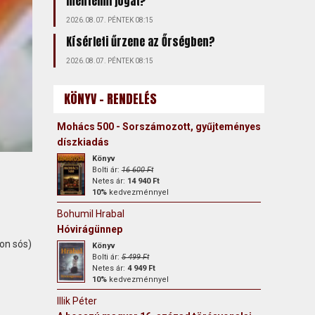
mentelmi jogát?
2026.08.07. PÉNTEK 08:15
Kísérleti űrzene az Őrségben?
2026.08.07. PÉNTEK 08:15
KÖNYV - RENDELÉS
Mohács 500 - Sorszámozott, gyűjteményes
díszkiadás
Könyv
Bolti ár:
16 600 Ft
Netes ár:
14 940 Ft
10%
kedvezménnyel
Bohumil Hrabal
Hóvirágünnep
yon sós)
Könyv
Bolti ár:
5 499 Ft
Netes ár:
4 949 Ft
10%
kedvezménnyel
Illik Péter