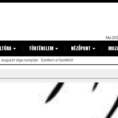
Ma 202
LTÚRA
TÖRTÉNELEM
NÉZŐPONT
MOZ
 auguszt olga receptjei
Szellem a fazékból