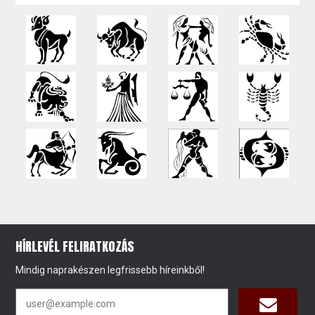
HÍRLEVÉL FELIRATKOZÁS
Mindig naprakészen legfrissebb híreinkből!