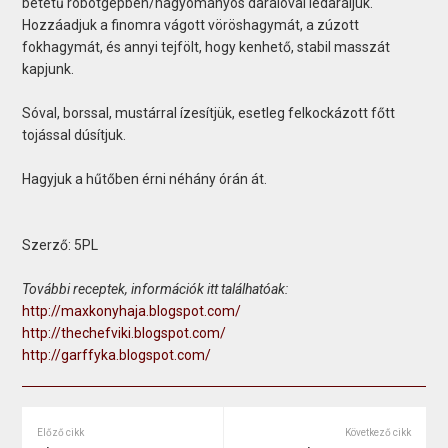
betétű robotgépben/hagyományos darálóval ledaráljuk.
Hozzáadjuk a finomra vágott vöröshagymát, a zúzott
fokhagymát, és annyi tejfölt, hogy kenhető, stabil masszát
kapjunk.
Sóval, borssal, mustárral ízesítjük, esetleg felkockázott főtt
tojással dúsítjuk.
Hagyjuk a hűtőben érni néhány órán át.
Szerző: 5PL
További receptek, információk itt találhatóak:
http://maxkonyhaja.blogspot.com/
http://thechefviki.blogspot.com/
http://garffyka.blogspot.com/
Előző cikk
Következő cikk