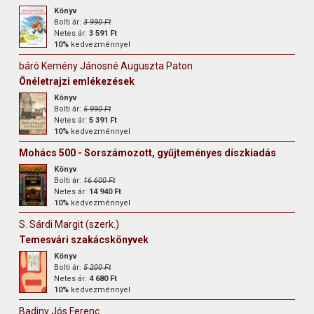
Könyv
Bolti ár:
3 990 Ft
Netes ár:
3 591 Ft
10%
kedvezménnyel
báró Kemény Jánosné Auguszta Paton
Önéletrajzi emlékezések
Könyv
Bolti ár:
5 990 Ft
Netes ár:
5 391 Ft
10%
kedvezménnyel
Mohács 500 - Sorszámozott, gyűjteményes díszkiadás
Könyv
Bolti ár:
16 600 Ft
Netes ár:
14 940 Ft
10%
kedvezménnyel
S. Sárdi Margit (szerk.)
Temesvári szakácskönyvek
Könyv
Bolti ár:
5 200 Ft
Netes ár:
4 680 Ft
10%
kedvezménnyel
Badiny Jós Ferenc