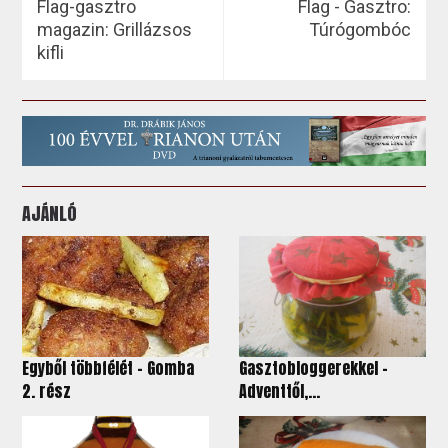
Flag-gasztro
Flag - Gasztro:
magazin: Grillázsos
Túrógombóc
kifli
AJÁNLÓ
Egyből többfélét – Gomba
Gasztobloggerekkel -
2. rész
Adventtől,...