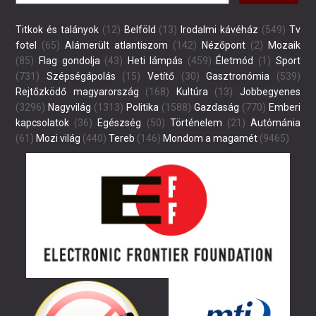
Titkok és talányok
(12)
Belföld
(13)
Irodalmi kávéház
(549)
Tv
fotel
(65)
Alámerült atlantiszom
(142)
Nézőpont
(2)
Mozaik
(85)
Flag gondolja
(43)
Heti lámpás
(459)
Életmód
(1)
Sport
(731)
Szépségápolás
(15)
Vetítő
(30)
Gasztronómia
(539)
Rejtőzködő magyarország
(168)
Kultúra
(13)
Jobbegyenes
(3296)
Nagyvilág
(1313)
Politika
(1588)
Gazdaság
(770)
Emberi
kapcsolatok
(36)
Egészség
(50)
Történelem
(21)
Autómánia
(61)
Mozi világ
(440)
Tereb
(146)
Mondom a magamét
(9465)