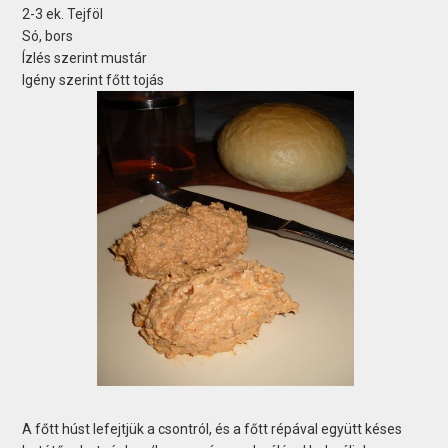
2-3 ek. Tejföl
Só, bors
Ízlés szerint mustár
Igény szerint főtt tojás
A főtt húst lefejtjük a csontról, és a főtt répával együtt késes