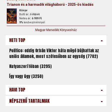
Trianon és a harmadik világháború - 2025-ös kiadás
Könyv
Bolti ár:
7 700 Ft
Netes ár:
6 999 Ft
9%
kedvezménnyel
Magyar Menedék Könyvesház
-
HETI TOP
Politico: eddig Orbán Viktor háta mögé bújhattak az
uniós államok, most szétesőben az egység (7702)
Kutyaszorítóban (3295)
Így vagy úgy (3250)
-
HAVI TOP
-
NÉPSZERŰ TARTALMAK