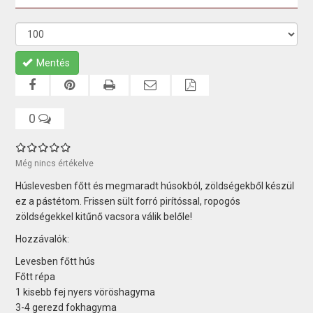
Mentés
0
Még nincs értékelve
Húslevesben főtt és megmaradt húsokból, zöldségekből készül
ez a pástétom. Frissen sült forró pirítóssal, ropogós
zöldségekkel kitűnő vacsora válik belőle!
Hozzávalók:
Levesben főtt hús
Főtt répa
1 kisebb fej nyers vöröshagyma
3-4 gerezd fokhagyma