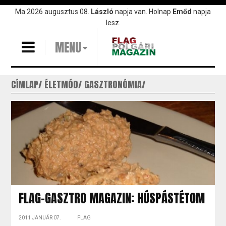
Ugrás
Ma 2026 augusztus 08.
László
napja van. Holnap
Emőd
napja
a
lesz.
tartalomra
MENU
CÍMLAP
ÉLETMÓD
GASZTRONÓMIA
FLAG-GASZTRO MAGAZIN: HÚSPÁSTÉTOM
2011 JANUÁR 07.
FLAG