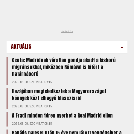
hirdetés
-
AKTUÁLIS
Ceuta: Madridnak váratlan gondja akadt a kiskorú
migránsokkal, miközben Rómával is kitört a
határháború
2026.08.08. SZOMBAT 09:15
Hazájában megfeledkeztek a Magyarországot
könnyek közt elhagyó klasszisról
2026.08.08. SZOMBAT 09:15
A Fradi minden téren nyerhet a Real Madrid ellen
2026.08.08. SZOMBAT 08:15
Banális baleset után 15 éve nem látott vendégsiker a