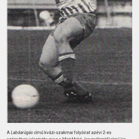
A
Labdarúgás
című kvázi-szakmai folyóirat azévi 2-es