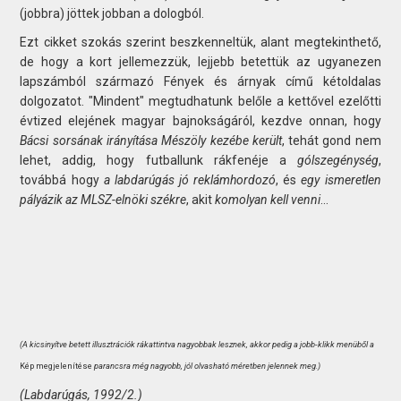
(jobbra) jöttek jobban a dologból.
Ezt cikket szokás szerint beszkenneltük, alant megtekinthető,
de hogy a kort jellemezzük, lejjebb betettük az ugyanezen
lapszámból származó Fények és árnyak című kétoldalas
dolgozatot. "Mindent" megtudhatunk belőle a kettővel ezelőtti
évtized elejének magyar bajnokságáról, kezdve onnan, hogy
Bácsi sorsának irányítása Mészöly kezébe került
, tehát gond nem
lehet, addig, hogy futballunk rákfenéje a
gólszegénység
,
továbbá hogy
a labdarúgás jó reklámhordozó
, és
egy ismeretlen
pályázik az MLSZ-elnöki székre
, akit
komolyan kell venni
...
(A kicsinyítve betett illusztrációk rákattintva nagyobbak lesznek, akkor pedig a jobb-klikk menüből a
Kép megjelenítése
parancsra még nagyobb, jól olvasható méretben jelennek meg.)
(Labdarúgás, 1992/2.)