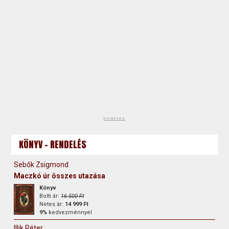
hirdetés
KÖNYV - RENDELÉS
Sebők Zsigmond
Maczkó úr összes utazása
Könyv
Bolti ár:
16 500 Ft
Netes ár:
14 999 Ft
9%
kedvezménnyel
Illik Péter