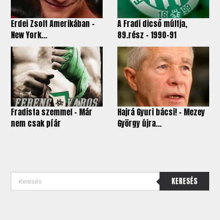
Erdei Zsolt Amerikában –
A Fradi dicső múltja,
New York...
89.rész – 1990-91
Fradista szemmel - Már
Hajrá Gyuri bácsi! - Mezey
nem csak píár
György újra...
KERESÉS