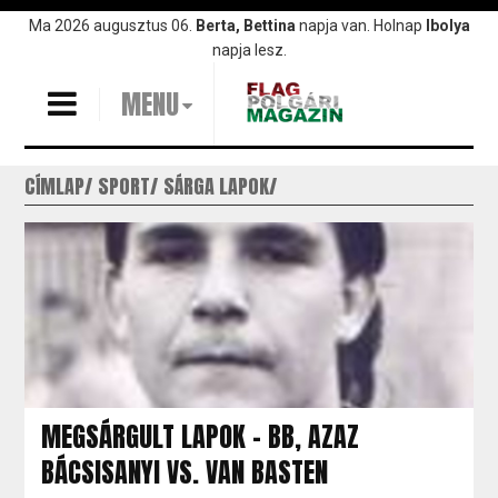
Ugrás
Ma 2026 augusztus 06.
Berta, Bettina
napja van. Holnap
Ibolya
a
napja lesz.
tartalomra
MENU
CÍMLAP
SPORT
SÁRGA LAPOK
MEGSÁRGULT LAPOK - BB, AZAZ
BÁCSISANYI VS. VAN BASTEN