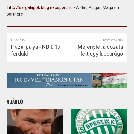
http://sargalapok.blog.nepsport.hu
- A Flag Polgári Magazin
partnere
Előző cikk
Következő cikk
Hazai pálya - NB I. 17.
Merénylet áldozata
forduló
lett egy labdarúgó
AJÁNLÓ