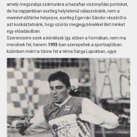
amely megszabja számunkra a hazafias viszonyítási pontokat,
de ha napjainkban esetleg helytelenül válaszolnánk, nem a
mieinket
előtérbe helyezve, esetleg Egervári Sándor részéről is
azt kockáztatnánk, hogy szúrós megjegyzésekkel illet minket
egy előadásában.
Szerencsére ezek a kérdések így, ebben a formában, nem ma
merülnek fel, hanem
1993
-ban szerepeltek a sportsajtóban;
különben miért is tűnne fel a téma Sárga Lapokban, ugye.