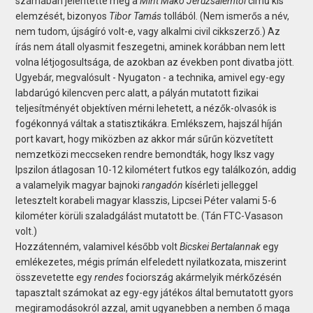
számában jelentette meg a
Mint Makó Jeruzsálemtől
című kis
elemzését, bizonyos
Tibor Tamás
tollából. (Nem ismerős a név,
nem tudom, újságíró volt-e, vagy alkalmi civil cikkszerző.) Az
írás nem átall olyasmit feszegetni, aminek korábban nem lett
volna létjogosultsága, de azokban az években pont divatba jött.
Ugyebár, megvalósult - Nyugaton - a technika, amivel egy-egy
labdarúgó kilencven perc alatt, a pályán mutatott fizikai
teljesítményét objektíven mérni lehetett, a nézők-olvasók is
fogékonnyá váltak a statisztikákra. Emlékszem, hajszál híján
port kavart, hogy miközben az akkor már sűrűn közvetített
nemzetközi meccseken rendre bemondták, hogy Iksz vagy
Ipszilon átlagosan 10-12 kilométert futkos egy találkozón, addig
a valamelyik magyar bajnoki
rangadón
kísérleti jelleggel
letesztelt korabeli magyar klasszis, Lipcsei Péter valami 5-6
kilométer körüli szaladgálást mutatott be. (Tán FTC-Vasason
volt.)
Hozzátenném, valamivel később volt
Bicskei Bertalannak
egy
emlékezetes, mégis prímán elfeledett nyilatkozata, miszerint
összevetette egy
rendes
fociország akármelyik mérkőzésén
tapasztalt számokat az egy-egy játékos által bemutatott gyors
megiramodásokról azzal, amit ugyanebben a nemben ő maga