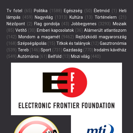
Tv fotel
(65)
Politika
(1588)
Egészség
(50)
Életmód
(1)
Heti
lámpás
(459)
Nagyvilág
(1313)
Kultúra
(13)
Történelem
(21)
Nézőpont
(2)
Flag gondolja
(43)
Jobbegyenes
(3293)
Mozaik
(85)
Vetítő
(30)
Emberi kapcsolatok
(36)
Alámerült atlantiszom
(142)
Mondom a magamét
(9462)
Rejtőzködő magyarország
(168)
Szépségápolás
(15)
Titkok és talányok
(12)
Gasztronómia
(539)
Tereb
(146)
Sport
(731)
Gazdaság
(770)
Irodalmi kávéház
(549)
Autómánia
(61)
Belföld
(13)
Mozi világ
(440)