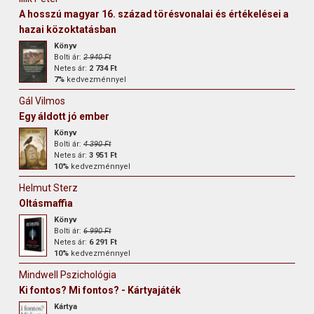
A hosszú magyar 16. század törésvonalai és értékelései a
hazai közoktatásban
Könyv
Bolti ár:
2 940 Ft
Netes ár:
2 734 Ft
7%
kedvezménnyel
Gál Vilmos
Egy áldott jó ember
Könyv
Bolti ár:
4 390 Ft
Netes ár:
3 951 Ft
10%
kedvezménnyel
Helmut Sterz
Oltásmaffia
Könyv
Bolti ár:
6 990 Ft
Netes ár:
6 291 Ft
10%
kedvezménnyel
Mindwell Pszichológia
Ki fontos? Mi fontos? - Kártyajáték
Kártya