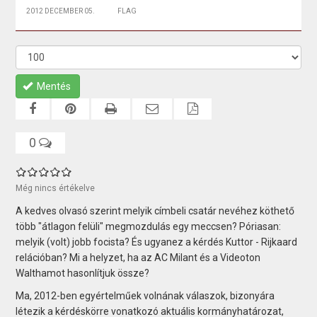
2012 DECEMBER 05.
FLAG
Mentés
0
Még nincs értékelve
A kedves olvasó szerint melyik címbeli csatár nevéhez köthető
több "átlagon felüli" megmozdulás egy meccsen? Póriasan:
melyik (volt) jobb focista? És ugyanez a kérdés Kuttor - Rijkaard
relációban? Mi a helyzet, ha az AC Milant és a Videoton
Walthamot hasonlítjuk össze?
Ma, 2012-ben egyértelműek volnának válaszok, bizonyára
létezik a kérdéskörre vonatkozó aktuális kormányhatározat,