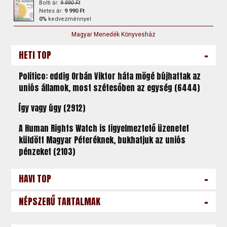
Bolti ár:
9 990 Ft
Netes ár:
9 990 Ft
0%
kedvezménnyel
Magyar Menedék Könyvesház
-
HETI TOP
Politico: eddig Orbán Viktor háta mögé bújhattak az
uniós államok, most szétesőben az egység (6444)
Így vagy úgy (2912)
A Human Rights Watch is figyelmeztető üzenetet
küldött Magyar Péteréknek, bukhatjuk az uniós
pénzeket (2103)
-
HAVI TOP
-
NÉPSZERŰ TARTALMAK