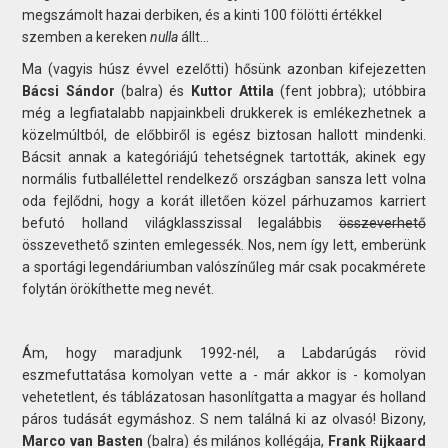
megszámolt hazai derbiken, és a kinti 100 fölötti értékkel
szemben a kereken
nulla
állt...
Ma (vagyis húsz évvel ezelőtti) hősünk azonban kifejezetten
Bácsi Sándor
(balra) és
Kuttor Attila
(fent jobbra); utóbbira
még a legfiatalabb napjainkbeli drukkerek is emlékezhetnek a
közelmúltból, de előbbiről is egész biztosan hallott mindenki.
Bácsit annak a kategóriájú tehetségnek tartották, akinek egy
normális futballélettel rendelkező országban sansza lett volna
oda fejlődni, hogy a korát illetően közel párhuzamos karriert
befutó holland világklasszissal legalábbis
összeverhető
összevethető szinten emlegessék. Nos, nem így lett, emberünk
a sportági legendáriumban valószínűleg már csak pocakmérete
folytán örökíthette meg nevét.
Ám, hogy maradjunk 1992-nél, a Labdarúgás rövid
eszmefuttatása komolyan vette a - már akkor is - komolyan
vehetetlent, és táblázatosan hasonlítgatta a magyar és holland
páros tudását egymáshoz. S nem találná ki az olvasó! Bizony,
Marco van Basten
(balra) és milános kollégája,
Frank Rijkaard