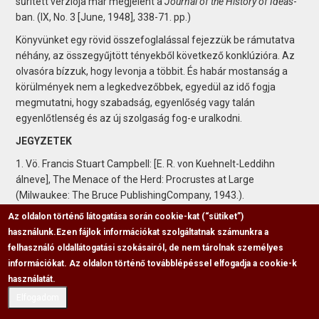
sűrített verziója már megjelent a
Journal of the History of Ideas
-
ban. (IX, No. 3 [June, 1948], 338-71. pp.)
Könyvünket egy rövid összefoglalással fejezzük be rámutatva
néhány, az összegyűjtött tényekből következő konklúzióra. Az
olvasóra bízzuk, hogy levonja a többit. És habár mostanság a
körülmények nem a legkedvezőbbek, egyedül az idő fogja
megmutatni, hogy szabadság, egyenlőség vagy talán
egyenlőtlenség és az új szolgaság fog-e uralkodni.
JEGYZETEK
1. Vö. Francis Stuart Campbell: [E. R. von Kuehnelt-Leddihn
álneve], The Menace of the Herd: Procrustes at Large
(Milwaukee: The Bruce PublishingCompany, 1943.).
Az oldalon történő látogatása során cookie-kat (“sütiket”)
2. Vö. Gustave Thibon: "L'inégalité, facteur d'harmonie,"
használunk.
Ezen fájlok információkat szolgáltatnak számunkra a
Etudescarmélitaines, 24e Année, Vol. II (1939), 78. p.
felhasználó oldallátogatási szokásairól, de nem tárolnak személyes
3. Vö. Pitirim Sorokin: The Crisis of Our Age: The Social and
információkat. Az oldalon történő továbblépéssel elfogadja a cookie-k
Cultural Outlook. (New York: Dutton, 1941.), 173-74. pp.
használatát.
Hasonlítsd ezt össze azzal, amit R. W. Emerson mond: „Semmi
Elfogadom
sem visszataszítóbb, mint a rabszolgák –mint amilyen a
legtöbb ember - szabadságról való gügyögése, és a szabadág