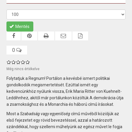
Mentés
0
Még nincs értékelve
Folytatjuk a Regnum! Portálon a kevésbé ismert politikai
gondolkodók megismertetését. Ezúttal ismét egy
kedvencünkhöz nyúlunk vissza, Erik Maria Ritter von Kuehnelt-
Leddihnhez, akitől már portálunkon közöltük A demokrácia útja
a zsarnoksághoz és a Monarchia és háború című írásokat.
Most a
Szabadság vagy egyenlőség
című művéből közöljük az
első fejezetet egy rövid bevezetéssel, azzal a határozott
szándékkal, hogy szellemi műhelyünk az egész művet le fogja