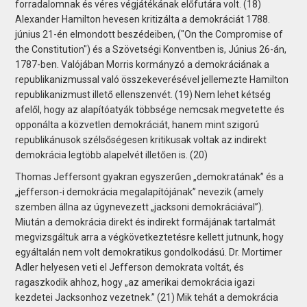
forradalomnak és véres végjátékának előfutára volt. (18)
Alexander Hamilton hevesen kritizálta a demokráciát 1788.
június 21-én elmondott beszédeiben, ("On the Compromise of
the Constitution") és a Szövetségi Konventben is, Június 26-án,
1787-ben. Valójában Morris kormányzó a demokráciának a
republikanizmussal való összekeverésével jellemezte Hamilton
republikanizmust illető ellenszenvét. (19) Nem lehet kétség
afelől, hogy az alapítóatyák többsége nemcsak megvetette és
opponálta a közvetlen demokráciát, hanem mint szigorú
republikánusok szélsőségesen kritikusak voltak az indirekt
demokrácia legtöbb alapelvét illetően is. (20)
Thomas Jeffersont gyakran egyszerűen „demokratának” és a
„jefferson-i demokrácia megalapítójának” nevezik (amely
szemben állna az úgynevezett „jacksoni demokráciával”).
Miután a demokrácia direkt és indirekt formájának tartalmát
megvizsgáltuk arra a végkövetkeztetésre kellett jutnunk, hogy
egyáltalán nem volt demokratikus gondolkodású. Dr. Mortimer
Adler helyesen veti el Jefferson demokrata voltát, és
ragaszkodik ahhoz, hogy „az amerikai demokrácia igazi
kezdetei Jacksonhoz vezetnek.” (21) Mik tehát a demokrácia