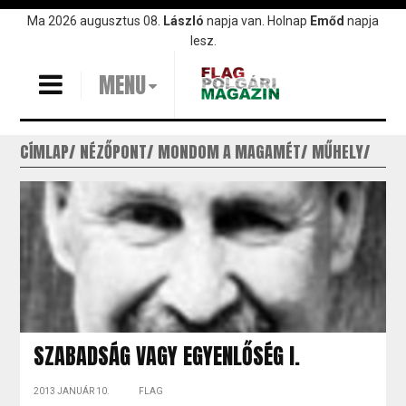
Ugrás
Ma 2026 augusztus 08.
László
napja van. Holnap
Emőd
napja
a
lesz.
tartalomra
MENU
CÍMLAP
NÉZŐPONT
MONDOM A MAGAMÉT
MŰHELY
SZABADSÁG VAGY EGYENLŐSÉG I.
2013 JANUÁR 10.
FLAG