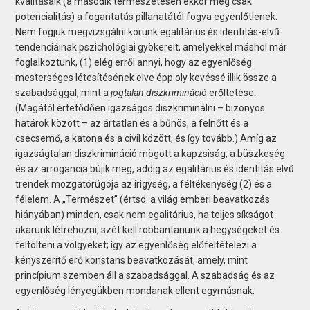
kvalitásaik (a második természetesen ekkor még csak
potencialitás) a fogantatás pillanatától fogva egyenlőtlenek.
Nem fogjuk megvizsgálni korunk egalitárius és identitás-elvű
tendenciáinak pszichológiai gyökereit, amelyekkel máshol már
foglalkoztunk, (1) elég erről annyi, hogy az egyenlőség
mesterséges létesítésének elve épp oly kevéssé illik össze a
szabadsággal, mint a
jogtalan diszkrimináció
erőltetése.
(Magától értetődően igazságos diszkriminálni – bizonyos
határok között – az ártatlan és a bűnös, a felnőtt és a
csecsemő, a katona és a civil között, és így tovább.) Amíg az
igazságtalan diszkrimináció mögött a kapzsiság, a büszkeség
és az arrogancia bújik meg, addig az egalitárius és identitás elvű
trendek mozgatórúgója az irigység, a féltékenység (2) és a
félelem. A „Természet” (értsd: a világ emberi beavatkozás
hiányában) minden, csak nem egalitárius, ha teljes síkságot
akarunk létrehozni, szét kell robbantanunk a hegységeket és
feltölteni a völgyeket; így az egyenlőség előfeltételezi a
kényszerítő erő konstans beavatkozását, amely, mint
princípium szemben áll a szabadsággal. A szabadság és az
egyenlőség lényegükben mondanak ellent egymásnak.