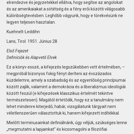
elrendezve és jegyzetekkel ellátva, hogy segítse az angolokat
és az amerikaiakat a sötétség és a fény erői közötti világosabb
különbségtevésben. Leghőbb vágyunk, hogy e törekvésünk ne
legyen teljesen hasztalan.
Kuehnelt-Leddihn
Lans, Tirol. 1951. Június 28.
Első Fejezet
Definíciók és Alapvető Elvek
Ez a könyv esszé, a kifejezés legszűkebben vett értelmében, –
megpróbál bizonyos fokig fényt deríteni az évszázados
küzdelemre, amely a szabadság és az egyenlőség princípiumai
között zajlik, valamint a demokrácia és a liberalizmus ideológiái
között feszül (e kifejezések klasszikus értelmét tekintve
természetesen). Magától értetődik, hogy ez a tanulmány nem
lehet mindenre kiterjedő, habár, vizsgálatunk tárgyait nem
véletlenszerűen választottuk ki, hanem kifejezett indítékkal.
Mielőtt terminusainkat definiálnánk, úgy véljük, szükséges lenne
„megmutatni a lapjainkat” és kicsomagolni a filozófiai