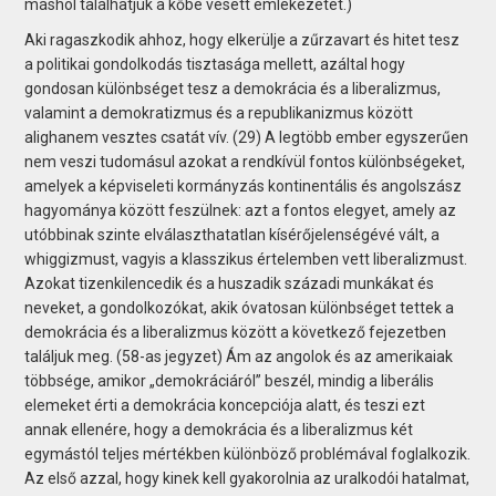
máshol találhatjuk a kőbe vésett emlékezetét.)
Aki ragaszkodik ahhoz, hogy elkerülje a zűrzavart és hitet tesz
a politikai gondolkodás tisztasága mellett, azáltal hogy
gondosan különbséget tesz a demokrácia és a liberalizmus,
valamint a demokratizmus és a republikanizmus között
alighanem vesztes csatát vív. (29) A legtöbb ember egyszerűen
nem veszi tudomásul azokat a rendkívül fontos különbségeket,
amelyek a képviseleti kormányzás kontinentális és angolszász
hagyománya között feszülnek: azt a fontos elegyet, amely az
utóbbinak szinte elválaszthatatlan kísérőjelenségévé vált, a
whiggizmust, vagyis a klasszikus értelemben vett liberalizmust.
Azokat tizenkilencedik és a huszadik századi munkákat és
neveket, a gondolkozókat, akik óvatosan különbséget tettek a
demokrácia és a liberalizmus között a következő fejezetben
találjuk meg. (58-as jegyzet) Ám az angolok és az amerikaiak
többsége, amikor „demokráciáról” beszél, mindig a liberális
elemeket érti a demokrácia koncepciója alatt, és teszi ezt
annak ellenére, hogy a demokrácia és a liberalizmus két
egymástól teljes mértékben különböző problémával foglalkozik.
Az első azzal, hogy kinek kell gyakorolnia az uralkodói hatalmat,