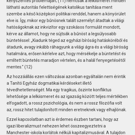
kényszerítés problémáján; (11) nemcsak a lelkiismeret minden
látható autoritás felettiségének katolikus tanítása ment
szembe a késő középkori politikai renddel, hanem a könyörület
elve is. Így, mikor egy bűnösnek talált személyt átadtak a világi
hatóságoknak az inkvizítor egy szokásos formulát mondott,
kérve az államot, hogy ne sújtsák a bűnöst a legsúlyosabb
büntetéssel: „Kiadunk téged az egyházi bíróság hatásköréből és
átadunk, avagy inkább ráhagyunk a világi ágra és a világi bíróság
hatalmára, erősen kérlelve azt, hogy mérsékelje a büntetést és
említett büntetés maradjon vértelen, és a halál fenyegetésétől
mentes.” (12)
Az hozzáállás ezen változásai azonban egyáltalán nem érintik
a Tanító Egyház dogmatikai kérdéseket illető
tévedhetetlenségét. Ma egy tragikus, őszinte konfliktus
lehetősége a lelkiismeret és az igazság között teljes mértékben
elfogadott, a rossz pszichológia, és nem a rossz filozófia volt
az, rossz hitet tulajdonított minden eretneknek vagy elhajlónak.
Ezzel kapcsolatban azt is érdemes észben tartani, hogy az
igazi liberalizmust nehezen lehet összeegyeztetni a
Manchester-iskola korlátok nélküli kapitalizmusával. A tulajdon