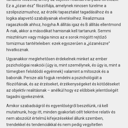
Ez a „józan ész” filozófiája, amelynek nincsen türelme a
szolipszizmushoz, az érzéki tapasztalat tagadásához és a
logika alapvető szabályainak elvetéséhez. Realizmusa
ragaszkodik ahhoz, hogyha A állítás igaz és B állítás ellentmond
A-nak, akkor a másodikat hamisnak kell tartanunk. Semmi
misztérium vagy mágia nincs az e sorok mögött rejtőző
tomizmus tantételeiben: ezek egyszerűen a „józanészre”
hivatkoznak.
Ugyanakkor meglehetősen érdekelnek minket az ember
pszichológiai reakciói (úgy is, mint személynek, és úgy is, mint a
tömegben feloldódó egyénnek) valamint a mítoszok és a
babonák. Persze alá fogjuk rendelni a pszichológiát a
filozófiának, és az érzéseket, érzékenységeket és kötődéseket
az objektív realitásnak – anélkül hogy ez előbbiek jelentőségét
tagadni igyekeznénk.
Amikor szabadságról és egyenlőségről beszélünk, rá kell
mutatnunk, hogy itt, minden gyakorlati célt tekintve relatív és
nem abszolút értelmű kifejezésekkel állunk szemben,
trendekkel és tendenciákkal és nem pedig vegyítetlen