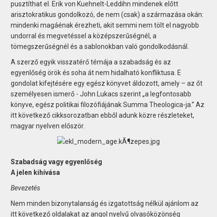
pusztíthat el. Erik von Kuehnelt-Leddihn mindenek előtt
arisztokratikus gondolkozó, de nem (csak) a származása okán:
mindenki magáénak érezheti, akit semmi nem tölt el nagyobb
undorral és megvetéssel a középszerűségnél, a
tömegszerűségnél és a sablonokban való gondolkodásnál.
A szerző egyik visszatérő témája a szabadság és az
egyenlőség örök és soha át nem hidalható konfliktusa. E
gondolat kifejtésére egy egész könyvet áldozott, amely – az őt
személyesen ismerő - John Lukacs szerint „a legfontosabb
könyve, egész politikai filozófiájának Summa Theologica-ja.” Az
itt következő cikksorozatban ebből adunk közre részleteket,
magyar nyelven először.
Szabadság vagy egyenlőség
A jelen kihívása
Bevezetés
Nem minden bizonytalanság és izgatottság nélkül ajánlom az
itt következő oldalakat az angol nyelvű olvasóközönség