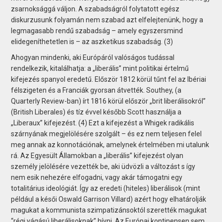
zsarnoksággá váljon. A szabadságról folytatott egész
diskurzusunk folyamán nem szabad azt elfelejtenünk, hogy a
legmagasabb rendű szabadság – amely egyszersmind
elidegeníthetetlen is – az aszketikus szabadság. (3)
Ahogyan mindenki, aki Európáról valóságos tudással
rendelkezik, kitalálhatja: a „liberális” mint politikai értelmű
kifejezés spanyol eredetű. Először 1812 körül tűnt fel az Ibériai
félszigeten és a Franciák gyorsan átvették. Southey, (a
Quarterly Review-ban) írt 1816 körül először „brit liberálisokról”
(British Liberales) és tíz évvel később Scott használja a
„Liberaux” kifejezést. (4) Ezt a kifejezést a Whigek radikális
szárnyának megjelölésére szolgált – és ez nem teljesen felel
meg annak az konnotációnak, amelynek értelmében mi utalunk
rá. Az Egyesült Államokban a „liberális” kifejezést olyan
személy jelölésére vezették be, aki üdvözli a változást s így
nem esik nehezére elfogadni, vagy akár támogatni egy
totalitárius ideológiát. Így az eredeti (hiteles) liberálisok (mint
például a késői Oswald Garrison Villard) azért hogy elhatárolják
magukat a kommunista szimpatizánsoktól szerették magukat
“régi vágású liberálisoknak” hívni. Az Európai kontinensen sem