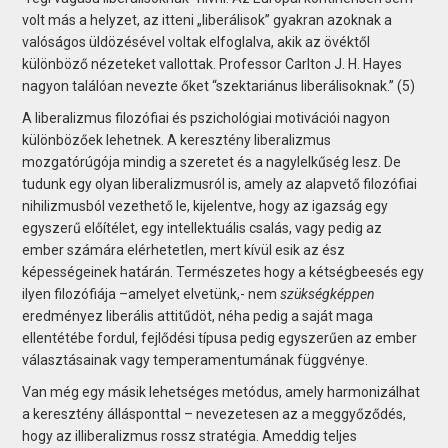
volt más a helyzet, az itteni „liberálisok” gyakran azoknak a
valóságos üldözésével voltak elfoglalva, akik az övéktől
különböző nézeteket vallottak. Professor Carlton J. H. Hayes
nagyon találóan nevezte őket “szektariánus liberálisoknak.” (5)
A liberalizmus filozófiai és pszichológiai motivációi nagyon
különbözőek lehetnek. A keresztény liberalizmus
mozgatórúgója mindig a szeretet és a nagylelkűség lesz. De
tudunk egy olyan liberalizmusról is, amely az alapvető filozófiai
nihilizmusból vezethető le, kijelentve, hogy az igazság egy
egyszerű előítélet, egy intellektuális csalás, vagy pedig az
ember számára elérhetetlen, mert kívül esik az ész
képességeinek határán. Természetes hogy a kétségbeesés egy
ilyen filozófiája –amelyet elvetünk,- nem
szükségképpen
eredményez liberális attitűdöt, néha pedig a saját maga
ellentétébe fordul, fejlődési típusa pedig egyszerűen az ember
választásainak vagy temperamentumának függvénye.
Van még egy másik lehetséges metódus, amely harmonizálhat
a keresztény állásponttal – nevezetesen az a meggyőződés,
hogy az illiberalizmus rossz stratégia. Ameddig teljes