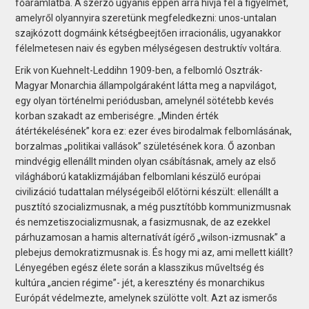
főáramlatba. A szerző ugyanis éppen arra hívja fel a figyelmet,
amelyről olyannyira szeretünk megfeledkezni: unos-untalan
szajkózott dogmáink kétségbeejtően irracionális, ugyanakkor
félelmetesen naiv és egyben mélységesen destruktív voltára.
Erik von Kuehnelt-Leddihn 1909-ben, a felbomló Osztrák-
Magyar Monarchia állampolgáraként látta meg a napvilágot,
egy olyan történelmi periódusban, amelynél sötétebb kevés
korban szakadt az emberiségre. „Minden érték
átértékelésének” kora ez: ezer éves birodalmak felbomlásának,
borzalmas „politikai vallások” születésének kora. Ő azonban
mindvégig ellenállt minden olyan csábításnak, amely az első
világháború kataklizmájában felbomlani készülő európai
civilizáció tudattalan mélységeiből előtörni készült: ellenállt a
pusztító szocializmusnak, a még pusztítóbb kommunizmusnak
és nemzetiszocializmusnak, a fasizmusnak, de az ezekkel
párhuzamosan a hamis alternatívát ígérő „wilson-izmusnak” a
plebejus demokratizmusnak is. És hogy mi az, ami mellett kiállt?
Lényegében egész élete során a klasszikus műveltség és
kultúra „ancien régime”- jét, a keresztény és monarchikus
Európát védelmezte, amelynek szülötte volt. Azt az ismerős