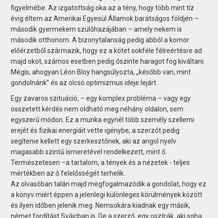
figyelmébe. Az izgatottság oka az a tény, hogy több mint tíz
évig éltem az Amerikai Egyesül Államok barátságos földjén –
második gyermekem szülőhazájában – amely nekem is
második otthonom. A bizonytalanság pedig abból a komor
előérzetből származik, hogy ez a kötet sokféle félreértésre ad
majd okot, számos esetben pedig őszinte haragot fog kiváltani.
Mégis, ahogyan Léon Bloy hangsúlyozta, „később van, mint
gondolnánk” és az olcsó optimizmus ideje lejárt.
Egy zavaros szituáció, – egy komplex probléma – vagy egy
összetett kérdés nem oldható meg néhány oldalon, sem
egyszerű módon. Ez a munka egynél több személy szellemi
erejét és fizikai energiáit vette igénybe, a szerzőt pedig
segítenie kellett egy szerkesztőnek, aki az angol nyelv
magasabb szintű ismeretével rendelkezett, mint ő.
Természetesen –a tartalom, a tények és a nézetek - teljes
mértékben az ő felelősségét terhelik.
Az olvasóban talán majd megfogalmazódik a gondolat, hogy ez
a könyv miért éppen a jelenlegi különleges körülmények között
és ilyen időben jelenik meg. Nemsokára kiadnak egy másik,
német fordítást Svájcban is. De a szerző, egy osztrák, aki soha