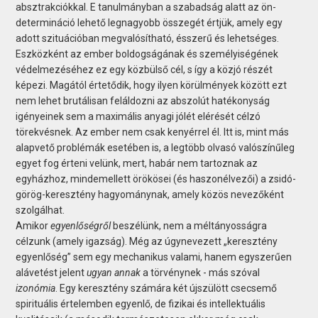
absztrakciókkal. E tanulmányban a szabadság alatt az ön-
determináció lehető legnagyobb összegét értjük, amely egy
adott szituációban megvalósítható, ésszerű és lehetséges.
Eszközként az ember boldogságának és személyiségének
védelmezéséhez ez egy közbülső cél, s így a közjó részét
képezi. Magától értetődik, hogy ilyen körülmények között ezt
nem lehet brutálisan feláldozni az abszolút hatékonyság
igényeinek sem a maximális anyagi jólét elérését célzó
törekvésnek. Az ember nem csak kenyérrel él. Itt is, mint más
alapvető problémák esetében is, a legtöbb olvasó valószínűleg
egyet fog érteni velünk, mert, habár nem tartoznak az
egyházhoz, mindemellett örökösei (és haszonélvezői) a zsidó-
görög-keresztény hagyománynak, amely közös nevezőként
szolgálhat.
Amikor
egyenlőségről
beszélünk, nem a méltányosságra
célzunk (amely igazság). Még az úgynevezett „keresztény
egyenlőség” sem egy mechanikus valami, hanem egyszerűen
alávetést jelent
ugyan annak
a törvénynek - más szóval
izonómia
. Egy keresztény számára két újszülött csecsemő
spirituális értelemben egyenlő, de fizikai és intellektuális