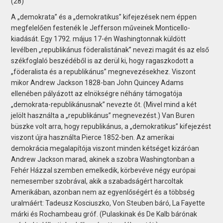
(28)
A „demokrata” és a „demokratikus” kifejezések nem éppen
megfelelően festenék le Jefferson műveinek Monticello-
kiadását. Egy 1792. május 17-én Washingtonnak küldött
levélben „republikánus föderalistának” nevezi magát és az első
székfoglaló beszédéből is az derül ki, hogy ragaszkodott a
„föderalista és a republikánus” megnevezésekhez. Viszont
mikor Andrew Jackson 1828-ban John Quincey Adams
ellenében pályázott az elnökségre néhány támogatója
„demokrata-republikánusnak” nevezte őt. (Mivel mind a két
jelölt használta a „republikánus” megnevezést.) Van Buren
büszke volt arra, hogy republikánus, a „demokratikus” kifejezést
viszont újra használta Pierce 1852-ben. Az amerikai
demokrácia megalapítója viszont minden kétséget kizáróan
Andrew Jackson marad, akinek a szobra Washingtonban a
Fehér Házzal szemben emelkedik, körbevéve négy európai
nemesember szobrával, akik a szabadságért harcoltak
Amerikában, azonban nem az egyenlőségért és a többség
uralmáért: Tadeusz Kosciuszko, Von Steuben báró, La Fayette
márki és Rochambeau gróf. (Pulaskinak és De Kalb bárónak