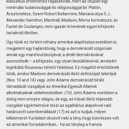
klasszikus értelméhez ragaszkodik, mert az csupán egy
minimális tudatossággal és világossággal bír. Platón,
Arisztotelész, Szent Robert Bellarmine, Mariana atya S.J.,
Alexander Hamilton, Marshall, Madison, Morris kormányzó, és
Fustel de Coulanges, nem igazán értenének egyet kifejezés
tartalmát illetően.
Úgy tűnik ez történt néhány amerikai alapítóatya esetében is,
megjelent egy hajlandóság, hogy a demokráciát szigorúan
annak egy manifesztációjával, a
direkt
demokráciával
azonosítsák – a kifejezés, egy olyan leszűkítésével, amelyért
leginkább Rousseau tehető felelőssé. Ez magától értetődőnek
tűnik, amikor Madison demokráciát illető definícióját tekintjük
(Nos. 10 and 14) vagy John Adams demokráciát bíráló
támadását vizsgáljuk az
Amerikai Egyesült Államok
alkotmányának védelmezésében
. (16) John Adams esetében a
dolog nem ennyire világos, de egy, az írásait illető teljesebb
vizsgálat egyértelművé teszi az egalitárius alapelvvel való
határozott szembenállását (17) és azt is tudjuk, milyen
lelkiismeret-furdalást okozott neki a tény, hogy bűnrészes volt
az amerikai forradalomban, - ha az tényleg a francia