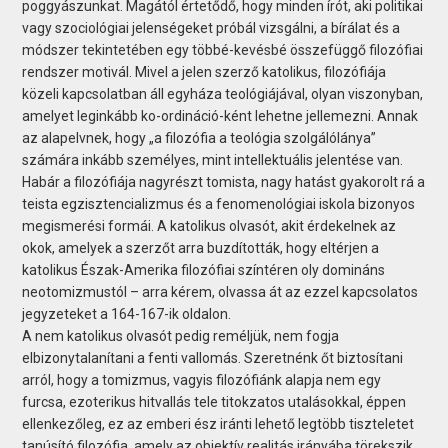
poggyászunkat. Magától értetődő, hogy minden írót, aki politikai
vagy szociológiai jelenségeket próbál vizsgálni, a bírálat és a
módszer tekintetében egy többé-kevésbé összefüggő filozófiai
rendszer motivál. Mivel a jelen szerző katolikus, filozófiája
közeli kapcsolatban áll egyháza teológiájával, olyan viszonyban,
amelyet leginkább ko-ordináció-ként lehetne jellemezni. Annak
az alapelvnek, hogy „a filozófia a teológia szolgálólánya”
számára inkább személyes, mint intellektuális jelentése van.
Habár a filozófiája nagyrészt tomista, nagy hatást gyakorolt rá a
teista egzisztencializmus és a fenomenológiai iskola bizonyos
megismerési formái. A katolikus olvasót, akit érdekelnek az
okok, amelyek a szerzőt arra buzdították, hogy eltérjen a
katolikus Észak-Amerika filozófiai színtéren oly domináns
neotomizmustól – arra kérem, olvassa át az ezzel kapcsolatos
jegyzeteket a 164-167-ik oldalon.
A nem katolikus olvasót pedig reméljük, nem fogja
elbizonytalanítani a fenti vallomás. Szeretnénk őt biztosítani
arról, hogy a tomizmus, vagyis filozófiánk alapja nem egy
furcsa, ezoterikus hitvallás tele titokzatos utalásokkal, éppen
ellenkezőleg, ez az emberi ész iránti lehető legtöbb tiszteletet
tanúsító filozófia, amely az objektív realitás irányába törekszik.