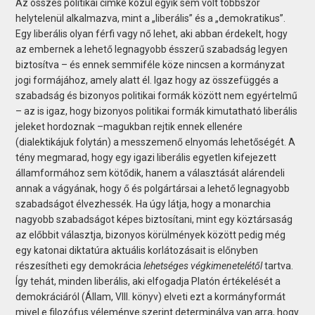
Az összes politikai címke közül egyik sem volt többször
helytelenül alkalmazva, mint a „liberális” és a „demokratikus”.
Egy liberális olyan férfi vagy nő lehet, aki abban érdekelt, hogy
az embernek a lehető legnagyobb ésszerű szabadság legyen
biztosítva – és ennek semmiféle köze nincsen a kormányzat
jogi formájához, amely alatt él. Igaz hogy az összefüggés a
szabadság és bizonyos politikai formák között nem egyértelmű
– az is igaz, hogy bizonyos politikai formák kimutatható liberális
jeleket hordoznak –magukban rejtik ennek ellenére
(dialektikájuk folytán) a messzemenő elnyomás lehetőségét. A
tény megmarad, hogy egy igazi liberális egyetlen kifejezett
államformához sem kötődik, hanem a választását alárendeli
annak a vágyának, hogy ő és polgártársai a lehető legnagyobb
szabadságot élvezhessék. Ha úgy látja, hogy a monarchia
nagyobb szabadságot képes biztosítani, mint egy köztársaság
az előbbit választja, bizonyos körülmények között pedig még
egy katonai diktatúra aktuális korlátozásait is előnyben
részesítheti egy demokrácia
lehetséges végkimenetelétől
tartva.
Így tehát, minden liberális, aki elfogadja Platón értékelését a
demokráciáról (Állam, VIII. könyv) elveti ezt a kormányformát
mivel e filozófus véleménye szerint determinálva van arra, hogy