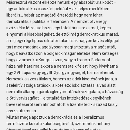
Másrészről viszont elképzelhetünk egy abszolút uralkodót –
egy autokratikus császárt például – aki teljes mértékben
liberális… habár az magától értetődő hogy nem lehet
demokratikus politikai értelemben. A nemzet ötvenegy
százaléka létre tud hozni egy totalitárius rezsimet, képes
elnyomni a kisebbségeket, de ettől még demokratikus marad,
amíg egy régi típusú diktátor talán csak nagyon kevés előjogot
tart meg magának aggályosan megtartóztatva magát attól,
hogy beavatkozzon a polgárok magánéletébe. Nem kétséges,
hogy az amerikai Kongresszus, vagy a francia Parlament
házainak hatalma akkora a nemzeteik felett, hogy kivívhatná
egy XVI. Lajos vagy egy III. György irigységét, ha ma élnének.
Nemcsak a szesztilalom, hanem az adók kivetésének joga, a
szelektív szolgáltatások, a kötelező iskoláztatás, a vád alatt
nem álló állampolgárok ujjlenyomatának vizsgálata, a házasság
előtti vérvizsgálat – e totalitárius intézkedések egyikének
bevezetéséről sem álmodhatott a tizenhetedik század királyi
abszolutizmusa.
Miután megalapoztuk a demokrácia és a liberalizmus
természete közötti különbségtevést, szeretnénk néhány
útmutatással szolgálni bemutatva e könyv vázlatos