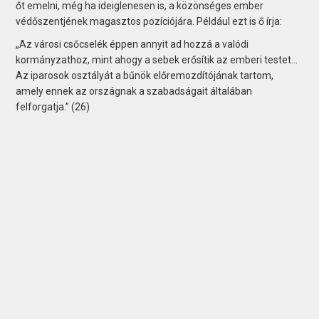
őt emelni, még ha ideiglenesen is, a közönséges ember
védőszentjének magasztos pozíciójára. Például ezt is ő írja:
„Az városi csőcselék éppen annyit ad hozzá a valódi
kormányzathoz, mint ahogy a sebek erősítik az emberi testet…
Az iparosok osztályát a bűnök előremozdítójának tartom,
amely ennek az országnak a szabadságait általában
felforgatja.” (26)