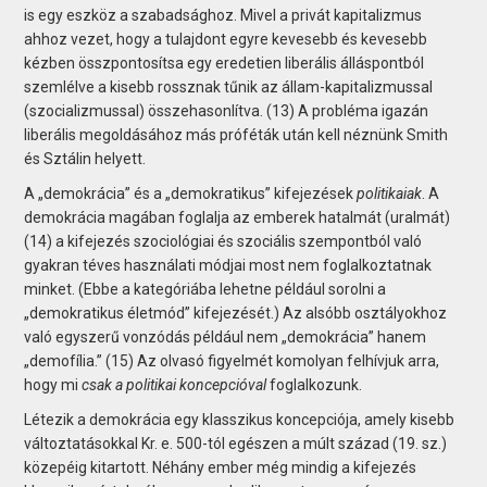
is egy eszköz a szabadsághoz. Mivel a privát kapitalizmus
ahhoz vezet, hogy a tulajdont egyre kevesebb és kevesebb
kézben összpontosítsa egy eredetien liberális álláspontból
szemlélve a kisebb rossznak tűnik az állam-kapitalizmussal
(szocializmussal) összehasonlítva. (13) A probléma igazán
liberális megoldásához más próféták után kell néznünk Smith
és Sztálin helyett.
A „demokrácia” és a „demokratikus” kifejezések
politikaiak
. A
demokrácia magában foglalja az emberek hatalmát (uralmát)
(14) a kifejezés szociológiai és szociális szempontból való
gyakran téves használati módjai most nem foglalkoztatnak
minket. (Ebbe a kategóriába lehetne például sorolni a
„demokratikus életmód” kifejezését.) Az alsóbb osztályokhoz
való egyszerű vonzódás például nem „demokrácia” hanem
„demofília.” (15) Az olvasó figyelmét komolyan felhívjuk arra,
hogy mi
csak a politikai koncepcióval
foglalkozunk.
Létezik a demokrácia egy klasszikus koncepciója, amely kisebb
változtatásokkal Kr. e. 500-tól egészen a múlt század (19. sz.)
közepéig kitartott. Néhány ember még mindig a kifejezés