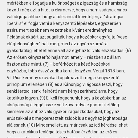
mértékben elfogadja a különbséget az igazság és a hamisság
között még azt a hitet is elismerve, hogy a hamisságnak nincs
valódi joga ahhoz, hogy a toleranciát követeljen, a “stratégiai
liberális” el fogja vetni a kényszerítő lépéseket, egyszerűen
azért, mert ezek nem vezetnek a kívánt eredményhez.
Példának okáért azt sugallták, hogy a középkor egyfajta “vese-
elégtelenségben” halt meg, mert az egyén számára
gyakorlatilag lehetetlenné vált az egyháztól való elszakadás. (6)
Az erősen kényszerítő hajlamot, amely – részben az állam
ösztönzése miatt, (7) – beférkőzött a késő középkori
egyházba, több évszázadba került legyőzni. Végül 1818-ban,
VII. Pius kemény szavakat fogalmazott meg a kényszerítő
princípium ellenében (8) és a Kánonjog világossá teszi, hogy
senki (értsd: senki felnőtt) nem kényszeríthető arra, hogy
katolikus legyen. (9) El kell fogadnunk, hogy a középkorban az
alsópapság eléggé össze volt zavarodva e pontot illetőleg:
kiemelve az ahhoz való gyakori ragaszkodásukat, hogy az
erőszakkal az megkeresztelt zsidók is az egyház joghatósága
alá esnek. (10) Mindemellett, az már csak az idő kérdése lehet,
hogy a katolikus teológia teljes hatása érződjön az erő és