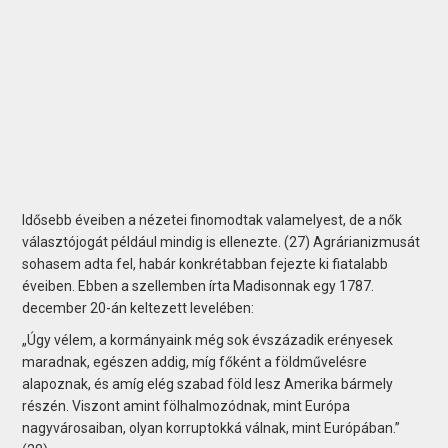
Idősebb éveiben a nézetei finomodtak valamelyest, de a nők
választójogát például mindig is ellenezte. (27) Agrárianizmusát
sohasem adta fel, habár konkrétabban fejezte ki fiatalabb
éveiben. Ebben a szellemben írta Madisonnak egy 1787.
december 20-án keltezett levelében:
„Úgy vélem, a kormányaink még sok évszázadik erényesek
maradnak, egészen addig, míg főként a földművelésre
alapoznak, és amíg elég szabad föld lesz Amerika bármely
részén. Viszont amint fölhalmozódnak, mint Európa
nagyvárosaiban, olyan korruptokká válnak, mint Európában.”