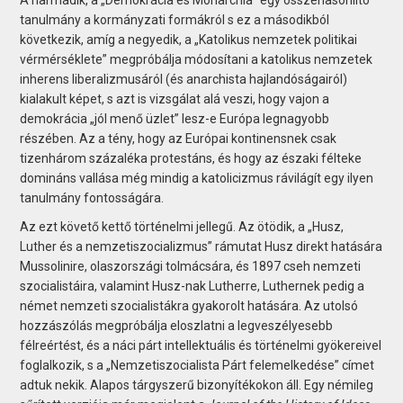
tanulmány a kormányzati formákról s ez a másodikból
következik, amíg a negyedik, a „Katolikus nemzetek politikai
vérmérséklete” megpróbálja módosítani a katolikus nemzetek
inherens liberalizmusáról (és anarchista hajlandóságairól)
kialakult képet, s azt is vizsgálat alá veszi, hogy vajon a
demokrácia „jól menő üzlet” lesz-e Európa legnagyobb
részében. Az a tény, hogy az Európai kontinensnek csak
tizenhárom százaléka protestáns, és hogy az északi félteke
domináns vallása még mindig a katolicizmus rávilágít egy ilyen
tanulmány fontosságára.
Az ezt követő kettő történelmi jellegű. Az ötödik, a „Husz,
Luther és a nemzetiszocializmus” rámutat Husz direkt hatására
Mussolinire, olaszországi tolmácsára, és 1897 cseh nemzeti
szocialistáira, valamint Husz-nak Lutherre, Luthernek pedig a
német nemzeti szocialistákra gyakorolt hatására. Az utolsó
hozzászólás megpróbálja eloszlatni a legveszélyesebb
félreértést, és a náci párt intellektuális és történelmi gyökereivel
foglalkozik, s a „Nemzetiszocialista Párt felemelkedése” címet
adtuk nekik. Alapos tárgyszerű bizonyítékokon áll. Egy némileg