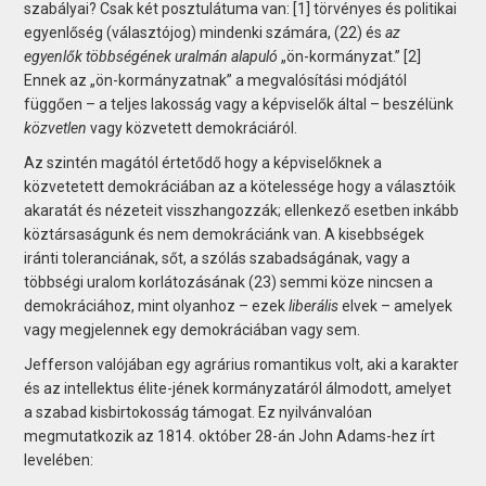
szabályai? Csak két posztulátuma van: [1] törvényes és politikai
egyenlőség (választójog) mindenki számára, (22) és
az
egyenlők többségének uralmán alapuló
„ön-kormányzat.” [2]
Ennek az „ön-kormányzatnak” a megvalósítási módjától
függően – a teljes lakosság vagy a képviselők által – beszélünk
közvetlen
vagy közvetett demokráciáról.
Az szintén magától értetődő hogy a képviselőknek a
közvetetett demokráciában az a kötelessége hogy a választóik
akaratát és nézeteit visszhangozzák; ellenkező esetben inkább
köztársaságunk és nem demokráciánk van. A kisebbségek
iránti toleranciának, sőt, a szólás szabadságának, vagy a
többségi uralom korlátozásának (23) semmi köze nincsen a
demokráciához, mint olyanhoz – ezek
liberális
elvek – amelyek
vagy megjelennek egy demokráciában vagy sem.
Jefferson valójában egy agrárius romantikus volt, aki a karakter
és az intellektus élite-jének kormányzatáról álmodott, amelyet
a szabad kisbirtokosság támogat. Ez nyilvánvalóan
megmutatkozik az 1814. október 28-án John Adams-hez írt
levelében: