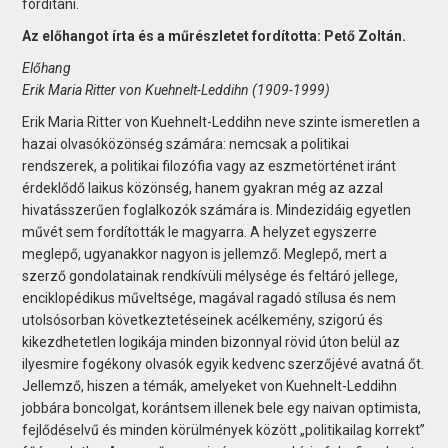
fordítani.
Az előhangot írta és a műrészletet fordította: Pető Zoltán.
Előhang
Erik Maria Ritter von Kuehnelt-Leddihn (1909-1999)
Erik Maria Ritter von Kuehnelt-Leddihn neve szinte ismeretlen a
hazai olvasóközönség számára: nemcsak a politikai
rendszerek, a politikai filozófia vagy az eszmetörténet iránt
érdeklődő laikus közönség, hanem gyakran még az azzal
hivatásszerűen foglalkozók számára is. Mindezidáig egyetlen
művét sem fordították le magyarra. A helyzet egyszerre
meglepő, ugyanakkor nagyon is jellemző. Meglepő, mert a
szerző gondolatainak rendkívüli mélysége és feltáró jellege,
enciklopédikus műveltsége, magával ragadó stílusa és nem
utolsósorban következtetéseinek acélkemény, szigorú és
kikezdhetetlen logikája minden bizonnyal rövid úton belül az
ilyesmire fogékony olvasók egyik kedvenc szerzőjévé avatná őt.
Jellemző, hiszen a témák, amelyeket von Kuehnelt-Leddihn
jobbára boncolgat, korántsem illenek bele egy naivan optimista,
fejlődéselvű és minden körülmények között „politikailag korrekt”