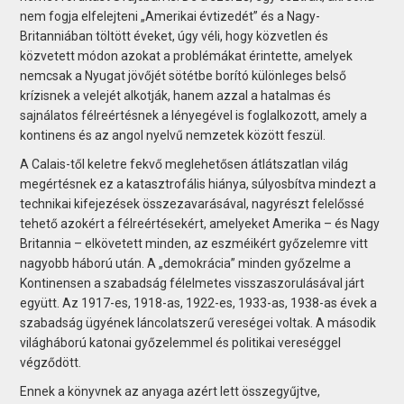
nem fogja elfelejteni „Amerikai évtizedét” és a Nagy-
Britanniában töltött éveket, úgy véli, hogy közvetlen és
közvetett módon azokat a problémákat érintette, amelyek
nemcsak a Nyugat jövőjét sötétbe borító különleges belső
krízisnek a velejét alkotják, hanem azzal a hatalmas és
sajnálatos félreértésnek a lényegével is foglalkozott, amely a
kontinens és az angol nyelvű nemzetek között feszül.
A Calais-től keletre fekvő meglehetősen átlátszatlan világ
megértésnek ez a katasztrofális hiánya, súlyosbítva mindezt a
technikai kifejezések összezavarásával, nagyrészt felelőssé
tehető azokért a félreértésekért, amelyeket Amerika – és Nagy
Britannia – elkövetett minden, az eszméikért győzelemre vitt
nagyobb háború után. A „demokrácia” minden győzelme a
Kontinensen a szabadság félelmetes visszaszorulásával járt
együtt. Az 1917-es, 1918-as, 1922-es, 1933-as, 1938-as évek a
szabadság ügyének láncolatszerű vereségei voltak. A második
világháború katonai győzelemmel és politikai vereséggel
végződött.
Ennek a könyvnek az anyaga azért lett összegyűjtve,