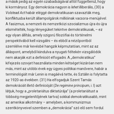
a másik pedig az egyén szabadságával attól függetlenül, hogy
ki kormányoz. Egy demokrácia nagyon is
lehet
illiberális, (30) a
Volstead Act
habár eléggé demokratikusan szavazták meg,
konfliktusba került állampolgárok millióinak vacsora-menüjével.
A fasizmus, a nemzeti és nemzetközi szocializmus újra és újra
elismételték, hogy lényegüket tekintve demokratikusak, – ez
egy olyan állítás, amely szigorú filozófiai és történelmi
perspektívából kell vizsgálni – és ebből a nézőpontból
szemlélve már kevésbé hangzik képmutatóan, mint az az
álláspont, amelyből kiindulva a nyugati féltekén vizsgálódók
nem akarják ezt a definíciót elfogadni. A „demokratikus”
kifejezés szovjet használata minden kétséget kizáróan nem
más, mint az utóbbi évek egy ügyes politikai manővere, habár a
terminológiát már Lenin is magáévá tette, és Sztálin is folytatta
az 1920-as években. (31) Ha elfogadjuk Szent Tamás
demokráciát illető definícióját (
De regimine principum
, i. I) azt
látjuk, hogy a „proletariátus diktatúrája” (a proletariátust a
többség megjelenítőjének tartva) sokkal
demokratikusabb
, mint
az amerikai alkotmány – amelyben, a kommunizmus
szentkönyveivel szemben a „demokrácia” szó elő sem fordul.