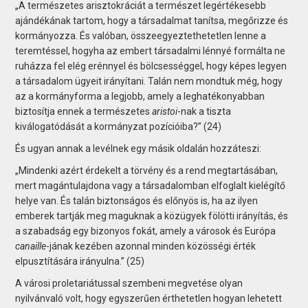
„A természetes arisztokráciát a természet legértékesebb
ajándékának tartom, hogy a társadalmat tanítsa, megőrizze és
kormányozza. És valóban, összeegyeztethetetlen lenne a
teremtéssel, hogyha az embert társadalmi lénnyé formálta ne
ruházza fel elég erénnyel és bölcsességgel, hogy képes legyen
a társadalom ügyeit irányítani. Talán nem mondtuk még, hogy
az a kormányforma a legjobb, amely a leghatékonyabban
biztosítja ennek a természetes
aristoi
-nak a tiszta
kiválogatódását a kormányzat pozícióiba?” (24)
És ugyan annak a levélnek egy másik oldalán hozzáteszi:
„Mindenki azért érdekelt a törvény és a rend megtartásában,
mert magántulajdona vagy a társadalomban elfoglalt kielégítő
helye van. És talán biztonságos és előnyös is, ha az ilyen
emberek tartják meg maguknak a közügyek fölötti irányítás, és
a szabadság egy bizonyos fokát, amely a városok és Európa
canaille
-jának kezében azonnal minden közösségi érték
elpusztítására irányulna.” (25)
A városi proletariátussal szembeni megvetése olyan
nyilvánvaló volt, hogy egyszerűen érthetetlen hogyan lehetett