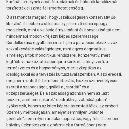
Európát, amelynek arcát forradalmak és háborúk kataklizmái
torzították el szinte felismerhetetlenségig.
Ő azt mondta magáról, hogy „szélsőségesen konzervatív ős-
liberális”, és ebben a stílusára oly jellemző irónia éppúgy
megjelenik, mint a valóság árnyaltságát és bonyolultságát nem
mindennapi módon kifejezni képes szellemessége.
Gondolkozása egyáltalán nincs híján a paradoxonoknak: azaz
sokkal kevésbé valóságidegen, mint egyes dogmatikus
elméletgyártók monolitikus rendszerei. Konzervatív, mert
legfőbb vonatkoztatási pontjai: a konkrét, a tényszerű, a
természetes és a hagyományos, mert szkeptikus az
ideológiákkal és a tervezés kultuszával szemben. A szó eredeti,
meg nem rontott értelmében liberális, hiszen szenvedélyesen
szereti a szabadságot, gyűlöli a „csordát” és a
középszerűséget. Ez a szabadság azonban nem az „azt
teszem, amit tenni akarok” destruktív „szabadságában”
gyökerezik, hanem az Isten képére teremtett lélek, az emberi
Személy méltóságában, amelyet semmilyen „volonté
générale”, semmilyen arctalan apparátus, vagy földi és emberi
bálvány (jelentkezzen az bárminek a formájában) nem