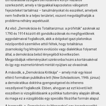
szerkezetét, amely e tárgyakkal kapcsolatos válogatott
fejezeteket tartalmaz – tanulmányokat és esszéket, amelyek
nem fedhetik le a teljes területet, viszont megvilágíthatják a
probléma néhány aspektusát.
Az első: „Demokrácia és Totalitarizmus: a próféták” azoknak az
1790 és 1914 között élt gondolkozóknak és megfigyelőknek
aggodalmaival foglalkozik, akik a dolgokat igazi platonikus
nézőpontból szemlélve attól féltek, hogy totalitárius
zsarnokság fog létrejönni evolúciós vagy dialektikus folyamat
által, a demokrácia belső lényegéből következően.
Megpróbáljuk véleményüket szinkronba hozni a kortársakéval
és így egy eszmetörténeti mintát nyújtani az olvasónak.
A második, a „Demokrácia Kritikája” – amely már egy kissé
eltérő formában publikálva lett (
New Scholasticism
, 1946. június)
a demokratikus doktrína gyengeségeivel és inherens
veszélyeivel foglalkozik. Ebben, ahogyan az ezt követő két
esszében is vizsgálódásaink a politikai tudomány alapján állnak,
és maga ez a vizsgálódás egy speciális filozófiai formán alapul.
A harmadik, a „Demokrácia és Monarchia” egy összehasonlító