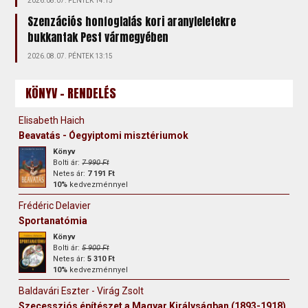
2026.08.07. PÉNTEK 14:15
Szenzációs honfoglalás kori aranyleletekre
bukkantak Pest vármegyében
2026.08.07. PÉNTEK 13:15
KÖNYV - RENDELÉS
Elisabeth Haich
Beavatás - Óegyiptomi misztériumok
Könyv
Bolti ár:
7 990 Ft
Netes ár:
7 191 Ft
10%
kedvezménnyel
Frédéric Delavier
Sportanatómia
Könyv
Bolti ár:
5 900 Ft
Netes ár:
5 310 Ft
10%
kedvezménnyel
Baldavári Eszter - Virág Zsolt
Szecessziós építészet a Magyar Királyságban (1893-1918)