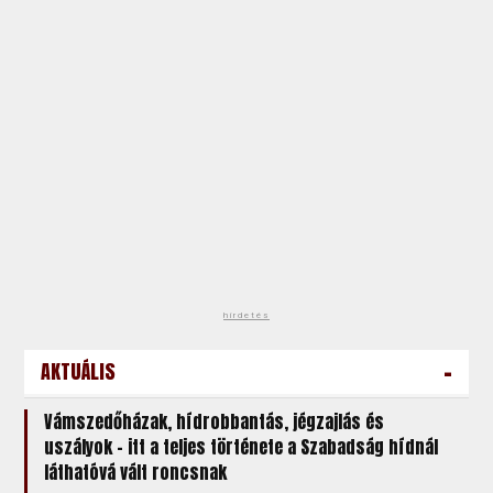
hirdetés
-
AKTUÁLIS
Vámszedőházak, hídrobbantás, jégzajlás és
uszályok – itt a teljes története a Szabadság hídnál
láthatóvá vált roncsnak