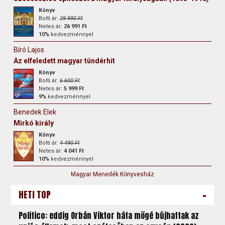
Könyv
Bolti ár:
29 990 Ft
Netes ár:
26 991 Ft
10%
kedvezménnyel
Bíró Lajos
Az elfeledett magyar tündérhit
Könyv
Bolti ár:
6 600 Ft
Netes ár:
5 999 Ft
9%
kedvezménnyel
Benedek Elek
Mirkó király
Könyv
Bolti ár:
4 490 Ft
Netes ár:
4 041 Ft
10%
kedvezménnyel
Magyar Menedék Könyvesház
-
HETI TOP
Politico: eddig Orbán Viktor háta mögé bújhattak az