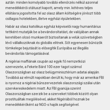
aztán minden komolyabb további ellenőrzés nélkül azonnal
menedékkérői státuszt kapott, amely min. kétéves teljes
ellátásra jogosította fel az olasz állam költségére jórészt több
csillagos hotelekben, illetve egyházi épületekben.
Habár az olasz katolikus egyház képviselői nagy humanitárius
tettként mutatják be a bevándoroltatást, de valójában annak
keretében olcsó munkaerőt biztosítanak a velük szövetségben
lévő vállalkozóknak és globális elitnek. Sőt egyenesen bűnözők
tömkelege bejutását is elősegítik Európába az illegális
bevándorlás támogatásával.
A nigériai maffiának csupán az egyik fő nemzetközi
szervezete, a Fekete Bárd 100 ezer tagot számol
Olaszországban az olasz belügyminisztérium adatai alapján.
Továbbá az elmúlt napokban derült ki, hogy már az amerikai FBI
is nyomoz a nigériai bűnszervezetek olaszországi szálai után
szervkereskedelem miatt. Az FBI gyanúja szerint
Olaszországban szerzik be a szerveket többek között olyan
prostituáltak megölésével, akiket Nigériából hoznak be
menedékkérőként az NGO-s hajók segítségével.