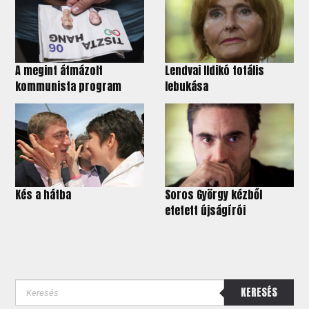
A megint átmázolt
Lendvai Ildikó totális
kommunista program
lebukása
Kés a hátba
Soros György kézből
etetett újságírói
KERESÉS