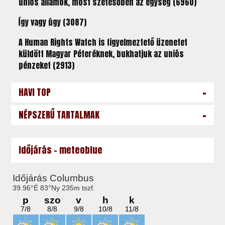
uniós államok, most szétesőben az egység (6960)
Így vagy úgy (3087)
A Human Rights Watch is figyelmeztető üzenetet
küldött Magyar Péteréknek, bukhatjuk az uniós
pénzeket (2913)
-
HAVI TOP
-
NÉPSZERŰ TARTALMAK
Időjárás - meteoblue