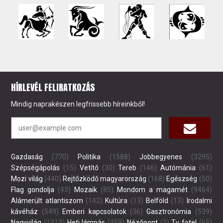
HÍRLEVÉL FELIRATKOZÁS
Mindig naprakészen legfrissebb híreinkből!
Gazdaság
(770)
Politika
(1588)
Jobbegyenes
(3295)
Szépségápolás
(15)
Vetítő
(30)
Tereb
(146)
Autómánia
(61)
Mozi világ
(440)
Rejtőzködő magyarország
(168)
Egészség
(50)
Flag gondolja
(43)
Mozaik
(85)
Mondom a magamét
(9464)
Alámerült atlantiszom
(142)
Kultúra
(13)
Belföld
(13)
Irodalmi
kávéház
(549)
Emberi kapcsolatok
(36)
Gasztronómia
(539)
Nagyvilág
(1313)
Heti lámpás
(459)
Nézőpont
(2)
Tv fotel
(65)