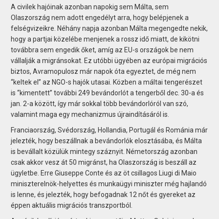
A civilek hajóinak azonban napokig sem Málta, sem
Olaszország nem adott engedélyt arra, hogy belépjenek a
felségvizeikre. Néhány napja azonban Málta megengedte nekik,
hogy a partjai közelébe menjenek a rossz idő miatt, de kikötni
továbbra sem engedik őket, amíg az EU-s országok be nem
vállalják a migránsokat. Ez utóbbi ügyében az európai migrációs
biztos, Avramopulosz már napok óta egyeztet, de még nem
“keltek el” az NGO-s hajók utasai. Közben a máltai tengerészet
is “kimentett” további 249 bevándorlót a tengerből dec. 30-a és
jan. 2-a között, így már sokkal több bevándorlóról van szó,
valamint maga egy mechanizmus újraindításáról is.
Franciaország, Svédország, Hollandia, Portugál és Románia már
jelezték, hogy beszállnak a bevándorlók elosztásába, és Málta
is bevállalt közülük mintegy száznyit. Németország azonban
csak akkor vesz át 50 migránst, ha Olaszország is beszáll az
ügyletbe. Erre Giuseppe Conte és az öt csillagos Liugi di Maio
miniszterelnök-helyettes és munkaügyi miniszter még hajlandó
is lenne, és jelezték, hogy befogadnak 12 nőt és gyereket az
éppen aktuális migrációs transzportból.