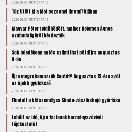
2026.08.07. PÉNTEK 17:15
Tűz ütött ki a Mol pozsonyi finomítójában
2026.08.07. PÉNTEK 17:15
Magyar Péter feldühödött, amikor Kelemen Ágnes
szabadságáról kérdezték
2026.08.07. PÉNTEK 17:15
Sok feledékeny autós számíthat pótdíjra augusztus
8-án
2026.08.07. PÉNTEK 15:15
Újra megrohamozzák Ceutát? Augusztus 15-ére szól
az újabb gyülekező
2026.08.07. PÉNTEK 15:15
Elindult a hétszemélyes Skoda-zászlóshajó gyártása
2026.08.07. PÉNTEK 15:15
Lehűlt az idő, újra tartanak kormányszóvivői
tájékoztatót