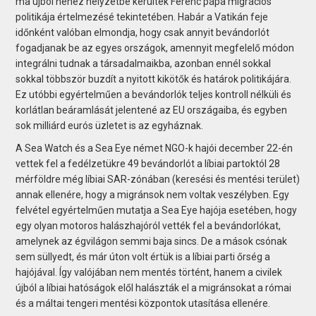
ma újból nehéz helyzetbe kerültek Ferenc pápa migrációs
politikája értelmezésé tekintetében. Habár a Vatikán feje
időnként valóban elmondja, hogy csak annyit bevándorlót
fogadjanak be az egyes országok, amennyit megfelelő módon
integrálni tudnak a társadalmaikba, azonban ennél sokkal
sokkal többször buzdít a nyitott kikötők és határok politikájára.
Ez utóbbi egyértelműen a bevándorlók teljes kontroll nélküli és
korlátlan beáramlását jelentené az EU országaiba, és egyben
sok milliárd eurós üzletet is az egyháznak.
A Sea Watch és a Sea Eye német NGO-k hajói december 22-én
vettek fel a fedélzetükre 49 bevándorlót a líbiai partoktól 28
mérföldre még líbiai SAR-zónában (keresési és mentési terület)
annak ellenére, hogy a migránsok nem voltak veszélyben. Egy
felvétel egyértelműen mutatja a Sea Eye hajója esetében, hogy
egy olyan motoros halászhajóról vették fel a bevándorlókat,
amelynek az égvilágon semmi baja sincs. De a mások csónak
sem süllyedt, és már úton volt értük is a líbiai parti őrség a
hajójával. Így valójában nem mentés történt, hanem a civilek
újból a líbiai hatóságok elől halászták el a migránsokat a római
és a máltai tengeri mentési központok utasítása ellenére.