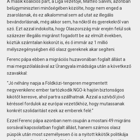
A másik koalíciós párt, a Liga vezetője, Matteo Salvini, azonban
belügyminiszteri minőségében közölte, hogy nem enged a
zsarolásnak, és ez alkalommal sem ad utat az illegális
bevándorlásnak, még akkor sem, ha nőkről és gyerekekről van
szó. Ezt azzal indokolta, hogy Olaszország már erején felül sok
százezer illegális migránst fogadott be az elmúlt években,
köztük számtalan kiskorút is, és ő immár az 1 millió
mélyszegénységben élő olasz gyereknek akar segíteni.
Ferenc pápa ebben a migrációs huzavonában foglalt állást a
mai megszólalásával az Úrangyala imádsága után a következő
szavakkal:
“Jó néhány napja a Földközi-tengeren megmentett
negyvenkilenc ember tartózkodik NGO-k hajóin biztonságos
kikötőt keresve, ahol partra szállhatnak. Azzal a szívből jövő
kéréssel fordulok az európai vezetőkhöz, hogy mutassanak
konkrét szolidaritást ezek az emberek felé.”
Ezzel Ferenc pápa azonban nem csupán a mostani 49 migráns
sorsával kapcsolatban foglalt állást, hanem számos olasz
püspök után most személyesen ő is a nyitott kikötők politikája