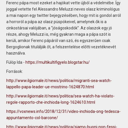
Ferenc pápa most ezeket a hajókat vette újból a védelmébe. Így
joggal vetette fel Alessandro Meluzzi neves olasz kriminológus
a mai napon egy twitter bejegyzésében, hogy mit is gondol arról
a horroról a pápa az olasz püspökeivel, amelynek ők is a
cinkostársai valójában, a “jóságoskodók”. Az olaszok egy jó
része, ahogy Meluzzi is, még gyakran maga a pápa szót is
kerüli, amikor Ferenc pápáról van szó, és egyszerűen csak
Bergoglionak titulálják őt, a felszentelése előtti vezetéknevét
használva.
Fülöp Ida -
https://multikultifigyelo.blogstar.hu/
Források:
http://www.ilgiornale.it/news/politica/migranti-sea-watch-
lappello-papa-leader-ue-mostrino-1624870.html
http://www.ilgiornale.it/news/politica/sea-watch-ha-violato-
regole-rapporto-che-inchioda-long-1624610.html
https://voxnews.info/2018/12/31/video-inchioda-ong-tedesca-
appuntamento-col-barcone/
http://www.ilgiornale.it/news/politica/siamo-buoni-non-fessi-