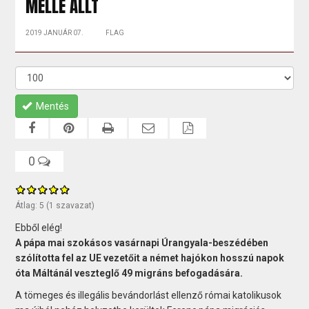
MELLÉ ÁLLT
2019 JANUÁR 07.
FLAG
Mentés
0
Átlag:
5
(
1
szavazat)
Ebből elég!
A pápa mai szokásos vasárnapi Úrangyala-beszédében
szólította fel az UE vezetőit a német hajókon hosszú napok
óta Máltánál veszteglő 49 migráns befogadására.
A tömeges és illegális bevándorlást ellenző római katolikusok