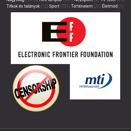
Titkok és talányok
(12)
Sport
(731)
Történelem
(21)
Életmód
(1)