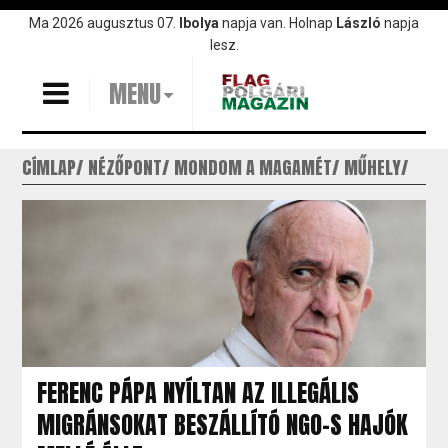
Ugrás
Ma 2026 augusztus 07.
Ibolya
napja van. Holnap
László
napja
a
lesz.
tartalomra
MENU
CÍMLAP
NÉZŐPONT
MONDOM A MAGAMÉT
MŰHELY
FERENC PÁPA NYÍLTAN AZ ILLEGÁLIS
MIGRÁNSOKAT BESZÁLLÍTÓ NGO-S HAJÓK