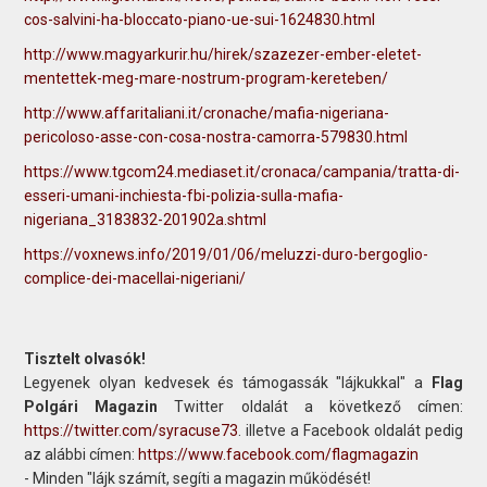
cos-salvini-ha-bloccato-piano-ue-sui-1624830.html
http://www.magyarkurir.hu/hirek/szazezer-ember-eletet-
mentettek-meg-mare-nostrum-program-kereteben/
http://www.affaritaliani.it/cronache/mafia-nigeriana-
pericoloso-asse-con-cosa-nostra-camorra-579830.html
https://www.tgcom24.mediaset.it/cronaca/campania/tratta-di-
esseri-umani-inchiesta-fbi-polizia-sulla-mafia-
nigeriana_3183832-201902a.shtml
https://voxnews.info/2019/01/06/meluzzi-duro-bergoglio-
complice-dei-macellai-nigeriani/
Tisztelt olvasók!
Legyenek olyan kedvesek és támogassák "lájkukkal" a
Flag
Polgári Magazin
Twitter oldalát a következő címen:
https://twitter.com/syracuse73
. illetve a Facebook oldalát pedig
az alábbi címen:
https://www.facebook.com/flagmagazin
- Minden "lájk számít, segíti a magazin működését!