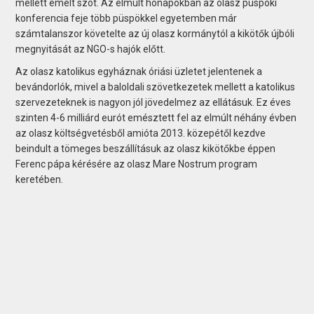
mellett emelt szót. Az elmúlt hónapokban az olasz püspöki
konferencia feje több püspökkel egyetemben már
számtalanszor követelte az új olasz kormánytól a kikötők újbóli
megnyitását az NGO-s hajók előtt.
Az olasz katolikus egyháznak óriási üzletet jelentenek a
bevándorlók, mivel a baloldali szövetkezetek mellett a katolikus
szervezeteknek is nagyon jól jövedelmez az ellátásuk. Ez éves
szinten 4-6 milliárd eurót emésztett fel az elmúlt néhány évben
az olasz költségvetésből amióta 2013. közepétől kezdve
beindult a tömeges beszállításuk az olasz kikötőkbe éppen
Ferenc pápa kérésére az olasz Mare Nostrum program
keretében.