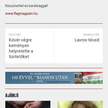
Köszönettel és barátsággal!
www.flagmagazin.hu
Előző cikk
Következő cikk
Kövér végre
Lavrov téved
keményen
helyretette a
tüntetőket
AJÁNLÓ