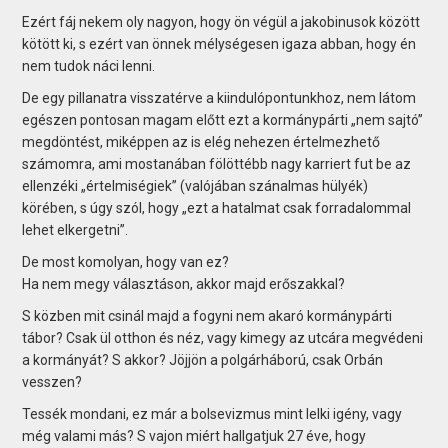
Ezért fáj nekem oly nagyon, hogy ön végül a jakobinusok között
kötött ki, s ezért van önnek mélységesen igaza abban, hogy én
nem tudok náci lenni.
De egy pillanatra visszatérve a kiindulópontunkhoz, nem látom
egészen pontosan magam előtt ezt a kormánypárti „nem sajtó”
megdöntést, miképpen az is elég nehezen értelmezhető
számomra, ami mostanában fölöttébb nagy karriert fut be az
ellenzéki „értelmiségiek” (valójában szánalmas hülyék)
körében, s úgy szól, hogy „ezt a hatalmat csak forradalommal
lehet elkergetni”.
De most komolyan, hogy van ez?
Ha nem megy választáson, akkor majd erőszakkal?
S közben mit csinál majd a fogyni nem akaró kormánypárti
tábor? Csak ül otthon és néz, vagy kimegy az utcára megvédeni
a kormányát? S akkor? Jöjjön a polgárháború, csak Orbán
vesszen?
Tessék mondani, ez már a bolsevizmus mint lelki igény, vagy
még valami más? S vajon miért hallgatjuk 27 éve, hogy