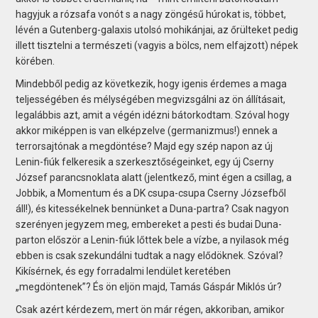
hagyjuk a rózsafa vonót s a nagy zöngésű húrokat is, többet,
lévén a Gutenberg-galaxis utolsó mohikánjai, az őrülteket pedig
illett tisztelni a természeti (vagyis a bölcs, nem elfajzott) népek
körében.
Mindebből pedig az következik, hogy igenis érdemes a maga
teljességében és mélységé­ben megvizsgálni az ön állításait,
legalábbis azt, amit a végén idézni bátorkodtam. Szóval hogy
akkor miképpen is van elképzelve (germanizmus!) ennek a
terrorsajtónak a megdöntése? Majd egy szép napon az új
Lenin-fiúk felkeresik a szerkesztőségeinket, egy új Cserny
József parancsnoklata alatt (jelentkező, mint égen a csillag, a
Jobbik, a Momentum és a DK csupa-csupa Cserny Józsefből
áll!), és kitessékelnek bennünket a Duna-partra? Csak nagyon
szerényen jegyzem meg, embereket a pesti és budai Duna-
parton először a Lenin-fiúk lőttek bele a vízbe, a nyilasok még
ebben is csak szekundálni tudtak a nagy elődöknek. Szóval?
Kikísérnek, és egy forradalmi lendület keretében
„megdöntenek”? És ön eljön majd, Tamás Gáspár Miklós úr?
Csak azért kérdezem, mert ön már régen, akkoriban, amikor