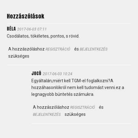
Hozzászólások
BÉLA
2017-06-03 07:11
Csodálatos, tökéletes, pontos, s rövid.
A hozzászóláshoz
és
REGISZTRÁCIÓ
BEJELENTKEZÉS
szükséges
JOCÓ
2017-06-03 10:24
Egyáltalán,miért kell TGM-el foglalkozni?A
hozzáhasonlókról nem kell tudomást venni.ez a
legnagyobb büntetés számukra.
A hozzászóláshoz
és
REGISZTRÁCIÓ
szükséges
BEJELENTKEZÉS