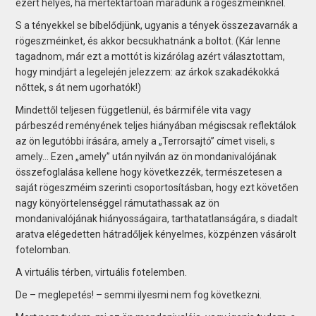
ezért helyes, ha mértéktartóan maradunk a rögeszméinknél.
S a tényekkel se bíbelődjünk, ugyanis a tények összezavarnák a
rögeszméinket, és akkor becsukhatnánk a boltot. (Kár lenne
tagadnom, már ezt a mottót is kizárólag azért választottam,
hogy mindjárt a legelején jelezzem: az árkok szakadékokká
nőttek, s át nem ugorhatók!)
Mindettől teljesen függetlenül, és bármiféle vita vagy
párbeszéd reményének teljes hiányában mégiscsak reflektálok
az ön legutóbbi írására, amely a „Terrorsajtó” címet viseli, s
amely… Ezen „amely” után nyilván az ön mondanivalójának
összefoglalása kellene hogy következzék, természetesen a
saját rögeszméim szerinti csoportosításban, hogy ezt követően
nagy könyörtelenséggel rámutathassak az ön
mondanivalójának hiányosságaira, tarthatatlanságára, s diadalt
aratva elégedetten hátradőljek kényelmes, közpénzen vásárolt
fotelomban.
A virtuális térben, virtuális fotelemben.
De – meglepetés! – semmi ilyesmi nem fog következni.