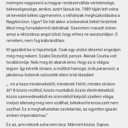
mennyire nagyszerű a magyar rendszerváltás vértelensége,
békességessége, amikor, azért lássuk be, 1989 táján lett volna
ok kevésbé békés ügymenetre, s néhányak meghúzkodására a
Nagykörúton. Ugye? De hát akkor a bolsevikok békét hirdettek.
Most meg forradalomról delirálnak. Szerintem maradt önben
annyi a viktoriánus angol úrból, hogy ehhez ne asszisztáljon. S
remélem, nem fog kiábrándítani.
Itt igazából be is fejezhetjük. Csak egy utolsó idézetet engedjen
még meg nekem. Szabó Dezsőtől, persze. Akinek Csurka volt
továbbvivője. Neki meg én akarok lenni. Hogy ez is világos
legyen. Így kéretik olvasni, a múltból harsogó, örök parancsot, a
jakobinus-bolsevik csőcselék elleni örök lázadást:
„…mi a haza mindenekelőtt, mindenek fölött, minden sírokon
át? A közös múltból, közös munkából, közös életérdekekből,
közös szenvedésekből és örömökből kiépülő szellem világa,
melyet ellenség meg nem szállhat, békekonferencia szét nem
oszthat. Ez a meghalhatatlan szolidaritás, az egyetlen igazán
emberi imperializmus.”
Ez az, ami nekünk soha nem lesz. Mármint közös. Sajnos.