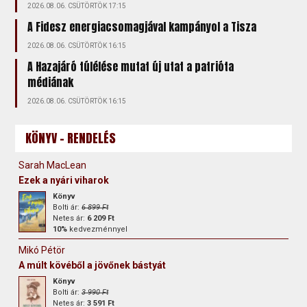
2026.08.06. CSÜTÖRTÖK 17:15
A Fidesz energiacsomagjával kampányol a Tisza
2026.08.06. CSÜTÖRTÖK 16:15
A Hazajáró túlélése mutat új utat a patrióta
médiának
2026.08.06. CSÜTÖRTÖK 16:15
KÖNYV - RENDELÉS
Sarah MacLean
Ezek a nyári viharok
Könyv
Bolti ár:
6 899 Ft
Netes ár:
6 209 Ft
10%
kedvezménnyel
Mikó Pétör
A múlt kövéből a jövőnek bástyát
Könyv
Bolti ár:
3 990 Ft
Netes ár:
3 591 Ft