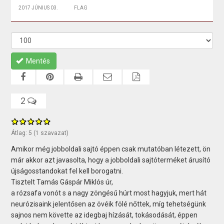
2017 JÚNIUS 03.
FLAG
Mentés
2
Átlag:
5
(
1
szavazat)
Amikor még jobboldali sajtó éppen csak mutatóban létezett, ön
már akkor azt javasolta, hogy a jobboldali sajtóterméket árusító
újságosstandokat fel kell borogatni.
Tisztelt Tamás Gáspár Miklós úr,
a rózsafa vonót s a nagy zöngésű húrt most hagyjuk, mert hát
neurózisaink jelentősen az övéik fölé nőttek, míg tehetségünk
sajnos nem követte az idegbaj hízását, tokásodását, éppen