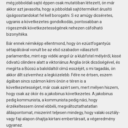
még jobboldali sajtó éppen csak mutatóban létezett, ön már
akkor azt javasolta, hogy a jobboldali sajtóterméket árusító
újságosstandokat fel kell borogatni. S ez amúgy dicséretes,
ugyanis a következetes gondolkodás, pontosabban a
rögeszmék következetességének nehezen cáfolható
bizonyítéka.
Bár ennek némiképp ellentmond, hogy ön ezüstfogantyús
sétapálcával vonult be az első szabadon választott
parlamentbe, mint egy vidéki angol úr a klubfotel mélyéről, kissé
ódivatú cilindere alatt a viktoriánus Anglia örök dicsőségével, és
megírta a Búcsú a baloldaltól című esszéjét, s mi tagadás, ön
akkor állt szívemhez a legközelebb. Félre ne értsen, eszem
ágában sincs számon kérni önön e téren is a
következetességet, már csak azért sem, mert mélyen hiszem,
hogy csak az ökör és a jakobinus következetes. A jakobinus
pedig kommunista, a kommunista pedig náci, hogy
érzékeltessem önnel ebbéli, megváltoztathatatlan
álláspontomat, miszerint teljesen mindegy, hogy valaki osztály-
vagy faji alapon óhajtja kiirtani embertár­sait, a végeredmény
ugyanaz.