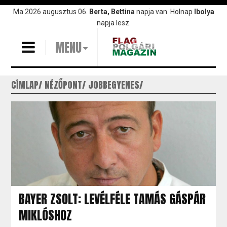
Ugrás
Ma 2026 augusztus 06.
Berta, Bettina
napja van. Holnap
Ibolya
a
napja lesz.
tartalomra
MENU
CÍMLAP
NÉZŐPONT
JOBBEGYENES
BAYER ZSOLT: LEVÉLFÉLE TAMÁS GÁSPÁR
MIKLÓSHOZ