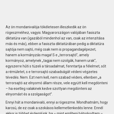
Az ön mondanivalója tökéletesen illeszkedik az ön
rögeszméihez, vagyis: Magyarországon valójában fasiszta
diktatúra van (igazából mindenhol az van, csak az intenzitása
más és más), ebben a fasiszta diktatúrában pedig a diktatúra
sajtója nem sajtó, még csak nem is propagandagépezet,
hanem a kormányzás maga! S e „terrorsajtó”, amely
kormányoz, amelynek „tagjai nem szolgák, hanem urak”,
egyszerre hűti s tüzeli a társadalmat, fenntartja a félelmet, sőt
a rémületet, s e terrorsajtó szabadságát védeni végzetes
tévedés. Nem. Ezt nem kell, nem szabad védeni, ellenben „a
terrorsajtó az elnyomó állam része, vele együtt kell megdönteni
– ha esetleg valakinek kedve szottyan megdönteni az
elnyomást és a szolgaságot”.
Ennyi hát a mondanivaló, ennyi a rögeszme. Mondhatnám, hogy
karcsú, de ez csak a szokásos kellemetlenkedés lenne. Ennél
akkor is többet érdemlünk, ha – mint említeni bátorkodtam –