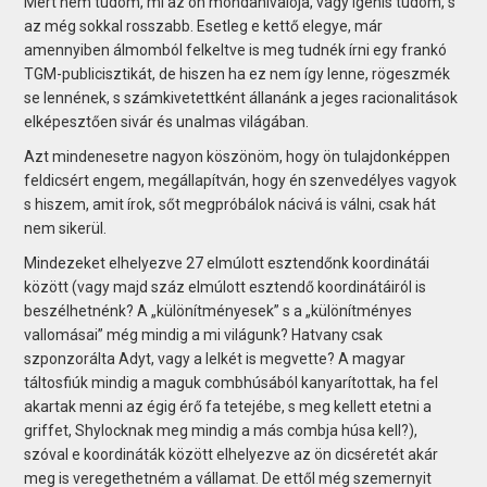
Mert nem tudom, mi az ön mondanivalója, vagy igenis tudom, s
az még sokkal rosszabb. Esetleg e kettő elegye, már
amennyiben álmomból felkeltve is meg tudnék írni egy frankó
TGM-publicisztikát, de hiszen ha ez nem így lenne, rögeszmék
se lennének, s számkivetettként állanánk a jeges racionalitások
elképesztően sivár és unalmas világában.
Azt mindenesetre nagyon köszönöm, hogy ön tulajdonképpen
feldicsért engem, megállapítván, hogy én szenvedélyes vagyok
s hiszem, amit írok, sőt megpróbálok nácivá is válni, csak hát
nem sikerül.
Mindezeket elhelyezve 27 elmúlott esztendőnk koordinátái
között (vagy majd száz elmúlott esztendő koordinátáiról is
beszélhetnénk? A „különítményesek” s a „különítményes
vallomásai” még mindig a mi világunk? Hatvany csak
szponzorálta Adyt, vagy a lelkét is megvette? A magyar
táltosfiúk mindig a maguk combhúsából kanyarítottak, ha fel
akartak menni az égig érő fa tetejébe, s meg kellett etetni a
griffet, Shylocknak meg mindig a más combja húsa kell?),
szóval e koordináták között elhelyezve az ön dicséretét akár
meg is veregethetném a vállamat. De ettől még szemernyit