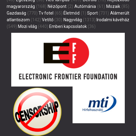
magyarország
(168)
Nézőpont
(2)
Autómánia
(61)
Mozaik
(85)
Gazdaság
(770)
Tv fotel
(65)
Életmód
(1)
Sport
(731)
Alámerült
atlantiszom
(142)
Vetítő
(30)
Nagyvilág
(1313)
Irodalmi kávéház
(549)
Mozi világ
(440)
Emberi kapcsolatok
(36)