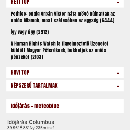
-
HETI TOP
Politico: eddig Orbán Viktor háta mögé bújhattak az
uniós államok, most szétesőben az egység (6444)
Így vagy úgy (2912)
A Human Rights Watch is figyelmeztető üzenetet
küldött Magyar Péteréknek, bukhatjuk az uniós
pénzeket (2103)
-
HAVI TOP
-
NÉPSZERŰ TARTALMAK
Időjárás - meteoblue