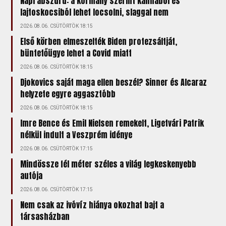
Napi abszurd: a kormány szerint kannából és
lajtoskocsiból lehet locsolni, slaggal nem
2026.08.06. CSÜTÖRTÖK 18:15
Első körben elmeszelték Biden protezsáltját,
büntetőügye lehet a Covid miatt
2026.08.06. CSÜTÖRTÖK 18:15
Djokovics saját maga ellen beszél? Sinner és Alcaraz
helyzete egyre aggasztóbb
2026.08.06. CSÜTÖRTÖK 18:15
Imre Bence és Emil Nielsen remekelt, Ligetvári Patrik
nélkül indult a Veszprém idénye
2026.08.06. CSÜTÖRTÖK 17:15
Mindössze fél méter széles a világ legkeskenyebb
autója
2026.08.06. CSÜTÖRTÖK 17:15
Nem csak az ivóvíz hiánya okozhat bajt a
társasházban