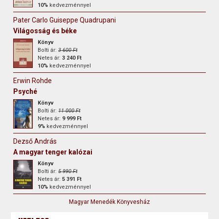
10%
kedvezménnyel
Pater Carlo Guiseppe Quadrupani
Világosság és béke
Könyv
Bolti ár:
3 600 Ft
Netes ár:
3 240 Ft
10%
kedvezménnyel
Erwin Rohde
Psyché
Könyv
Bolti ár:
11 000 Ft
Netes ár:
9 999 Ft
9%
kedvezménnyel
Dezső András
A magyar tenger kalózai
Könyv
Bolti ár:
5 990 Ft
Netes ár:
5 391 Ft
10%
kedvezménnyel
Magyar Menedék Könyvesház