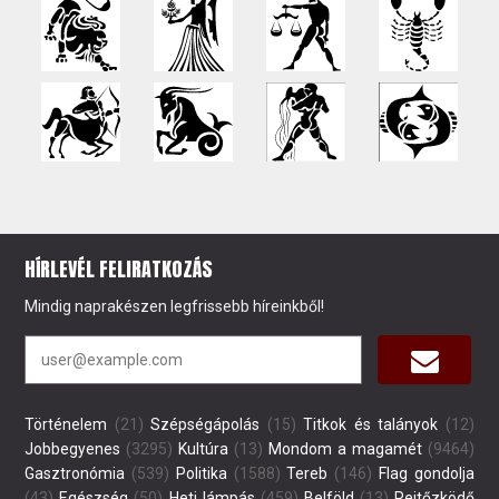
HÍRLEVÉL FELIRATKOZÁS
Mindig naprakészen legfrissebb híreinkből!
Történelem
(21)
Szépségápolás
(15)
Titkok és talányok
(12)
Jobbegyenes
(3295)
Kultúra
(13)
Mondom a magamét
(9464)
Gasztronómia
(539)
Politika
(1588)
Tereb
(146)
Flag gondolja
(43)
Egészség
(50)
Heti lámpás
(459)
Belföld
(13)
Rejtőzködő