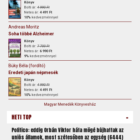
Könyv
Bolti ár:
4 990 Ft
Netes ár:
4 491 Ft
10%
kedvezménnyel
Andreas Moritz
Soha többé Alzheimer
Könyv
Bolti ár:
7 700 Ft
Netes ár:
6 990 Ft
9%
kedvezménnyel
Büky Béla (fordító)
Eredeti japán népmesék
Könyv
Bolti ár:
4 990 Ft
Netes ár:
4 491 Ft
10%
kedvezménnyel
Magyar Menedék Könyvesház
-
HETI TOP
Politico: eddig Orbán Viktor háta mögé bújhattak az
uniós államok, most szétesőben az egység (6444)