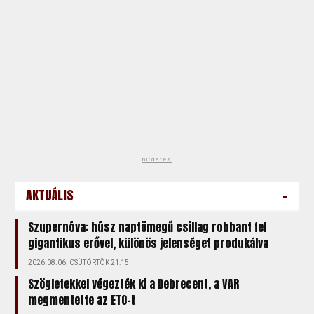
hirdetés
-
AKTUÁLIS
Szupernóva: húsz naptömegű csillag robbant fel
gigantikus erővel, különös jelenséget produkálva
2026.08.06. CSÜTÖRTÖK 21:15
Szögletekkel végezték ki a Debrecent, a VAR
megmentette az ETO-t