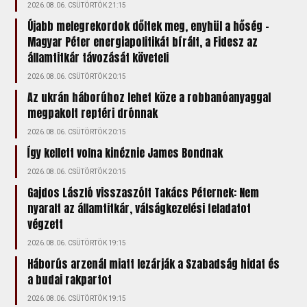
2026.08.06. CSÜTÖRTÖK 21:15
Újabb melegrekordok dőltek meg, enyhül a hőség –
Magyar Péter energiapolitikát bírált, a Fidesz az
államtitkár távozását követeli
2026.08.06. CSÜTÖRTÖK 20:15
Az ukrán háborúhoz lehet köze a robbanóanyaggal
megpakolt reptéri drónnak
2026.08.06. CSÜTÖRTÖK 20:15
Így kellett volna kinéznie James Bondnak
2026.08.06. CSÜTÖRTÖK 20:15
Gajdos László visszaszólt Takács Péternek: Nem
nyaralt az államtitkár, válságkezelési feladatot
végzett
2026.08.06. CSÜTÖRTÖK 19:15
Háborús arzenál miatt lezárják a Szabadság hidat és
a budai rakpartot
2026.08.06. CSÜTÖRTÖK 19:15