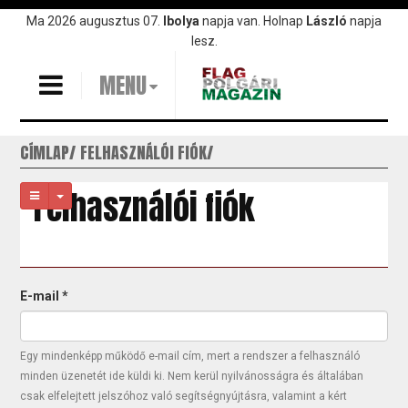
Ugrás
Ma 2026 augusztus 07.
Ibolya
napja van. Holnap
László
napja
a
lesz.
tartalomra
MENU
CÍMLAP
FELHASZNÁLÓI FIÓK
Felhasználói fiók
Elsődleges
E-mail
*
fülek
Egy mindenképp működő e-mail cím, mert a rendszer a felhasználó
minden üzenetét ide küldi ki. Nem kerül nyilvánosságra és általában
csak elfelejtett jelszóhoz való segítségnyújtásra, valamint a kért