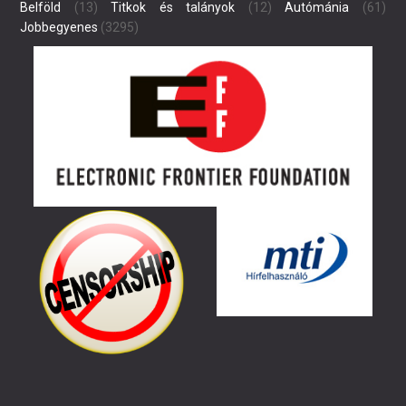
Belföld
(13)
Titkok és talányok
(12)
Autómánia
(61)
Jobbegyenes
(3295)