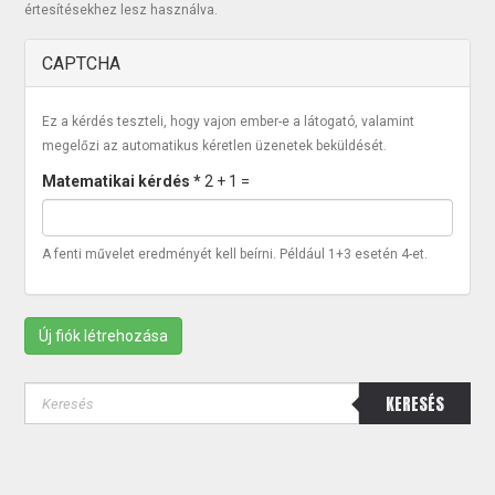
értesítésekhez lesz használva.
CAPTCHA
Ez a kérdés teszteli, hogy vajon ember-e a látogató, valamint
megelőzi az automatikus kéretlen üzenetek beküldését.
Matematikai kérdés
*
2 + 1 =
A fenti művelet eredményét kell beírni. Például 1+3 esetén 4-et.
Új fiók létrehozása
KERESÉS