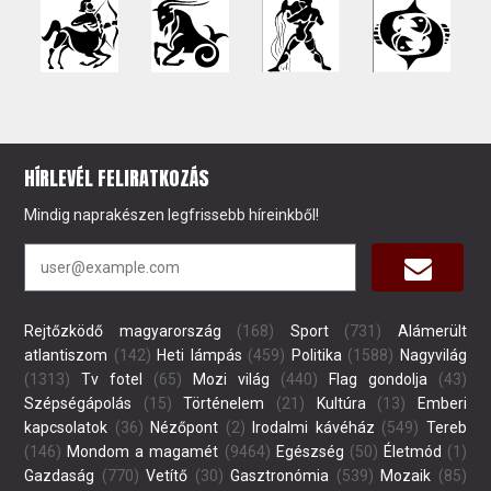
HÍRLEVÉL FELIRATKOZÁS
Mindig naprakészen legfrissebb híreinkből!
Rejtőzködő magyarország
(168)
Sport
(731)
Alámerült
atlantiszom
(142)
Heti lámpás
(459)
Politika
(1588)
Nagyvilág
(1313)
Tv fotel
(65)
Mozi világ
(440)
Flag gondolja
(43)
Szépségápolás
(15)
Történelem
(21)
Kultúra
(13)
Emberi
kapcsolatok
(36)
Nézőpont
(2)
Irodalmi kávéház
(549)
Tereb
(146)
Mondom a magamét
(9464)
Egészség
(50)
Életmód
(1)
Gazdaság
(770)
Vetítő
(30)
Gasztronómia
(539)
Mozaik
(85)