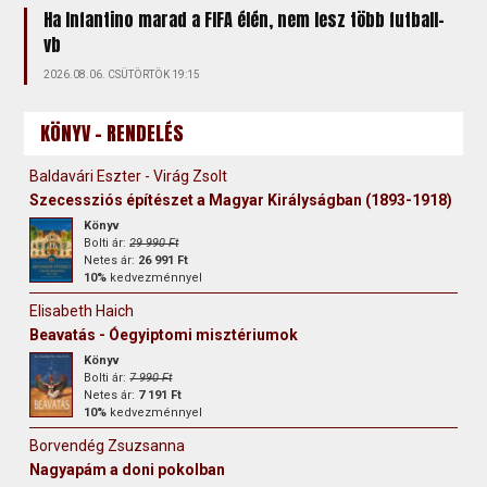
Ha Infantino marad a FIFA élén, nem lesz több futball-
vb
2026.08.06. CSÜTÖRTÖK 19:15
KÖNYV - RENDELÉS
Baldavári Eszter - Virág Zsolt
Szecessziós építészet a Magyar Királyságban (1893-1918)
Könyv
Bolti ár:
29 990 Ft
Netes ár:
26 991 Ft
10%
kedvezménnyel
Elisabeth Haich
Beavatás - Óegyiptomi misztériumok
Könyv
Bolti ár:
7 990 Ft
Netes ár:
7 191 Ft
10%
kedvezménnyel
Borvendég Zsuzsanna
Nagyapám a doni pokolban