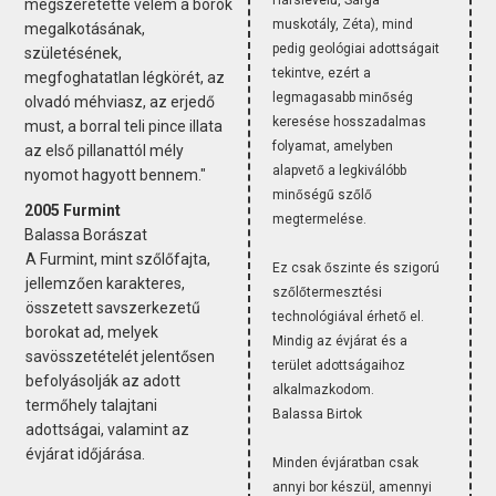
megszeretette velem a borok
muskotály, Zéta), mind
megalkotásának,
pedig geológiai adottságait
születésének,
tekintve, ezért a
megfoghatatlan légkörét, az
legmagasabb minőség
olvadó méhviasz, az erjedő
keresése hosszadalmas
must, a borral teli pince illata
folyamat, amelyben
az első pillanattól mély
alapvető a legkiválóbb
nyomot hagyott bennem."
minőségű szőlő
2005 Furmint
megtermelése.
Balassa Borászat
A Furmint, mint szőlőfajta,
Ez csak őszinte és szigorú
jellemzően karakteres,
szőlőtermesztési
összetett savszerkezetű
technológiával érhető el.
borokat ad, melyek
Mindig az évjárat és a
savösszetételét jelentősen
terület adottságaihoz
befolyásolják az adott
alkalmazkodom.
termőhely talajtani
Balassa Birtok
adottságai, valamint az
évjárat időjárása.
Minden évjáratban csak
annyi bor készül, amennyi