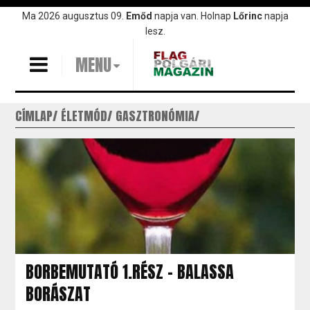
Ugrás
Ma 2026 augusztus 09.
Emőd
napja van. Holnap
Lőrinc
napja
a
lesz.
tartalomra
MENU
CÍMLAP
ÉLETMÓD
GASZTRONÓMIA
BORBEMUTATÓ 1.RÉSZ - BALASSA
BORÁSZAT