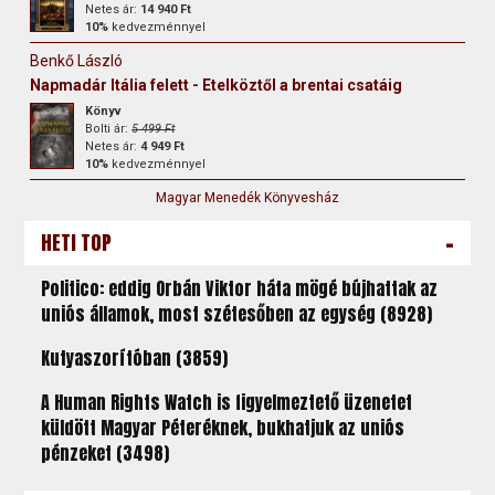
Netes ár:
14 940 Ft
10%
kedvezménnyel
Benkő László
Napmadár Itália felett - Etelköztől a brentai csatáig
Könyv
Bolti ár:
5 499 Ft
Netes ár:
4 949 Ft
10%
kedvezménnyel
Magyar Menedék Könyvesház
-
HETI TOP
Politico: eddig Orbán Viktor háta mögé bújhattak az
uniós államok, most szétesőben az egység (8928)
Kutyaszorítóban (3859)
A Human Rights Watch is figyelmeztető üzenetet
küldött Magyar Péteréknek, bukhatjuk az uniós
pénzeket (3498)