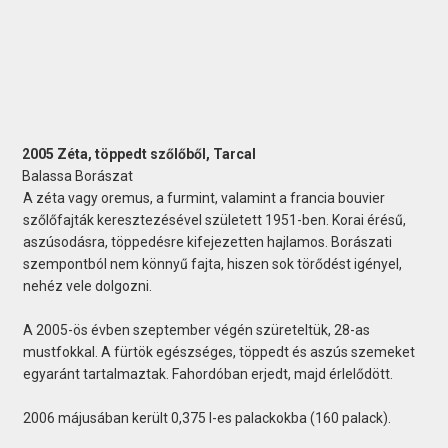
2005 Zéta, töppedt szőlőből, Tarcal
Balassa Borászat
A zéta vagy oremus, a furmint, valamint a francia bouvier
szőlőfajták keresztezésével született 1951-ben. Korai érésű,
aszúsodásra, töppedésre kifejezetten hajlamos. Borászati
szempontból nem könnyű fajta, hiszen sok törődést igényel,
nehéz vele dolgozni.
A 2005-ös évben szeptember végén szüreteltük, 28-as
mustfokkal. A fürtök egészséges, töppedt és aszús szemeket
egyaránt tartalmaztak. Fahordóban erjedt, majd érlelődött.
2006 májusában került 0,375 l-es palackokba (160 palack).