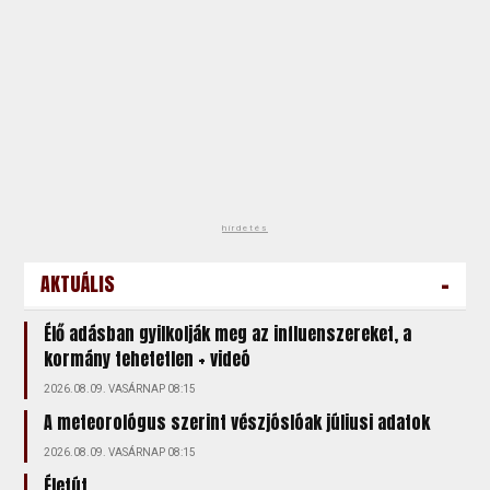
hirdetés
-
AKTUÁLIS
Élő adásban gyilkolják meg az influenszereket, a
kormány tehetetlen + videó
2026.08.09. VASÁRNAP 08:15
A meteorológus szerint vészjóslóak júliusi adatok
2026.08.09. VASÁRNAP 08:15
Életút