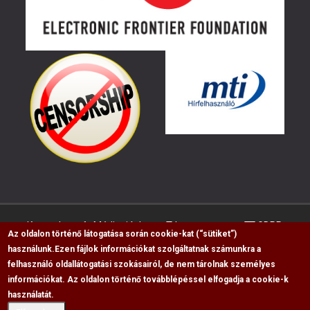
Kapcsolat
Médiaajánlat
Impresszum
GDPR
Az oldalon történő látogatása során cookie-kat (“sütiket”)
használunk.
Ezen fájlok információkat szolgáltatnak számunkra a
felhasználó oldallátogatási szokásairól, de nem tárolnak személyes
RSS
információkat. Az oldalon történő továbblépéssel elfogadja a cookie-k
Copyright © 2009-2026, Flag Polgári Magazin saját
használatát.