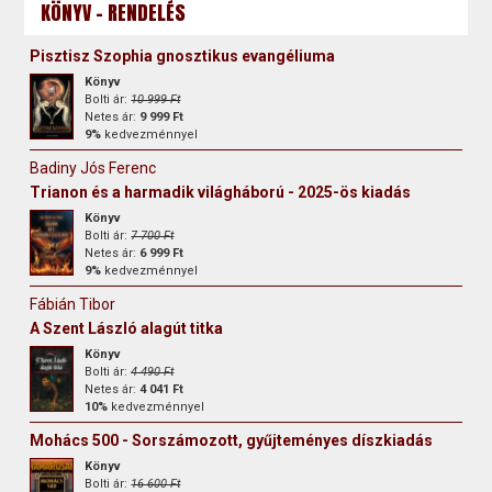
KÖNYV - RENDELÉS
Pisztisz Szophia gnosztikus evangéliuma
Könyv
Bolti ár:
10 999 Ft
Netes ár:
9 999 Ft
9%
kedvezménnyel
Badiny Jós Ferenc
Trianon és a harmadik világháború - 2025-ös kiadás
Könyv
Bolti ár:
7 700 Ft
Netes ár:
6 999 Ft
9%
kedvezménnyel
Fábián Tibor
A Szent László alagút titka
Könyv
Bolti ár:
4 490 Ft
Netes ár:
4 041 Ft
10%
kedvezménnyel
Mohács 500 - Sorszámozott, gyűjteményes díszkiadás
Könyv
Bolti ár:
16 600 Ft