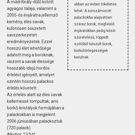
A mádi Király-dűlő kötött
abban az évben tökéletes
agyagos talaja, valamint a
lehet. A sorszámozott
2005-ös évjáratra jellemző
palackokba alapvetően
kemény, éles savak,
száraz borok, megfelelő
különösen összetett
évjáratokban pedig késői
savszerkezetet
szüretelésű, töppedt
eredményezetek. Ezzel
szőlőből készült borok,
hosszú élet lehetősége
borkülönlegességek
adatott meg a boroknak,
kerülnek.
viszont a savak élessége
hosszabb idejű hordós
érlelést igényelt, amelyet
szintén hosszú palackos
érlelés követett.
Az érlelés alatt az éles savak
kellemessé tompultak, ami
borkő-kristályok formájában a
palackokban is megjelent.
2006 júniusában palackoztuk
(720 palack).
Alkohol: 13 %tf