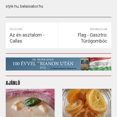
style.hu, balassabor.hu
Előző cikk
Következő cikk
Az én asztalom -
Flag - Gasztro:
Callas
Túrógombóc
AJÁNLÓ