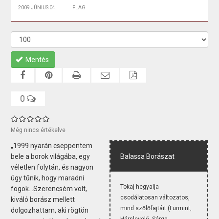
2009 JÚNIUS 04.
FLAG
Mentés
0
Még nincs értékelve
„1999 nyarán cseppentem
bele a borok világába, egy
Balassa Borászat
véletlen folytán, és nagyon
úgy tűnik, hogy maradni
Tokaj-hegyalja
fogok...Szerencsém volt,
csodálatosan változatos,
kiváló borász mellett
mind szőlőfajtáit (Furmint,
dolgozhattam, aki rögtön
Hárslevelű, Sárga