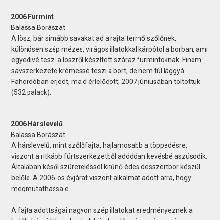
2006 Furmint
Balassa Borászat
A lösz, bár simább savakat ad a rajta termő szőlőnek,
különösen szép mézes, virágos illatokkal kárpótol a borban, ami
egyedivé teszi a löszről készített száraz furmintoknak. Finom
savszerkezete krémessé teszi a bort, de nem túl lággyá.
Fahordóban erjedt, majd érlelődött, 2007 júniusában töltöttük
(532 palack).
2006 Hárslevelű
Balassa Borászat
A hárslevelű, mint szőlőfajta, hajlamosabb a töppedésre,
viszont a ritkább fürtszerkezetből adódóan kevésbé aszúsodik.
Általában késői szüreteléssel kitűnő édes desszertbor készül
belőle. A 2006-os évjárat viszont alkalmat adott arra, hogy
megmutathassa e
A fajta adottságai nagyon szép illatokat eredményeznek a