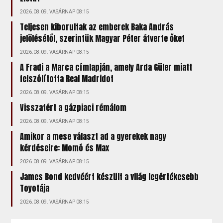
2026.08.09. VASÁRNAP 08:15
Teljesen kiborultak az emberek Baka András
jelölésétől, szerintük Magyar Péter átverte őket
2026.08.09. VASÁRNAP 08:15
A Fradi a Marca címlapján, amely Arda Güler miatt
felszólította Real Madridot
2026.08.09. VASÁRNAP 08:15
Visszatért a gázpiaci rémálom
2026.08.09. VASÁRNAP 08:15
Amikor a mese választ ad a gyerekek nagy
kérdéseire: Momó és Max
2026.08.09. VASÁRNAP 08:15
James Bond kedvéért készült a világ legértékesebb
Toyotája
2026.08.09. VASÁRNAP 08:15