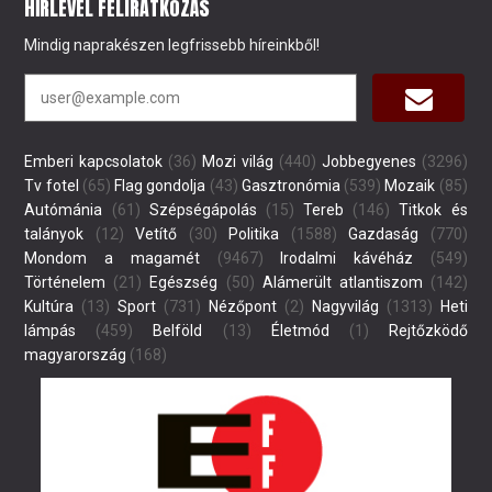
HÍRLEVÉL FELIRATKOZÁS
Mindig naprakészen legfrissebb híreinkből!
Emberi kapcsolatok
(36)
Mozi világ
(440)
Jobbegyenes
(3296)
Tv fotel
(65)
Flag gondolja
(43)
Gasztronómia
(539)
Mozaik
(85)
Autómánia
(61)
Szépségápolás
(15)
Tereb
(146)
Titkok és
talányok
(12)
Vetítő
(30)
Politika
(1588)
Gazdaság
(770)
Mondom a magamét
(9467)
Irodalmi kávéház
(549)
Történelem
(21)
Egészség
(50)
Alámerült atlantiszom
(142)
Kultúra
(13)
Sport
(731)
Nézőpont
(2)
Nagyvilág
(1313)
Heti
lámpás
(459)
Belföld
(13)
Életmód
(1)
Rejtőzködő
magyarország
(168)