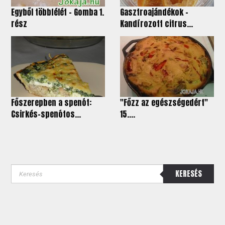
Egyből többfélét – Gomba 1.
Gasztroajándékok -
rész
Kandírozott citrus...
Főszerepben a spenót:
"Főzz az egészségedért"
Csirkés-spenótos...
15....
KERESÉS