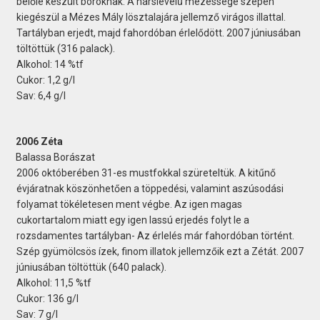
belőle készült boroknak. A hárslevelű mézessége szépen
kiegészül a Mézes Mály lösztalajára jellemző virágos illattal.
Tartályban erjedt, majd fahordóban érlelődött. 2007 júniusában
töltöttük (316 palack).
Alkohol: 14 %tf
Cukor: 1,2 g/l
Sav: 6,4 g/l
2006 Zéta
Balassa Borászat
2006 októberében 31-es mustfokkal szüreteltük. A kitűnő
évjáratnak köszönhetően a töppedési, valamint aszúsodási
folyamat tökéletesen ment végbe. Az igen magas
cukortartalom miatt egy igen lassú erjedés folyt le a
rozsdamentes tartályban- Az érlelés már fahordóban történt.
Szép gyümölcsös ízek, finom illatok jellemzőik ezt a Zétát. 2007
júniusában töltöttük (640 palack).
Alkohol: 11,5 %tf
Cukor: 136 g/l
Sav: 7 g/l