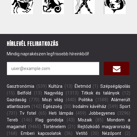
HÍRLEVÉL FELIRATKOZÁS
Mindig naprakészen legfrissebb híreinkből!
Gasztronómia
(539)
Kultúra
(13)
Életmód
(1)
Szépségápolás
(15)
Belföld
(13)
Nagyvilág
(1313)
Titkok és talányok
(12)
Gazdaság
(770)
Mozi világ
(440)
Politika
(1588)
Alámerült
atlantiszom
(142)
Egészség
(50)
Irodalmi kávéház
(549)
Sport
(731)
Tv fotel
(65)
Heti lámpás
(459)
Jobbegyenes
(3296)
Tereb
(146)
Flag gondolja
(43)
Mozaik
(85)
Mondom a
magamét
(9465)
Történelem
(21)
Rejtőzködő magyarország
(168)
Emberi kapcsolatok
(36)
Vetítő
(30)
Nézőpont
(2)