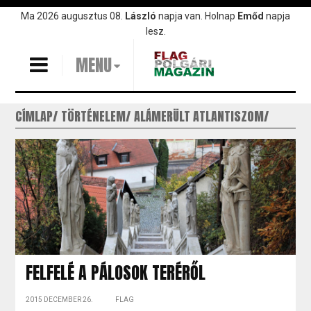
Ugrás
Ma 2026 augusztus 08.
László
napja van. Holnap
Emőd
napja
a
lesz.
tartalomra
MENU
CÍMLAP
TÖRTÉNELEM
ALÁMERÜLT ATLANTISZOM
FELFELÉ A PÁLOSOK TERÉRŐL
2015 DECEMBER 26.
FLAG