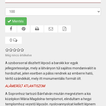
Mentés
0
Még nincs értékelve
A szoborsorral díszített lépcső a barokk kor egyik
jellegzetessége, mely a látványon túl sajátos mondanivalót is
hordozhat, jelen esetben a pálos rendnek az emberre ható,
térítő szándékát, mely itt monumentális formát ölt.
ALÁMERÜLT ATLANTISZOM
A Sopronhoz tartozó Bánfalván miután megnéztem a kis
középkori Mária Magdolna-templomot, elindultam a hegyi
templomhoz vezető lépcsőn. nyolcvannyolcat kellett lépnem