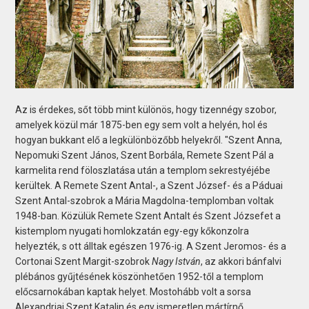
Az is érdekes, sőt több mint különös, hogy tizennégy szobor,
amelyek közül már 1875-ben egy sem volt a helyén, hol és
hogyan bukkant elő a legkülönbözőbb helyekről. "Szent Anna,
Nepomuki Szent János, Szent Borbála, Remete Szent Pál a
karmelita rend föloszlatása után a templom sekrestyéjébe
kerültek. A Remete Szent Antal-, a Szent József- és a Páduai
Szent Antal-szobrok a Mária Magdolna-templomban voltak
1948-ban. Közülük Remete Szent Antalt és Szent Józsefet a
kistemplom nyugati homlokzatán egy-egy kőkonzolra
helyezték, s ott álltak egészen 1976-ig. A Szent Jeromos- és a
Cortonai Szent Margit-szobrok
Nagy István
, az akkori bánfalvi
plébános gyűjtésének köszönhetően 1952-től a templom
előcsarnokában kaptak helyet. Mostohább volt a sorsa
Alexandriai Szent Katalin és egy ismeretlen mártírnő