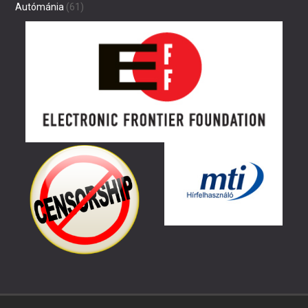
Autómánia
(61)