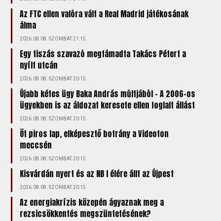
Az FTC ellen valóra vált a Real Madrid játékosának
álma
2026.08.08. SZOMBAT 21:15
Egy tiszás szavazó megtámadta Takács Pétert a
nyílt utcán
2026.08.08. SZOMBAT 20:15
Újabb kétes ügy Baka András múltjából – A 2006-os
ügyekben is az áldozat keresete ellen foglalt állást
2026.08.08. SZOMBAT 20:15
Öt piros lap, elképesztő botrány a Videoton
meccsén
2026.08.08. SZOMBAT 20:15
Kisvárdán nyert és az NB I élére állt az Újpest
2026.08.08. SZOMBAT 20:15
Az energiakrízis közepén ágyaznak meg a
rezsicsökkentés megszüntetésének?