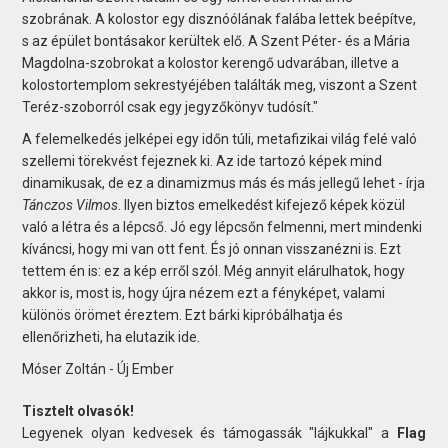
szobrának. A kolostor egy disznóólának falába lettek beépítve,
s az épület bontásakor kerültek elő. A Szent Péter- és a Mária
Magdolna-szobrokat a kolostor kerengő udvarában, illetve a
kolostortemplom sekrestyéjében találták meg, viszont a Szent
Teréz-szoborról csak egy jegyzőkönyv tudósít."
A felemelkedés jelképei egy időn túli, metafizikai világ felé való
szellemi törekvést fejeznek ki. Az ide tartozó képek mind
dinamikusak, de ez a dinamizmus más és más jellegű lehet - írja
Tánczos Vilmos
. Ilyen biztos emelkedést kifejező képek közül
való a létra és a lépcső. Jó egy lépcsőn felmenni, mert mindenki
kíváncsi, hogy mi van ott fent. És jó onnan visszanézni is. Ezt
tettem én is: ez a kép erről szól. Még annyit elárulhatok, hogy
akkor is, most is, hogy újra nézem ezt a fényképet, valami
különös örömet éreztem. Ezt bárki kipróbálhatja és
ellenőrizheti, ha elutazik ide.
Móser Zoltán - Új Ember
Tisztelt olvasók!
Legyenek olyan kedvesek és támogassák "lájkukkal" a
Flag