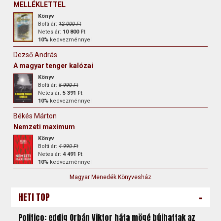
MELLÉKLETTEL
Könyv
Bolti ár:
12 000 Ft
Netes ár:
10 800 Ft
10%
kedvezménnyel
Dezső András
A magyar tenger kalózai
Könyv
Bolti ár:
5 990 Ft
Netes ár:
5 391 Ft
10%
kedvezménnyel
Békés Márton
Nemzeti maximum
Könyv
Bolti ár:
4 990 Ft
Netes ár:
4 491 Ft
10%
kedvezménnyel
Magyar Menedék Könyvesház
-
HETI TOP
Politico: eddig Orbán Viktor háta mögé bújhattak az