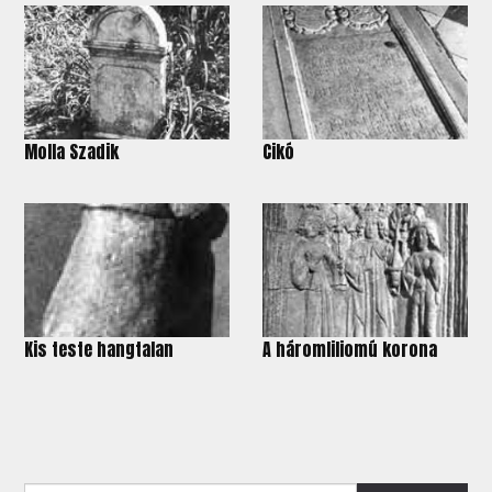
Molla Szadik
Cikó
Kis teste hangtalan
A háromliliomú korona