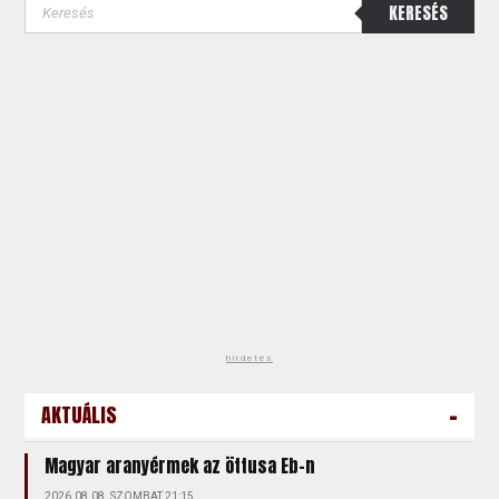
KERESÉS
hirdetés
-
AKTUÁLIS
Magyar aranyérmek az öttusa Eb-n
2026.08.08. SZOMBAT 21:15