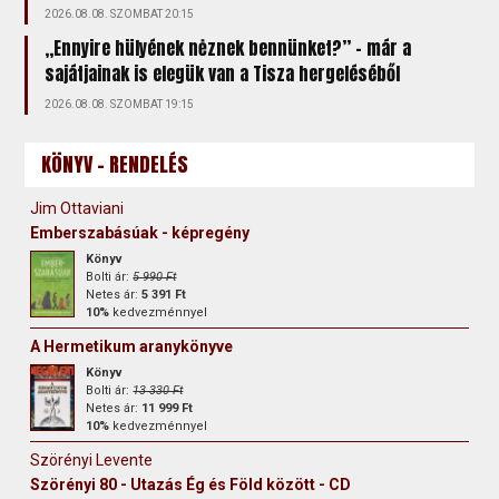
2026.08.08. SZOMBAT 20:15
„Ennyire hülyének nėznek bennünket?” – már a
sajátjainak is elegük van a Tisza hergeléséből
2026.08.08. SZOMBAT 19:15
KÖNYV - RENDELÉS
Jim Ottaviani
Emberszabásúak - képregény
Könyv
Bolti ár:
5 990 Ft
Netes ár:
5 391 Ft
10%
kedvezménnyel
A Hermetikum aranykönyve
Könyv
Bolti ár:
13 330 Ft
Netes ár:
11 999 Ft
10%
kedvezménnyel
Szörényi Levente
Szörényi 80 - Utazás Ég és Föld között - CD