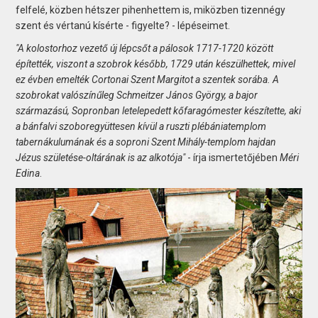
felfelé, közben hétszer pihenhettem is, miközben tizennégy
szent és vértanú kísérte - figyelte? - lépéseimet.
"A kolostorhoz vezető új lépcsőt a pálosok 1717-1720 között
építették, viszont a szobrok később, 1729 után készülhettek, mivel
ez évben emelték Cortonai Szent Margitot a szentek sorába. A
szobrokat valószínűleg Schmeitzer János György, a bajor
származású, Sopronban letelepedett kőfaragómester készítette, aki
a bánfalvi szoboregyüttesen kívül a ruszti plébániatemplom
tabernákulumának és a soproni Szent Mihály-templom hajdan
Jézus születése-oltárának is az alkotója"
- írja ismertetőjében
Méri
Edina
.