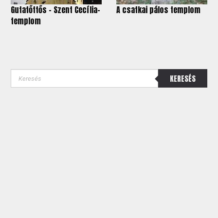
Gutatőttős – Szent Cecília-
A csatkai pálos templom
templom
KERESÉS