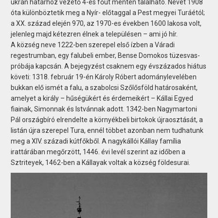
ukrán határhoz vezető 4-es főút mentén található. Nevét 1908
óta különböztetik meg a Nyír- előtaggal a Pest megyei Turáétól;
a XX. század elején 970, az 1970-es években 1600 lakosa volt,
jelenleg majd kétezren élnek a településen – ami jó hír.
A község neve 1222-ben szerepel első ízben a Váradi
regestrumban, egy falubeli ember, Bense Domokos tüzesvas-
próbája kapcsán. A bejegyzést csaknem egy évszázados hiátus
követi: 1318. február 19-én Károly Róbert adománylevelében
bukkan elő ismét a falu, a szabolcsi Szőlősföld határosaként,
amelyet a király – hűségükért és érdemeikért – Kállai Egyed
fiainak, Simonnak és Istvánnak adott. 1342-ben Nagymartoni
Pál országbíró elrendelte a környékbeli birtokok újraosztását, a
listán újra szerepel Tura, ennél többet azonban nem tudhatunk
meg a XIV. századi kútfőkből. A nagykállói Kállay família
irattárában megőrzött, 1446. évi levél szerint az időben a
Sztriteyek, 1462-ben a Kállayak voltak a község földesurai.