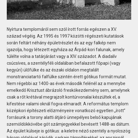
Nyírtura templomáról sem szól írott forrás egészen a XV.
század végéig. Az 1995 és 1997 közötti régészeti kutatások
során feltárt néhány épületrészlet és az egy falkép nem
igazolja, hogy létezett egyháza az Árpád-kori falunak, amely
túlélte volna a tatárjárást vagy a XIV. századot. A diadalív
csúcsíves, a szentélyféli oldalában befalazott főpapi (vagy
kegyúri) ülőfülke és az északi oldalon megtalált
monstranciatartó falfülke szintén érett gótikus formát mutat.
Nem régebbi az 1400-as évek második felénél az a mennybe
emelkedő Krisztust ábrázoló freskókezdemény sem, amelynek
csak a rőt krétával megrajzolt kontúrvonalai készültek el, a
kifestése valami oknál fogva elmaradt. A református templom
középkori építészeti előzményeire vonatkozó egyetlen „írott”
forrásunk a torony alatti átjáró ünnepélyes belső kapujának
szemöldökkövébe gót számjegyekkel bevésett 1488-as dátum.
Az épület külseje is gótikus: a keletre néző szentély a nyolcszög
három oldalával záródik, sarkain támpillérekkel; az apszisnál