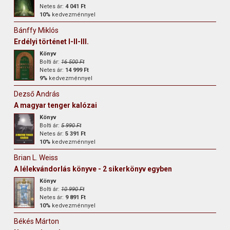
Netes ár:
4 041 Ft
10%
kedvezménnyel
Bánffy Miklós
Erdélyi történet I-II-III.
Könyv
Bolti ár:
16 500 Ft
Netes ár:
14 999 Ft
9%
kedvezménnyel
Dezső András
A magyar tenger kalózai
Könyv
Bolti ár:
5 990 Ft
Netes ár:
5 391 Ft
10%
kedvezménnyel
Brian L. Weiss
A lélekvándorlás könyve - 2 sikerkönyv egyben
Könyv
Bolti ár:
10 990 Ft
Netes ár:
9 891 Ft
10%
kedvezménnyel
Békés Márton