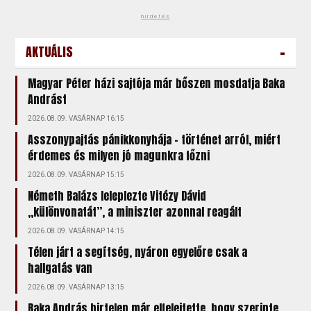
hirdetés
-
AKTUÁLIS
Magyar Péter házi sajtója már bőszen mosdatja Baka
Andrást
2026.08.09. VASÁRNAP 16:15
Asszonypajtás pánikkonyhája – történet arról, miért
érdemes és milyen jó magunkra főzni
2026.08.09. VASÁRNAP 15:15
Németh Balázs leleplezte Vitézy Dávid
„különvonatát”, a miniszter azonnal reagált
2026.08.09. VASÁRNAP 14:15
Télen járt a segítség, nyáron egyelőre csak a
hallgatás van
2026.08.09. VASÁRNAP 13:15
Baka András hirtelen már elfelejtette, hogy szerinte