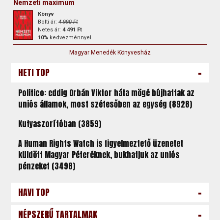
Nemzeti maximum
Könyv
Bolti ár:
4 990 Ft
Netes ár:
4 491 Ft
10%
kedvezménnyel
Magyar Menedék Könyvesház
-
HETI TOP
Politico: eddig Orbán Viktor háta mögé bújhattak az
uniós államok, most szétesőben az egység (8928)
Kutyaszorítóban (3859)
A Human Rights Watch is figyelmeztető üzenetet
küldött Magyar Péteréknek, bukhatjuk az uniós
pénzeket (3498)
-
HAVI TOP
-
NÉPSZERŰ TARTALMAK