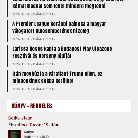
kétharmaddal sem lehet mindent megtenni
2026.08.09. VASÁRNAP 13:15
A Premier League korábbi bajnoka a magyar
válogatott kulcsemberének hízeleg
2026.08.09. VASÁRNAP 12:15
Larissa Roses kapta a Budapest Play Utcazene
Fesztivál és Verseny fődíját
2026.08.09. VASÁRNAP 12:15
Irán meghúzta a váratlant Trump ellen, ez
mindenkinek sokba kerülhet
2026.08.09. VASÁRNAP 12:15
KÖNYV - RENDELÉS
Botka István
Ébredés a Covid-19 után
Könyv
Bolti ár:
4 490 Ft