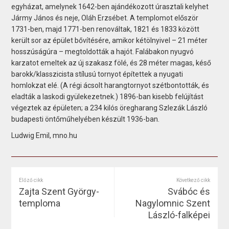
egyházat, amelynek 1642-ben ajándékozott úrasztali kelyhet
Jármy János és neje, Oláh Erzsébet. A templomot először
1731-ben, majd 1771-ben renováltak, 1821 és 1833 között
került sor az épület bővítésére, amikor kétölnyivel – 21 méter
hosszúságúra – megtoldották a hajót. Falábakon nyugvó
karzatot emeltek az új szakasz fölé, és 28 méter magas, késő
barokk/klasszicista stílusú tornyot építettek a nyugati
homlokzat elé. (A régi ácsolt harangtornyot szétbontották, és
eladták a laskodi gyülekezetnek.) 1896-ban kisebb felújítást
végeztek az épületen; a 234 kilós öregharang Szlezák László
budapesti öntőműhelyében készült 1936-ban.
Ludwig Emil, mno.hu
Előző cikk
Következő cikk
Zajta Szent György-
Svábóc és
temploma
Nagylomnic Szent
László-falképei