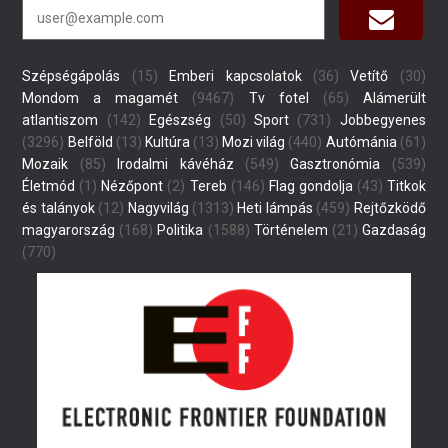
Szépségápolás
(15)
Emberi kapcsolatok
(36)
Vetítő
(30)
Mondom a magamét
(9467)
Tv fotel
(65)
Alámerült
atlantiszom
(142)
Egészség
(50)
Sport
(731)
Jobbegyenes
(3296)
Belföld
(13)
Kultúra
(13)
Mozi világ
(440)
Autómánia
(61)
Mozaik
(85)
Irodalmi kávéház
(549)
Gasztronómia
(539)
Életmód
(1)
Nézőpont
(2)
Tereb
(146)
Flag gondolja
(43)
Titkok
és talányok
(12)
Nagyvilág
(1313)
Heti lámpás
(459)
Rejtőzködő
magyarország
(168)
Politika
(1588)
Történelem
(21)
Gazdaság
(770)