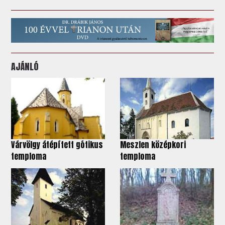
AJÁNLÓ
Várvölgy átépített gótikus
Meszlen középkori
temploma
temploma