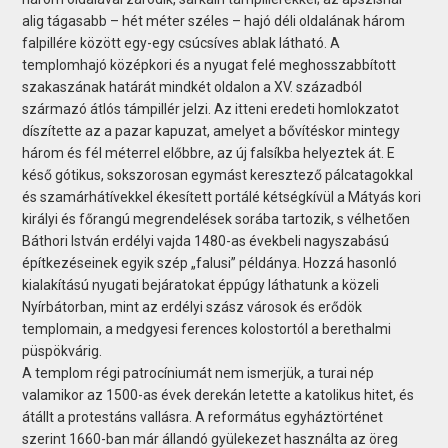
alig tágasabb – hét méter széles – hajó déli oldalának három
falpillére között egy-egy csúcsíves ablak látható. A
templomhajó középkori és a nyugat felé meghosszabbított
szakaszának határát mindkét oldalon a XV. századból
származó átlós támpillér jelzi. Az itteni eredeti homlokzatot
díszítette az a pazar kapuzat, amelyet a bővítéskor mintegy
három és fél méterrel előbbre, az új falsíkba helyeztek át. E
késő gótikus, sokszorosan egymást keresztező pálcatagokkal
és szamárhátívekkel ékesített portálé kétségkívül a Mátyás kori
királyi és főrangú megrendelések sorába tartozik, s vélhetően
Báthori István erdélyi vajda 1480-as évekbeli nagyszabású
építkezéseinek egyik szép „falusi” példánya. Hozzá hasonló
kialakítású nyugati bejáratokat éppúgy láthatunk a közeli
Nyírbátorban, mint az erdélyi szász városok és erődök
templomain, a medgyesi ferences kolostortól a berethalmi
püspökvárig.
A templom régi patrocíniumát nem ismerjük, a turai nép
valamikor az 1500-as évek derekán letette a katolikus hitet, és
átállt a protestáns vallásra. A református egyháztörténet
szerint 1660-ban már állandó gyülekezet használta az öreg