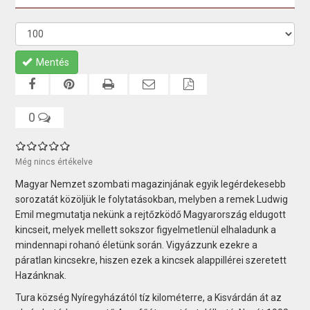
Mentés
0
Még nincs értékelve
Magyar Nemzet szombati magazinjának egyik legérdekesebb
sorozatát közöljük le folytatásokban, melyben a remek Ludwig
Emil megmutatja nekünk a rejtőzködő Magyarország eldugott
kincseit, melyek mellett sokszor figyelmetlenül elhaladunk a
mindennapi rohanó életünk során. Vigyázzunk ezekre a
páratlan kincsekre, hiszen ezek a kincsek alappillérei szeretett
Hazánknak.
Tura község Nyíregyházától tíz kilométerre, a Kisvárdán át az