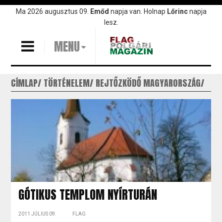
Ugrás
Ma 2026 augusztus 09.
Emőd
napja van. Holnap
Lőrinc
napja
a
lesz.
tartalomra
MENU
CÍMLAP
TÖRTÉNELEM
REJTŐZKÖDŐ MAGYARORSZÁG
GÓTIKUS TEMPLOM NYÍRTURÁN
2011 JÚLIUS 09.
FLAG