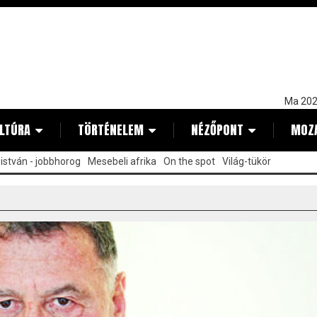
Ma 202
LTÚRA
TÖRTÉNELEM
NÉZŐPONT
MOZ
istván - jobbhorog
Mesebeli afrika
On the spot
Világ-tükör