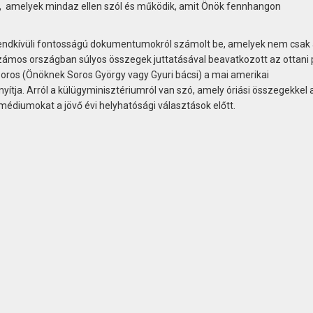
szt, amelyek mindaz ellen szól és működik, amit Önök fennhangon
rendkívüli fontosságú dokumentumokról számolt be, amelyek nem csak 
zámos országban súlyos összegek juttatásával beavatkozott az ottani po
 Soros (Önöknek Soros György vagy Gyuri bácsi) a mai amerikai
yítja. Arról a külügyminisztériumról van szó, amely óriási összegekkel 
édiumokat a jövő évi helyhatósági választások előtt.