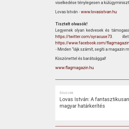
viselkedése ténylegesen a külügyminiszt
Lovas István -
www.lovasistvan.hu
Tisztelt olvasók!
Legyenek olyan kedvesek és támogass
https://twitter.com/syracuse73
. ill
https://www.facebook.com/flagmagazi
- Minden "lájk számít, segíti a magazin 
Köszönettel és barátsággal!
www.flagmagazin.hu
Előző cikk
Lovas István: A fantasztikusan
magyar határkerítés