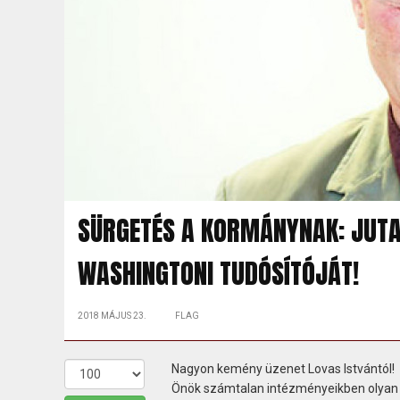
SÜRGETÉS A KORMÁNYNAK: JUTA
WASHINGTONI TUDÓSÍTÓJÁT!
2018 MÁJUS 23.
FLAG
Nagyon kemény üzenet Lovas Istvántól!
Önök számtalan intézményeikben olyan 