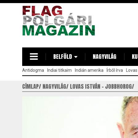
Ugrás
a
tartalomra
BELFÖLD
NAGYVILÁG
KU
Antidogma
Indiai titkaim
Indián amerika
Írből írva
Lovas 
CÍMLAP
NAGYVILÁG
LOVAS ISTVÁN - JOBBHOROG