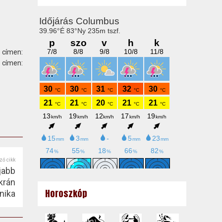
 címen:
ímen:
ző cikk
jabb
krán
Horoszkóp
nika