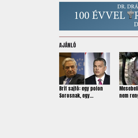
AJÁNLÓ
Brit sajtó: egy pofon
Mesebeli
Sorosnak, egy...
nem reng