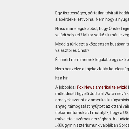
Egy tisztességes, pártatlan távirati irodá
alapérdeke lett volna. Nem hogy a nyuga
Nincs már elegük abból, hogy Önöket éjje
valódi helyzet? Mikor vetkőzik már le v
Meddig tűrik ezt a közpénzen busásan tá
választói és Önök?
És miért nem mernek legalább egy szó bír
Nem beszélve a tájékoztatás kötelessé
Itt a hír:
A jobboldali
Fox News amerikai televízió
működését figyelő Judicial Watch nevű 
amelyek szerint az amerikai külügymin
anyagi támogatást nyújtott az ottani v
dokumentumok azt mutatják, hogy a USAID
műveleteit számos országban. A Judicial
„Külügyminisztériumunk valójában Soros 