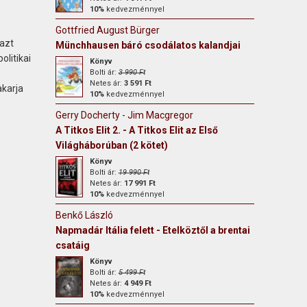
10%
kedvezménnyel
Gottfried August Bürger
azt
Münchhausen báró csodálatos kalandjai
litikai
Könyv
Bolti ár:
3 990 Ft
Netes ár:
3 591 Ft
akarja
10%
kedvezménnyel
Gerry Docherty - Jim Macgregor
A Titkos Elit 2. - A Titkos Elit az Első
Világháborúban (2 kötet)
Könyv
Bolti ár:
19 990 Ft
Netes ár:
17 991 Ft
10%
kedvezménnyel
Benkő László
Napmadár Itália felett - Etelköztől a brentai
csatáig
Könyv
Bolti ár:
5 499 Ft
Netes ár:
4 949 Ft
10%
kedvezménnyel