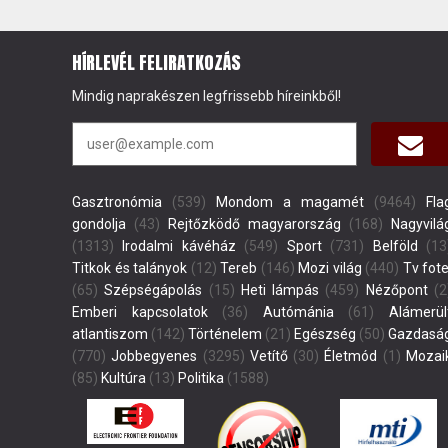
HÍRLEVÉL FELIRATKOZÁS
Mindig naprakészen legfrissebb híreinkből!
Gasztronómia
(539)
Mondom a magamét
(9464)
Fla
gondolja
(43)
Rejtőzködő magyarország
(168)
Nagyvilá
(1313)
Irodalmi kávéház
(549)
Sport
(731)
Belföld
(13
Titkok és talányok
(12)
Tereb
(146)
Mozi világ
(440)
Tv fote
(65)
Szépségápolás
(15)
Heti lámpás
(459)
Nézőpont
(2
Emberi kapcsolatok
(36)
Autómánia
(61)
Alámerül
atlantiszom
(142)
Történelem
(21)
Egészség
(50)
Gazdasá
(770)
Jobbegyenes
(3295)
Vetítő
(30)
Életmód
(1)
Mozai
(85)
Kultúra
(13)
Politika
(1588)