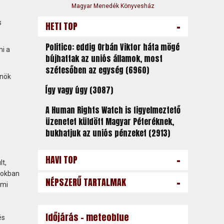
Magyar Menedék Könyvesház
-
s
HETI TOP
Politico: eddig Orbán Viktor háta mögé
mi a
bújhattak az uniós államok, most
szétesőben az egység (6960)
Önök
Így vagy úgy (3087)
A Human Rights Watch is figyelmeztető
üzenetet küldött Magyar Péteréknek,
bukhatjuk az uniós pénzeket (2913)
-
HAVI TOP
t,
gokban
-
NÉPSZERŰ TARTALMAK
umi
Időjárás - meteoblue
és