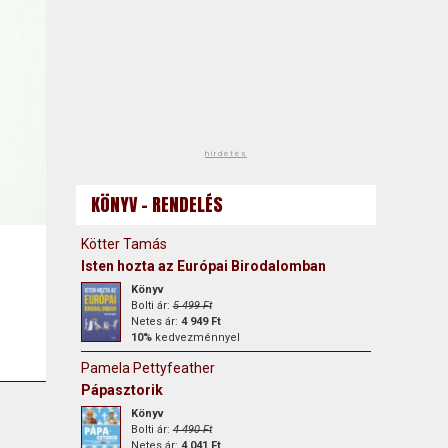
hirdetés
KÖNYV - RENDELÉS
Kötter Tamás
Isten hozta az Európai Birodalomban
Könyv
Bolti ár:
5 499 Ft
Netes ár:
4 949 Ft
10%
kedvezménnyel
Pamela Pettyfeather
Pápasztorik
Könyv
Bolti ár:
4 490 Ft
Netes ár:
4 041 Ft