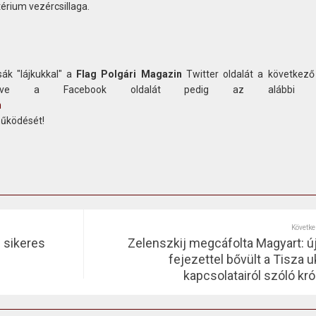
érium vezércsillaga.
ák "lájkukkal" a
Flag Polgári Magazin
Twitter oldalát a következő
etve a Facebook oldalát pedig az alábbi c
n
működését!
Követke
 sikeres
Zelenszkij megcáfolta Magyart: ú
fejezettel bővült a Tisza u
kapcsolatairól szóló kró