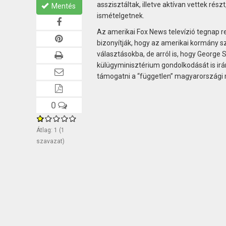
asszisztáltak, illetve aktívan vettek ré
Mentés
ismételgetnek.
Az amerikai Fox News televízió tegnap 
bizonyítják, hogy az amerikai kormány s
választásokba, de arról is, hogy George
külügyminisztérium gondolkodását is irán
támogatni a “független” magyarországi m
0
Átlag:
1
(
1
szavazat)