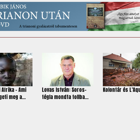
 Afrika - Ami
Lovas István: Soros-
Kolontár és L’Aqu
eti meg a...
tégla mondta tollba...