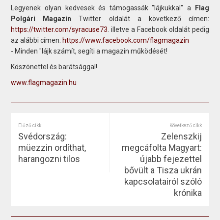
Legyenek olyan kedvesek és támogassák "lájkukkal" a
Flag
Polgári Magazin
Twitter oldalát a következő címen:
https://twitter.com/syracuse73
. illetve a Facebook oldalát pedig
az alábbi címen:
https://www.facebook.com/flagmagazin
- Minden "lájk számít, segíti a magazin működését!
Köszönettel és barátsággal!
www.flagmagazin.hu
Előző cikk
Következő cikk
Svédország:
Zelenszkij
müezzin ordíthat,
megcáfolta Magyart:
harangozni tilos
újabb fejezettel
bővült a Tisza ukrán
kapcsolatairól szóló
krónika