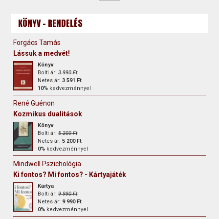
KÖNYV - RENDELÉS
Forgács Tamás
Lássuk a medvét!
Könyv
Bolti ár:
3 990 Ft
Netes ár:
3 591 Ft
10%
kedvezménnyel
René Guénon
Kozmikus dualitások
Könyv
Bolti ár:
5 200 Ft
Netes ár:
5 200 Ft
0%
kedvezménnyel
Mindwell Pszichológia
Ki fontos? Mi fontos? - Kártyajáték
Kártya
Bolti ár:
9 990 Ft
Netes ár:
9 990 Ft
0%
kedvezménnyel