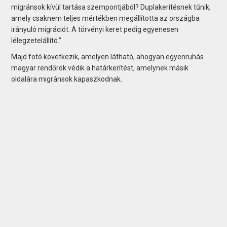
migránsok kívül tartása szempontjából? Duplakerítésnek tűnik,
amely csaknem teljes mértékben megállította az országba
irányuló migrációt. A törvényi keret pedig egyenesen
lélegzetelállító.”
Majd fotó következik, amelyen látható, ahogyan egyenruhás
magyar rendőrök védik a határkerítést, amelynek másik
oldalára migránsok kapaszkodnak.