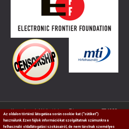
Kapcsolat
Médiaajánlat
Impresszum
GDPR
Az oldalon történő látogatása során cookie-kat (“sütiket”)
használunk.
Ezen fájlok információkat szolgáltatnak számunkra a
felhasználó oldallátogatási szokásairól, de nem tárolnak személyes
RSS