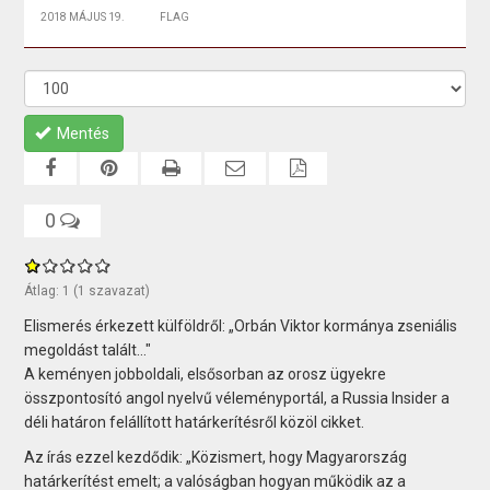
2018 MÁJUS 19.
FLAG
Mentés
0
Átlag:
1
(
1
szavazat)
Elismerés érkezett külföldről: „Orbán Viktor kormánya zseniális
megoldást talált..."
A keményen jobboldali, elsősorban az orosz ügyekre
összpontosító angol nyelvű véleményportál, a Russia Insider a
déli határon felállított határkerítésről közöl cikket.
Az írás ezzel kezdődik: „Közismert, hogy Magyarország
határkerítést emelt; a valóságban hogyan működik az a