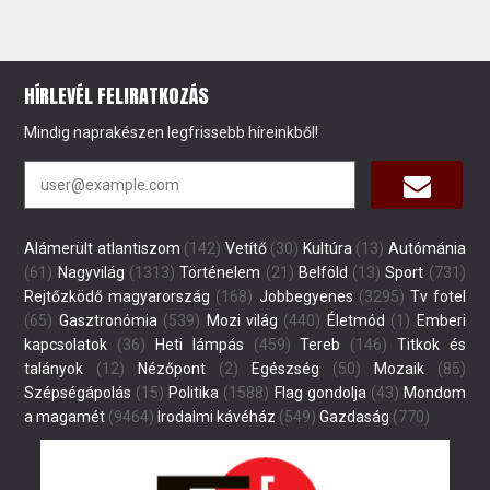
HÍRLEVÉL FELIRATKOZÁS
Mindig naprakészen legfrissebb híreinkből!
Alámerült atlantiszom
(142)
Vetítő
(30)
Kultúra
(13)
Autómánia
(61)
Nagyvilág
(1313)
Történelem
(21)
Belföld
(13)
Sport
(731)
Rejtőzködő magyarország
(168)
Jobbegyenes
(3295)
Tv fotel
(65)
Gasztronómia
(539)
Mozi világ
(440)
Életmód
(1)
Emberi
kapcsolatok
(36)
Heti lámpás
(459)
Tereb
(146)
Titkok és
talányok
(12)
Nézőpont
(2)
Egészség
(50)
Mozaik
(85)
Szépségápolás
(15)
Politika
(1588)
Flag gondolja
(43)
Mondom
a magamét
(9464)
Irodalmi kávéház
(549)
Gazdaság
(770)