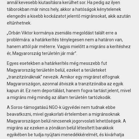
annál kevesebb kiutasításra kerülhet sor. Ha pedig az ilyen
táborokban már nincs hely, akkor a hatóságok kénytelenek
elengedni a kisebb kockázatot jelentő migránsokat, akik azután
eltűnhetnek.
„Orbán Viktor kormánya zseniális megoldást talált erre a
problémára: a határkerítés ténylegesen nem a határon van,
hanem attól pár méterre. Vagyis mielőtt a migráns a kerítéshez
ér, Magyarország területén jár már”.
Egyes esetekben a határkerítés még messzebb fut
Magyarország területén belül, ezeket a területeket
„tranzitzónáknak” nevezik. Amikor egy migránst elfognak
Magyarországon, azonnal átviszik a tranzitzónába az egyik
kapun át. Ez nem deportálást, hanem fogva tartást jelent, mivel
a migráns még mindig az állam területén tartózkodik.
A Soros-támogatású NGO-k ügyvédei nem tudnak ebbe
beavatkozni, mivel gyakorlati értelemben a migránsoknak
Magyarországon belül nincsenek jogorvoslati lehetőségeik. A
migráns az ezeken a zónákon belül létesített barakkok
egyikében be tudja nyújtani menedékkérelmét, és kivárhatja