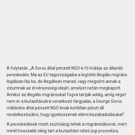
A folytatás: „A Soros által pénzelt NGO-k fő trükkje az állandó
pereskedés. Ma az EU tagországaiba a legtöbb illegális migráns
legálisan lép be, de illegálisan marad, vagy megsérti annak a
vízumnak az érvényességi idejét, amelyet netán megkapott.
Amikor az illegális migránsokat fogva tartják addig, amíg véget
nem ér a kiutasításukra vonatkozó tárgyalás, a George Soros
milliárdos által pénzelt NGO-knak korlátlan pénzt áll
rendelkezésükre, hogy igyekezzenek elérni kiszabadulásukat”.
A pereskedések miatt zsúfolásig teltek a migránstáborok, mert
minél hosszabb ideig tart a kiutasítást célzó jogi procedúra,