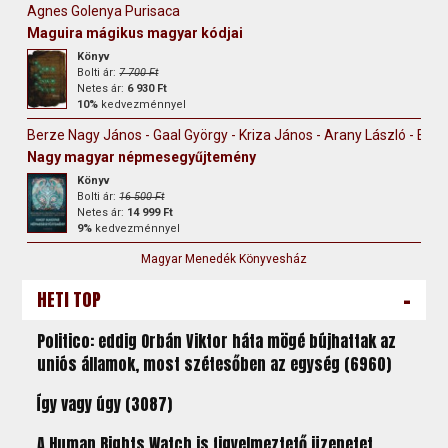
Agnes Golenya Purisaca
Maguira mágikus magyar kódjai
Könyv
Bolti ár:
7 700 Ft
Netes ár:
6 930 Ft
10%
kedvezménnyel
Berze Nagy János - Gaal György - Kriza János - Arany László - Erdély
Nagy magyar népmesegyűjtemény
Könyv
Bolti ár:
16 500 Ft
Netes ár:
14 999 Ft
9%
kedvezménnyel
Magyar Menedék Könyvesház
-
HETI TOP
Politico: eddig Orbán Viktor háta mögé bújhattak az
uniós államok, most szétesőben az egység (6960)
Így vagy úgy (3087)
A Human Rights Watch is figyelmeztető üzenetet