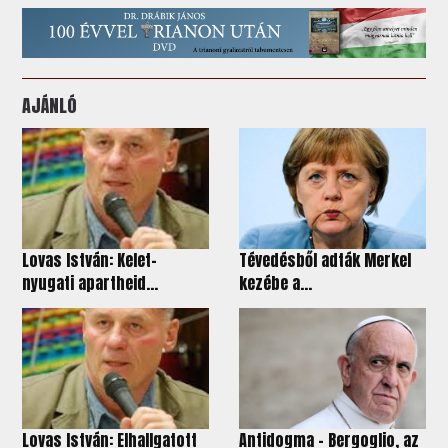
AJÁNLÓ
Lovas István: Kelet-
Tévedésből adták Merkel
nyugati apartheid...
kezébe a...
Lovas István: Elhallgatott
Antidogma - Bergoglio, az