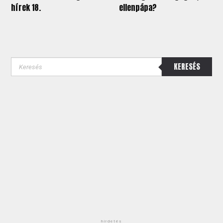
hírek 18.
ellenpápa?
KERESÉS
hirdetés