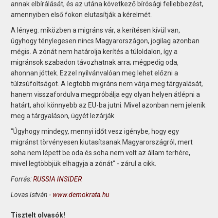
annak elbírálását, és az utána következő bírósági fellebbezést,
amennyiben első fokon elutasítják a kérelmét.
A lényeg: miközben a migráns vár, a kerítésen kívül van,
úgyhogy ténylegesen nincs Magyarországon, jogilag azonban
mégis. A zónát nem határolja kerítés a túloldalon, így a
migránsok szabadon távozhatnak arra; mégpedig oda,
ahonnan jöttek. Ezzel nyilvánvalóan meg lehet előzni a
túlzsúfoltságot. A legtöbb migráns nem várja meg tárgyalását,
hanem visszafordulva megpróbálja egy olyan helyen átlépni a
határt, ahol könnyebb az EU-ba jutni. Mivel azonban nem jelenik
meg a tárgyaláson, ügyét lezárják.
"Úgyhogy mindegy, mennyi időt vesz igénybe, hogy egy
migránst törvényesen kiutasítsanak Magyarországról, mert
soha nem lépett be oda és soha nem volt az állam terhére,
mivel legtöbbjük elhagyja a zónát" - zárul a cikk.
Forrás:
RUSSIA INSIDER
Lovas István -
www.demokrata.hu
Tisztelt olvasók!