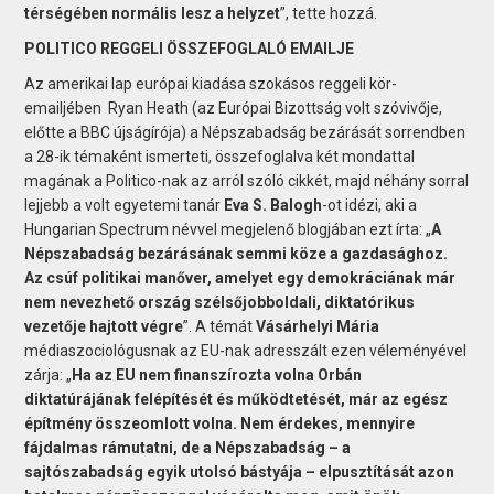
térségében normális lesz a helyzet
”, tette hozzá.
POLITICO REGGELI ÖSSZEFOGLALÓ EMAILJE
Az amerikai lap európai kiadása szokásos reggeli kör-
emailjében Ryan Heath (az Európai Bizottság volt szóvivője,
előtte a BBC újságírója) a Népszabadság bezárását sorrendben
a 28-ik témaként ismerteti, összefoglalva két mondattal
magának a Politico-nak az arról szóló cikkét, majd néhány sorral
lejjebb a volt egyetemi tanár
Eva S. Balogh
-ot idézi, aki a
Hungarian Spectrum névvel megjelenő blogjában ezt írta: „
A
Népszabadság bezárásának semmi köze a gazdasághoz.
Az csúf politikai manőver, amelyet egy demokráciának már
nem nevezhető ország szélsőjobboldali, diktatórikus
vezetője hajtott végre
”. A témát
Vásárhelyi Mária
médiaszociológusnak az EU-nak adresszált ezen véleményével
zárja: „
Ha az EU nem finanszírozta volna Orbán
diktatúrájának felépítését és működtetését, már az egész
építmény összeomlott volna. Nem érdekes, mennyire
fájdalmas rámutatni, de a Népszabadság – a
sajtószabadság egyik utolsó bástyája – elpusztítását azon