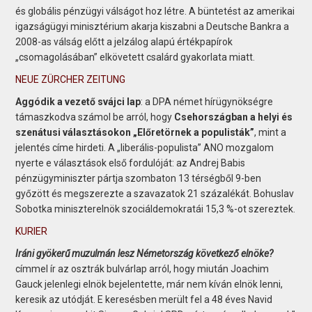
és globális pénzügyi válságot hoz létre. A büntetést az amerikai
igazságügyi minisztérium akarja kiszabni a Deutsche Bankra a
2008-as válság előtt a jelzálog alapú értékpapírok
„csomagolásában” elkövetett csalárd gyakorlata miatt.
NEUE ZÜRCHER ZEITUNG
Aggódik a vezető svájci lap
: a DPA német hírügynökségre
támaszkodva számol be arról, hogy
Csehországban a helyi és
szenátusi választásokon „Előretörnek a populisták”
, mint a
jelentés címe hirdeti. A „liberális-populista” ANO mozgalom
nyerte e választások első fordulóját: az Andrej Babis
pénzügyminiszter pártja szombaton 13 térségből 9-ben
győzött és megszerezte a szavazatok 21 százalékát. Bohuslav
Sobotka miniszterelnök szociáldemokratái 15,3 %-ot szereztek.
KURIER
Iráni gyökerű muzulmán lesz Németország következő elnöke?
címmel ír az osztrák bulvárlap arról, hogy miután Joachim
Gauck jelenlegi elnök bejelentette, már nem kíván elnök lenni,
keresik az utódját. E keresésben merült fel a 48 éves Navid