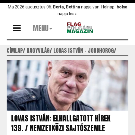
Ugrás
Ma 2026 augusztus 06.
Berta, Bettina
napja van. Holnap
Ibolya
a
napja lesz.
tartalomra
MENU
CÍMLAP
NAGYVILÁG
LOVAS ISTVÁN - JOBBHOROG
LOVAS ISTVÁN: ELHALLGATOTT HÍREK
139. / NEMZETKÖZI SAJTÓSZEMLE