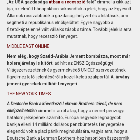
„
Az USA gazdasága
útban a recesszió
felé
” címmel a cikk azt
írja, az elmúlt hónapokban sokasodtak a jelek, hogy az Egyesült
Államok rosszabbodik a gazdasági helyzet és a kilátások, ami
segítheti a republikánus elnökjelöltet. Egyre nagyobb a
fizetőképtelenné vált vállalkozások száma. További jelek is arra
mutatnak, hogy recesszió fenyeget.
MIDDLE EAST ONLINE
Nem elég, hogy Szaúd-Arábia Jement bombázza, most már
kolerajárvány is kitört
, ad hírt az ENSZ Egészségügyi
Világszervezetének és gyermekvédő UNICEF szervezetének
figyelmeztető jelentéséről a közel-keleti szakportál.
A járvány
jemeni gyerekek millióit fenyegeti.
THE NEW YORK TIMES
A Deutsche Bank a következő Lehman Brothers: távoli, de nem
elképzelhetetlen
címmel ír arról a lap, hogy a német pénzügyi
hatalom jelképének számító, Európa negyedik legnagyobb
bankja elleni 14 milliárd dolláros pénzbüntetés fenyegetése
elegendő volt a piaci pánik megindulására, vagyis arra, hogy a
Deutsche Bank a Lehman Brothers-hez hasonlóan összeomlik