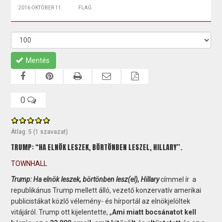
2016 OKTÓBER 11.
FLAG
Mentés
0
Átlag:
5
(
1
szavazat)
TRUMP: “HA ELNÖK LESZEK, BÖRTÖNBEN LESZEL, HILLARY”.
TOWNHALL
Trump: Ha elnök leszek, börtönben lesz(el), Hillary
címmel ír a
republikánus Trump mellett álló, vezető konzervatív amerikai
publicistákat közlő vélemény- és hírportál az elnökjelöltek
vitájáról. Trump ott kijelentette, „
Ami miatt bocsánatot kell