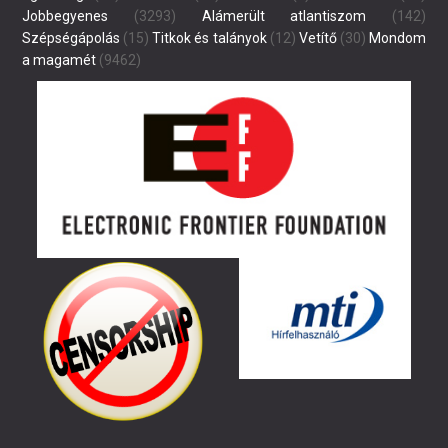
Jobbegyenes
(3293)
Alámerült atlantiszom
(142)
Szépségápolás
(15)
Titkok és talányok
(12)
Vetítő
(30)
Mondom
a magamét
(9462)