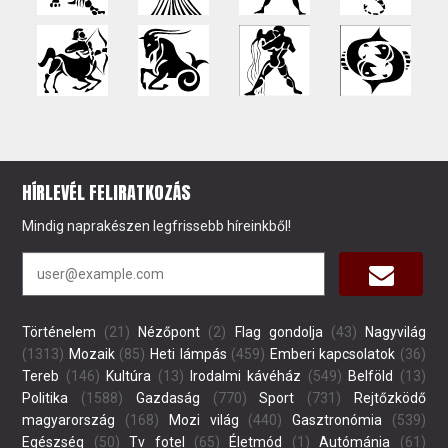
HÍRLEVÉL FELIRATKOZÁS
Mindig naprakészen legfrissebb híreinkből!
Történelem
(21)
Nézőpont
(2)
Flag gondolja
(43)
Nagyvilág
(1313)
Mozaik
(85)
Heti lámpás
(459)
Emberi kapcsolatok
(36)
Tereb
(146)
Kultúra
(13)
Irodalmi kávéház
(549)
Belföld
(13)
Politika
(1588)
Gazdaság
(770)
Sport
(731)
Rejtőzködő
magyarország
(168)
Mozi világ
(440)
Gasztronómia
(539)
Egészség
(50)
Tv fotel
(65)
Életmód
(1)
Autómánia
(61)