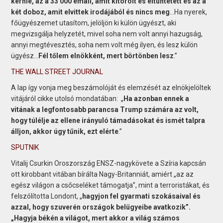
kérnie, az a 33 000 email, amit kitörölt és eltüntetett és az a
két doboz, amit elvittek irodájából és nincs meg
…Ha nyerek,
főügyészemet utasítom, jelöljön ki külön ügyészt, aki
megvizsgálja helyzetét, mivel soha nem volt annyi hazugság,
annyi megtévesztés, soha nem volt még ilyen, és lesz külön
ügyész…
Fél tőlem elnökként, mert börtönben lesz
.”
THE WALL STREET JOURNAL
A lap így vonja meg beszámolóját és elemzését az elnökjelöltek
vitájáról cikke utolsó mondatában: „
Ha azonban ennek a
vitának a legfontosabb parancsa Trump számára az volt,
hogy túlélje az ellene irányuló támadásokat és ismét talpra
álljon, akkor úgy tűnik, ezt elérte
.”
SPUTNIK
Vitalij Csurkin Oroszország ENSZ-nagykövete a Szíria kapcsán
ott kirobbant vitában bírálta Nagy-Britanniát, amiért „az az
egész világon a csőcseléket támogatja”, mint a terroristákat, és
felszólította Londont, „
hagyjon fel gyarmati szokásaival és
azzal, hogy szuverén országok belügyeibe avatkozik”.
„Hagyja békén a világot, mert akkor a világ számos