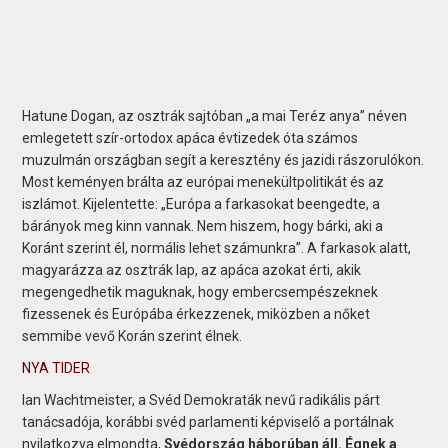
Hatune Dogan, az osztrák sajtóban „a mai Teréz anya” néven
emlegetett szír-ortodox apáca évtizedek óta számos
muzulmán országban segít a keresztény és jazidi rászorulókon.
Most keményen brálta az európai menekültpolitikát és az
iszlámot. Kijelentette: „Európa a farkasokat beengedte, a
bárányok meg kinn vannak. Nem hiszem, hogy bárki, aki a
Koránt szerint él, normális lehet számunkra”. A farkasok alatt,
magyarázza az osztrák lap, az apáca azokat érti, akik
megengedhetik maguknak, hogy embercsempészeknek
fizessenek és Európába érkezzenek, miközben a nőket
semmibe vevő Korán szerint élnek.
NYA TIDER
Ian Wachtmeister, a Svéd Demokraták nevű radikális párt
tanácsadója, korábbi svéd parlamenti képviselő a portálnak
nyilatkozva elmondta,
Svédország háborúban áll. Égnek a