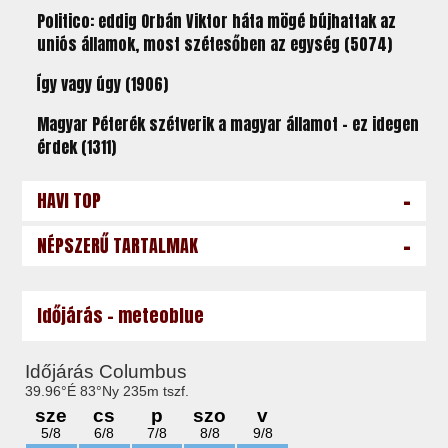
Politico: eddig Orbán Viktor háta mögé bújhattak az
uniós államok, most szétesőben az egység (5074)
Így vagy úgy (1906)
Magyar Péterék szétverik a magyar államot – ez idegen
érdek (1311)
-
HAVI TOP
-
NÉPSZERŰ TARTALMAK
Időjárás - meteoblue