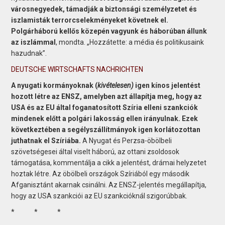
városnegyedek, támadják a biztonsági személyzetet és
iszlamisták terrorcselekményeket követnek el.
Polgárháború kellős közepén vagyunk és háborúban állunk
az iszlámmal
, mondta. „Hozzátette: a média és politikusaink
hazudnak”.
DEUTSCHE WIRTSCHAFTS NACHRICHTEN
A nyugati kormányoknak (
kivételesen)
igen kínos jelentést
hozott létre az ENSZ, amelyben azt állapítja meg, hogy az
USA és az EU által foganatosított Szíria elleni szankciók
mindenek előtt a polgári lakosság ellen irányulnak. Ezek
következtében a segélyszállítmányok igen korlátozottan
juthatnak el Szíriába.
A Nyugat és Perzsa-öbölbeli
szövetségesei által viselt háború, az ottani zsoldosok
támogatása, kommentálja a cikk a jelentést, drámai helyzetet
hoztak létre. Az öbölbeli országok Szíriából egy második
Afganisztánt akarnak csinálni. Az ENSZ-jelentés megállapítja,
hogy az USA szankciói az EU szankcióknál szigorúbbak.
* * *