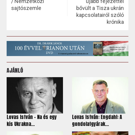
/ Nemzetközi
újabb fejezettel
sajtószemle
bővült a Tisza ukrán
kapcsolatairól szóló
krónika
AJÁNLÓ
Lovas István - Na és egy
Lovas István: Engdahl: A
kis Ukrakna...
gondolatgyárak...