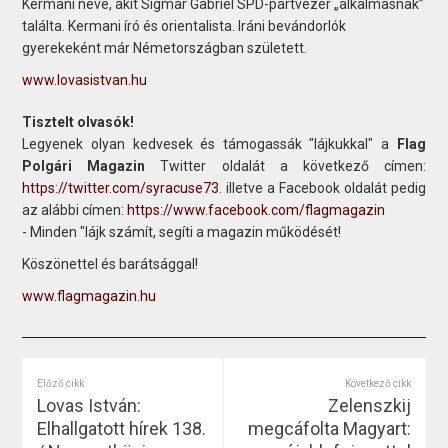
Kermani neve, akit Sigmar Gabriel SPD-pártvezér „alkalmasnak”
találta. Kermani író és orientalista. Iráni bevándorlók
gyerekeként már Németországban született.
www.lovasistvan.hu
Tisztelt olvasók!
Legyenek olyan kedvesek és támogassák "lájkukkal" a
Flag
Polgári Magazin
Twitter oldalát a következő címen:
https://twitter.com/syracuse73
. illetve a Facebook oldalát pedig
az alábbi címen:
https://www.facebook.com/flagmagazin
- Minden "lájk számít, segíti a magazin működését!
Köszönettel és barátsággal!
www.flagmagazin.hu
Előző cikk
Következő cikk
Lovas István:
Zelenszkij
Elhallgatott hírek 138.
megcáfolta Magyart: