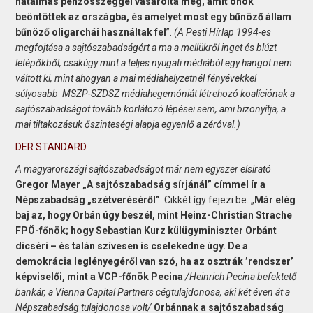
hatalmas pénzösszeggel vásárolta meg, amit önök
beöntöttek az országba, és amelyet most egy bűnöző állam
bűnöző oligarchái használtak fel
”.
(A Pesti Hírlap 1994-es
megfojtása a sajtószabadságért a ma a mellükről inget és blúzt
letépőkből, csakúgy mint a teljes nyugati médiából egy hangot nem
váltott ki, mint ahogyan a mai médiahelyzetnél fényévekkel
súlyosabb MSZP-SZDSZ médiahegemóniát létrehozó koalíciónak a
sajtószabadságot tovább korlátozó lépései sem, ami bizonyítja, a
mai tiltakozásuk őszinteségi alapja egyenlő a zéróval.)
DER STANDARD
A magyarországi sajtószabadságot már nem egyszer elsirató
Gregor Mayer „A sajtószabadság sírjánál” címmel ír a
Népszabadság „szétveréséről”
. Cikkét így fejezi be. „
Már elég
baj az, hogy Orbán úgy beszél, mint Heinz-Christian Strache
FPÖ-főnök; hogy Sebastian Kurz külügyminiszter Orbánt
dicséri – és talán szívesen is cselekedne úgy. De a
demokrácia leglényegéről van szó, ha az osztrák ’rendszer’
képviselői, mint a VCP-főnök Pecina
/Heinrich Pecina befektető
bankár, a Vienna Capital Partners cégtulajdonosa, aki két éven át a
Népszabadság tulajdonosa volt/
Orbánnak a sajtószabadság