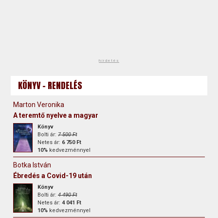
hirdetés
KÖNYV - RENDELÉS
Marton Veronika
A teremtő nyelve a magyar
Könyv
Bolti ár:
7 500 Ft
Netes ár:
6 750 Ft
10%
kedvezménnyel
Botka István
Ébredés a Covid-19 után
Könyv
Bolti ár:
4 490 Ft
Netes ár:
4 041 Ft
10%
kedvezménnyel