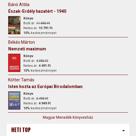
Bánó Attila
Észak-Erdély hazatért - 1940
Könyv
Bolti ár:
11 990 Ft
Netes ár:
10 791 Ft
10%
kedvezménnyel
Békés Márton
Nemzeti maximum
Könyv
Bolti ár:
4 990 Ft
Netes ár:
4 491 Ft
10%
kedvezménnyel
Kötter Tamás
Isten hozta az Európai Birodalomban
Könyv
Bolti ár:
5 499 Ft
Netes ár:
4 949 Ft
10%
kedvezménnyel
Magyar Menedék Könyvesház
-
HETI TOP