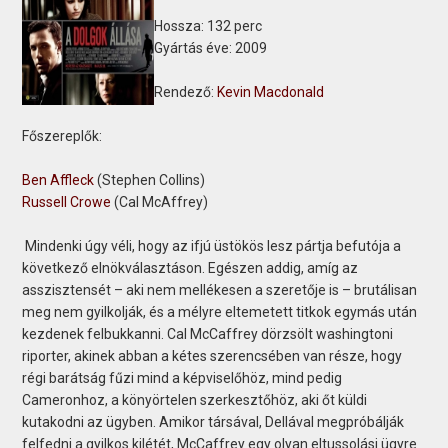
Hossza:
132 perc
Gyártás éve:
2009
Rendező:
Kevin Macdonald
Főszereplők:
Ben Affleck
(Stephen Collins)
Russell Crowe
(Cal McAffrey)
Mindenki úgy véli, hogy az ifjú üstökös lesz pártja befutója a
következő elnökválasztáson. Egészen addig, amíg az
asszisztensét – aki nem mellékesen a szeretője is – brutálisan
meg nem gyilkolják, és a mélyre eltemetett titkok egymás után
kezdenek felbukkanni. Cal McCaffrey dörzsölt washingtoni
riporter, akinek abban a kétes szerencsében van része, hogy
régi barátság fűzi mind a képviselőhöz, mind pedig
Cameronhoz, a könyörtelen szerkesztőhöz, aki őt küldi
kutakodni az ügyben. Amikor társával, Dellával megpróbálják
felfedni a gyilkos kilétét, McCaffrey egy olyan eltussolási ügyre