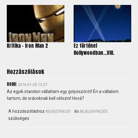
Kritika – Iron Man 2
Ez történet
Hollywoodban…VIII.
Hozzászólások
ROMI
2016-01-28 13:27
Az egyik standon vállaltam egy golyószórót! Én a vállalom
tartom, de srácoknak kell célozni! Hová?
A hozzászóláshoz
és
REGISZTRÁCIÓ
BEJELENTKEZÉS
szükséges