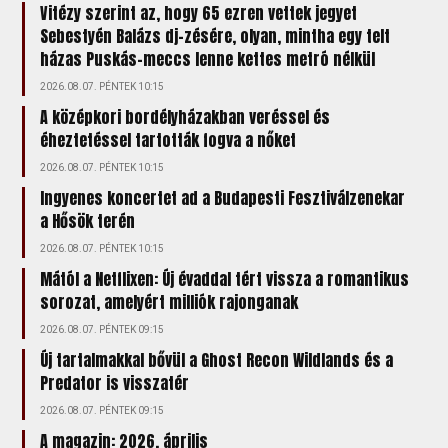
Vitézy szerint az, hogy 65 ezren vettek jegyet
Sebestyén Balázs dj-zésére, olyan, mintha egy telt
házas Puskás-meccs lenne kettes metró nélkül
2026.08.07. PÉNTEK 10:15
A középkori bordélyházakban veréssel és
éheztetéssel tartották fogva a nőket
2026.08.07. PÉNTEK 10:15
Ingyenes koncertet ad a Budapesti Fesztiválzenekar
a Hősök terén
2026.08.07. PÉNTEK 10:15
Mától a Netflixen: Új évaddal tért vissza a romantikus
sorozat, amelyért milliók rajonganak
2026.08.07. PÉNTEK 09:15
Új tartalmakkal bővül a Ghost Recon Wildlands és a
Predator is visszatér
2026.08.07. PÉNTEK 09:15
A magazin: 2026. április