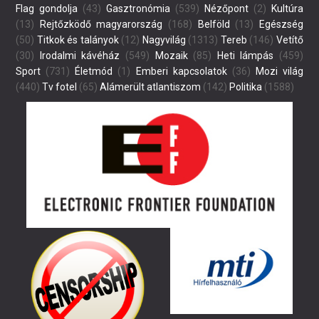
Flag gondolja
(43)
Gasztronómia
(539)
Nézőpont
(2)
Kultúra
(13)
Rejtőzködő magyarország
(168)
Belföld
(13)
Egészség
(50)
Titkok és talányok
(12)
Nagyvilág
(1313)
Tereb
(146)
Vetítő
(30)
Irodalmi kávéház
(549)
Mozaik
(85)
Heti lámpás
(459)
Sport
(731)
Életmód
(1)
Emberi kapcsolatok
(36)
Mozi világ
(440)
Tv fotel
(65)
Alámerült atlantiszom
(142)
Politika
(1588)