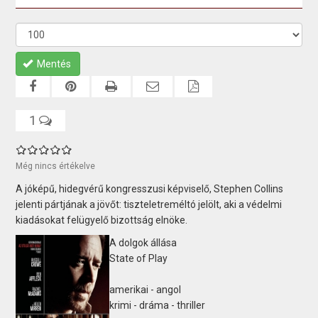
Mentés
1
Még nincs értékelve
A jóképű, hidegvérű kongresszusi képviselő, Stephen Collins
jelenti pártjának a jövőt: tiszteletreméltó jelölt, aki a védelmi
kiadásokat felügyelő bizottság elnöke.
A dolgok állása
State of Play
amerikai - angol
krimi - dráma - thriller