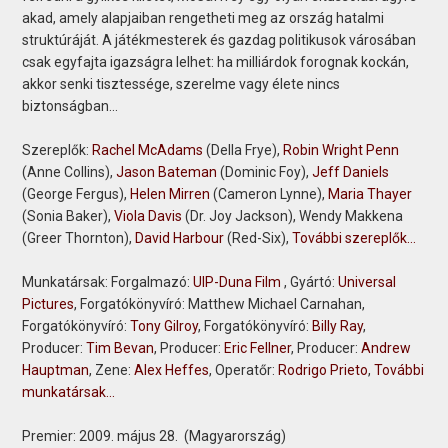
akad, amely alapjaiban rengetheti meg az ország hatalmi
struktúráját. A játékmesterek és gazdag politikusok városában
csak egyfajta igazságra lelhet: ha milliárdok forognak kockán,
akkor senki tisztessége, szerelme vagy élete nincs
biztonságban...
Szereplők:
Rachel McAdams
(Della Frye),
Robin Wright Penn
(Anne Collins),
Jason Bateman
(Dominic Foy),
Jeff Daniels
(George Fergus),
Helen Mirren
(Cameron Lynne),
Maria Thayer
(Sonia Baker),
Viola Davis
(Dr. Joy Jackson), Wendy Makkena
(Greer Thornton),
David Harbour
(Red-Six),
További szereplők...
Munkatársak:
Forgalmazó:
UIP-Duna Film
, Gyártó:
Universal
Pictures
, Forgatókönyvíró: Matthew Michael Carnahan,
Forgatókönyvíró:
Tony Gilroy
, Forgatókönyvíró:
Billy Ray
,
Producer:
Tim Bevan
, Producer:
Eric Fellner
, Producer:
Andrew
Hauptman
, Zene:
Alex Heffes
, Operatőr:
Rodrigo Prieto
,
További
munkatársak...
Premier:
2009. május 28. (Magyarország)