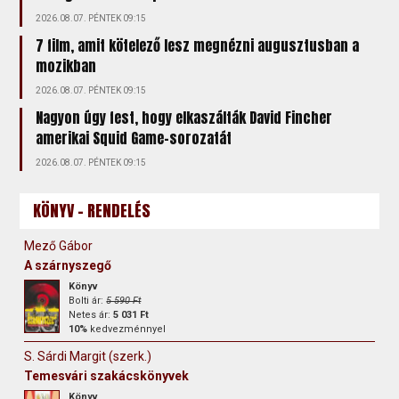
2026.08.07. PÉNTEK 09:15
7 film, amit kötelező lesz megnézni augusztusban a
mozikban
2026.08.07. PÉNTEK 09:15
Nagyon úgy fest, hogy elkaszálták David Fincher
amerikai Squid Game-sorozatát
2026.08.07. PÉNTEK 09:15
KÖNYV - RENDELÉS
Mező Gábor
A szárnyszegő
Könyv
Bolti ár:
5 590 Ft
Netes ár:
5 031 Ft
10%
kedvezménnyel
S. Sárdi Margit (szerk.)
Temesvári szakácskönyvek
Könyv