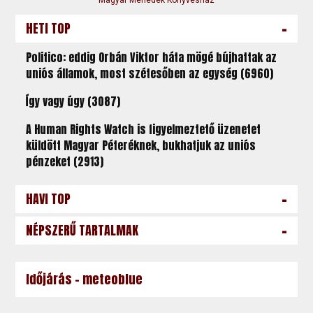
-
HETI TOP
Politico: eddig Orbán Viktor háta mögé bújhattak az
uniós államok, most szétesőben az egység (6960)
Így vagy úgy (3087)
A Human Rights Watch is figyelmeztető üzenetet
küldött Magyar Péteréknek, bukhatjuk az uniós
pénzeket (2913)
-
HAVI TOP
-
NÉPSZERŰ TARTALMAK
Időjárás - meteoblue