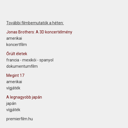
További filmbemutatók a héten:
Jonas Brothers: A 3D koncertélmény
amerikai
koncertfilm
Őrült életek
francia - mexikói - spanyol
dokumentumfilm
Megint 17
amerikai
vígjáték
A legnagyobb japán
japán
vígjáték
premierfilm.hu