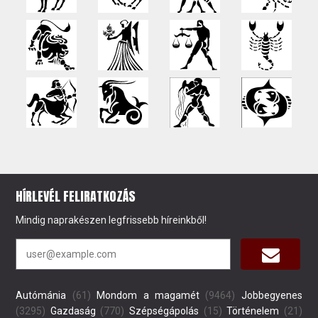
HÍRLEVÉL FELIRATKOZÁS
Mindig naprakészen legfrissebb híreinkből!
Autómánia
(61)
Mondom a magamét
(9464)
Jobbegyenes
(3295)
Gazdaság
(770)
Szépségápolás
(15)
Történelem
(21)