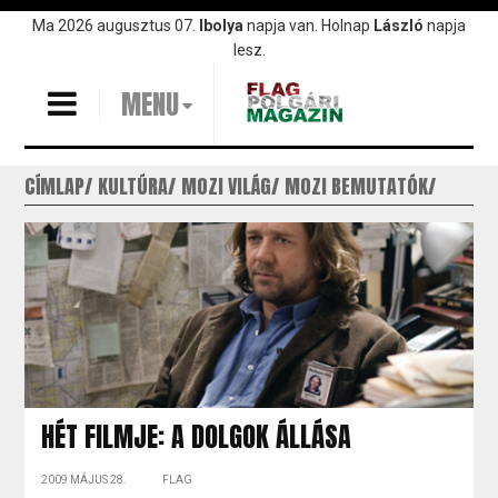
Ugrás
Ma 2026 augusztus 07.
Ibolya
napja van. Holnap
László
napja
a
lesz.
tartalomra
MENU
CÍMLAP
KULTÚRA
MOZI VILÁG
MOZI BEMUTATÓK
HÉT FILMJE: A DOLGOK ÁLLÁSA
2009 MÁJUS 28.
FLAG