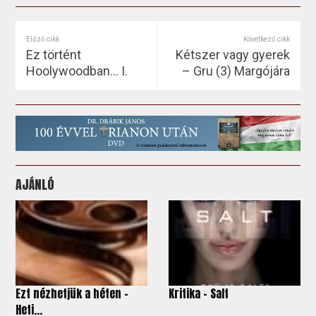
Előző cikk
Következő cikk
Ez történt
Kétszer vagy gyerek
Hoolywoodban... I.
– Gru (3) Margójára
AJÁNLÓ
Ezt nézhetjük a héten -
Kritika – Salt
Heti...