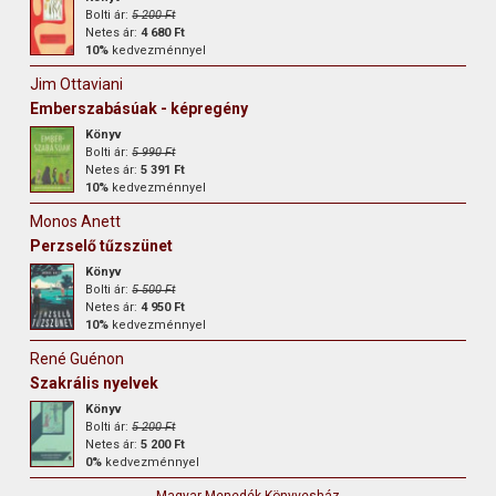
Bolti ár:
5 200 Ft
Netes ár:
4 680 Ft
10%
kedvezménnyel
Jim Ottaviani
Emberszabásúak - képregény
Könyv
Bolti ár:
5 990 Ft
Netes ár:
5 391 Ft
10%
kedvezménnyel
Monos Anett
Perzselő tűzszünet
Könyv
Bolti ár:
5 500 Ft
Netes ár:
4 950 Ft
10%
kedvezménnyel
René Guénon
Szakrális nyelvek
Könyv
Bolti ár:
5 200 Ft
Netes ár:
5 200 Ft
0%
kedvezménnyel
Magyar Menedék Könyvesház