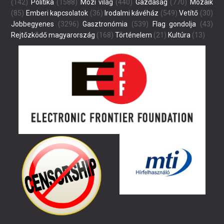
(142)
Politika
(1588)
Mozi világ
(440)
Gazdaság
(770)
Mozaik
(85)
Emberi kapcsolatok
(36)
Irodalmi kávéház
(549)
Vetítő
(30)
Jobbegyenes
(3296)
Gasztronómia
(539)
Flag gondolja
(43)
Rejtőzködő magyarország
(168)
Történelem
(21)
Kultúra
(13)