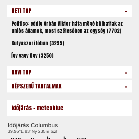
-
HETI TOP
Politico: eddig Orbán Viktor háta mögé bújhattak az
uniós államok, most szétesőben az egység (7702)
Kutyaszorítóban (3295)
Így vagy úgy (3250)
-
HAVI TOP
-
NÉPSZERŰ TARTALMAK
Időjárás - meteoblue