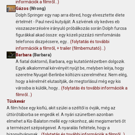
információk a filmről...)
Gázos
(Wrong)
Dolph Springer egy nap arra ébred, hogy elvesztette élete
értelmét - Paul nevű kutyáját. A szívének oly kedves eb
visszaszerzésére irányuló próbálkozás során Dolph furcsa
figurákkal akad össze: egy közeli pizzázó nimfomániás
telefonos diszpécsere, egy...
(folytatás és további
információk a filmről, + trailer (filmbemutató)...)
Barbara
(Barbara)
A fiatal doktornő, Barbara, egy kutatóintézetben dolgozik.
Egyik alkalommal kérvényét nyújt be, melyben leírja, hogy
szeretne Nyugat-Berlinbe költözni szerelméhez. Nem elég,
hogy a kérelmét elutasítják, de megtorlásul még egy kis
városba is küldik, hogy...
(folytatás és további információk a
filmről...)
Tüskevár
A film hőse egy kisfiú, akit szülei a széltől is óvják, még az
úttörőtáborba se engedik el. A nyári szünetben azonban
elmehet a Kis-Balaton mellé egy rokonhoz, aki megismerteti őt
a természet szépségeivel. A nyaralás feltétele, hogy a
bizonyítványnak...
(folytatás és további információk a filmről...)