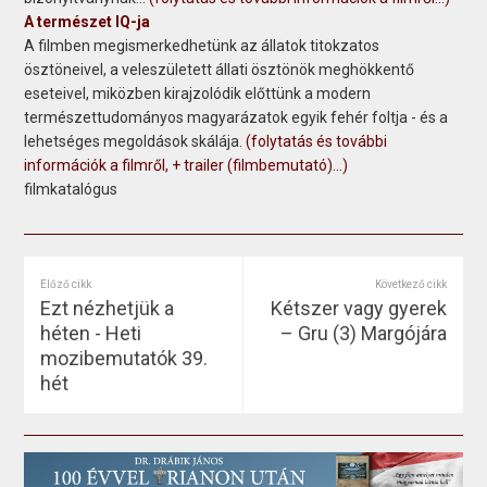
A természet IQ-ja
A filmben megismerkedhetünk az állatok titokzatos
ösztöneivel, a veleszületett állati ösztönök meghökkentő
eseteivel, miközben kirajzolódik előttünk a modern
természettudományos magyarázatok egyik fehér foltja - és a
lehetséges megoldások skálája.
(folytatás és további
információk a filmről, + trailer (filmbemutató)...)
filmkatalógus
Előző cikk
Következő cikk
Ezt nézhetjük a
Kétszer vagy gyerek
héten - Heti
– Gru (3) Margójára
mozibemutatók 39.
hét