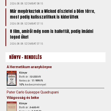
2026.08.08. SZOMBAT 08:15
Már megérkeztek a Wicked díszletei a Dóm térre,
most pedig kulisszatitkok is kiderültek
2026.08.08. SZOMBAT 07:15
8 film, amiről még nem is hallottál, pedig imádni
fogod őket
2026.08.08. SZOMBAT 07:15
KÖNYV - RENDELÉS
A Hermetikum aranykönyve
Könyv
Bolti ár:
13 330 Ft
Netes ár:
11 999 Ft
10%
kedvezménnyel
Pater Carlo Guiseppe Quadrupani
Világosság és béke
Könyv
Bolti ár:
3 600 Ft