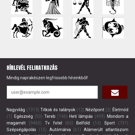
HÍRLEVÉL FELIRATKOZÁS
Mindig naprakészen legfrissebb híreinkből!
Nagyvilág
(1313)
Titkok és talányok
(12)
Nézőpont
(2)
Életmód
(1)
Egészség
(50)
Tereb
(146)
Heti lámpás
(459)
Mondom a
magamét
(9465)
Tv fotel
(65)
Belföld
(13)
Sport
(731)
Szépségápolás
(15)
Autómánia
(61)
Alámerült atlantiszom