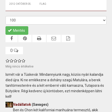
2012 OKTÓBER 05.
FLAG
Mentés
0
Még nincs értékelve
Ismét vár a Tüskevár. Mindannyiunk nagy, közös nyári kalandja
éled újra. Ki ne emlékezne a dohány szagú Matulára, a berek
tanítómesterére és a két emberré váló kamaszra, Tutajosra és
Bütyökre. Régi kedvenc új köntösben, ezt mindenképpen látni
kell!
Vadállatok
(Savages)
Ben és Chon két kaliforniai marihuána termesztő, akik