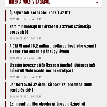
-
HÍREK A MOZI VILÁGÁBÓL
Új Baywatch-sorozatot készít az RTL
2026.08.08. SZOMBAT 11:15
Nem mindennapi hír érkezett a Szívek szállodája
sorozatról
2026.08.08. SZOMBAT 11:15
A GTA VI miatt 8,2 milliárd dolláros bevételre számít
a Take-Two ebben a pénzügyi évben
2026.08.08. SZOMBAT 10:15
Éjszaka hegesztették össze a Dunából BUdapestnél
előkerült Wehrmacht-motorkerékpárt
2026.08.08. SZOMBAT 09:15
Jár borravaló az ételfutárnak? Ezt érdemes tudni
rendelés előtt
2026.08.08. SZOMBAT 09:15
Ezt mondta a Morcheeba gitárosa a Szigetről