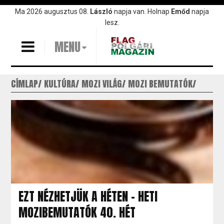
Ugrás
Ma 2026 augusztus 08.
László
napja van. Holnap
Emőd
napja
a
lesz.
tartalomra
MENU
CÍMLAP
KULTÚRA
MOZI VILÁG
MOZI BEMUTATÓK
EZT NÉZHETJÜK A HÉTEN - HETI
MOZIBEMUTATÓK 40. HÉT