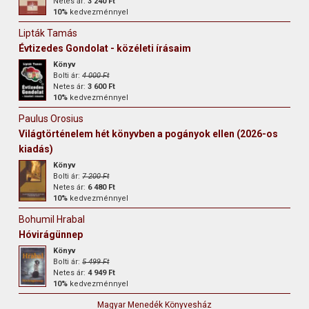
Netes ár:
3 240 Ft
10%
kedvezménnyel
Lipták Tamás
Évtizedes Gondolat - közéleti írásaim
Könyv
Bolti ár:
4 000 Ft
Netes ár:
3 600 Ft
10%
kedvezménnyel
Paulus Orosius
Világtörténelem hét könyvben a pogányok ellen (2026-os
kiadás)
Könyv
Bolti ár:
7 200 Ft
Netes ár:
6 480 Ft
10%
kedvezménnyel
Bohumil Hrabal
Hóvirágünnep
Könyv
Bolti ár:
5 499 Ft
Netes ár:
4 949 Ft
10%
kedvezménnyel
Magyar Menedék Könyvesház