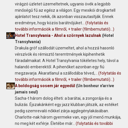
virágzó üzletet üzemeltetnek, ugyanis övék a legjobb
minőségű fű az egész a világon. Egy mexikói drogkartell
ajánlatot tesz nekik, ők azonban visszautasítják. Ennek
eredménye, hogy közös barátnőjüket...
(folytatás és
további információk a filmről, + trailer (filmbemutató)...)
Hotel Transylvania - Ahol a szörnyek lazulnak
(Hotel
Transylvania)
Drakula gróf szállodát üzemeltet, ahol a hozzá hasonló
vérszívók és rémisztő teremtmények kipihenhetik
fáradalmaikat. A Hotel Transylvania tökéletes hely, távol a
halandó emberektől. A pihenőket azonban egy fiú
megzavarja. Akaratlanul a szállodába téved,...
(folytatás és
további információk a filmről, + trailer (filmbemutató)...)
A boldogság sosem jár egyedül
(Un bonheur n'arrive
jamais seul)
Sacha-t három dolog élteti: a barátai, a zongorája és a
bulizás. Éjszakánként egy jazz klubban játszik, az estéket
pedig szemrevaló nőkkel zárja agglegénylakásában.
Charlotte-nak három gyermeke van, egy jól menő munkája,
no meg két exférje. Életébe már...
(folytatás és további