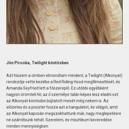
Jön Piroska, Twilight köntösben
Azt hiszem a címben elmondtam mindent, a Twilight (Alkonyat)
rendezője vette kezébe a Red Riding Hood megfilmesítését, és
Amanda Seyfried lett a főszereplő. Ez utóbbi egyébként
nagyon örömteli hír, az ő személye talán képes lesz eladni ezt
az Alkonyat köntösbe bújtatott mesét még nekem is. Az
előzetes és a poszter hozza azt a hangulatot, és világot, amit
az Alkonyat kapcsán megszokhattunk már, nagy meglepetésre
ne számítsunk tehát. Szerelem, és misztikum keveredése
minden mennyiségben: