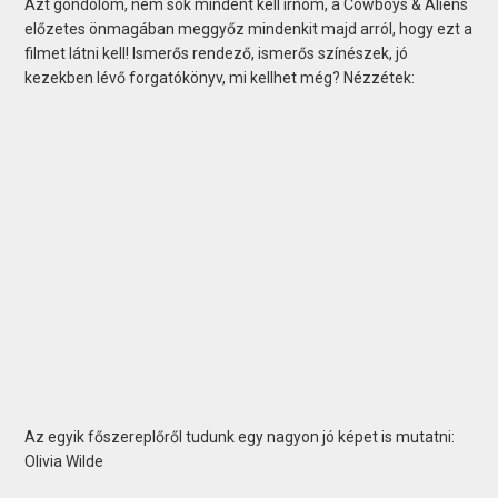
Azt gondolom, nem sok mindent kell írnom, a Cowboys & Aliens
előzetes önmagában meggyőz mindenkit majd arról, hogy ezt a
filmet látni kell! Ismerős rendező, ismerős színészek, jó
kezekben lévő forgatókönyv, mi kellhet még? Nézzétek:
Az egyik főszereplőről tudunk egy nagyon jó képet is mutatni:
Olivia Wilde