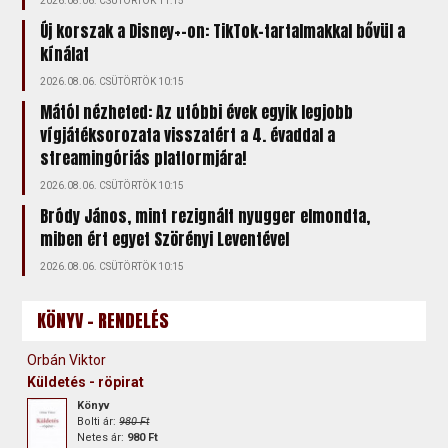
2026.08.06. CSÜTÖRTÖK 11:15
Új korszak a Disney+-on: TikTok-tartalmakkal bővül a
kínálat
2026.08.06. CSÜTÖRTÖK 10:15
Mától nézheted: Az utóbbi évek egyik legjobb
vígjátéksorozata visszatért a 4. évaddal a
streamingóriás platformjára!
2026.08.06. CSÜTÖRTÖK 10:15
Bródy János, mint rezignált nyugger elmondta,
miben ért egyet Szörényi Leventével
2026.08.06. CSÜTÖRTÖK 10:15
KÖNYV - RENDELÉS
Orbán Viktor
Küldetés - röpirat
Könyv
Bolti ár:
980 Ft
Netes ár:
980 Ft