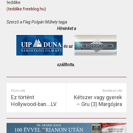
teddike
(
teddike.freeblog.hu
)
Szerző a Flag Polgári Műhely tagja
Híreinket a
és az
szállította.
Előző cikk
Következő cikk
Ez történt
Kétszer vagy gyerek
Hollywood-ban….LV.
– Gru (3) Margójára