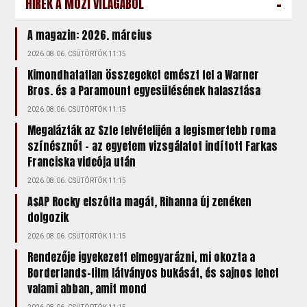
-
HÍREK A MOZI VILÁGÁBÓL
A magazin: 2026. március
2026.08.06. CSÜTÖRTÖK 11:15
Kimondhatatlan összegeket emészt fel a Warner
Bros. és a Paramount egyesülésének halasztása
2026.08.06. CSÜTÖRTÖK 11:15
Megalázták az Szfe felvételijén a legismertebb roma
színésznőt – az egyetem vizsgálatot indított Farkas
Franciska videója után
2026.08.06. CSÜTÖRTÖK 11:15
A$AP Rocky elszólta magát, Rihanna új zenéken
dolgozik
2026.08.06. CSÜTÖRTÖK 11:15
Rendezője igyekezett elmegyarázni, mi okozta a
Borderlands-film látványos bukását, és sajnos lehet
valami abban, amit mond