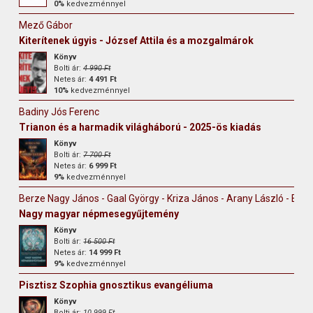
0%
kedvezménnyel
Mező Gábor
Kiterítenek úgyis - József Attila és a mozgalmárok
Könyv
Bolti ár:
4 990 Ft
Netes ár:
4 491 Ft
10%
kedvezménnyel
Badiny Jós Ferenc
Trianon és a harmadik világháború - 2025-ös kiadás
Könyv
Bolti ár:
7 700 Ft
Netes ár:
6 999 Ft
9%
kedvezménnyel
Berze Nagy János - Gaal György - Kriza János - Arany László - Erdély
Nagy magyar népmesegyűjtemény
Könyv
Bolti ár:
16 500 Ft
Netes ár:
14 999 Ft
9%
kedvezménnyel
Pisztisz Szophia gnosztikus evangéliuma
Könyv
Bolti ár:
10 999 Ft