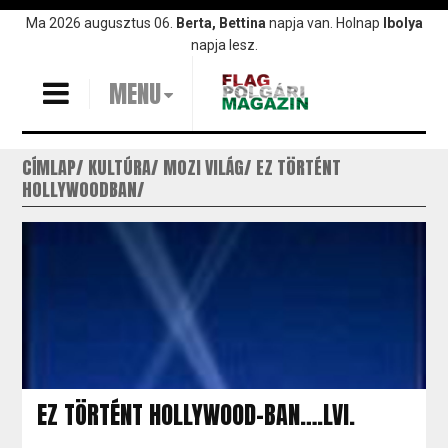
Ugrás
Ma 2026 augusztus 06.
Berta, Bettina
napja van. Holnap
Ibolya
a
napja lesz.
tartalomra
MENU
CÍMLAP
KULTÚRA
MOZI VILÁG
EZ TÖRTÉNT
HOLLYWOODBAN
EZ TÖRTÉNT HOLLYWOOD-BAN….LVI.