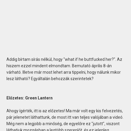
Addig bírtam sírás nélkül, hogy "what if he buttfucked her?". Az
hiszem ezzel mindent elmondtam. Bemutató április 8-án
várható. Illetve már most lehet arra tippelni, hogy nálunk mikor
lesz látható? Egyáltalán behozzák szerintetek?
Előzetes: Green Lantern
Ahogy ígérték, itt is az előzetes! Ma már volt egy kis felvezetés,
pár jelenetet láthattunk, de most itt van teljes valójában a videó.
Még nem a legjobb a minőség, de egyelőre ez "jutott", viszont
láthatjuk mozgásban a legtöbb szereplőt, és ez jelenleg