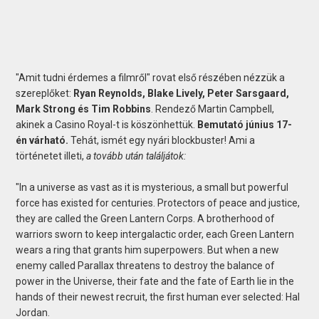
"Amit tudni érdemes a filmről" rovat első részében nézzük a
szereplőket:
Ryan Reynolds, Blake Lively, Peter Sarsgaard,
Mark Strong és Tim Robbins
. Rendező Martin Campbell,
akinek a Casino Royal-t is köszönhettük.
Bemutató június 17-
én várható.
Tehát, ismét egy nyári blockbuster! Ami a
történetet illeti,
a tovább után találjátok:
"In a universe as vast as it is mysterious, a small but powerful
force has existed for centuries. Protectors of peace and justice,
they are called the Green Lantern Corps. A brotherhood of
warriors sworn to keep intergalactic order, each Green Lantern
wears a ring that grants him superpowers. But when a new
enemy called Parallax threatens to destroy the balance of
power in the Universe, their fate and the fate of Earth lie in the
hands of their newest recruit, the first human ever selected: Hal
Jordan.