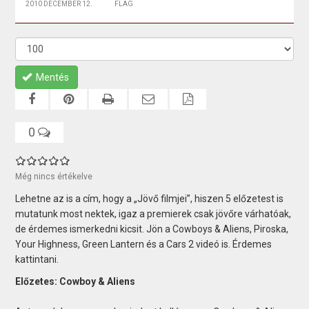
2010 DECEMBER 12.
FLAG
Mentés
0
Még nincs értékelve
Lehetne az is a cím, hogy a „Jövő filmjei”, hiszen 5 előzetest is
mutatunk most nektek, igaz a premierek csak jövőre várhatóak,
de érdemes ismerkedni kicsit. Jön a Cowboys & Aliens, Piroska,
Your Highness, Green Lantern és a Cars 2 videó is. Érdemes
kattintani.
Előzetes: Cowboy & Aliens