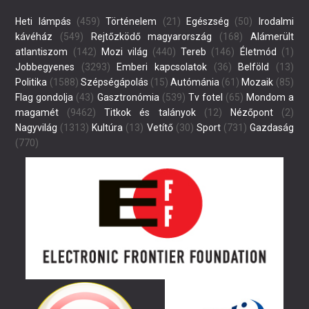
Heti lámpás
(459)
Történelem
(21)
Egészség
(50)
Irodalmi
kávéház
(549)
Rejtőzködő magyarország
(168)
Alámerült
atlantiszom
(142)
Mozi világ
(440)
Tereb
(146)
Életmód
(1)
Jobbegyenes
(3293)
Emberi kapcsolatok
(36)
Belföld
(13)
Politika
(1588)
Szépségápolás
(15)
Autómánia
(61)
Mozaik
(85)
Flag gondolja
(43)
Gasztronómia
(539)
Tv fotel
(65)
Mondom a
magamét
(9462)
Titkok és talányok
(12)
Nézőpont
(2)
Nagyvilág
(1313)
Kultúra
(13)
Vetítő
(30)
Sport
(731)
Gazdaság
(770)