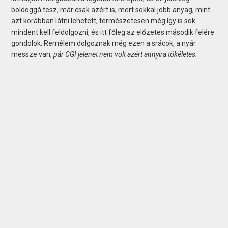
boldoggá tesz, már csak azért is, mert sokkal jobb anyag, mint
azt korábban látni lehetett, természetesen még így is sok
mindent kell feldolgozni, és itt főleg az előzetes második felére
gondolok. Remélem dolgoznak még ezen a srácok, a nyár
messze van,
pár CGI jelenet nem volt azért annyira tökéletes.