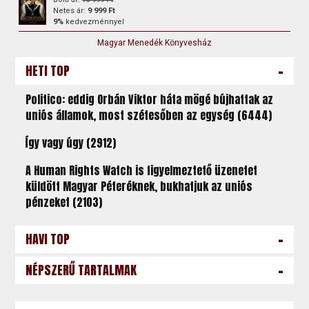
Netes ár:
9 999 Ft
9%
kedvezménnyel
Magyar Menedék Könyvesház
-
HETI TOP
Politico: eddig Orbán Viktor háta mögé bújhattak az
uniós államok, most szétesőben az egység (6444)
Így vagy úgy (2912)
A Human Rights Watch is figyelmeztető üzenetet
küldött Magyar Péteréknek, bukhatjuk az uniós
pénzeket (2103)
-
HAVI TOP
-
NÉPSZERŰ TARTALMAK