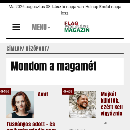
Ugrás
Ma 2026 augusztus 08.
László
napja van. Holnap
Emőd
napja
a
lesz.
tartalomra
MENU
CÍMLAP
NÉZŐPONT
Mondom a magamét
563
658
Amit
Majkát
küldték,
ezért kell
vigyáznia
Tusványos adott – és
FLAG