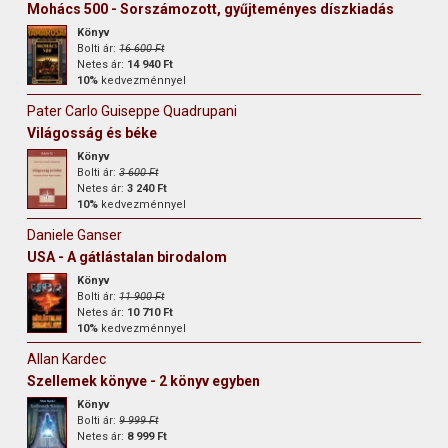
Mohács 500 - Sorszámozott, gyűjteményes díszkiadás
Könyv
Bolti ár:
16 600 Ft
Netes ár:
14 940 Ft
10%
kedvezménnyel
Pater Carlo Guiseppe Quadrupani
Világosság és béke
Könyv
Bolti ár:
3 600 Ft
Netes ár:
3 240 Ft
10%
kedvezménnyel
Daniele Ganser
USA - A gátlástalan birodalom
Könyv
Bolti ár:
11 900 Ft
Netes ár:
10 710 Ft
10%
kedvezménnyel
Allan Kardec
Szellemek könyve - 2 könyv egyben
Könyv
Bolti ár:
9 999 Ft
Netes ár:
8 999 Ft