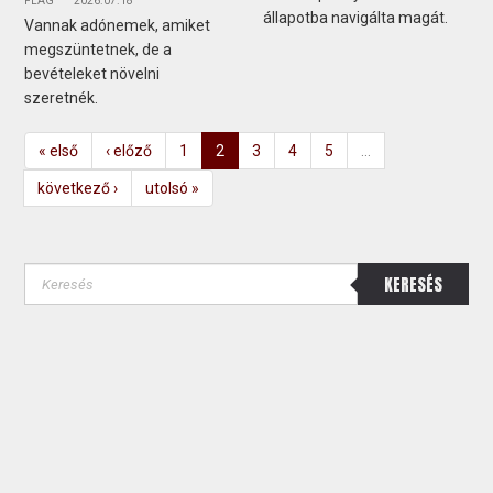
FLAG
2026.07.18
állapotba navigálta magát.
Vannak adónemek, amiket
megszüntetnek, de a
bevételeket növelni
szeretnék.
« első
‹ előző
1
2
3
4
5
…
következő ›
utolsó »
KERESÉS