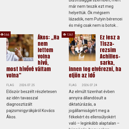
Bizottsággal szemben, mert
már nem teszik ezt meg
helyettük. Ők mégsem
lázadók, nem Putyin bérencei
és még csak nem is botok...
566
1361
Ákos: „Ha
Ez lesz a
nem
Tisza-
lettem
rezsim
volna
Achilles-
hívő,
sarka,
most hívővé váltam
innen fog elvérezni, ha
volna”
eljön az idő
FLAG
2026.07.25
FLAG
2026.07.24
Először beszélt részletesen
Az elmúlt tizenhat évben
az idén tavasszal
annyira állandósult a
diagnosztizált
diktatúrázás, a
pajzsmirigyrákjáról Kovács
jogállamiságért meg a
Ákos.
fékekért és ellensúlyokért
való – leginkább alaptalan –