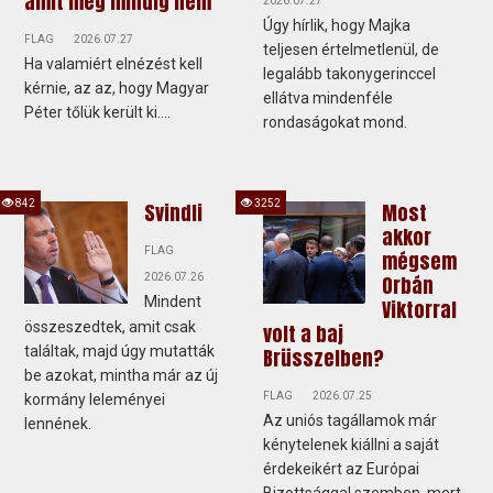
amit még mindig nem
2026.07.27
Úgy hírlik, hogy Majka
FLAG
2026.07.27
teljesen értelmetlenül, de
Ha valamiért elnézést kell
legalább takonygerinccel
kérnie, az az, hogy Magyar
ellátva mindenféle
Péter tőlük került ki....
rondaságokat mond.
842
3252
Svindli
Most
akkor
FLAG
mégsem
2026.07.26
Orbán
Mindent
Viktorral
összeszedtek, amit csak
volt a baj
találtak, majd úgy mutatták
Brüsszelben?
be azokat, mintha már az új
FLAG
2026.07.25
kormány leleményei
Az uniós tagállamok már
lennének.
kénytelenek kiállni a saját
érdekeikért az Európai