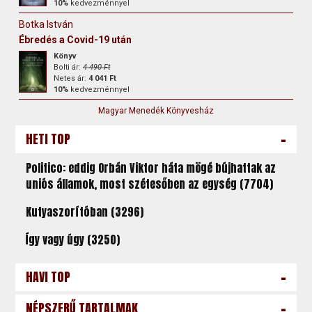
10%
kedvezménnyel
Botka István
Ébredés a Covid-19 után
Könyv
Bolti ár:
4 490 Ft
Netes ár:
4 041 Ft
10%
kedvezménnyel
Magyar Menedék Könyvesház
-
HETI TOP
Politico: eddig Orbán Viktor háta mögé bújhattak az
uniós államok, most szétesőben az egység (7704)
Kutyaszorítóban (3296)
Így vagy úgy (3250)
-
HAVI TOP
-
NÉPSZERŰ TARTALMAK