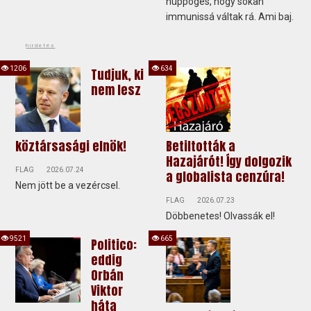
hüppögés, hogy sokan
immunissá váltak rá. Ami baj.
hirdetés
1206
634
Tudjuk, ki
nem lesz
köztársasági elnök!
Betiltották a
Hazajárót! Így dolgozik
FLAG
2026.07.24
a globalista cenzúra!
Nem jött be a vezércsel.
FLAG
2026.07.23
Döbbenetes! Olvassák el!
9521
665
Politico:
eddig
Orbán
Viktor
háta