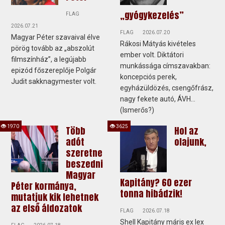
„gyógykezelés”
FLAG
2026.07.21
FLAG
2026.07.20
Magyar Péter szavaival élve
Rákosi Mátyás kivételes
pörög tovább az „abszolút
ember volt. Diktátori
filmszínház”, a legújabb
munkássága címszavakban:
epizód főszereplője Polgár
koncepciós perek,
Judit sakknagymester volt.
egyházüldözés, csengőfrász,
nagy fekete autó, ÁVH…
(Ismerős?)
1970
3625
Több
Hol az
adót
olajunk,
szeretne
beszedni
Magyar
Kapitány? 60 ezer
Péter kormánya,
tonna hibádzik!
mutatjuk kik lehetnek
az első áldozatok
FLAG
2026.07.18
Shell Kapitány máris ex lex