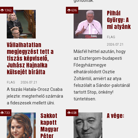
gondolták.
1362
636
Pilhál
György: A
mi atyánk
FLAG
Vállalhatatlan
2026.07.21
megjegyzést tett a
Másfél héttel azután, hogy
tiszás képviselő,
az Esztergom-budapesti
Juhász Hajnalka
Főegyházmegye
külsejét bírálta
elhatárolódott Osztie
Zoltántól, amiért az atya
FLAG
2026.07.21
felszólalt a Sándor-palotánál
A tiszás Hatala-Orosz Csaba
tartott Stop, önkény!
jelezte: megterhelő számára
tüntetésen.
a fideszesek mellett ülni.
733
408
Sakkot
A vége:
kapott
Magyar
Péter