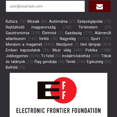
Kultúra
(13)
Mozaik
(85)
Autómánia
(61)
Szépségápolás
(15)
Rejtőzködő magyarország
(168)
Történelem
(21)
Gasztronómia
(539)
Életmód
(1)
Gazdaság
(770)
Alámerült
atlantiszom
(142)
Vetítő
(30)
Nagyvilág
(1313)
Sport
(731)
Mondom a magamét
(9465)
Nézőpont
(2)
Heti lámpás
(459)
Emberi kapcsolatok
(36)
Mozi világ
(440)
Politika
(1588)
Jobbegyenes
(3296)
Tv fotel
(65)
Irodalmi kávéház
(549)
Titkok
és talányok
(12)
Flag gondolja
(43)
Tereb
(146)
Egészség
(50)
Belföld
(13)