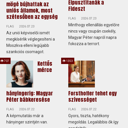
Elpusztítanák a
mögé bújhattak az
Fideszt
uniós államok, most
szétesőben az egység
FLAG
2026.07.23
Minthogy ellenállás egyelőre
FLAG
2026.07.23
nincs vagy csupán csekély,
Az unió képviselői ismét
Magyar Péter napról napra
megkísérlik véglegesíteni a
fokozza a terrort.
Moszkva elleni legújabb
szankciós csomagot.
707
1353
Kettős
mérce
hányingerig: Magyar
Forsthoffer tehet egy
Péter bábkeresése
szívességet
FLAG
2026.07.22
FLAG
2026.07.22
A képmutatás már a
Gyors, tiszta, hatékony
hányinger szintjén van.
megoldás. Legalábbis ők így