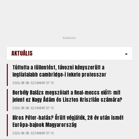
hirdetés
-
AKTUÁLIS
Túltolta a füllentést, távozni kényszerült a
legfiatalabb cambridge-i fekete professzor
2026.08.08. SZOMBAT 07:15
Borbély Balázs megszólalt a Real-meccs előtt: mit
jelent ez Nagy Ádám és Lisztes Krisztián számára?
2026.08.08. SZOMBAT 07:15
Biros Péter-hatás? Őrült végjáték, 28 év után ismét
Európa-bajnok Magyarország
2026.08.08. SZOMBAT 07:15