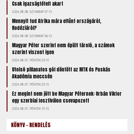
Csak igazságtételt akart
2026.08.08. SZOMBAT 07:15
Mennyit tud Afrika mára eltűnt országáról,
Rodéziáról?
2026.08.08. SZOMBAT 06:15
Magyar Péter szerint nem épült tároló, a számok
szerint viszont igen
2026.08.07. PÉNTEK 20:15
Utolsó pillanatos gól döntött az MTK és Puskás
Akadémia meccsén
2026.08.07. PÉNTEK 20:15
Ez megint nem jött be Magyar Péternek: Orbán Viktor
egy szerbiai fesztiválon csevapozott
2026.08.07. PÉNTEK 19:15
KÖNYV - RENDELÉS