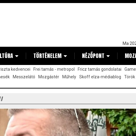
Ma 202
LTÚRA
TÖRTÉNELEM
NÉZŐPONT
MOZ
kriszta kedvencei
Frei tamás - metropol
Fricz tamás gondolatai
Gamez
mesék
Messzelátó
Mozgástér
Műhely
Skoff elza-médiablog
Török
Y