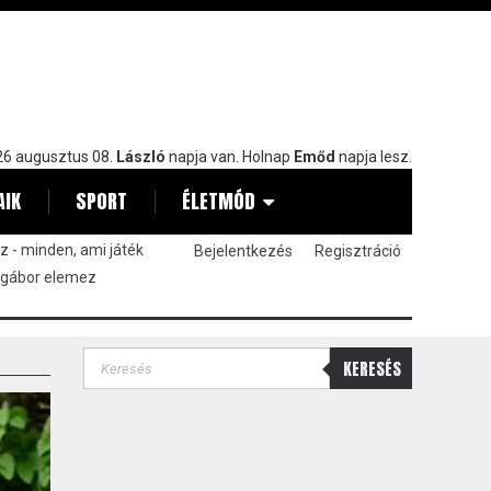
6 augusztus 08.
László
napja van. Holnap
Emőd
napja lesz.
AIK
SPORT
ÉLETMÓD
 - minden, ami játék
Bejelentkezés
Regisztráció
 gábor elemez
KERESÉS