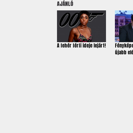
AJÁNLÓ
A fehér férfi ideje lejárt!
Fénykép
újabb elé