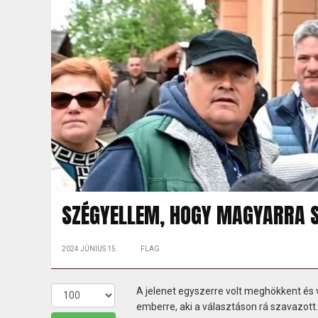
SZÉGYELLEM, HOGY MAGYARRA 
2024 JÚNIUS 15.
FLAG
A jelenet egyszerre volt meghökkent és 
emberre, aki a választáson rá szavazott..