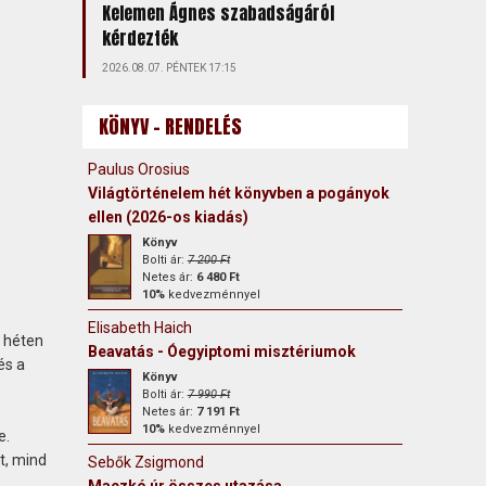
Kelemen Ágnes szabadságáról
kérdezték
2026.08.07. PÉNTEK 17:15
KÖNYV - RENDELÉS
Paulus Orosius
Világtörténelem hét könyvben a pogányok
ellen (2026-os kiadás)
Könyv
Bolti ár:
7 200 Ft
Netes ár:
6 480 Ft
10%
kedvezménnyel
Elisabeth Haich
t héten
Beavatás - Óegyiptomi misztériumok
és a
Könyv
Bolti ár:
7 990 Ft
Netes ár:
7 191 Ft
10%
kedvezménnyel
e.
t, mind
Sebők Zsigmond