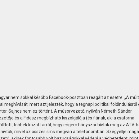
Magyar nem sokkal később Facebook-posztban reagált az esetre: „A múl
 meghívását, mert azt jelezték, hogy a tegnapi politikai földindulásról 
orter. Sajnos nem ez történt. A műsorvezető, nyilván Németh Sándor
zetője és a Fidesz megbízható kiszolgálója (és fiának, aki a csatorna
állított, többek között arról, hogy engem hányszor hívtak meg az ATV-b
hívtak, mivel az összes sms megvan a telefonomban. Szégyellje magá
ezető, akinek fontosabb volt hazugságokkal védeni a védhetetlent, mint