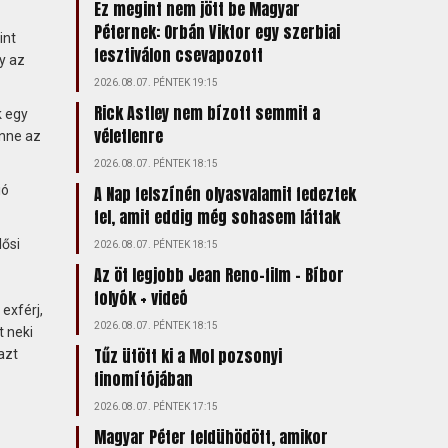
Ez megint nem jött be Magyar
Péternek: Orbán Viktor egy szerbiai
int
fesztiválon csevapozott
y az
2026.08.07. PÉNTEK 19:15
Rick Astley nem bízott semmit a
k egy
véletlenre
enne az
2026.08.07. PÉNTEK 18:15
ió
A Nap felszínén olyasvalamit fedeztek
fel, amit eddig még sohasem láttak
lősi
2026.08.07. PÉNTEK 18:15
Az öt legjobb Jean Reno-film – Bíbor
folyók + videó
exférj,
2026.08.07. PÉNTEK 18:15
t neki
Tűz ütött ki a Mol pozsonyi
azt
finomítójában
2026.08.07. PÉNTEK 17:15
Magyar Péter feldühödött, amikor