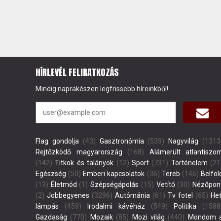
HÍRLEVÉL FELIRATKOZÁS
Mindig naprakészen legfrissebb híreinkből!
Flag gondolja
(43)
Gasztronómia
(539)
Nagyvilág
(1313
Rejtőzködő magyarország
(168)
Alámerült atlantiszo
(142)
Titkok és talányok
(12)
Sport
(731)
Történelem
(21
Egészség
(50)
Emberi kapcsolatok
(36)
Tereb
(146)
Belföl
(13)
Életmód
(1)
Szépségápolás
(15)
Vetítő
(30)
Nézőpon
(2)
Jobbegyenes
(3296)
Autómánia
(61)
Tv fotel
(65)
Het
lámpás
(459)
Irodalmi kávéház
(549)
Politika
(1588
Gazdaság
(770)
Mozaik
(85)
Mozi világ
(440)
Mondom 