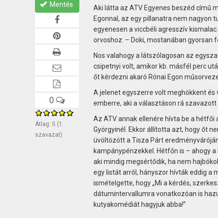
Mentés
Aki látta az ATV Egyenes beszéd című m
Egonnal, az egy pillanatra nem nagyon t
egyenesen a viccbéli agresszív kismalac.
orvoshoz: – Doki, mostanában gyorsan fö
Nos valahogy a látszólagosan az egysza
csipetnyi volt, amikor kb. másfél perc ut
őt kérdezni akaró Rónai Egon műsorveze
A jelenet egyszerre volt meghökkent és 
0
emberre, aki a választáson rá szavazott 
Az ATV annak ellenére hívta be a hétfői 
Átlag:
5
(
1
Györgyinél. Ekkor állította azt, hogy őt
szavazat)
üvöltözött a Tisza Párt eredményváróján
kampánypénzekkel. Hétfőn is – ahogy a k
aki mindig megsértődik, ha nem hajbókolna
egy listát arról, hányszor hívták eddig a
ismételgette, hogy „Mi a kérdés, szerkes
dátumintervallumra vonatkozóan is hazu
kutyakomédiát hagyjuk abba!”