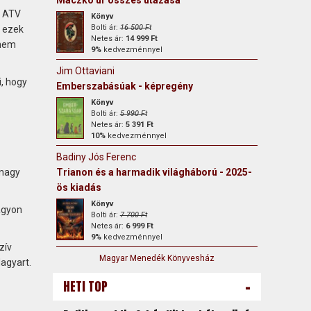
Maczkó úr összes utazása
z ATV
Könyv
Bolti ár:
16 500 Ft
V ezek
Netes ár:
14 999 Ft
 nem
9%
kedvezménnyel
Jim Ottaviani
, hogy
Emberszabásúak - képregény
Könyv
Bolti ár:
5 990 Ft
Netes ár:
5 391 Ft
10%
kedvezménnyel
Badiny Jós Ferenc
 nagy
Trianon és a harmadik világháború - 2025-
ös kiadás
Könyv
agyon
Bolti ár:
7 700 Ft
Netes ár:
6 999 Ft
9%
kedvezménnyel
zív
Magyar Menedék Könyvesház
Magyart.
-
HETI TOP