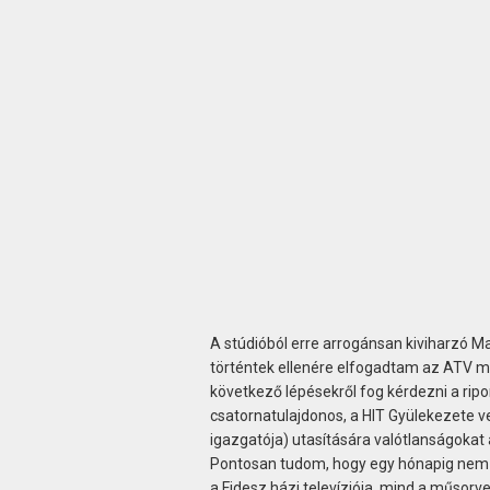
A stúdióból erre arrogánsan kiviharzó 
történtek ellenére elfogadtam az ATV mai
következő lépésekről fog kérdezni a rip
csatornatulajdonos, a HIT Gyülekezete ve
igazgatója) utasítására valótlanságokat 
Pontosan tudom, hogy egy hónapig nem 
a Fidesz házi televíziója, mind a műsorv