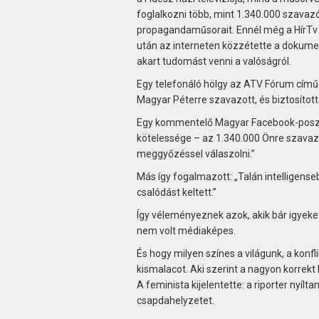
foglalkozni több, mint 1.340.000 szavaz
propagandaműsorait. Ennél még a HírTv i
után az interneten közzétette a dokume
akart tudomást venni a valóságról.
Egy telefonáló hölgy az ATV Fórum című 
Magyar Péterre szavazott, és biztosítot
Egy kommentelő Magyar Facebook-posztja a
kötelessége – az 1.340.000 Önre szavazó m
meggyőzéssel válaszolni.”
Más így fogalmazott: „Talán intelligens
csalódást keltett.”
Így véleményeznek azok, akik bár igyekez
nem volt médiaképes.
És hogy milyen színes a világunk, a konf
kismalacot. Aki szerint a nagyon korrekt 
A feminista kijelentette: a riporter nyílt
csapdahelyzetet.