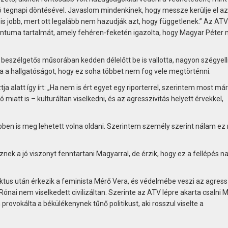
ó tegnapi döntésével. Javaslom mindenkinek, hogy messze kerülje el a
s jobb, mert ott legalább nem hazudják azt, hogy függetlenek.” Az AT
ntuma tartalmát, amely fehéren-feketén igazolta, hogy Magyar Péter
beszélgetős műsorában kedden délelőtt be is vallotta, nagyon szégyelli
ta a hallgatóságot, hogy ez soha többet nem fog vele megtörténni.
latt így írt: „Ha nem is ért egyet egy riporterrel, szerintem most már
iatt is – kulturáltan viselkedni, és az agresszivitás helyett érvekkel,
ebben is meg lehetett volna oldani. Szerintem személy szerint nálam ez
nek a jó viszonyt fenntartani Magyarral, de érzik, hogy ez a fellépés n
liktus után érkezik a feminista Mérő Vera, és védelmébe veszi az agress
Rónai nem viselkedett civilizáltan. Szerinte az ATV lépre akarta csalni 
an provokálta a békülékenynek tűnő politikust, aki rosszul viselte a