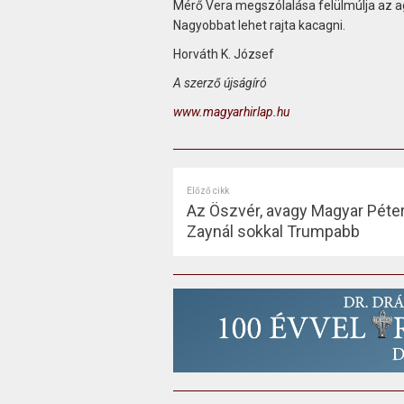
Mérő Vera megszólalása felülmúlja az ag
Nagyobbat lehet rajta kacagni.
Horváth K. József
A szerző újságíró
www.magyarhirlap.hu
Előző cikk
Az Öszvér, avagy Magyar Péter,
Zaynál sokkal Trumpabb