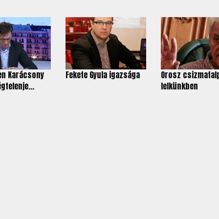
en Karácsony
Fekete Gyula igazsága
Orosz csizmatal
gtelenje...
lelkünkben