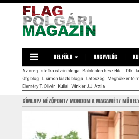
Ugrás
a
tartalomra
BELFÖLD
NAGYVILÁG
KU
Az öreg - stefka istván blogja
Baloldalon beszélik...
Dtk - 
Gfg blog
L. simon lászló blogja
Látószög
Meghökkentő 
Eleméry T. Olivér
Kullai
Winkler J.J. Attila
CÍMLAP
NÉZŐPONT
MONDOM A MAGAMÉT
MŰHEL