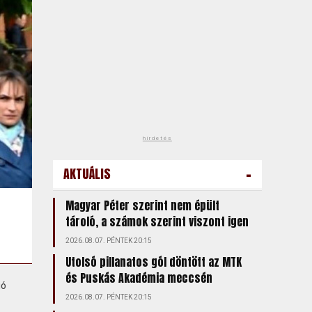
hirdetés
-
AKTUÁLIS
Magyar Péter szerint nem épült
tároló, a számok szerint viszont igen
2026.08.07. PÉNTEK 20:15
Utolsó pillanatos gól döntött az MTK
és Puskás Akadémia meccsén
ió
2026.08.07. PÉNTEK 20:15