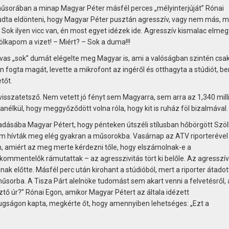
űsorában a minap Magyar Péter másfél perces „mélyinterjúját” Rónai
udta eldönteni, hogy Magyar Péter pusztán agresszív, vagy nem más, m
 Sok ilyen vicc van, én most egyet idézek ide. Agresszív kismalac elmeg
lkapom a vizet! – Miért? – Sok a duma!!!
vas „sok” dumát elégelte meg Magyar is, ami a valóságban szintén csa
án fogta magát, levette a mikrofont az ingéről és otthagyta a stúdiót, b
tőt.
visszatetsző. Nem vetett jó fényt sem Magyarra, sem arra az 1,340 mill
anélkül, hogy meggyőződött volna róla, hogy kit is ruház föl bizalmával.
adásába Magyar Pétert, hogy pénteken útszéli stílusban hőbörgött Szöl
 nem hívták meg elég gyakran a műsorokba. Vasárnap az ATV riporterével
, amiért az meg merte kérdezni tőle, hogy elszámolnak-e a
ommentelők rámutattak – az agresszivitás tört ki belőle. Az agresszív 
k előtte. Másfél perc után kirohant a stúdióból, mert a riporter átadot
 műsorba. A Tisza Párt alelnöke tudomást sem akart venni a felvetésről, 
ztő úr?” Rónai Egon, amikor Magyar Pétert az általa idézett
gságon kapta, megkérte őt, hogy amennyiben lehetséges: „Ezt a