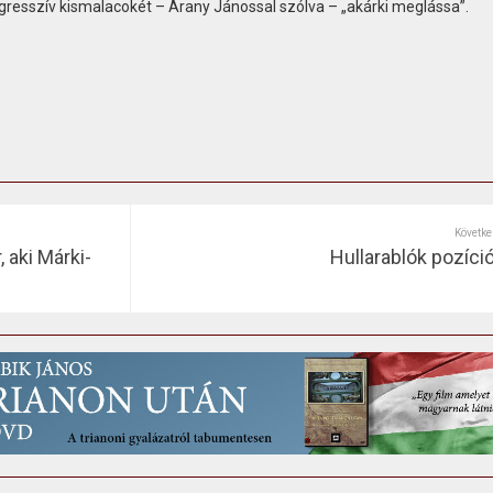
resszív kismalacokét – Arany Jánossal szólva – „akárki meglássa”.
Követke
 aki Márki-
Hullarablók pozíci