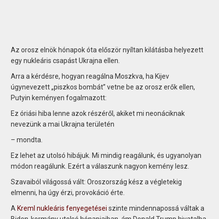
Az orosz elnök hónapok óta először nyíltan kilátásba helyezett
egy nukleáris csapást Ukrajna ellen.
Arra a kérdésre, hogyan reagálna Moszkva, ha Kijev
úgynevezett „piszkos bombát” vetne be az orosz erők ellen,
Putyin keményen fogalmazott:
Ez óriási hiba lenne azok részéről, akiket mi neonáciknak
nevezünk a mai Ukrajna területén
– mondta.
Ez lehet az utolsó hibájuk. Mi mindig reagálunk, és ugyanolyan
módon reagálunk. Ezért a válaszunk nagyon kemény lesz.
Szavaiból világossá vált: Oroszország kész a végletekig
elmenni, ha úgy érzi, provokáció érte.
A
Kreml nukleáris fenyegetései
szinte mindennapossá váltak a
Biden-kormány utolsó hónapjaiban, ám Donald Trump hivatalba