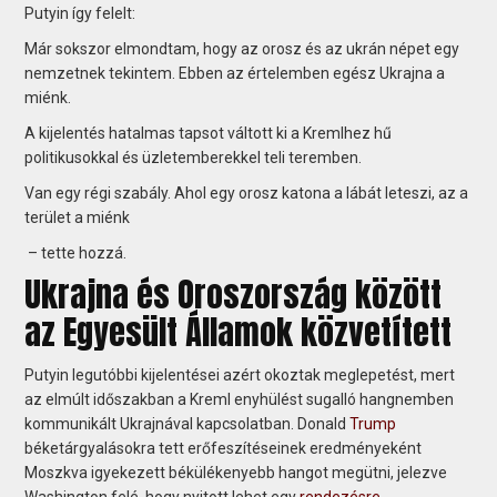
Putyin így felelt:
Már sokszor elmondtam, hogy az orosz és az ukrán népet egy
nemzetnek tekintem. Ebben az értelemben egész Ukrajna a
miénk.
A kijelentés hatalmas tapsot váltott ki a Kremlhez hű
politikusokkal és üzletemberekkel teli teremben.
Van egy régi szabály. Ahol egy orosz katona a lábát leteszi, az a
terület a miénk
– tette hozzá.
Ukrajna és Oroszország között
az Egyesült Államok közvetített
Putyin legutóbbi kijelentései azért okoztak meglepetést, mert
az elmúlt időszakban a Kreml enyhülést sugalló hangnemben
kommunikált Ukrajnával kapcsolatban. Donald
Trump
béketárgyalásokra tett erőfeszítéseinek eredményeként
Moszkva igyekezett békülékenyebb hangot megütni, jelezve
Washington felé, hogy nyitott lehet egy
rendezésre
.