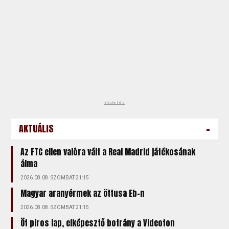
hirdetés
-
AKTUÁLIS
Az FTC ellen valóra vált a Real Madrid játékosának
álma
2026.08.08. SZOMBAT 21:15
Magyar aranyérmek az öttusa Eb-n
2026.08.08. SZOMBAT 21:15
Öt piros lap, elképesztő botrány a Videoton