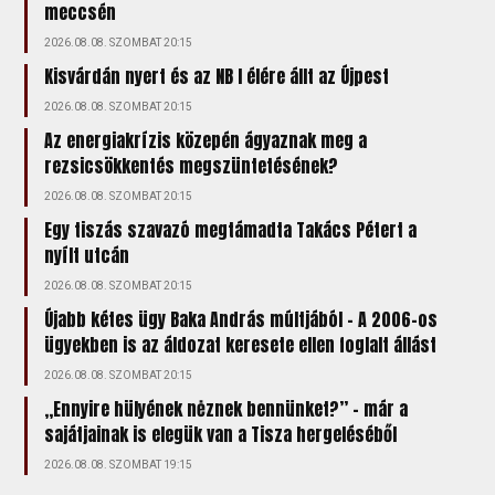
meccsén
2026.08.08. SZOMBAT 20:15
Kisvárdán nyert és az NB I élére állt az Újpest
2026.08.08. SZOMBAT 20:15
Az energiakrízis közepén ágyaznak meg a
rezsicsökkentés megszüntetésének?
2026.08.08. SZOMBAT 20:15
Egy tiszás szavazó megtámadta Takács Pétert a
nyílt utcán
2026.08.08. SZOMBAT 20:15
Újabb kétes ügy Baka András múltjából – A 2006-os
ügyekben is az áldozat keresete ellen foglalt állást
2026.08.08. SZOMBAT 20:15
„Ennyire hülyének nėznek bennünket?” – már a
sajátjainak is elegük van a Tisza hergeléséből
2026.08.08. SZOMBAT 19:15