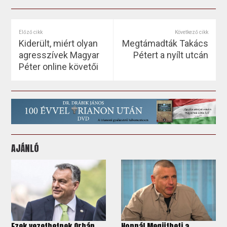
Előző cikk
Következő cikk
Kiderült, miért olyan
Megtámadták Takács
agresszívek Magyar
Pétert a nyílt utcán
Péter online követői
AJÁNLÓ
Ezek vezethetnek Orbán
Hoppá! Megütheti a