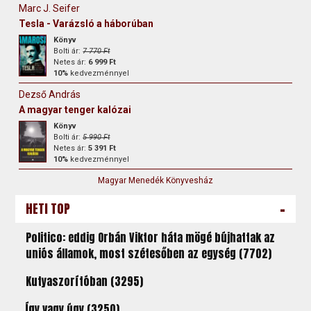
Marc J. Seifer
Tesla - Varázsló a háborúban
Könyv
Bolti ár:
7 770 Ft
Netes ár:
6 999 Ft
10%
kedvezménnyel
Dezső András
A magyar tenger kalózai
Könyv
Bolti ár:
5 990 Ft
Netes ár:
5 391 Ft
10%
kedvezménnyel
Magyar Menedék Könyvesház
-
HETI TOP
Politico: eddig Orbán Viktor háta mögé bújhattak az
uniós államok, most szétesőben az egység (7702)
Kutyaszorítóban (3295)
Így vagy úgy (3250)