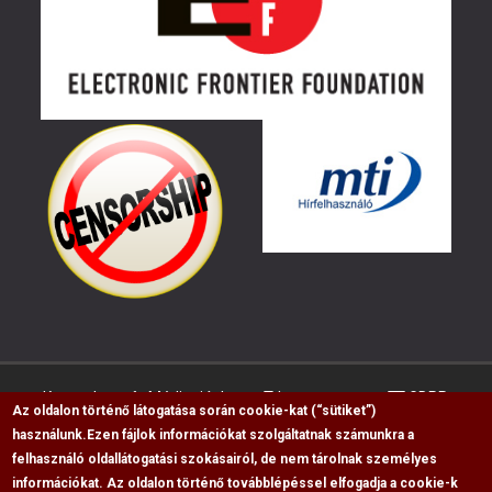
Kapcsolat
Médiaajánlat
Impresszum
GDPR
Az oldalon történő látogatása során cookie-kat (“sütiket”)
használunk.
Ezen fájlok információkat szolgáltatnak számunkra a
felhasználó oldallátogatási szokásairól, de nem tárolnak személyes
RSS
információkat. Az oldalon történő továbblépéssel elfogadja a cookie-k