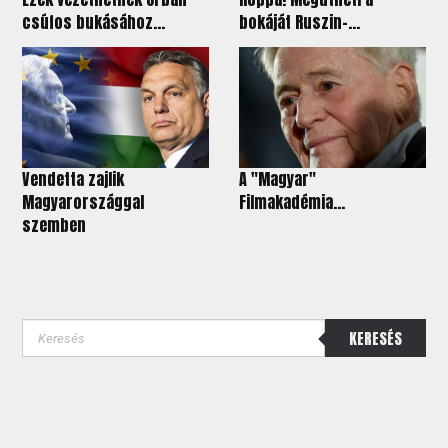
csúfos bukásához...
bokáját Ruszin-...
Vendetta zajlik
A "Magyar"
Magyarországgal
Filmakadémia...
szemben
KERESÉS