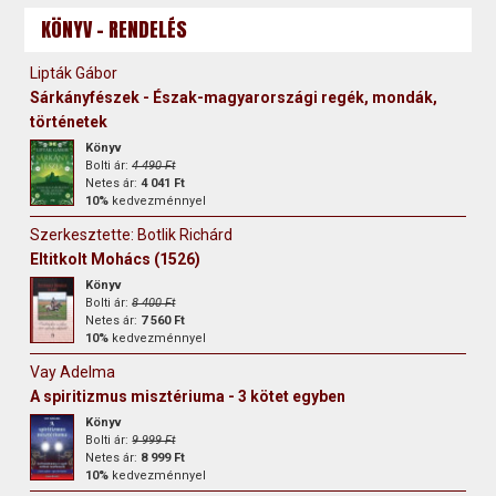
KÖNYV - RENDELÉS
Lipták Gábor
Sárkányfészek - Észak-magyarországi regék, mondák,
történetek
Könyv
Bolti ár:
4 490 Ft
Netes ár:
4 041 Ft
10%
kedvezménnyel
Szerkesztette: Botlik Richárd
Eltitkolt Mohács (1526)
Könyv
Bolti ár:
8 400 Ft
Netes ár:
7 560 Ft
10%
kedvezménnyel
Vay Adelma
A spiritizmus misztériuma - 3 kötet egyben
Könyv
Bolti ár:
9 999 Ft
Netes ár:
8 999 Ft
10%
kedvezménnyel