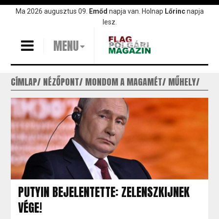
Ugrás
Ma 2026 augusztus 09.
Emőd
napja van. Holnap
Lőrinc
napja
a
lesz.
tartalomra
MENU
CÍMLAP
NÉZŐPONT
MONDOM A MAGAMÉT
MŰHELY
PUTYIN BEJELENTETTE: ZELENSZKIJNEK
VÉGE!