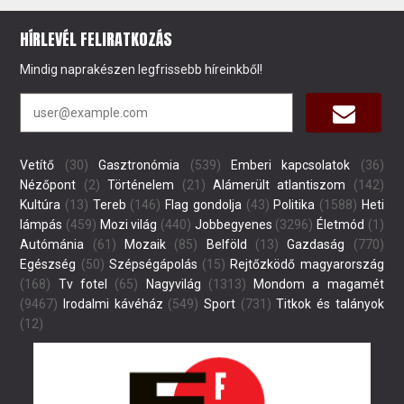
HÍRLEVÉL FELIRATKOZÁS
Mindig naprakészen legfrissebb híreinkből!
Vetítő
(30)
Gasztronómia
(539)
Emberi kapcsolatok
(36)
Nézőpont
(2)
Történelem
(21)
Alámerült atlantiszom
(142)
Kultúra
(13)
Tereb
(146)
Flag gondolja
(43)
Politika
(1588)
Heti
lámpás
(459)
Mozi világ
(440)
Jobbegyenes
(3296)
Életmód
(1)
Autómánia
(61)
Mozaik
(85)
Belföld
(13)
Gazdaság
(770)
Egészség
(50)
Szépségápolás
(15)
Rejtőzködő magyarország
(168)
Tv fotel
(65)
Nagyvilág
(1313)
Mondom a magamét
(9467)
Irodalmi kávéház
(549)
Sport
(731)
Titkok és talányok
(12)