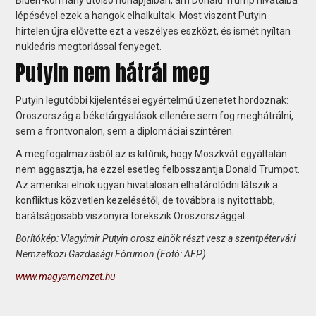
lépésével ezek a hangok elhalkultak. Most viszont Putyin
hirtelen újra elővette ezt a veszélyes eszközt, és ismét nyíltan
nukleáris megtorlással fenyeget.
Putyin nem hátrál meg
Putyin legutóbbi kijelentései egyértelmű üzenetet hordoznak:
Oroszország a béketárgyalások ellenére sem fog meghátrálni,
sem a frontvonalon, sem a diplomáciai színtéren.
A megfogalmazásból az is kitűnik, hogy Moszkvát egyáltalán
nem aggasztja, ha ezzel esetleg felbosszantja Donald Trumpot.
Az amerikai elnök ugyan hivatalosan elhatárolódni látszik a
konfliktus közvetlen kezelésétől, de továbbra is nyitottabb,
barátságosabb viszonyra törekszik Oroszországgal.
Borítókép: Vlagyimir Putyin orosz elnök részt vesz a szentpétervári
Nemzetközi Gazdasági Fórumon (Fotó: AFP)
www.magyarnemzet.hu