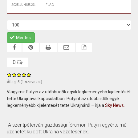
2025 JÚNIUS 23.
FLAG
Mentés
0
Átlag:
5
(
1
szavazat)
Vlagyimir Putyin az utóbbi idők egyik legkeményebb kijelentését
tette Ukrajnával kapcsolatban. Putyint az utóbbi idők egyik
legkeményebb kijelentését tette Ukrajnáról – írja a
Sky News.
A szentpétervári gazdasági fórumon Putyin egyértelmű
üzenetet küldött Ukrajna vezetésének.