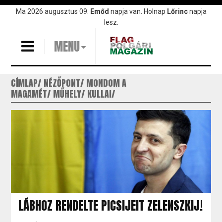
Ugrás
Ma 2026 augusztus 09.
Emőd
napja van. Holnap
Lőrinc
napja
a
lesz.
tartalomra
MENU
CÍMLAP
NÉZŐPONT
MONDOM A
MAGAMÉT
MŰHELY
KULLAI
LÁBHOZ RENDELTE PICSIJEIT ZELENSZKIJ!