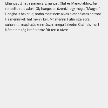
Elhangzott hát a parancs: Emanuel, Olaf és Mario, lábhoz! Így
rendelkezett valaki. Oly hangosan üzent, hogy még a "Magyar"
Hangba is bekerült, hátha mást nem olvas a csodálatos hármas.
Ha menni kell, hát menni kell. Mit menni? Futni, szaladni,
suhanni..., majd csúszni-mászni, megalázkodni. Olafnak, mert
Németország ismét rossz fát tett a tűzre.