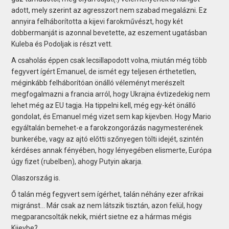
adott, mely szerint az agresszort nem szabad megalázni. Ez
annyira felháborította a kijevi farokművészt, hogy két
dobbermanját is azonnal bevetette, az eszement ugatásban
Kuleba és Podoljak is részt vett.
A csaholás éppen csak lecsillapodott volna, miután még több
fegyvert ígért Emanuel, de ismét egy teljesen érthetetlen,
méginkább felháborítóan önálló véleményt merészelt
megfogalmazni a francia arról, hogy Ukrajna évtizedekig nem
lehet még az EU tagja. Ha tippelni kell, még egy-két önálló
gondolat, és Emanuel még vizet sem kap kijevben. Hogy Mario
egyáltalán bemehet-e a farokzongorázás nagymesterének
bunkerébe, vagy az ajtó előtti szőnyegen tölti idejét, szintén
kérdéses annak fényében, hogy lényegében elismerte, Európa
úgy fizet (rubelben), ahogy Putyin akarja.
Olaszország is.
Ő talán még fegyvert sem ígérhet, talán néhány ezer afrikai
migránst... Már csak az nem látszik tisztán, azon felül, hogy
megparancsolták nekik, miért sietne ez a hármas mégis
Kijevbe?