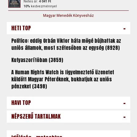
Netes ár:
4 041 Ft
10%
kedvezménnyel
Magyar Menedék Könyvesház
-
HETI TOP
Politico: eddig Orbán Viktor háta mögé bújhattak az
uniós államok, most szétesőben az egység (8928)
Kutyaszorítóban (3859)
A Human Rights Watch is figyelmeztető üzenetet
küldött Magyar Péteréknek, bukhatjuk az uniós
pénzeket (3498)
-
HAVI TOP
-
NÉPSZERŰ TARTALMAK