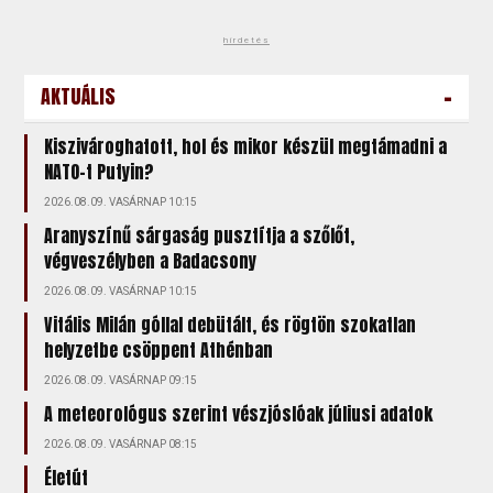
hirdetés
-
AKTUÁLIS
Kiszivároghatott, hol és mikor készül megtámadni a
NATO-t Putyin?
2026.08.09. VASÁRNAP 10:15
Aranyszínű sárgaság pusztítja a szőlőt,
végveszélyben a Badacsony
2026.08.09. VASÁRNAP 10:15
Vitális Milán góllal debütált, és rögtön szokatlan
helyzetbe csöppent Athénban
2026.08.09. VASÁRNAP 09:15
A meteorológus szerint vészjóslóak júliusi adatok
2026.08.09. VASÁRNAP 08:15
Életút