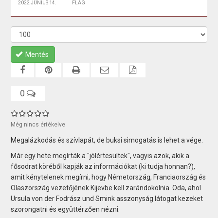
2022 JÚNIUS 14.
FLAG
Mentés
0
Még nincs értékelve
Megalázkodás és szívlapát, de buksi simogatás is lehet a vége.
Már egy hete megírták a "jólértesültek", vagyis azok, akik a
fősodrat köréből kapják az információkat (ki tudja honnan?),
amit kénytelenek megírni, hogy Németország, Franciaország és
Olaszország vezetőjének Kijevbe kell zarándokolnia. Oda, ahol
Ursula von der Fodrász und Smink asszonyság látogat kezeket
szorongatni és együttérzően nézni.