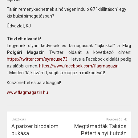
Talán reménykedhetnek a hó végén induló G7 "kiállításon" egy
kis buksi simogatásban?
Üdvözlet, KJ
Tisztelt olvasók!
Legyenek olyan kedvesek és támogassák "lájkukkal" a
Flag
Polgári Magazin
Twitter oldalát a következő címen:
https://twitter.com/syracuse73
. illetve a Facebook oldalát pedig
az alábbi címen:
https://www.facebook.com/flagmagazin
- Minden "lájk számít, segíti a magazin működését!
Köszönettel és barátsággal!
www.flagmagazin.hu
Előző cikk
Következő cikk
A parizer birodalom
Megtámadták Takács
bukása
Pétert a nyílt utcán