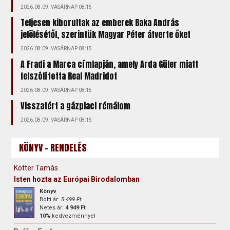
2026.08.09. VASÁRNAP 08:15
Teljesen kiborultak az emberek Baka András
jelölésétől, szerintük Magyar Péter átverte őket
2026.08.09. VASÁRNAP 08:15
A Fradi a Marca címlapján, amely Arda Güler miatt
felszólította Real Madridot
2026.08.09. VASÁRNAP 08:15
Visszatért a gázpiaci rémálom
2026.08.09. VASÁRNAP 08:15
KÖNYV - RENDELÉS
Kötter Tamás
Isten hozta az Európai Birodalomban
Könyv
Bolti ár:
5 499 Ft
Netes ár:
4 949 Ft
10%
kedvezménnyel