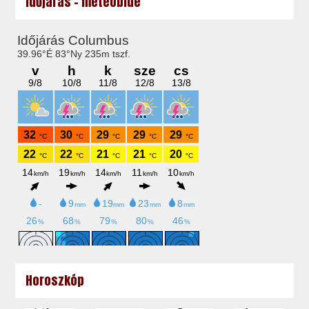
Időjárás - meteoblue
Horoszkóp