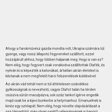
Ahogy a farokművész gazda mondta volt, Ukrajna számára túl
gyenge, vagy rossz állapotú fegyvereket szállított, ezzel
hozzájárult ahhoz, hogy többen haljanak meg. Hogy is van ez?
Nem elég, hogy fegyvert csak vonakodva szállítottak Olafék, és
nyilván ki is képezték a katonákat, ártatlan ukrán életeket is
kilotanak a nem megfelelő harci felszerelések küldésével.
Az ukrán vád tehát nem is túl áttételesen szándékos
gyilkosságnak is nevezhető, vagyis Olafot talán ha térden
csúszva sűrűn maculpázva, sok száz tankot ígérve engedik
majd csak be a kijevi bunkerbe a hetymanhoz. Emanuelnek is
kinéz egy szívlapát. Nem elég, hogy növelte olajvásárlásait a
gaz támadótól, még olyan saját(!) véleményének is hangot