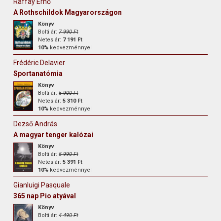
Raffay Ernő
A Rothschildok Magyarországon
Könyv
Bolti ár:
7 990 Ft
Netes ár:
7 191 Ft
10%
kedvezménnyel
Frédéric Delavier
Sportanatómia
Könyv
Bolti ár:
5 900 Ft
Netes ár:
5 310 Ft
10%
kedvezménnyel
Dezső András
A magyar tenger kalózai
Könyv
Bolti ár:
5 990 Ft
Netes ár:
5 391 Ft
10%
kedvezménnyel
Gianluigi Pasquale
365 nap Pio atyával
Könyv
Bolti ár:
4 490 Ft