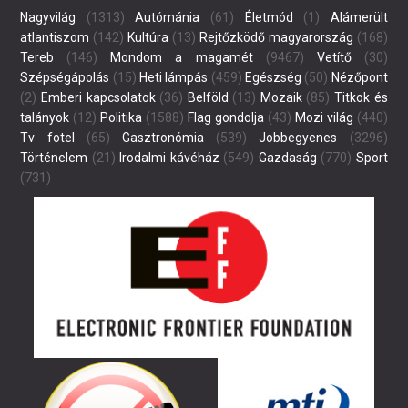
Nagyvilág
(1313)
Autómánia
(61)
Életmód
(1)
Alámerült
atlantiszom
(142)
Kultúra
(13)
Rejtőzködő magyarország
(168)
Tereb
(146)
Mondom a magamét
(9467)
Vetítő
(30)
Szépségápolás
(15)
Heti lámpás
(459)
Egészség
(50)
Nézőpont
(2)
Emberi kapcsolatok
(36)
Belföld
(13)
Mozaik
(85)
Titkok és
talányok
(12)
Politika
(1588)
Flag gondolja
(43)
Mozi világ
(440)
Tv fotel
(65)
Gasztronómia
(539)
Jobbegyenes
(3296)
Történelem
(21)
Irodalmi kávéház
(549)
Gazdaság
(770)
Sport
(731)