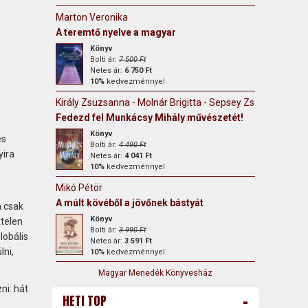
Marton Veronika
A teremtő nyelve a magyar
Könyv
Bolti ár:
7 500 Ft
Netes ár:
6 750 Ft
10%
kedvezménnyel
Király Zsuzsanna - Molnár Brigitta - Sepsey Zsófia
Fedezd fel Munkácsy Mihály művészetét!
Könyv
és
Bolti ár:
4 490 Ft
yira
Netes ár:
4 041 Ft
10%
kedvezménnyel
Mikó Pétör
A múlt kövéből a jövőnek bástyát
n csak
Könyv
telen
Bolti ár:
3 990 Ft
lobális
Netes ár:
3 591 Ft
lni,
10%
kedvezménnyel
Magyar Menedék Könyvesház
ni: hát
-
HETI TOP