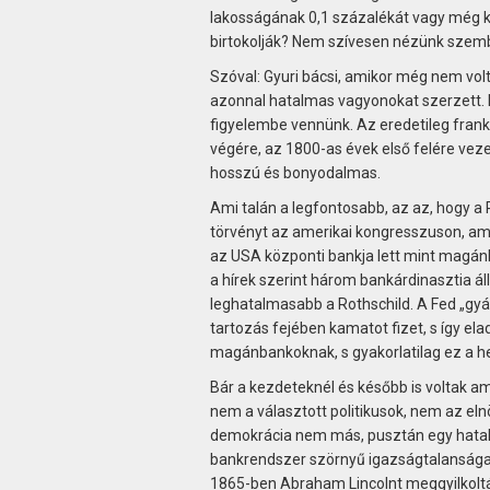
lakosságának 0,1 százalékát vagy még ki
birtokolják? Nem szívesen nézünk szemb
Szóval: Gyuri bácsi, amikor még nem vol
azonnal hatalmas vagyonokat szerzett. D
figyelembe vennünk. Az eredetileg fran
végére, az 1800-as évek első felére vez
hosszú és bonyodalmas.
Ami talán a legfontosabb, az az, hogy 
törvényt az amerikai kongresszuson, am
az USA központi bankja lett mint magánb
a hírek szerint három bankárdinasztia ál
leghatalmasabb a Rothschild. A Fed „gyá
tartozás fejé­ben kamatot fizet, s így ela
magánbankoknak, s gyakorlatilag ez a h
Bár a kezdeteknél és később is voltak am
nem a választott politikusok, nem az elnö
demokrácia nem más, pusztán egy hatalm
bankrendszer szörnyű igazságtalanságai
1865-ben Abraham Lincolnt meggyilkolták