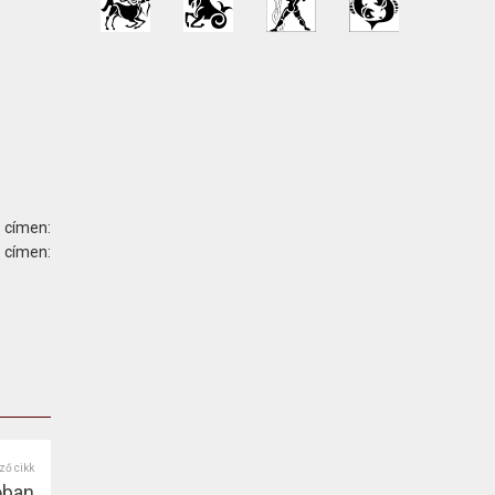
 címen:
ímen:
ző cikk
óban