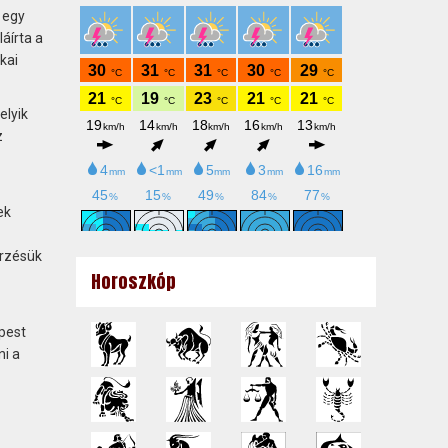
 egy
áírta a
kai
elyik
z
ek
őrzésük
Horoszkóp
épest
ni a