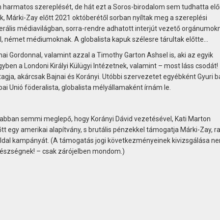
 harmatos szereplését, de hát ezt a Soros-birodalom sem tudhatta elő
, Márki-Zay előtt 2021 októberétől sorban nyíltak meg a szereplési
berális médiavilágban, sorra-rendre adhatott interjút vezető orgánumok
l, német médiumoknak. A globalista kapuk szélesre tárultak előtte…
i Gordonnal, valamint azzal a Timothy Garton Ashsel is, aki az egyik
gyben a Londoni Királyi Külügyi Intézetnek, valamint – most láss csodát!
agja, akárcsak Bajnai és Korányi. Utóbbi szervezetet egyébként Gyuri b
ai Unió föderalista, globalista mélyállamaként írnám le.
cs abban semmi meglepő, hogy Korányi Dávid vezetésével, Kati Marton
tt egy amerikai alapítvány, s brutális pénzekkel támogatja Márki-Zay, ra
loldal kampányát. (A támogatás jogi következményeinek kivizsgálása n
észségnek! – csak zárójelben mondom.)