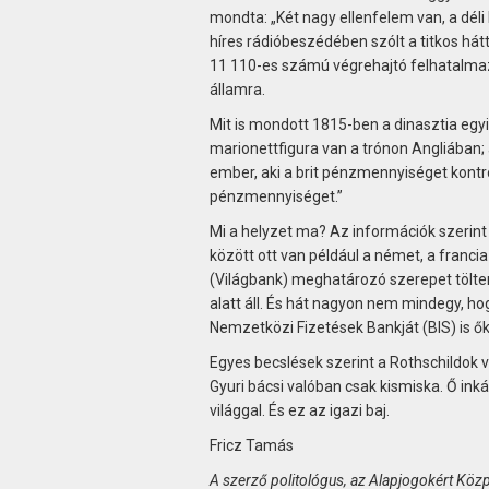
mondta: „Két nagy ellenfelem van, a dé
híres rádióbeszédében szólt a titkos hát
11 110-es számú végrehajtó felhatalmazá
államra.
Mit is mondott 1815-ben a dinasztia egy
marionettfigura van a trónon Angliában;
ember, aki a brit pénzmennyiséget kontroll
pénzmennyiséget.”
Mi a helyzet ma? Az információk szerint 
között ott van például a német, a franci
(Világbank) meghatározó szerepet tölten
alatt áll. És hát nagyon nem mindegy, hog
Nemzetközi Fizetések Bankját (BIS) is ők 
Egyes becslések szerint a Rothschildok v
Gyuri bácsi valóban csak kismiska. Ő ink
világgal. És ez az igazi baj.
Fricz Tamás
A szerző politológus, az Alapjogokért Köz