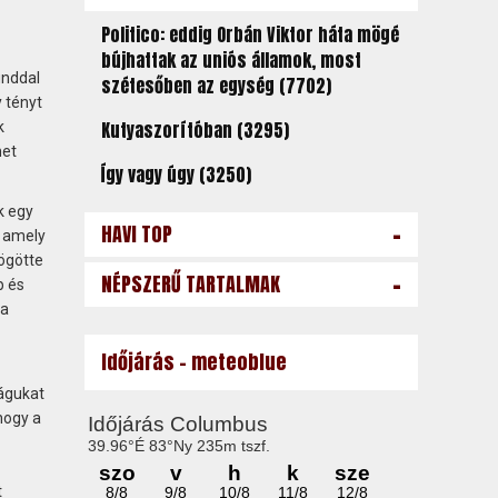
Politico: eddig Orbán Viktor háta mögé
bújhattak az uniós államok, most
unddal
szétesőben az egység (7702)
 tényt
Kutyaszorítóban (3295)
k
net
Így vagy úgy (3250)
k egy
-
HAVI TOP
, amely
ögötte
-
NÉPSZERŰ TARTALMAK
b és
 a
Időjárás - meteoblue
zágukat
hogy a
t