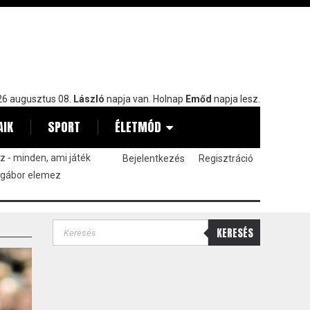
6 augusztus 08.
László
napja van. Holnap
Emőd
napja lesz.
AIK
SPORT
ÉLETMÓD
 - minden, ami játék
Bejelentkezés
Regisztráció
 gábor elemez
KERESÉS