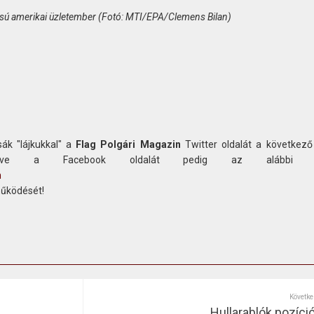
sú amerikai üzletember (Fotó: MTI/EPA/Clemens Bilan)
ák "lájkukkal" a
Flag Polgári Magazin
Twitter oldalát a következő
etve a Facebook oldalát pedig az alábbi c
n
működését!
Követke
Hullarablók pozíci