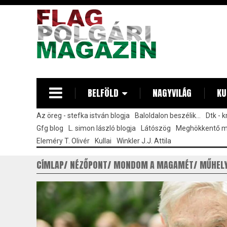
Ugrás
a
tartalomra
BELFÖLD
NAGYVILÁG
KU
Az öreg - stefka istván blogja
Baloldalon beszélik...
Dtk - 
Gfg blog
L. simon lászló blogja
Látószög
Meghökkentő 
Eleméry T. Olivér
Kullai
Winkler J.J. Attila
CÍMLAP
NÉZŐPONT
MONDOM A MAGAMÉT
MŰHEL