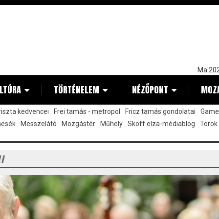
Ma 202
LTÚRA
TÖRTÉNELEM
NÉZŐPONT
MOZ
kriszta kedvencei
Frei tamás - metropol
Fricz tamás gondolatai
Gamez
mesék
Messzelátó
Mozgástér
Műhely
Skoff elza-médiablog
Török
Y