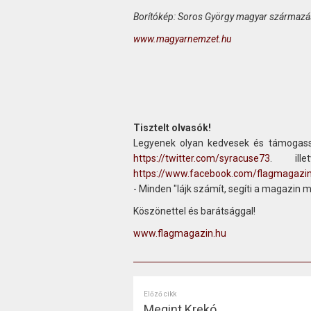
Borítókép: Soros György magyar származá
www.magyarnemzet.hu
Tisztelt olvasók!
Legyenek olyan kedvesek és támogass
https://twitter.com/syracuse73
. ill
https://www.facebook.com/flagmagazi
- Minden "lájk számít, segíti a magazin 
Köszönettel és barátsággal!
www.flagmagazin.hu
Előző cikk
Megint Krekó