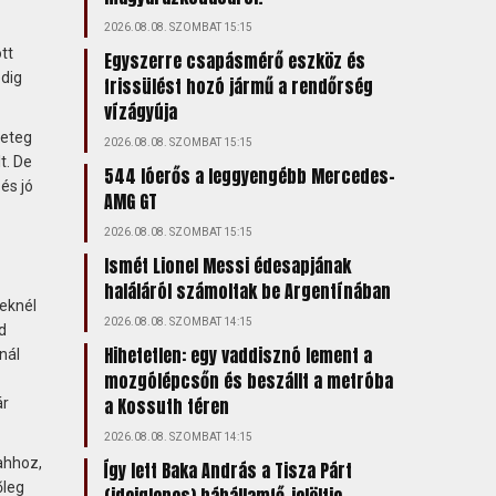
2026.08.08. SZOMBAT 15:15
tt
Egyszerre csapásmérő eszköz és
edig
frissülést hozó jármű a rendőrség
vízágyúja
geteg
2026.08.08. SZOMBAT 15:15
t. De
544 lóerős a leggyengébb Mercedes-
és jó
AMG GT
2026.08.08. SZOMBAT 15:15
Ismét Lionel Messi édesapjának
haláláról számoltak be Argentínában
eknél
2026.08.08. SZOMBAT 14:15
d
Hihetetlen: egy vaddisznó lement a
nál
mozgólépcsőn és beszállt a metróba
a Kossuth téren
ár
2026.08.08. SZOMBAT 14:15
ahhoz,
Így lett Baka András a Tisza Párt
őleg