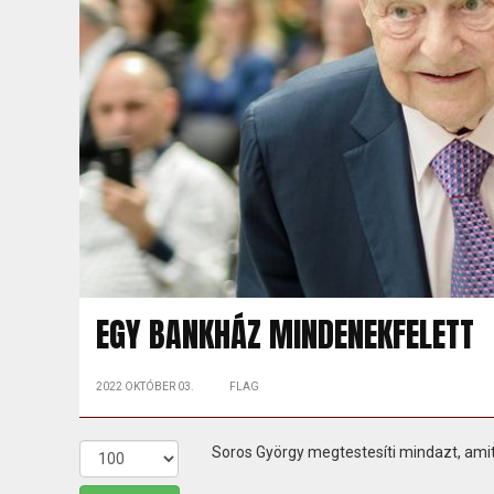
EGY BANKHÁZ MINDENEKFELETT
2022 OKTÓBER 03.
FLAG
Soros György megtestesíti mindazt, amit 