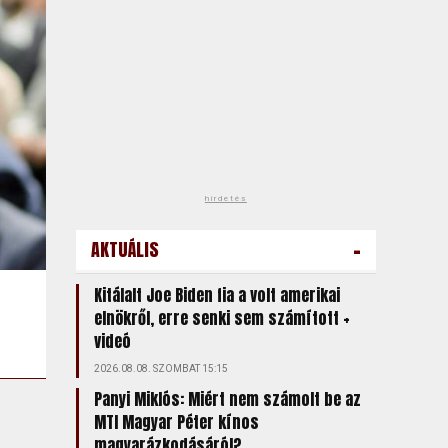
hirdetés
-
AKTUÁLIS
Kitálalt Joe Biden fia a volt amerikai
elnökről, erre senki sem számított +
videó
2026.08.08. SZOMBAT 15:15
Panyi Miklós: Miért nem számolt be az
MTI Magyar Péter kínos
magyarázkodásáról?