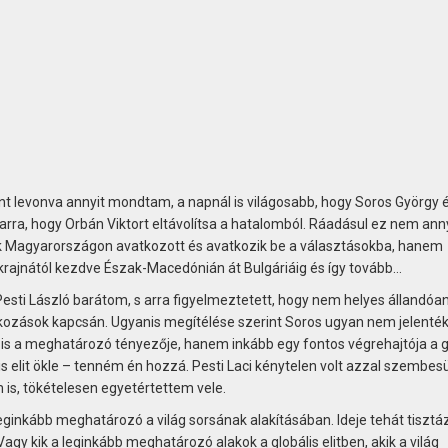
t levonva annyit mondtam, a napnál is világosabb, hogy Soros György 
rra, hogy Orbán Viktort eltávolítsa a hatalomból. Ráadásul ez nem ann
 Magyarországon avatkozott és avatkozik be a választásokba, hanem
ajnától kezdve Észak-Macedónián át ­Bulgáriáig és így tovább…
sti László barátom, s arra figyelmeztetett, hogy nem helyes állandóa
tkozások kapcsán. Ugyanis megítélése szerint Soros ugyan nem jelenték
m is a meghatározó tényezője, hanem inkább egy fontos végrehajtója a g
lis elit ökle – tenném én hozzá. Pesti Laci kénytelen volt azzal szembesü
 is, tökételesen egyetértettem vele.
leginkább meghatározó a világ sorsának alakításában. Ideje tehát tisztáz
agy kik a leginkább meghatározó alakok a globális elitben, akik a világ