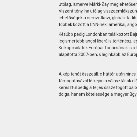
utólag, ismerve Márki-Zay meglehetősen
Viszont tény, ha utólag visszaemlékszünk
lehetőségek a nemzetközi, globalista-li
többek között a CNN-nek, amerikai, ango
Később pedig Londonban találkozott Bajna
legismertebb angol liberális történész, e
Külkapcsolatok Európai Tanácsának is a t
alapította 2007-ben, s leginkább az Európ
A kép tehát összeáll: e háttér után nin
támogatásával létrejön a választások elő
keresztül pedig a teljes összefogott ba
dolga, hanem kötelessége a magyar ügy