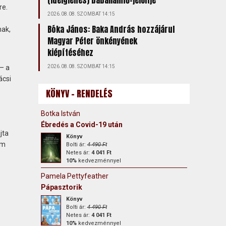
(ideiglenes) bábállamfő-jelöltje
re.
2026.08.08. SZOMBAT 14:15
Bóka János: Baka András hozzájárul
nak,
Magyar Péter önkényének
kiépítéséhez
 – a
2026.08.08. SZOMBAT 14:15
ácsi
KÖNYV - RENDELÉS
Botka István
Ébredés a Covid-19 után
jta
Könyv
em
Bolti ár:
4 490 Ft
Netes ár:
4 041 Ft
10%
kedvezménnyel
Pamela Pettyfeather
Pápasztorik
Könyv
Bolti ár:
4 490 Ft
Netes ár:
4 041 Ft
10%
kedvezménnyel