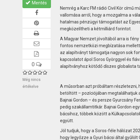
Mentés
Nemrég a Karc FM rádió Civil Kör című m
vallomása arról, hogy a mozgalma a vála
hatalmas pénzügyi támogatást az Egyesül
megközelítheti a kétmilliárd forintot.
A Magyar Nemzet jóvoltából arra is fény 
fontos nemzetközi megbízatása mellett –
az alapítványt támogatja nagyon sok fonto
kapcsolatot ápol Soros Györggyel és fiá­
0
alapítványhoz kötődő díszes globalista t
Még nincs
A műsorban azt próbáltam részletezni, 
értékelve
betöltött – pozíciójában megtalálhatjuk 
Bajnai Gordon – és persze Gyurcsány Fere
pedig szakállamtitkár. Bajnai Gordon egy
bácsihoz, többek között a Külkapcsola
együtt.
Jól tudjuk, hogy a Soros-féle hálózat 20
hogy legyőzze a Gyuri bácsi által gyűlöl