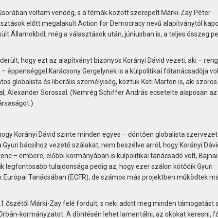
űsorában voltam vendég, s a témák között szerepelt Márki-Zay Péter
sztások előtt megalakult Action for Democracy nevű alapítványtól kapo
t Államokból, még a választások után, júniusban is, a teljes összeg p
derült, hogy ezt az alapítványt bizonyos Korányi Dávid vezeti, aki – ren
 éppenséggel Karácsony Gergelynek is a külpolitikai főtanácsadója vol
s globalista és liberális személyiség, köztük Kati Marton is, aki szoros 
val, Alexander Sorossal. (Nemrég Schiffer András ecsetelte alaposan az
ársaságot.)
hogy Korányi Dávid szinte minden egyes – döntően globalista szervezet
a Gyuri bácsihoz vezető szálakat, nem beszélve arról, hogy Korányi Dávi
nc – embere, előbbi kormányában is külpolitikai tanácsadó volt, Bajnai
ik legfontosabb tulajdonsága pedig az, hogy ezer szálon kötődik Gyuri
tok Európai Tanácsában (ECFR), de számos más projektben működtek m
21 őszétől Márki-Zay felé fordult, s neki adott meg minden támogatást 
t Orbán-kormányzatot. A döntésén lehet lamentálni, az okokat keresni, f