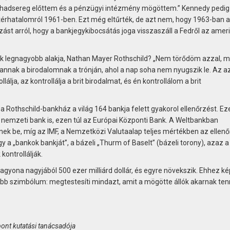
li hadsereg előttem és a pénzügyi intézmény mögöttem.” Kennedy pedig
térhatalomról 1961-ben. Ezt még eltűrték, de azt nem, hogy 1963-ban al
st arról, hogy a bankjegykibocsátás joga visszaszáll a Fedről az ameri
ik legnagyobb alakja, Nathan Mayer Rothschild? „Nem törődöm azzal, m
 annak a birodalomnak a trónján, ahol a nap soha nem nyugszik le. Az a
álja, az kontrollálja a brit birodalmat, és én kontrollálom a brit
a Rothschild-bankház a világ 164 bankja felett gyakorol ellenőrzést. Ez
a nemzeti bank is, ezen túl az Európai Központi Bank. A Weltbankban
ek be, míg az IMF, a Nemzetközi Valutaalap teljes mértékben az ellen
y a „bankok bankját”, a bázeli „Thurm of Baselt” (bázeli torony), azaz a
kontrollálják.
agyona nagyjából 500 ezer milliárd dollár, és egyre növekszik. Ehhez k
ább szimbólum: megtestesíti mindazt, amit a mögötte állók akarnak ten
pont kutatási tanácsadója