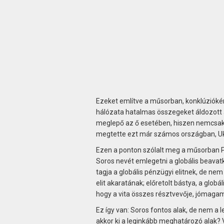
Ezeket említve a műsorban, konklúziókén
hálózata hatalmas összegeket áldozott a
meglepő az ő esetében, hiszen nemcsak
megtette ezt már számos országban, Ukr
Ezen a ponton szólalt meg a műsorban Pe
Soros nevét emlegetni a globális beava
tagja a globális pénzügyi elitnek, de ne
elit akaratának; előretolt bástya, a globá
hogy a vita összes résztvevője, jómagam
Ez így van: Soros fontos alak, de nem a 
akkor ki a leginkább meghatározó alak? V