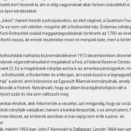
sebb kört tesznek ki, ám a világ vagyonának akár hetven százalékát is
e ilyen kérdésekkel.
t „bácsi”, hanem kezdő a pénzpiacokon, az első cégével, a Quantum Fo
e ez nem volt véletlen: mögötte állt a Rothschild-ház. Érdemes néhány
kfurti Rothschild család meggazdagodásának története az 1700-as éve
ethető vissza, de ennek részleteibe most ne menjünk bele, mert a törté
a Roth­schildok hathatós közreműködésével 1913 decemberében átverte
elynek végeredményeként megalakult a Fed, a Federal Reserve Center
ank (!). Ez a magánbank irányítja azóta is az amerikai pénzügyeket, m
l: a Rothschild, a Rockefeller és a Morgan, ám ezek közül is a legnagyob
rtja” a pénzt, amit kölcsönöz az Egyesült Államok kormányának, amely
dósodik a Fednek. Nyilvánvaló, hogy az állam kiszolgáltatottjává vált a
elyzet száz év óta sem változott meg.
erikai elnökök, akik felismerték a veszélyt, azt mégpedig, hogy az ors
kök irányítják valójában, hanem a bankárdinasztiák, s ez annyit jelent, 
as látszat, az emberek azonban a mai napig nem értik a pénz- és
t.
, miként 1963-ban John F. Kennedyt is Dallasban. Lincoln 1864-ben az