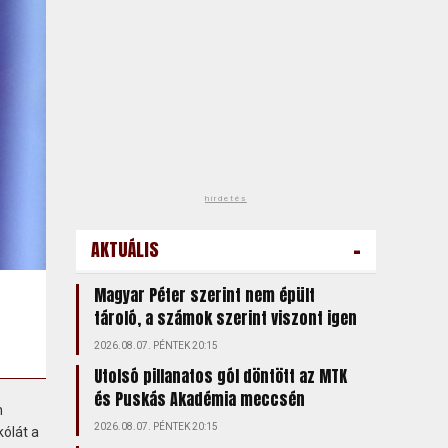
hirdetés
-
AKTUÁLIS
Magyar Péter szerint nem épült
tároló, a számok szerint viszont igen
2026.08.07. PÉNTEK 20:15
Utolsó pillanatos gól döntött az MTK
és Puskás Akadémia meccsén
n
2026.08.07. PÉNTEK 20:15
ólát a