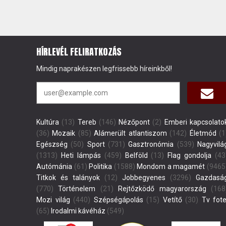
HÍRLEVÉL FELIRATKOZÁS
Mindig naprakészen legfrissebb híreinkből!
Kultúra
(13)
Tereb
(146)
Nézőpont
(2)
Emberi kapcsolato
(36)
Mozaik
(85)
Alámerült atlantiszom
(142)
Életmód
(1
Egészség
(50)
Sport
(731)
Gasztronómia
(539)
Nagyvilá
(1313)
Heti lámpás
(459)
Belföld
(13)
Flag gondolja
(43
Autómánia
(61)
Politika
(1588)
Mondom a magamét
(9465
Titkok és talányok
(12)
Jobbegyenes
(3296)
Gazdasá
(770)
Történelem
(21)
Rejtőzködő magyarország
(168
Mozi világ
(440)
Szépségápolás
(15)
Vetítő
(30)
Tv fote
(65)
Irodalmi kávéház
(549)