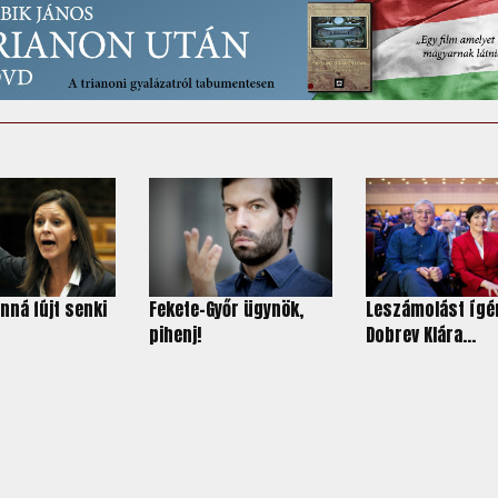
onná fújt senki
Fekete-Győr ügynök,
Leszámolást ígé
pihenj!
Dobrev Klára...