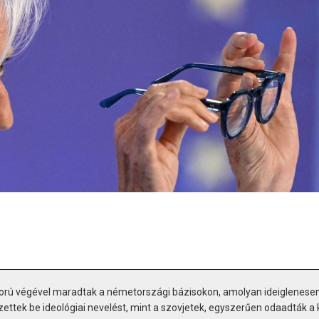
orú végével maradtak a németországi bázisokon, amolyan ideiglenese
ttek be ideológiai nevelést, mint a szovjetek, egyszerűen odaadták a k