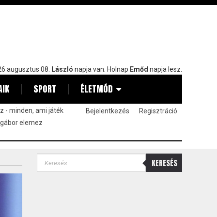
6 augusztus 08.
László
napja van. Holnap
Emőd
napja lesz.
AIK
SPORT
ÉLETMÓD
 - minden, ami játék
Bejelentkezés
Regisztráció
 gábor elemez
KERESÉS