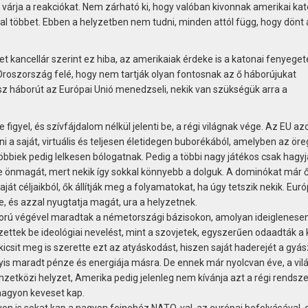
 várja a reakciókat. Nem zárható ki, hogy valóban kivonnak amerikai ka
al többet. Ebben a helyzetben nem tudni, minden attól függ, hogy dönt 
 kancellár szerint ez hiba, az amerikaiak érdeke is a katonai fenyeget
roszország felé, hogy nem tartják olyan fontosnak az ő háborújukat
z háborút az Európai Unió menedzseli, nekik van szükségük arra a
figyel, és szívfájdalom nélkül jelenti be, a régi világnak vége. Az EU a
i a saját, virtuális és teljesen életidegen buborékából, amelyben az öre
többiek pedig lelkesen bólogatnak. Pedig a többi nagy játékos csak hagyj
je önmagát, mert nekik így sokkal könnyebb a dolguk. A dominókat már ő
át céljaikból, ők állítják meg a folyamatokat, ha úgy tetszik nekik. Eur
e, és azzal nyugtatja magát, ura a helyzetnek.
orú végével maradtak a németországi bázisokon, amolyan ideiglenese
ttek be ideológiai nevelést, mint a szovjetek, egyszerűen odaadták a k
sit meg is szerette ezt az atyáskodást, hiszen saját haderejét a gyá
yis maradt pénze és energiája másra. De ennek már nyolcvan éve, a vil
emzetközi helyzet, Amerika pedig jelenleg nem kívánja azt a régi rendsze
nagyon keveset kap.
n is sokat kap a nagyon fejnehéz NATO-val, az európai befolyásával, 