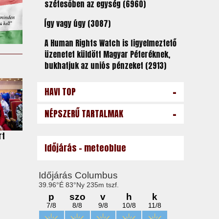
szétesőben az egység (6960)
Így vagy úgy (3087)
A Human Rights Watch is figyelmeztető
üzenetet küldött Magyar Péteréknek,
bukhatjuk az uniós pénzeket (2913)
-
HAVI TOP
-
NÉPSZERŰ TARTALMAK
rt
Időjárás - meteoblue