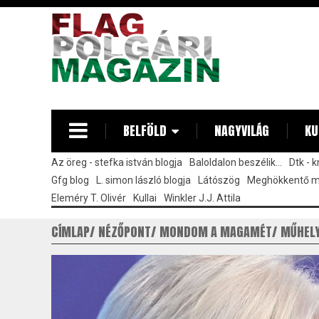
Ugrás
a
tartalomra
BELFÖLD
NAGYVILÁG
KU
Az öreg - stefka istván blogja
Baloldalon beszélik...
Dtk - 
Gfg blog
L. simon lászló blogja
Látószög
Meghökkentő 
Eleméry T. Olivér
Kullai
Winkler J.J. Attila
CÍMLAP
NÉZŐPONT
MONDOM A MAGAMÉT
MŰHEL