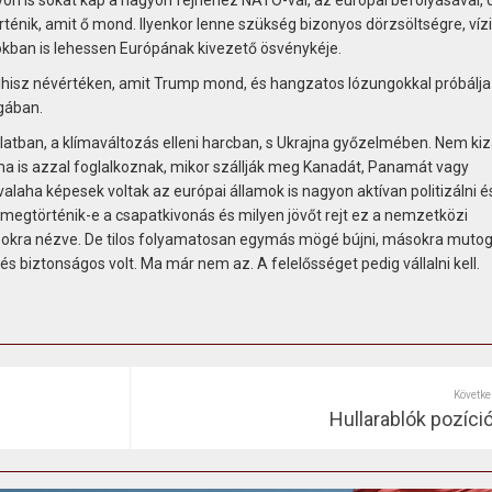
énik, amit ő mond. Ilyenkor lenne szükség bizonyos dörzsöltségre, vízi
okban is lehessen Európának kivezető ösvénykéje.
lhisz névértéken, amit Trump mond, és hangzatos lózungokkal próbálja
agában.
atban, a klímaváltozás elleni harcban, s Ukrajna győzelmében. Nem kiz
a is azzal foglalkoznak, mikor szállják meg Kanadát, Panamát vagy
alaha képesek voltak az európai államok is nagyon aktívan politizálni 
megtörténik-e a csapatkivonás és milyen jövőt rejt ez a nemzetközi
usokra nézve. De tilos folyamatosan egymás mögé bújni, másokra mutog
s biztonságos volt. Ma már nem az. A felelősséget pedig vállalni kell.
Követke
Hullarablók pozíci