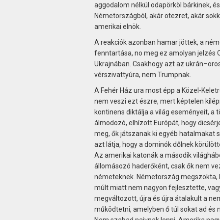
aggodalom nélkül odapörköl bárkinek, és
Németországból, akár ötezret, akár sokk
amerikai elnök.
A reakciók azonban hamar jöttek, a német
fenntartása, no meg ez amolyan jelzés O
Ukrajnában. Csakhogy azt az ukrán–oros
vérszivattyúra, nem Trumpnak.
A Fehér Ház ura most épp a Közel-Keletre 
nem veszi ezt észre, mert képtelen kilépn
kontinens diktálja a világ eseményeit, a 
álmodozó, elhízott Európát, hogy dicsér
meg, ők játszanak ki egyéb hatalmakat saj
azt látja, hogy a dominók dőlnek körülött
Az amerikai katonák a második világháb
állomásozó haderőként, csak ők nem veze
németeknek. Németország megszokta, kic
múlt miatt nem nagyon fejlesztette, vag
megváltozott, újra és újra átalakult a n
működtetni, amelyben ő túl sokat ad és 
Nem szabad naivnak lenni, Amerika nagyo