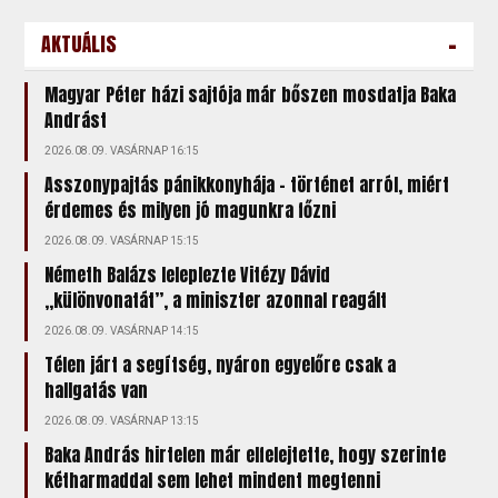
-
AKTUÁLIS
Magyar Péter házi sajtója már bőszen mosdatja Baka
Andrást
2026.08.09. VASÁRNAP 16:15
Asszonypajtás pánikkonyhája – történet arról, miért
érdemes és milyen jó magunkra főzni
2026.08.09. VASÁRNAP 15:15
Németh Balázs leleplezte Vitézy Dávid
„különvonatát”, a miniszter azonnal reagált
2026.08.09. VASÁRNAP 14:15
Télen járt a segítség, nyáron egyelőre csak a
hallgatás van
2026.08.09. VASÁRNAP 13:15
Baka András hirtelen már elfelejtette, hogy szerinte
kétharmaddal sem lehet mindent megtenni