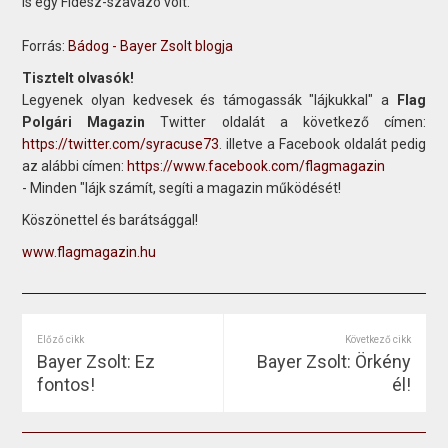
is egy Fidesz-szavazó volt.
Forrás:
Bádog - Bayer Zsolt blogja
Tisztelt olvasók!
Legyenek olyan kedvesek és támogassák "lájkukkal" a
Flag
Polgári Magazin
Twitter oldalát a következő címen:
https://twitter.com/syracuse73
. illetve a Facebook oldalát pedig
az alábbi címen:
https://www.facebook.com/flagmagazin
- Minden "lájk számít, segíti a magazin működését!
Köszönettel és barátsággal!
www.flagmagazin.hu
Előző cikk
Következő cikk
Bayer Zsolt: Ez
Bayer Zsolt: Örkény
fontos!
él!