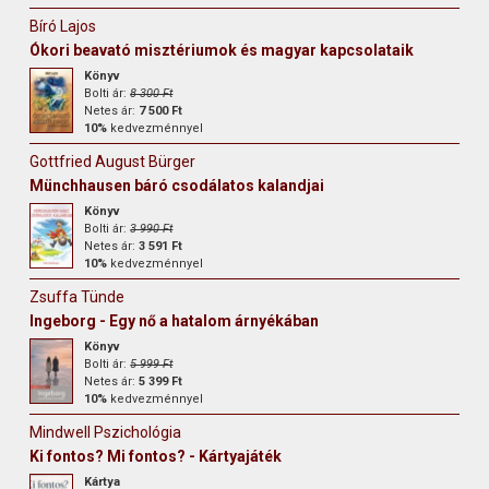
Bíró Lajos
Ókori beavató misztériumok és magyar kapcsolataik
Könyv
Bolti ár:
8 300 Ft
Netes ár:
7 500 Ft
10%
kedvezménnyel
Gottfried August Bürger
Münchhausen báró csodálatos kalandjai
Könyv
Bolti ár:
3 990 Ft
Netes ár:
3 591 Ft
10%
kedvezménnyel
Zsuffa Tünde
Ingeborg - Egy nő a hatalom árnyékában
Könyv
Bolti ár:
5 999 Ft
Netes ár:
5 399 Ft
10%
kedvezménnyel
Mindwell Pszichológia
Ki fontos? Mi fontos? - Kártyajáték
Kártya