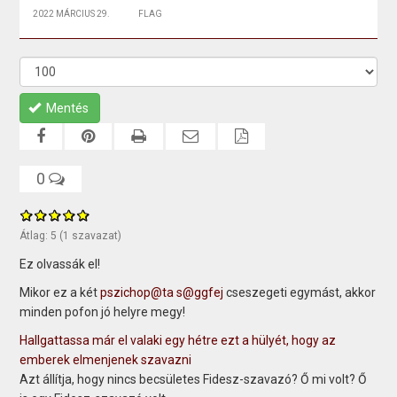
2022 MÁRCIUS 29.
FLAG
Mentés
0
Átlag:
5
(
1
szavazat)
Ez olvassák el!
Mikor ez a két
pszichop@ta
s@ggfej
cseszegeti egymást, akkor
minden pofon jó helyre megy!
Hallgattassa már el valaki egy hétre ezt a hülyét, hogy az
emberek elmenjenek szavazni
Azt állítja, hogy nincs becsületes Fidesz-szavazó? Ő mi volt? Ő