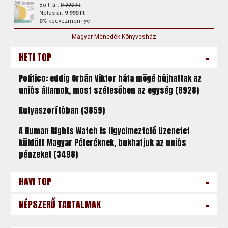
Bolti ár:
9 990 Ft
Netes ár:
9 990 Ft
0%
kedvezménnyel
Magyar Menedék Könyvesház
-
HETI TOP
Politico: eddig Orbán Viktor háta mögé bújhattak az
uniós államok, most szétesőben az egység (8928)
Kutyaszorítóban (3859)
A Human Rights Watch is figyelmeztető üzenetet
küldött Magyar Péteréknek, bukhatjuk az uniós
pénzeket (3498)
-
HAVI TOP
-
NÉPSZERŰ TARTALMAK