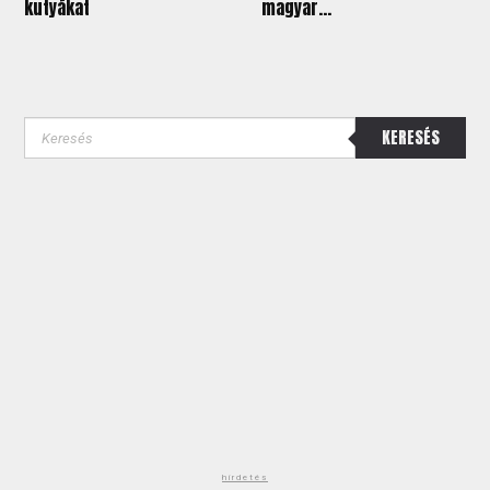
kutyákat
magyar...
KERESÉS
hirdetés