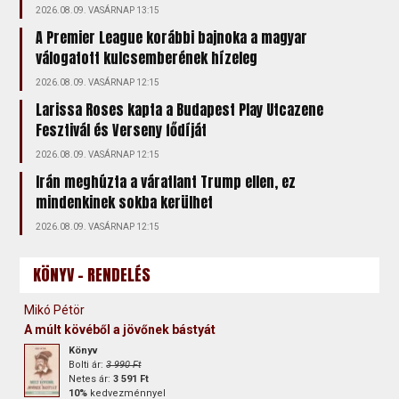
2026.08.09. VASÁRNAP 13:15
A Premier League korábbi bajnoka a magyar
válogatott kulcsemberének hízeleg
2026.08.09. VASÁRNAP 12:15
Larissa Roses kapta a Budapest Play Utcazene
Fesztivál és Verseny fődíját
2026.08.09. VASÁRNAP 12:15
Irán meghúzta a váratlant Trump ellen, ez
mindenkinek sokba kerülhet
2026.08.09. VASÁRNAP 12:15
KÖNYV - RENDELÉS
Mikó Pétör
A múlt kövéből a jövőnek bástyát
Könyv
Bolti ár:
3 990 Ft
Netes ár:
3 591 Ft
10%
kedvezménnyel