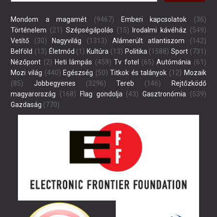
Mondom a magamét
(9467)
Emberi kapcsolatok
(36)
Történelem
(21)
Szépségápolás
(15)
Irodalmi kávéház
(549)
Vetítő
(30)
Nagyvilág
(1313)
Alámerült atlantiszom
(142)
Belföld
(13)
Életmód
(1)
Kultúra
(13)
Politika
(1588)
Sport
(731)
Nézőpont
(2)
Heti lámpás
(459)
Tv fotel
(65)
Autómánia
(61)
Mozi világ
(440)
Egészség
(50)
Titkok és talányok
(12)
Mozaik
(85)
Jobbegyenes
(3296)
Tereb
(146)
Rejtőzködő
magyarország
(168)
Flag gondolja
(43)
Gasztronómia
(539)
Gazdaság
(770)