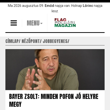
Ugrás
Ma 2026 augusztus 09.
Emőd
napja van. Holnap
Lőrinc
napja
a
lesz.
tartalomra
MENU
CÍMLAP
NÉZŐPONT
JOBBEGYENES
BAYER ZSOLT: MINDEN POFON JÓ HELYRE
MEGY