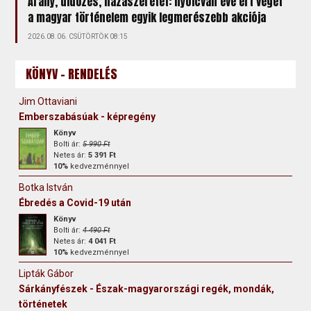
Arany, üldözés, hazaszeretet: nyolcvan éve ért véget
a magyar történelem egyik legmerészebb akciója
2026.08.06. CSÜTÖRTÖK 08:15
KÖNYV - RENDELÉS
Jim Ottaviani
Emberszabásúak - képregény
Könyv
Bolti ár:
5 990 Ft
Netes ár:
5 391 Ft
10%
kedvezménnyel
Botka István
Ébredés a Covid-19 után
Könyv
Bolti ár:
4 490 Ft
Netes ár:
4 041 Ft
10%
kedvezménnyel
Lipták Gábor
Sárkányfészek - Észak-magyarországi regék, mondák,
történetek