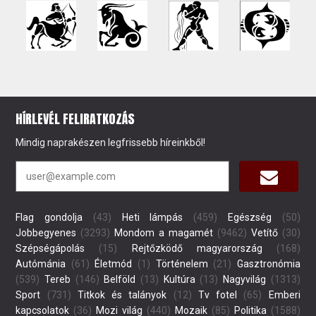
HÍRLEVÉL FELIRATKOZÁS
Mindig naprakészen legfrissebb híreinkből!
Flag gondolja
(43)
Heti lámpás
(459)
Egészség
(50)
Jobbegyenes
(3293)
Mondom a magamét
(9462)
Vetítő
(30)
Szépségápolás
(15)
Rejtőzködő magyarország
(168)
Autómánia
(61)
Életmód
(1)
Történelem
(21)
Gasztronómia
(539)
Tereb
(146)
Belföld
(13)
Kultúra
(13)
Nagyvilág
(1313)
Sport
(731)
Titkok és talányok
(12)
Tv fotel
(65)
Emberi
kapcsolatok
(36)
Mozi világ
(440)
Mozaik
(85)
Politika
(1588)