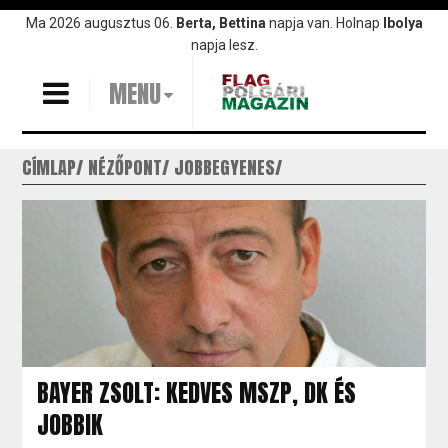
Ugrás
Ma 2026 augusztus 06.
Berta, Bettina
napja van. Holnap
Ibolya
a
napja lesz.
tartalomra
MENU
CÍMLAP
NÉZŐPONT
JOBBEGYENES
BAYER ZSOLT: KEDVES MSZP, DK ÉS
JOBBIK