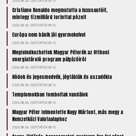
2026.08.06. CSÜTÖRTÖK 09:15
Cristiano Ronaldo megmutatta a luxusautóit,
mintegy tízmilliárd forinttal pózolt
2026.08.06. CSÜTÖRTÖK 09:15
Európa nem bánik jól gyermekeivel
2026.08.06. CSÜTÖRTÖK 09:15
Megfeledkezhettek Magyar Péterék az Otthoni
energiatároló program pályázóiról
2026.08.06. CSÜTÖRTÖK 09:15
Hódok és jegesmedvék, jégtáblák és uszadékfa
2026.08.06. CSÜTÖRTÖK 08:15
Templomokban tomboltak vandálok
2026.08.06. CSÜTÖRTÖK 08:15
Magyar Péter felmentette Nagy Mártont, más megy a
Nemzetközi Valutaalaphoz
2026.08.06. CSÜTÖRTÖK 08:15