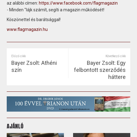
az alábbi címen:
https://www.facebook.com/flagmagazin
- Minden "lájk számít, segíti a magazin működését!
Köszönettel és barátsággal!
www.flagmagazin.hu
Előző cikk
Következő cikk
Bayer Zsolt: Athéni
Bayer Zsolt: Egy
szín
felbontott szerződés
háttere
AJÁNLÓ