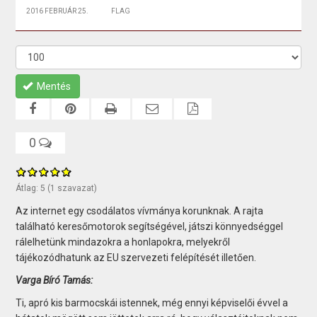
2016 FEBRUÁR 25.
FLAG
Mentés
0
Átlag:
5
(
1
szavazat)
Az internet egy csodálatos vívmánya korunknak. A rajta
található keresőmotorok segítségével, játszi könnyedséggel
rálelhetünk mindazokra a honlapokra, melyekről
tájékozódhatunk az EU szervezeti felépítését illetően.
Varga Bíró Tamás:
Ti, apró kis barmocskái istennek, még ennyi képviselői évvel a