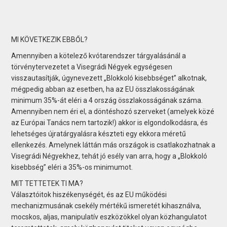
MI KÖVETKEZIK EBBŐL?
Amennyiben a kötelező kvótarendszer tárgyalásánál a
törvénytervezetet a Visegrádi Négyek egységesen
visszautasítják, úgynevezett „Blokkoló kisebbséget” alkotnak,
mégpedig abban az esetben, ha az EU összlakosságának
minimum 35%-át eléri a 4 ország összlakosságának száma.
Amennyiben nem éri el, a döntéshozó szerveket (amelyek közé
az Európai Tanács nem tartozik!) akkor is elgondolkodásra, és
lehetséges újratárgyalásra készteti egy ekkora méretű
ellenkezés. Amelynek láttán más országok is csatlakozhatnak a
Visegrádi Négyekhez, tehát jó esély van arra, hogy a „Blokkoló
kisebbség” eléri a 35%-os minimumot.
MIT TETTETEK TI MA?
Választóitok hiszékenységét, és az EU működési
mechanizmusának csekély mértékű ismeretét kihasználva,
mocskos, aljas, manipulatív eszközökkel olyan közhangulatot