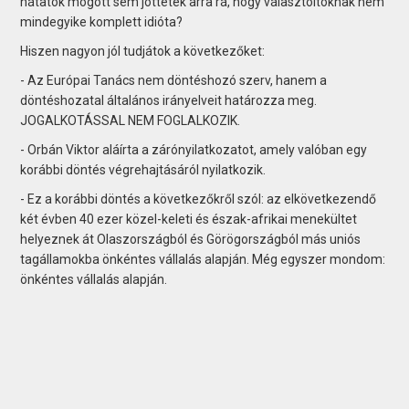
hátatok mögött sem jöttetek arra rá, hogy választóitoknak nem
mindegyike komplett idióta?
Hiszen nagyon jól tudjátok a következőket:
- Az Európai Tanács nem döntéshozó szerv, hanem a
döntéshozatal általános irányelveit határozza meg.
JOGALKOTÁSSAL NEM FOGLALKOZIK.
- Orbán Viktor aláírta a zárónyilatkozatot, amely valóban egy
korábbi döntés végrehajtásáról nyilatkozik.
- Ez a korábbi döntés a következőkről szól: az elkövetkezendő
két évben 40 ezer közel-keleti és észak-afrikai menekültet
helyeznek át Olaszországból és Görögországból más uniós
tagállamokba önkéntes vállalás alapján. Még egyszer mondom:
önkéntes vállalás alapján.