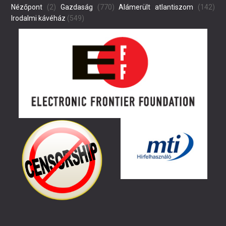
Nézőpont
(2)
Gazdaság
(770)
Alámerült atlantiszom
(142)
Irodalmi kávéház
(549)