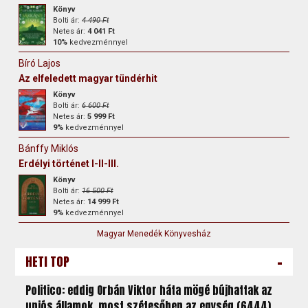
Könyv
Bolti ár:
4 490 Ft
Netes ár:
4 041 Ft
10%
kedvezménnyel
Bíró Lajos
Az elfeledett magyar tündérhit
Könyv
Bolti ár:
6 600 Ft
Netes ár:
5 999 Ft
9%
kedvezménnyel
Bánffy Miklós
Erdélyi történet I-II-III.
Könyv
Bolti ár:
16 500 Ft
Netes ár:
14 999 Ft
9%
kedvezménnyel
Magyar Menedék Könyvesház
-
HETI TOP
Politico: eddig Orbán Viktor háta mögé bújhattak az
uniós államok, most szétesőben az egység (6444)