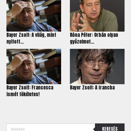
Bayer Zsolt: A világ, mint
Róna Péter: Orbán olyan
nyitott...
győzelmet...
Bayer Zsolt: Francesca
Bayer Zsolt: A francba
ismét tökéletes!
KERESÉS