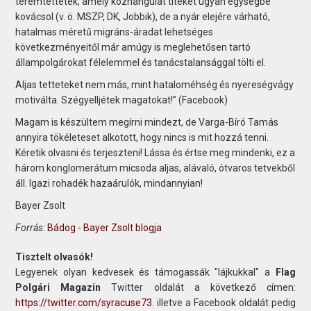
teremtettetek, amely közhangulat titeket ugyan egységbe
kovácsol (v. ö. MSZP, DK, Jobbik), de a nyár elejére várható,
hatalmas méretű migráns-áradat lehetséges
következményeitől már amúgy is meglehetősen tartó
állampolgárokat félelemmel és tanácstalansággal tölti el.
Aljas tetteteket nem más, mint hataloméhség és nyereségvágy
motiválta. Szégyelljétek magatokat!” (Facebook)
Magam is készültem megírni mindezt, de Varga-Bíró Tamás
annyira tökéleteset alkotott, hogy nincs is mit hozzá tenni.
Kéretik olvasni és terjeszteni! Lássa és értse meg mindenki, ez a
három konglomerátum micsoda aljas, alávaló, ótvaros tetvekből
áll. Igazi rohadék hazaárulók, mindannyian!
Bayer Zsolt
Forrás:
Bádog - Bayer Zsolt blogja
Tisztelt olvasók!
Legyenek olyan kedvesek és támogassák "lájkukkal" a
Flag
Polgári Magazin
Twitter oldalát a következő címen:
https://twitter.com/syracuse73
. illetve a Facebook oldalát pedig