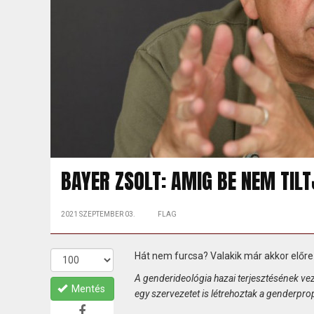
BAYER ZSOLT: AMIG BE NEM TIL
2021 SZEPTEMBER 03.
FLAG
Hát nem furcsa? Valakik már akkor előre l
A genderideológia hazai terjesztésének ve
Mentés
egy szervezetet is létrehoztak a genderpr