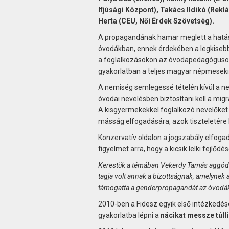
Ifjúsági Központ), Takács Ildikó (Rekl
Herta (CEU, Női Érdek Szövetség).
A propagandának hamar meglett a hatás
óvodákban, ennek érdekében a legkisebb
a foglalkozásokon az óvodapedagógusokna
gyakorlatban a teljes magyar népmesekin
A nemiség semlegessé tételén kívül a ne
óvodai nevelésben biztosítani kell a mi
A kisgyermekekkel foglalkozó nevelőket 
másság elfogadására, azok tiszteletére k
Konzervatív oldalon a jogszabály elfogadá
figyelmet arra, hogy a kicsik lelki fejlőd
Kerestük a témában Vekerdy Tamás aggódó és
tagja volt annak a bizottságnak, amelynek 
támogatta a genderpropagandát az óvodá
2010-ben a Fidesz egyik első intézkedés
gyakorlatba lépni a
nácikat messze túlli