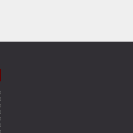
)
)
)
)
)
)
)