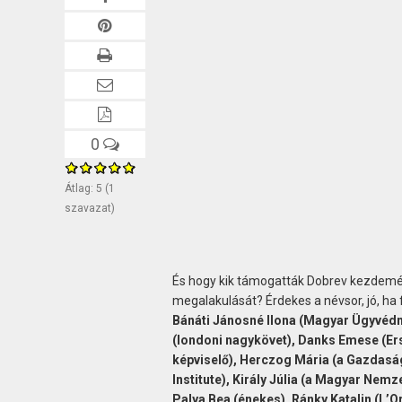
0
Átlag:
5
(
1
szavazat)
És hogy kik támogatták Dobrev kezdem
megalakulását? Érdekes a névsor, jó, h
Bánáti Jánosné Ilona (Magyar Ügyvédn
(londoni nagykövet), Danks Emese (Ers
képviselő), Herczog Mária (a Gazdaság
Institute), Király Júlia (a Magyar Nem
Palya Bea (énekes), Ránky Katalin (L’O