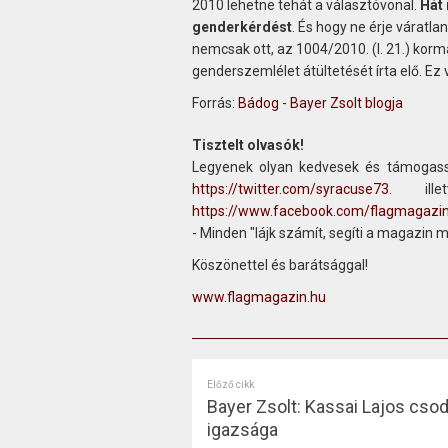
2010 lehetne tehát a választóvonal.
Hát 
genderkérdést
. És hogy ne érje váratl
nemcsak ott, az 1004/2010. (I. 21.) korm
genderszemlélet átültetését írta elő. E
Forrás:
Bádog - Bayer Zsolt blogja
Tisztelt olvasók!
Legyenek olyan kedvesek és támogass
https://twitter.com/syracuse73
. ill
https://www.facebook.com/flagmagazi
- Minden "lájk számít, segíti a magazin 
Köszönettel és barátsággal!
www.flagmagazin.hu
Előző cikk
Bayer Zsolt: Kassai Lajos cso
igazsága