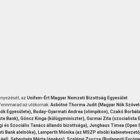
ényezését, az
Unifem-Ért Magyar Nemzeti Bizottság Egyesület
a fennmarad az utókornak:
Asbótné Thorma Judit (Magyar Nők Szövet
ők Egyesülete), Buday-Gyarmati Andrea (olimpikon), Czakó Borbál
te Bank), Göncz Kinga (külügyminiszter), Gurmai Zita (szocialista 
i és Szociális Tanács állandó bizottsága), Junghaus Tímea (Open 
zeti Bank alelnöke), Lamperth Mónika (az MSZP elnöki kabinetvezetőj
réal), Sebestyén Márta (énekes), Szelényi Zsuzsa (Budapesti Európa