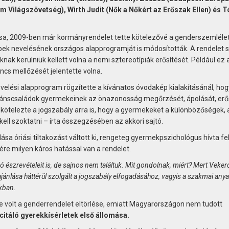
ám Világszövetség), Wirth Judit (Nők a Nőkért az Erőszak Ellen) és T
a, 2009-ben már kormányrendelet tette kötelezővé a genderszemlélet
ek nevelésének országos alapprogramját is módosították. A rendelet s
k kerülniük kellett volna a nemi sztereotípiák erősítését. Például ez 
cs mellőzését jelentette volna.
velési alapprogram rögzítette a kívánatos óvodakép kialakításánál, hog
gránscsaládok gyermekeinek az önazonosság megőrzését, ápolását, erős
kötelezte a jogszabály arra is, hogy a gyermekeket a különbözőségek, 
ell szoktatni – írta összegzésében az akkori sajtó.
sa óriási tiltakozást váltott ki, rengeteg gyermekpszichológus hívta fel
ésére milyen káros hatással van a rendelet.
zrevételeit is, de sajnos nem találtuk. Mit gondolnak, miért? Mert Vekerd
ajánlása háttérül szolgált a jogszabály elfogadásához, vagyis a szakmai any
kban.
e volt a genderrendelet eltörlése, emiatt Magyarországon nem tudott
citáló gyerekkísérletek első állomása.