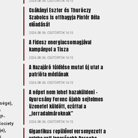
2026.08.06. CSÜTÖRTÖK 16:15
Csákányi Eszter és Thuróczy
Szabolcs is otthagyja Pintér Béla
előadását
2026.08.06. CSÜTÖRTÖK 16:15
A Fidesz energiacsomagjával
kampányol a Tisza
2026.08.06. CSÜTÖRTÖK 16:15
A Hazajáró túlélése mutat új utat a
patrióta médiának
2026.08.06. CSÜTÖRTÖK 16:15
A népet nem lehet hazaküldeni –
Gyurcsány Ferenc újabb sejtelmes
sége),
üzenetet küldött, ezúttal a
a
„forradalmároknak”
EP-
2026.08.06. CSÜTÖRTÖK 14:15
Society
Gigantikus repülővel versenyezett a
e),
i