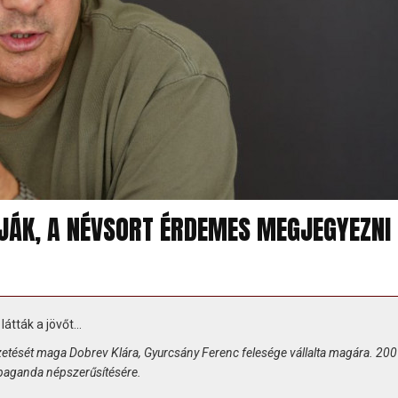
TJÁK, A NÉVSORT ÉRDEMES MEGJEGYEZNI
átták a jövőt...
zetését maga Dobrev Klára, Gyurcsány Ferenc felesége vállalta magára. 20
opaganda népszerűsítésére.