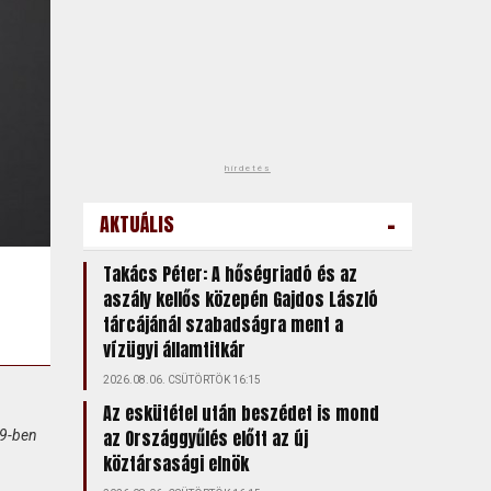
hirdetés
-
AKTUÁLIS
Takács Péter: A hőségriadó és az
aszály kellős közepén Gajdos László
tárcájánál szabadságra ment a
vízügyi államtitkár
2026.08.06. CSÜTÖRTÖK 16:15
Az eskütétel után beszédet is mond
az Országgyűlés előtt az új
09-ben
köztársasági elnök