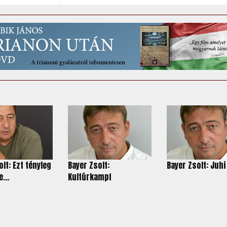
lt: Ezt tényleg
Bayer Zsolt:
Bayer Zsolt: Juhi
...
Kultúrkampf