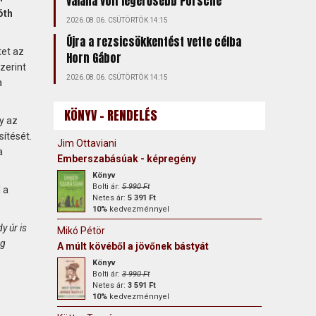
valaha volt legerősebb Porsche
óth
2026.08.06. CSÜTÖRTÖK 14:15
Újra a rezsicsökkentést vette célba
et az
Horn Gábor
zerint
2026.08.06. CSÜTÖRTÖK 14:15
a
KÖNYV - RENDELÉS
y az
ítését.
Jim Ottaviani
a
Emberszabásúak - képregény
Könyv
Bolti ár:
5 990 Ft
 a
Netes ár:
5 391 Ft
10%
kedvezménnyel
y úr is
Mikó Pétör
ag
A múlt kövéből a jövőnek bástyát
Könyv
Bolti ár:
3 990 Ft
Netes ár:
3 591 Ft
10%
kedvezménnyel