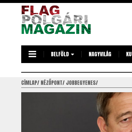
Ugrás
a
tartalomra
BELFÖLD
NAGYVILÁG
KU
CÍMLAP
NÉZŐPONT
JOBBEGYENES