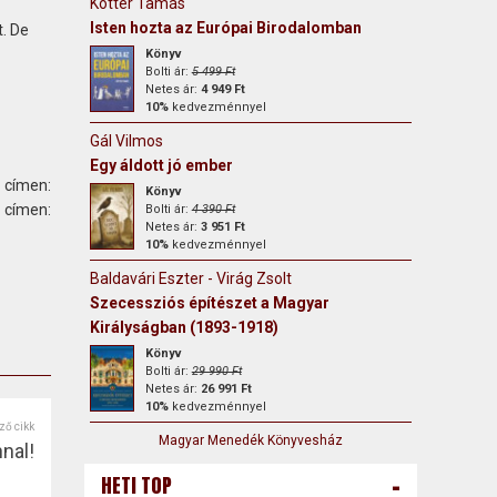
Kötter Tamás
Isten hozta az Európai Birodalomban
. De
Könyv
Bolti ár:
5 499 Ft
Netes ár:
4 949 Ft
10%
kedvezménnyel
Gál Vilmos
Egy áldott jó ember
 címen:
Könyv
ímen:
Bolti ár:
4 390 Ft
Netes ár:
3 951 Ft
10%
kedvezménnyel
Baldavári Eszter - Virág Zsolt
Szecessziós építészet a Magyar
Királyságban (1893-1918)
Könyv
Bolti ár:
29 990 Ft
Netes ár:
26 991 Ft
10%
kedvezménnyel
ző cikk
Magyar Menedék Könyvesház
nal!
-
HETI TOP