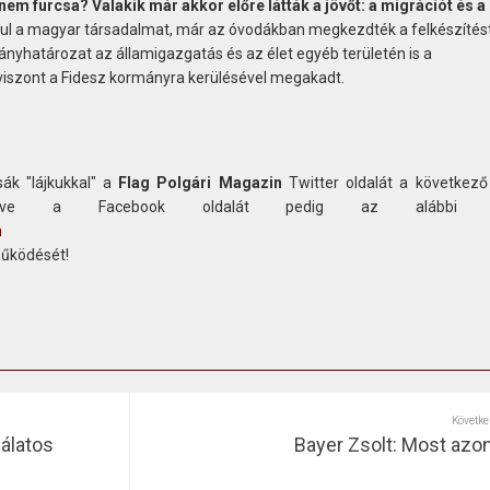
nem furcsa? Valakik már akkor előre látták a jövőt: a migrációt és a
anul a magyar társadalmat, már az óvodákban megkezdték a felkészítést
ányhatározat az államigazgatás és az élet egyéb területén is a
z viszont a Fidesz kormányra kerülésével megakadt.
ák "lájkukkal" a
Flag Polgári Magazin
Twitter oldalát a következő
etve a Facebook oldalát pedig az alábbi c
n
működését!
Követke
dálatos
Bayer Zsolt: Most azon