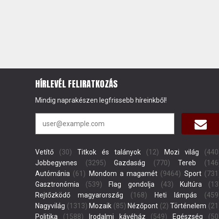
HÍRLEVÉL FELIRATKOZÁS
Mindig naprakészen legfrissebb híreinkből!
Vetítő
(30)
Titkok és talányok
(12)
Mozi világ
(440
Jobbegyenes
(3295)
Gazdaság
(770)
Tereb
(146
Autómánia
(61)
Mondom a magamét
(9464)
Sport
(731
Gasztronómia
(539)
Flag gondolja
(43)
Kultúra
(13
Rejtőzködő magyarország
(168)
Heti lámpás
(459
Nagyvilág
(1313)
Mozaik
(85)
Nézőpont
(2)
Történelem
(21
Politika
(1588)
Irodalmi kávéház
(549)
Egészség
(50