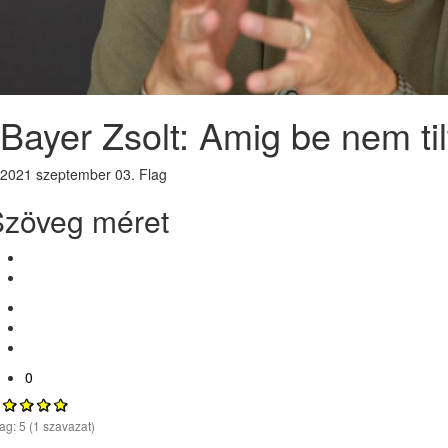
Bayer Zsolt: Amig be nem ti
2021 szeptember 03.
Flag
Szöveg méret
0
lag:
5
(
1
szavazat)