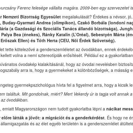
yurcsány Ferenc felesége vállalta magára. 2009-ben egy szervezetet i
r Nemzeti Bizottság Egyesület
megalakulását? Érdekes a névsor, jó
, Buday-Gyarmati Andrea (olimpikon), Czakó Borbála (londoni na
Mária (a Gazdasági és Szociális Tanács állandó bizottsága), Jungh
Palya Bea (énekes), Ránky Katalin (L’Oréal), Sebestyén Márta (én
 Erőszak Ellen) és Tóth Herta (CEU, Női Érdek Szövetség).
 tette kötelezővé a genderszemléletet az óvodákban, ennek érdekébe
llett volna a nemi sztereotípiák erősítését. Például ez a gyakorlatban
 kívánatos óvodakép kialakításánál, hogy az óvodai nevelésben biztos
 jogszabály arra is, hogy a gyermekeket a különbözőségek, a másság elf
rengeteg gyermekpszichológus hívta fel a figyelmet arra, hogy a kicsik le
találtuk. Mit gondolnak, miért? Mert Vekerdy úr is tagja volt annak a 
 az óvodákban.
e, emiatt Magyarországon nem tudott gyakorlatba lépni a
nácikat messz
előre látták a jövőt: a migrációt és a genderkérdést
. És hogy ne é
 államigazgatás és az élet egyéb területén is a genderszemlélet átültet