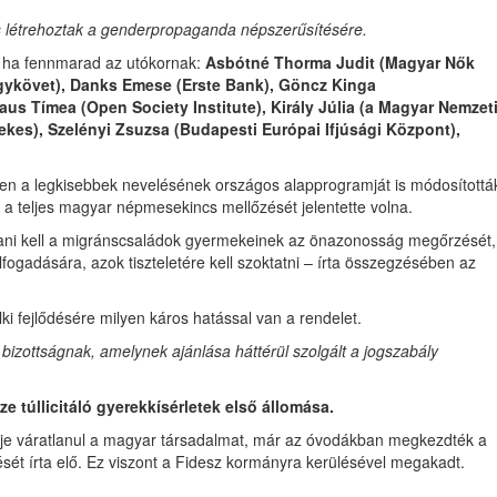
s létrehoztak a genderpropaganda népszerűsítésére.
, ha fennmarad az utókornak:
Asbótné Thorma Judit (Magyar Nők
gykövet), Danks Emese (Erste Bank), Göncz Kinga
aus Tímea (Open Society Institute), Király Júlia (a Magyar Nemzet
ekes), Szelényi Zsuzsa (Budapesti Európai Ifjúsági Központ),
n a legkisebbek nevelésének országos alapprogramját is módosítottá
 a teljes magyar népmesekincs mellőzését jelentette volna.
ítani kell a migránscsaládok gyermekeinek az önazonosság megőrzését,
ogadására, azok tiszteletére kell szoktatni – írta összegzésében az
lki fejlődésére milyen káros hatással van a rendelet.
bizottságnak, amelynek ajánlása háttérül szolgált a jogszabály
e túllicitáló gyerekkísérletek első állomása.
rje váratlanul a magyar társadalmat, már az óvodákban megkezdték a
ését írta elő. Ez viszont a Fidesz kormányra kerülésével megakadt.