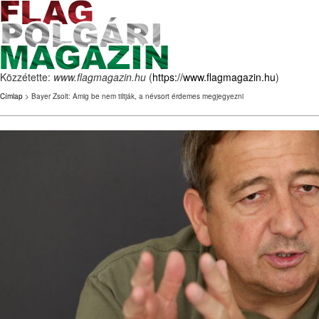
Közzétette:
www.flagmagazin.hu
(
https://www.flagmagazin.hu
)
Címlap
> Bayer Zsolt: Amig be nem tiltják, a névsort érdemes megjegyezni