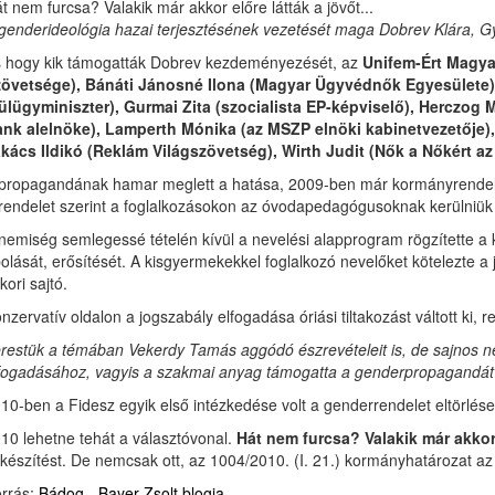
t nem furcsa? Valakik már akkor előre látták a jövőt...
genderideológia hazai terjesztésének vezetését maga Dobrev Klára, G
 hogy kik támogatták Dobrev kezdeményezését, az
Unifem-Ért Magya
övetsége), Bánáti Jánosné Ilona (Magyar Ügyvédnők Egyesülete)
ülügyminiszter), Gurmai Zita (szocialista EP-képviselő), Herczog 
nk alelnöke), Lamperth Mónika (az MSZP elnöki kabinetvezetője), 
kács Ildikó (Reklám Világszövetség), Wirth Judit (Nők a Nőkért az
propagandának hamar meglett a hatása, 2009-ben már kormányrendelet
rendelet szerint a foglalkozásokon az óvodapedagógusoknak kerülniük ke
nemiség semlegessé tételén kívül a nevelési alapprogram rögzítette a
olását, erősítését. A kisgyermekekkel foglalkozó nevelőket kötelezte a
kori sajtó.
nzervatív oldalon a jogszabály elfogadása óriási tiltakozást váltott ki, 
restük a témában Vekerdy Tamás aggódó észrevételeit is, de sajnos nem 
fogadásához, vagyis a szakmai anyag támogatta a genderpropagandát
10-ben a Fidesz egyik első intézkedése volt a genderrendelet eltörlés
10 lehetne tehát a választóvonal.
Hát nem furcsa? Valakik már akkor 
lkészítést. De nemcsak ott, az 1004/2010. (I. 21.) kormányhatározat az
rrás:
Bádog - Bayer Zsolt blogja