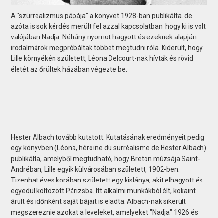
A "szürrealizmus pápája" a könyvet 1928-ban publikálta, de
azóta is sok kérdés merült fel azzal kapcsolatban, hogy ki is volt
valójában Nadja. Néhány nyomot hagyott és ezeknek alapján
irodalmárok megpróbáltak többet megtudni róla. Kiderült, hogy
Lille környékén született, Léona Delcourt-nak hívták és rövid
életét az őrültek házában végezte be.
Hester Albach tovább kutatott. Kutatásának eredményeit pedig
egy könyvben (Léona, héroïne du surréalisme de Hester Albach)
publikálta, amelyből megtudható, hogy Breton múzsája Saint-
Andréban, Lille egyik külvárosában született, 1902-ben.
Tizenhat éves korában született egy kislánya, akit elhagyott és
egyedül költözött Párizsba. Itt alkalmi munkákból élt, kokaint
árult és időnként saját bájait is eladta. Albach-nak sikerült
megszereznie azokat a leveleket, amelyeket "Nadja" 1926 és