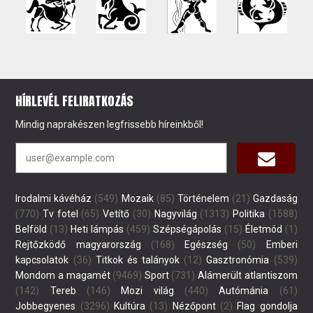
HÍRLEVÉL FELIRATKOZÁS
Mindig naprakészen legfrissebb híreinkből!
Irodalmi kávéház
(549)
Mozaik
(85)
Történelem
(21)
Gazdaság
(770)
Tv fotel
(65)
Vetítő
(30)
Nagyvilág
(1313)
Politika
(1588)
Belföld
(13)
Heti lámpás
(459)
Szépségápolás
(15)
Életmód
(1)
Rejtőzködő magyarország
(168)
Egészség
(50)
Emberi
kapcsolatok
(36)
Titkok és talányok
(12)
Gasztronómia
(539)
Mondom a magamét
(9469)
Sport
(731)
Alámerült atlantiszom
(142)
Tereb
(146)
Mozi világ
(440)
Autómánia
(61)
Jobbegyenes
(3296)
Kultúra
(13)
Nézőpont
(2)
Flag gondolja