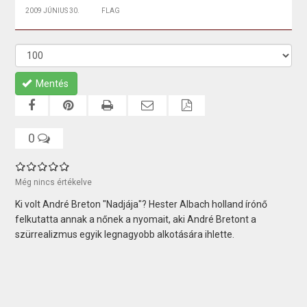
2009 JÚNIUS 30.
FLAG
Mentés
0
Még nincs értékelve
Ki volt André Breton "Nadjája"? Hester Albach holland írónő
felkutatta annak a nőnek a nyomait, aki André Bretont a
szürrealizmus egyik legnagyobb alkotására ihlette.