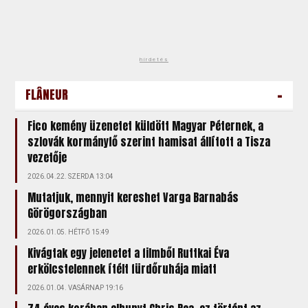
hirdetés
-
FLÂNEUR
Fico kemény üzenetet küldött Magyar Péternek, a
szlovák kormányfő szerint hamisat állított a Tisza
vezetője
2026.04.22. SZERDA 13:04
Mutatjuk, mennyit kereshet Varga Barnabás
Görögországban
2026.01.05. HÉTFŐ 15:49
Kivágtak egy jelenetet a filmből Ruttkai Éva
erkölcstelennek ítélt fürdőruhája miatt
2026.01.04. VASÁRNAP 19:16