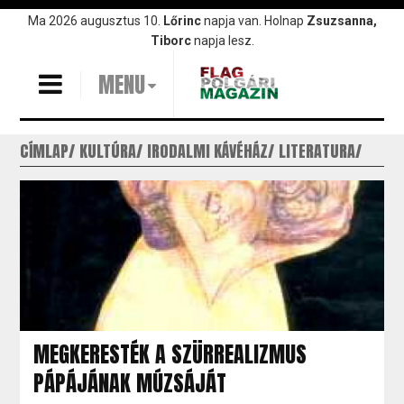
Ugrás
Ma 2026 augusztus 10.
Lőrinc
napja van. Holnap
Zsuzsanna,
a
Tiborc
napja lesz.
tartalomra
MENU
CÍMLAP
KULTÚRA
IRODALMI KÁVÉHÁZ
LITERATURA
MEGKERESTÉK A SZÜRREALIZMUS
PÁPÁJÁNAK MÚZSÁJÁT