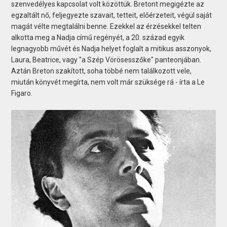
szenvedélyes kapcsolat volt közöttük. Bretont megigézte az
egzaltált nő, feljegyezte szavait, tetteit, előérzeteit, végül saját
magát vélte megtalálni benne. Ezekkel az érzésekkel telten
alkotta meg a Nadja című regényét, a 20. század egyik
legnagyobb művét és Nadja helyet foglalt a mitikus asszonyok,
Laura, Beatrice, vagy "a Szép Vörösesszőke" panteonjában.
Aztán Breton szakított, soha többé nem találkozott vele,
miután könyvét megírta, nem volt már szüksége rá - írta a Le
Figaro.