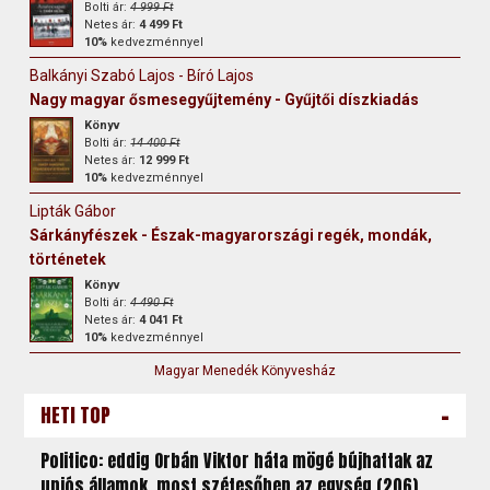
Bolti ár:
4 999 Ft
Netes ár:
4 499 Ft
10%
kedvezménnyel
Balkányi Szabó Lajos - Bíró Lajos
Nagy magyar ősmesegyűjtemény - Gyűjtői díszkiadás
Könyv
Bolti ár:
14 400 Ft
Netes ár:
12 999 Ft
10%
kedvezménnyel
Lipták Gábor
Sárkányfészek - Észak-magyarországi regék, mondák,
történetek
Könyv
Bolti ár:
4 490 Ft
Netes ár:
4 041 Ft
10%
kedvezménnyel
Magyar Menedék Könyvesház
-
HETI TOP
Politico: eddig Orbán Viktor háta mögé bújhattak az
uniós államok, most szétesőben az egység (206)