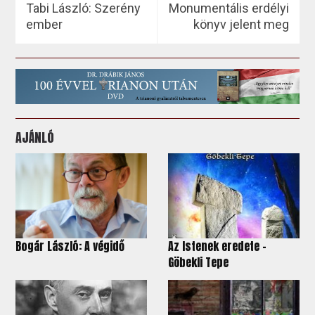
Tabi László: Szerény
Monumentális erdélyi
ember
könyv jelent meg
AJÁNLÓ
Bogár László: A végidő
Az Istenek eredete -
Göbekli Tepe