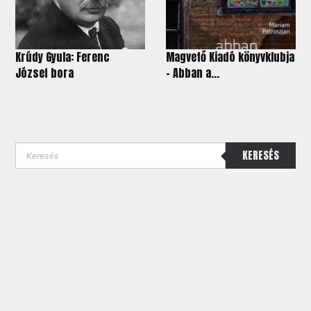
Krúdy Gyula: Ferenc
Magvető Kiadó könyvklubja
József bora
- Abban a...
KERESÉS