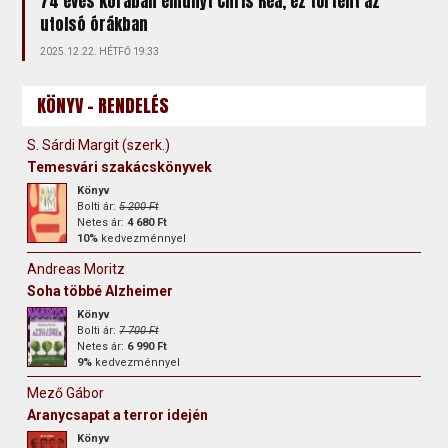
74 éves korában elhunyt Chris Rea, ez történt az
utolsó órákban
2025.12.22. HÉTFŐ 19:33
KÖNYV - RENDELÉS
S. Sárdi Margit (szerk.)
Temesvári szakácskönyvek
Könyv
Bolti ár:
5 200 Ft
Netes ár:
4 680 Ft
10%
kedvezménnyel
Andreas Moritz
Soha többé Alzheimer
Könyv
Bolti ár:
7 700 Ft
Netes ár:
6 990 Ft
9%
kedvezménnyel
Mező Gábor
Aranycsapat a terror idején
Könyv