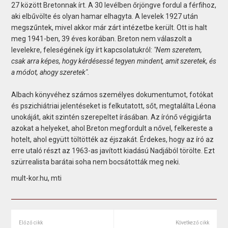
27 között Bretonnak írt. A 30 levélben őrjöngve fordul a férfihoz,
aki elbűvölte és olyan hamar elhagyta. A levelek 1927 után
megszűntek, mivel akkor már zárt intézetbe került. Ott is halt
meg 1941-ben, 39 éves korában. Breton nem válaszolt a
levelekre, feleségének így írt kapcsolatukról:
"Nem szeretem,
csak arra képes, hogy kérdésessé tegyen mindent, amit szeretek, és
a módot, ahogy szeretek".
Albach könyvéhez számos személyes dokumentumot, fotókat
és pszichiátriai jelentéseket is felkutatott, sőt, megtalálta Léona
unokáját, akit szintén szerepeltet írásában. Az írónő végigjárta
azokat a helyeket, ahol Breton megfordult a nővel, felkereste a
hotelt, ahol együtt töltötték az éjszakát. Érdekes, hogy az író az
erre utaló részt az 1963-as javított kiadású Nadjából törölte. Ezt
szürrealista barátai soha nem bocsátották meg neki.
mult-kor.hu, mti
Előző cikk
Következő cikk