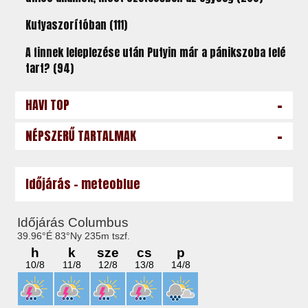
Kutyaszorítóban (111)
A finnek leleplezése után Putyin már a pánikszoba felé
tart? (94)
-
HAVI TOP
-
NÉPSZERŰ TARTALMAK
Időjárás - meteoblue