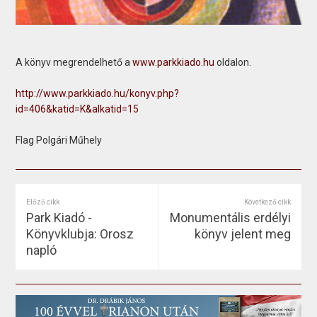
A könyv megrendelhető a
www.parkkiado.hu
oldalon.
http://www.parkkiado.hu/konyv.php?
id=406&katid=K&alkatid=15
Flag Polgári Műhely
Előző cikk
Következő cikk
Park Kiadó -
Monumentális erdélyi
Könyvklubja: Orosz
könyv jelent meg
napló