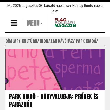
Ugrás
Ma 2026 augusztus 08.
László
napja van. Holnap
Emőd
napja
a
lesz.
tartalomra
MENU
CÍMLAP
KULTÚRA
IRODALMI KÁVÉHÁZ
PARK KIADÓ
PARK KIADÓ - KÖNYVKLUBJA: PRŰDEK ÉS
PARÁZNÁK