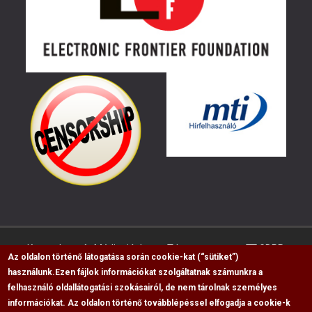
Kapcsolat
Médiaajánlat
Impresszum
GDPR
Az oldalon történő látogatása során cookie-kat (“sütiket”)
használunk.
Ezen fájlok információkat szolgáltatnak számunkra a
felhasználó oldallátogatási szokásairól, de nem tárolnak személyes
RSS
információkat. Az oldalon történő továbblépéssel elfogadja a cookie-k