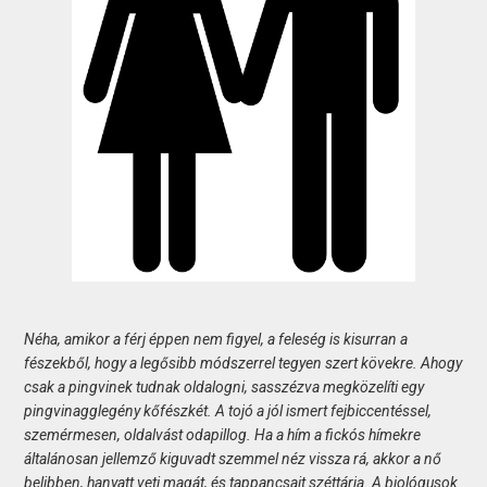
Néha, amikor a férj éppen nem figyel, a feleség is kisurran a
fészekből, hogy a legősibb módszerrel tegyen szert kövekre. Ahogy
csak a pingvinek tudnak oldalogni, sasszézva megközelíti egy
pingvinagglegény kőfészkét. A tojó a jól ismert fejbiccentéssel,
szemérmesen, oldalvást odapillog. Ha a hím a fickós hímekre
általánosan jellemző kiguvadt szemmel néz vissza rá, akkor a nő
belibben, hanyatt veti magát, és tappancsait széttárja. A biológusok