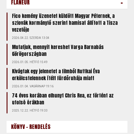
-
FLÂNEUR
Fico kemény üzenetet küldött Magyar Péternek, a
szlovák kormányfő szerint hamisat állított a Tisza
vezetője
2026.04.22. SZERDA 13:04
Mutatjuk, mennyit kereshet Varga Barnabás
Görögországban
2026.01.05. HÉTFŐ 15:49
Kivágtak egy jelenetet a filmből Ruttkai Éva
erkölcstelennek ítélt fürdőruhája miatt
2026.01.04. VASÁRNAP 19:16
74 éves korában elhunyt Chris Rea, ez történt az
utolsó órákban
2025.12.22. HÉTFŐ 19:33
KÖNYV - RENDELÉS