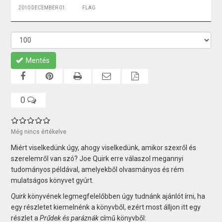
2010 DECEMBER 01.
FLAG
Mentés
0
Még nincs értékelve
Miért viselkedünk úgy, ahogy viselkedünk, amikor szexről és
szerelemről van szó? Joe Quirk erre válaszol megannyi
tudományos példával, amelyekből olvasmányos és rém
mulatságos könyvet gyúrt.
Quirk
könyvének legmegfelelőbben úgy tudnánk ajánlót írni, ha
egy részletet kiemelnénk a könyvből, ezért most álljon itt egy
részlet a
Prűdek és paráznák
című könyvből: