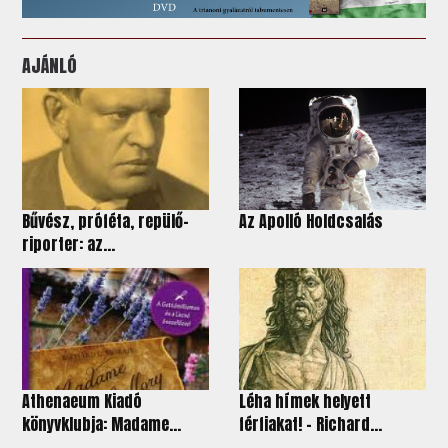
AJÁNLÓ
Bűvész, próféta, repülő-
Az Apolló Holdcsalás
riporter: az...
Athenaeum Kiadó
Léha hímek helyett
könyvklubja: Madame...
férfiakat! - Richard...