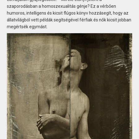
szaporodásban a homoszexualitás génje? Ez a vérbően
humoros, intelligens és kicsit flúgos könyv hozzásegít, hogy az
állatvilágból vett példák segítségével férfiak és nők kicsit jobban
megértsék egymást.