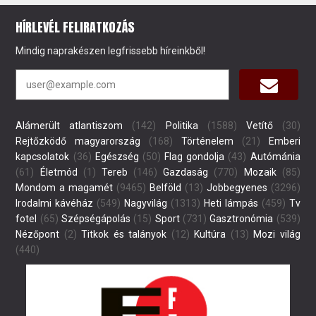
HÍRLEVÉL FELIRATKOZÁS
Mindig naprakészen legfrissebb híreinkből!
Alámerült atlantiszom
(142)
Politika
(1588)
Vetítő
(30)
Rejtőzködő magyarország
(168)
Történelem
(21)
Emberi
kapcsolatok
(36)
Egészség
(50)
Flag gondolja
(43)
Autómánia
(61)
Életmód
(1)
Tereb
(146)
Gazdaság
(770)
Mozaik
(85)
Mondom a magamét
(9465)
Belföld
(13)
Jobbegyenes
(3296)
Irodalmi kávéház
(549)
Nagyvilág
(1313)
Heti lámpás
(459)
Tv
fotel
(65)
Szépségápolás
(15)
Sport
(731)
Gasztronómia
(539)
Nézőpont
(2)
Titkok és talányok
(12)
Kultúra
(13)
Mozi világ
(440)