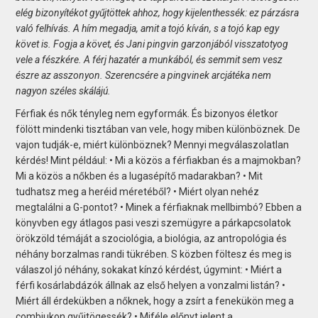
elég bizonyítékot gyűjtöttek ahhoz, hogy kijelenthessék: ez párzásra
való felhívás. A hím megadja, amit a tojó kíván, s a tojó kap egy
követ is. Fogja a követ, és Jani pingvin garzonjából visszatotyog
vele a fészkére. A férj hazatér a munkából, és semmit sem vesz
észre az asszonyon. Szerencsére a pingvinek arcjátéka nem
nagyon széles skálájú.
Férfiak és nők tényleg nem egyformák. És bizonyos életkor
fölött mindenki tisztában van vele, hogy miben különböznek. De
vajon tudják-e, miért különböznek? Mennyi megválaszolatlan
kérdés! Mint például: • Mi a közös a férfiakban és a majmokban?
Mi a közös a nőkben és a lugasépítő madarakban? • Mit
tudhatsz meg a heréid méretéből? • Miért olyan nehéz
megtalálni a G-pontot? • Minek a férfiaknak mellbimbó? Ebben a
könyvben egy átlagos pasi veszi szemügyre a párkapcsolatok
örökzöld témáját a szociológia, a biológia, az antropológia és
néhány borzalmas randi tükrében. S közben föltesz és meg is
válaszol jó néhány, sokakat kínzó kérdést, úgymint: • Miért a
férfi kosárlabdázók állnak az első helyen a vonzalmi listán? •
Miért áll érdekükben a nőknek, hogy a zsírt a fenekükön meg a
combjukon gyűjtögessék? • Miféle előnyt jelent a