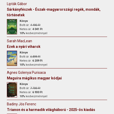
Lipták Gábor
Sárkányfészek - Észak-magyarországi regék, mondák,
történetek
Könyv
Bolti ár:
4 490 Ft
Netes ár:
4 041 Ft
10%
kedvezménnyel
Sarah MacLean
Ezek a nyári viharok
Könyv
Bolti ár:
6 899 Ft
Netes ár:
6 209 Ft
10%
kedvezménnyel
Agnes Golenya Purisaca
Maguira mágikus magyar kódjai
Könyv
Bolti ár:
7 700 Ft
Netes ár:
6 930 Ft
10%
kedvezménnyel
Badiny Jós Ferenc
Trianon és a harmadik világháború - 2025-ös kiadás