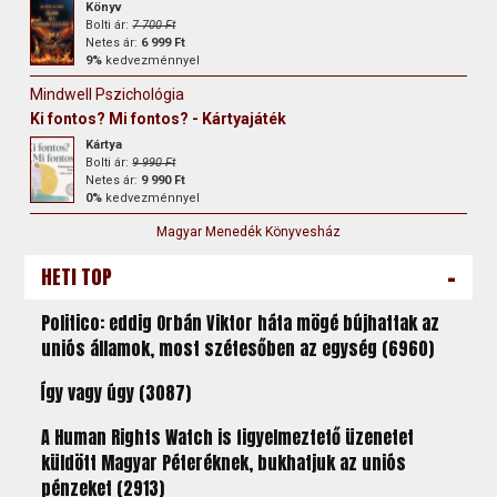
Könyv
Bolti ár:
7 700 Ft
Netes ár:
6 999 Ft
9%
kedvezménnyel
Mindwell Pszichológia
Ki fontos? Mi fontos? - Kártyajáték
Kártya
Bolti ár:
9 990 Ft
Netes ár:
9 990 Ft
0%
kedvezménnyel
Magyar Menedék Könyvesház
-
HETI TOP
Politico: eddig Orbán Viktor háta mögé bújhattak az
uniós államok, most szétesőben az egység (6960)
Így vagy úgy (3087)
A Human Rights Watch is figyelmeztető üzenetet
küldött Magyar Péteréknek, bukhatjuk az uniós
pénzeket (2913)