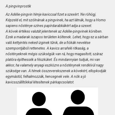
A pingvinprostik
Az Adélie-pingvin hímje kaviccsal fizet a szexért. Ne röhögj.
Képzeld el, mit szólnának a pingvinek, ha azt látnák, hogy a Homo
sapiens nősténye színes papírdarabkákért adja a szexet.
A kövek értékes valutát jelentenek az Adélie-pingvinek körében.
Ezek a madarak iszapos területen költenek. Lehet, hogy ez a sárban
való kettyintés neked izginek tűnik, de a fiókák nevelése
szempontjából rettenetes. A kavics arrafelé ritkaság, a
nőstényeknek mégis szükségük van rá, hogy magasított, száraz
platóra építhessék a fészküket. És mindannyian tudjuk, mi van
akkor, ha valamely anyagi eszközre a nősténynek rendkívül nagy
szüksége van. A hímek összeverekszenek a kövekért, ellopkodják
egymástól, felhalmozzák, hencegnek vele. A nők a jó
kavicsszállítókkal létesítenek párkapcsolatot.