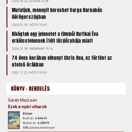
2026.04.22. SZERDA 13:04
Mutatjuk, mennyit kereshet Varga Barnabás
Görögországban
2026.01.05. HÉTFŐ 15:49
Kivágtak egy jelenetet a filmből Ruttkai Éva
erkölcstelennek ítélt fürdőruhája miatt
2026.01.04. VASÁRNAP 19:16
74 éves korában elhunyt Chris Rea, ez történt az
utolsó órákban
2025.12.22. HÉTFŐ 19:33
KÖNYV - RENDELÉS
Sarah MacLean
Ezek a nyári viharok
Könyv
Bolti ár:
6 899 Ft
Netes ár:
6 209 Ft
10%
kedvezménnyel