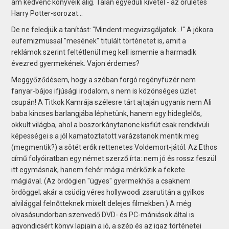
ám kedvenc könyveik alig. Talán egyedüli kivétel - az őrületes
Harry Potter-sorozat...
De ne feledjük a tanítást: "Mindent megvizsgáljatok...!" A jókora
eufemizmussal "mesének" titulált történetet is, amit a
reklámok szerint feltétlenül meg kell ismernie a harmadik
évezred gyermekének. Vajon érdemes?
Meggyőződésem, hogy a szóban forgó regényfüzér nem
fanyar-bájos ifjúsági irodalom, s nem is közönséges üzlet
csupán! A Titkok Kamrája szélesre tárt ajtaján ugyanis nem Ali
baba kincses barlangjába léphetünk, hanem egy hideglelős,
okkult világba, ahol a boszorkánytanonc kisfiút csak rendkívüli
képességei s a jól kamatoztatott varázstanok mentik meg
(megmentik?) a sötét erők rettenetes Voldemort-jától. Az Ethos
című folyóiratban egy német szerző írta: nem jó és rossz feszül
itt egymásnak, hanem fehér mágia mérkőzik a fekete
mágiával. (Az ördögien "ügyes" gyermekhős a csaknem
ördöggel; akár a csüdig véres hollywoodi zsarutitán a gyilkos
alvilággal felnőtteknek mixelt delejes filmekben.) A még
olvasásundorban szenvedő DVD- és PC-mániások által is
agyondicsért könyv lapjain a jó, a szép és az igaz történetei