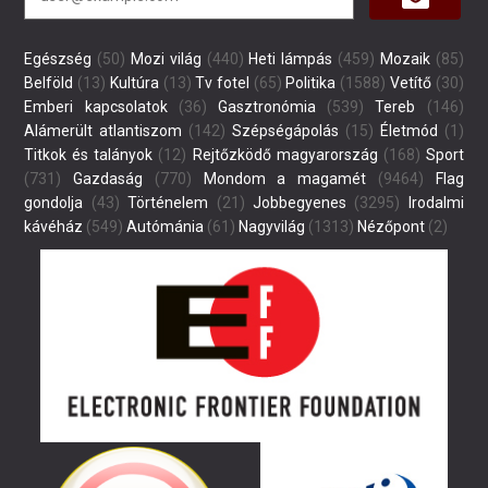
Egészség
(50)
Mozi világ
(440)
Heti lámpás
(459)
Mozaik
(85)
Belföld
(13)
Kultúra
(13)
Tv fotel
(65)
Politika
(1588)
Vetítő
(30)
Emberi kapcsolatok
(36)
Gasztronómia
(539)
Tereb
(146)
Alámerült atlantiszom
(142)
Szépségápolás
(15)
Életmód
(1)
Titkok és talányok
(12)
Rejtőzködő magyarország
(168)
Sport
(731)
Gazdaság
(770)
Mondom a magamét
(9464)
Flag
gondolja
(43)
Történelem
(21)
Jobbegyenes
(3295)
Irodalmi
kávéház
(549)
Autómánia
(61)
Nagyvilág
(1313)
Nézőpont
(2)