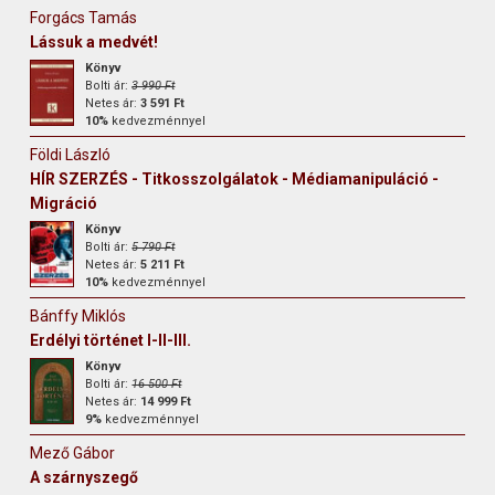
Forgács Tamás
Lássuk a medvét!
Könyv
Bolti ár:
3 990 Ft
Netes ár:
3 591 Ft
10%
kedvezménnyel
Földi László
HÍR SZERZÉS - Titkosszolgálatok - Médiamanipuláció -
Migráció
Könyv
Bolti ár:
5 790 Ft
Netes ár:
5 211 Ft
10%
kedvezménnyel
Bánffy Miklós
Erdélyi történet I-II-III.
Könyv
Bolti ár:
16 500 Ft
Netes ár:
14 999 Ft
9%
kedvezménnyel
Mező Gábor
A szárnyszegő