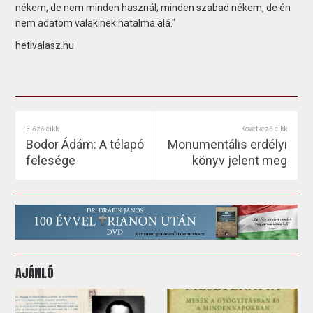
nékem, de nem minden használ; minden szabad nékem, de én
nem adatom valakinek hatalma alá."
hetivalasz.hu
Előző cikk
Következő cikk
Bodor Ádám: A télapó
Monumentális erdélyi
felesége
könyv jelent meg
AJÁNLÓ