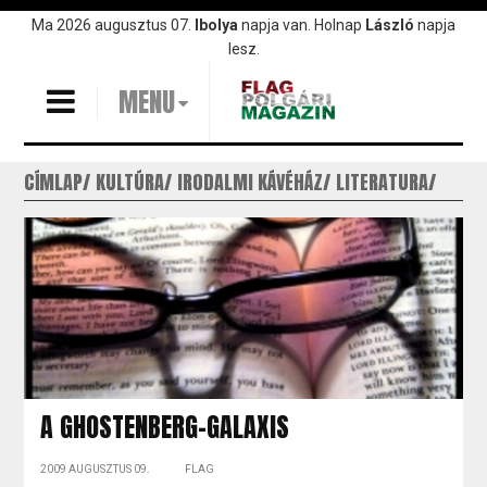
Ugrás
Ma 2026 augusztus 07.
Ibolya
napja van. Holnap
László
napja
a
lesz.
tartalomra
MENU
CÍMLAP
KULTÚRA
IRODALMI KÁVÉHÁZ
LITERATURA
A GHOSTENBERG-GALAXIS
2009 AUGUSZTUS 09.
FLAG