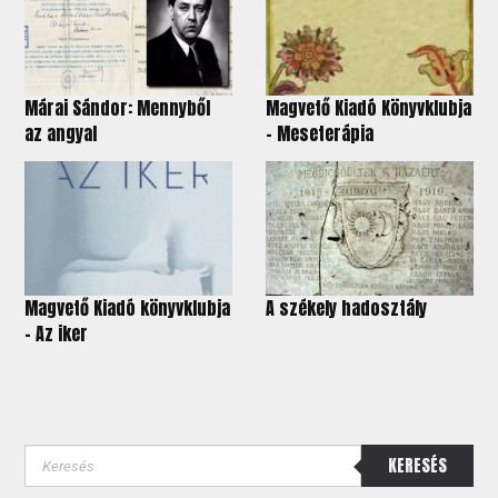
Márai Sándor: Mennyből
Magvető Kiadó Könyvklubja
az angyal
- Meseterápia
Magvető Kiadó könyvklubja
A székely hadosztály
- Az iker
KERESÉS