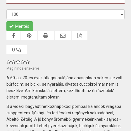
Mentés
0
Még nincs értékelve
A 60-as, 70-es évek átlagnebulójához hasonlóan nekem se volt
bőrfocim; se bicikli, se nyaralás, divatos cuccokról már nem is
beszélve. Amikor iskolás lettem, kezdődött az én "szebbik"
életem: megtanultam olvasni!
S a vidéki, bágyadt hétköznapokból pompás kalandok világába
csöppentem ifjúsági- és történelmi regények sokaságával,
Ábeltől Zétáig. A jó könyv öröméből gyermekeinknek - sajnos -
kevesebb jutott. Lehet gyerekszobájuk, biciklijük és nyaralásuk,