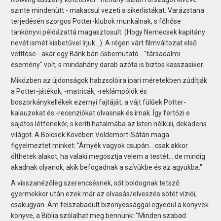
szinte mindenütt - makacsul vezeti a sikerlistákat. Varázstana
terjedésén szorgos Potter-klubok munkálnak, s főhőse
tankönyvi példázattá magasztosult. (Hogy Nemecsek kapitány
nevét ismét kisbetűvel írjuk...). A régen várt filmváltozat első
vetítése - akár egy Bánk bán ősbemutató - "társadalmi
esemény" volt, s mindahány darab azóta is biztos kasszasiker.
Miközben az újdonságok habzsolóira ipari méretekben zúdítják
a Potter-játékok, -matricák, -reklámpólók és
boszorkánykellékek ezernyi fajtáját, a vájt fülűek Potter-
kalauzokat és -recenziókat olvasnak és írnak. Így fertőzi e
sajátos létfenekór, s keríti hatalmába az Isten nélküli, dekadens
világot. A Bölcsek Kövében Voldemort-Sátán maga
figyelmeztet minket: "Árnyék vagyok csupán... csak akkor
ölthetek alakot, ha valaki megosztja velem a testét... de mindig
akadnak olyanok, akik befogadnak a szívükbe és az agyukba."
A visszanézőleg szerencsésnek, sőt boldognak tetsző
gyermekkor után ezek már az olvasás/elveszés sötét víziói,
csakugyan. Ám felszabadult bizonyossággal egyedül a könyvek
könyve, a Biblia szólalhat meg bennünk: "Minden szabad