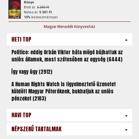
Könyv
Bolti ár:
5 590 Ft
Netes ár:
5 031 Ft
10%
kedvezménnyel
Magyar Menedék Könyvesház
-
HETI TOP
Politico: eddig Orbán Viktor háta mögé bújhattak az
uniós államok, most szétesőben az egység (6444)
Így vagy úgy (2912)
A Human Rights Watch is figyelmeztető üzenetet
küldött Magyar Péteréknek, bukhatjuk az uniós
pénzeket (2103)
-
HAVI TOP
-
NÉPSZERŰ TARTALMAK