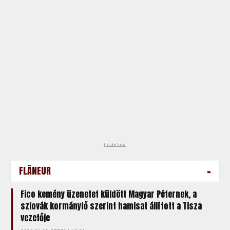
hirdetés
-
FLÂNEUR
Fico kemény üzenetet küldött Magyar Péternek, a
szlovák kormányfő szerint hamisat állított a Tisza
vezetője