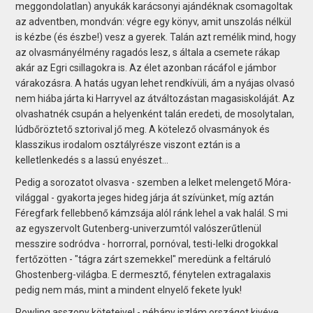
meggondolatlan) anyukák karácsonyi ajándéknak csomagoltak
az adventben, mondván: végre egy könyv, amit unszolás nélkül
is kézbe (és észbe!) vesz a gyerek. Talán azt remélik mind, hogy
az olvasmányélmény ragadós lesz, s általa a csemete rákap
akár az Egri csillagokra is. Az élet azonban rácáfol e jámbor
várakozásra. A hatás ugyan lehet rendkívüli, ám a nyájas olvasó
nem hiába járta ki Harryvel az átváltozástan magasiskoláját. Az
olvashatnék csupán a helyenként talán eredeti, de mosolytalan,
lúdbőröztető sztorival jő meg. A kötelező olvasmányok és
klasszikus irodalom osztályrésze viszont eztán is a
kelletlenkedés s a lassú enyészet...
Pedig a sorozatot olvasva - szemben a lelket melengető Móra-
világgal - gyakorta jeges hideg járja át szívünket, míg aztán
Féregfark fellebbenő kámzsája alól ránk lehel a vak halál. S mi
az egyszervolt Gutenberg-univerzumtól valószerűtlenül
messzire sodródva - horrorral, pornóval, testi-lelki drogokkal
fertőzötten - "tágra zárt szemekkel" meredünk a feltáruló
Ghostenberg-világba. E dermesztő, fénytelen extragalaxis
pedig nem más, mint a mindent elnyelő fekete lyuk!
Rowling asszony köteteivel - néhány iszlám országot kivéve