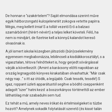
De honnan e "szakértelem"? Saját elmondása szerint műve
egyik hátborzongató kulcsjelenetét zokogva vetette papírra.
Mégis, meg kellett írnia! S a tollát vezető Erő a balzaci
szamárbőrért (hírért-névért) a teljes lelket követeli. Félő, ha
nem is mindjárt, de fizetnie kell a könnyű kalandot kereső
olvasónak is.
A jól ismert iskolai közegben játszódó (bűn)cselekmény
egyenesen megbabonázza, lebilincseli a kisdiákkorosztályt, s a
vigasztalan, tétova felnőtteket is, hogy gerjedt sóvárgással
várják a következőt. (Amint a karácsony előtti napokban az
ország legnagyobb könyves kirakatában olvashattuk: "Már csak
négy nap..." s itt az ötödik, a legújabb. Csak tessék, tessék!) S
igaz, roppant üzleti apparátustól segítve a bódító cseppenként
adagolt "szer" hatni kezd: a boszorkányos történettől az ember
láthatólag már szabadulni sem tud.
Ez tehát a mű, amely neves írókat és értelmiségieket is tűzbe
hozott? Amelynek sokadik folytatását szerető (és kissé talán