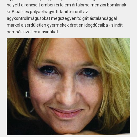
helyett a roncsolt emberi értelem ártalomdimenziói bomlanak
ki. A pár- és pályaelhagyott tanító-írónő az
agykontrollmágusokat megszégyenítő gátlástalansággal
markol a serdületlen gyermekek éretlen idegdúcaiba - s indít
pompás szellemi lavinákat...