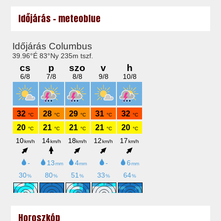
Időjárás - meteoblue
Horoszkóp