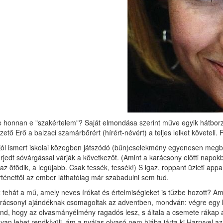
 honnan e "szakértelem"? Saját elmondása szerint műve egyik hátborzong
zető Erő a balzaci szamárbőrért (hírért-névért) a teljes lelket követeli.
jól ismert iskolai közegben játszódó (bűn)cselekmény egyenesen megbabon
rjedt sóvárgással várják a következőt. (Amint a karácsony előtti napo
t az ötödik, a legújabb. Csak tessék, tessék!) S igaz, roppant üzleti ap
rténettől az ember láthatólag már szabadulni sem tud.
 tehát a mű, amely neves írókat és értelmiségieket is tűzbe hozott? A
rácsonyi ajándéknak csomagoltak az adventben, mondván: végre egy kön
nd, hogy az olvasmányélmény ragadós lesz, s általa a csemete rákap ak
yan lehet rendkívüli, ám a nyájas olvasó nem hiába járta ki Harryvel a