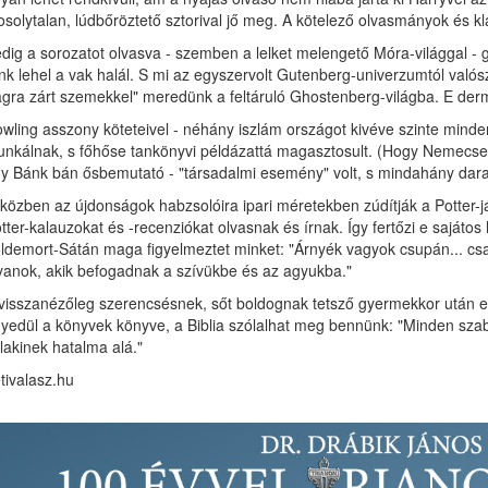
solytalan, lúdbőröztető sztorival jő meg. A kötelező olvasmányok és kla
dig a sorozatot olvasva - szemben a lelket melengető Móra-világgal - g
nk lehel a vak halál. S mi az egyszervolt Gutenberg-univerzumtól valósze
ágra zárt szemekkel" meredünk a feltáruló Ghostenberg-világba. E derm
wling asszony köteteivel - néhány iszlám országot kivéve szinte minden
nkálnak, s főhőse tankönyvi példázattá magasztosult. (Hogy Nemecsek kap
y Bánk bán ősbemutató - "társadalmi esemény" volt, s mindahány darab
közben az újdonságok habzsolóira ipari méretekben zúdítják a Potter-ját
tter-kalauzokat és -recenziókat olvasnak és írnak. Így fertőzi e sajátos
ldemort-Sátán maga figyelmeztet minket: "Árnyék vagyok csupán... csak
yanok, akik befogadnak a szívükbe és az agyukba."
visszanézőleg szerencsésnek, sőt boldognak tetsző gyermekkor után ez
yedül a könyvek könyve, a Biblia szólalhat meg bennünk: "Minden 
lakinek hatalma alá."
tivalasz.hu