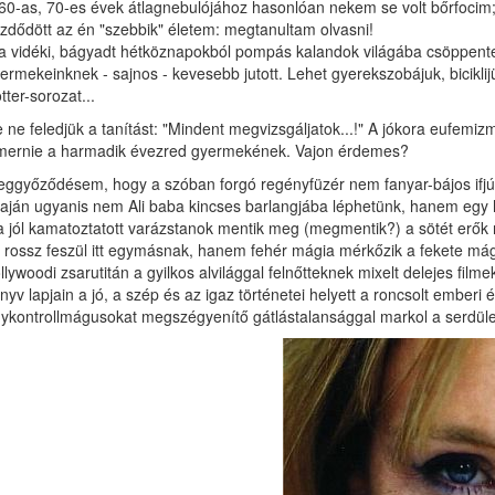
60-as, 70-es évek átlagnebulójához hasonlóan nekem se volt bőrfocim; s
zdődött az én "szebbik" életem: megtanultam olvasni!
a vidéki, bágyadt hétköznapokból pompás kalandok világába csöppentem
ermekeinknek - sajnos - kevesebb jutott. Lehet gyerekszobájuk, biciklij
tter-sorozat...
 ne feledjük a tanítást: "Mindent megvizsgáljatok...!" A jókora eufemizmu
mernie a harmadik évezred gyermekének. Vajon érdemes?
ggyőződésem, hogy a szóban forgó regényfüzér nem fanyar-bájos ifjúsá
taján ugyanis nem Ali baba kincses barlangjába léphetünk, hanem egy hi
a jól kamatoztatott varázstanok mentik meg (megmentik?) a sötét erők r
 rossz feszül itt egymásnak, hanem fehér mágia mérkőzik a fekete má
llywoodi zsarutitán a gyilkos alvilággal felnőtteknek mixelt delejes f
nyv lapjain a jó, a szép és az igaz történetei helyett a roncsolt emberi
ykontrollmágusokat megszégyenítő gátlástalansággal markol a serdületl