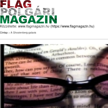
Közzétette:
www.flagmagazin.hu
(
https://www.flagmagazin.hu
)
Címlap
> A Ghostenberg-galaxis