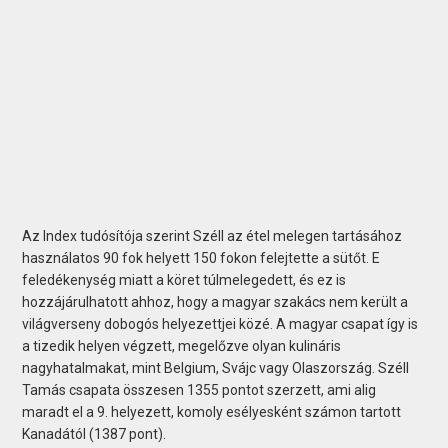
Az Index tudósítója szerint Széll az étel melegen tartásához
használatos 90 fok helyett 150 fokon felejtette a sütőt. E
feledékenység miatt a köret túlmelegedett, és ez is
hozzájárulhatott ahhoz, hogy a magyar szakács nem került a
világverseny dobogós helyezettjei közé. A magyar csapat így is
a tizedik helyen végzett, megelőzve olyan kulináris
nagyhatalmakat, mint Belgium, Svájc vagy Olaszország. Széll
Tamás csapata összesen 1355 pontot szerzett, ami alig
maradt el a 9. helyezett, komoly esélyesként számon tartott
Kanadától (1387 pont).