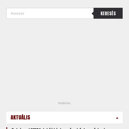
KERESÉS
hirdetés
-
AKTUÁLIS