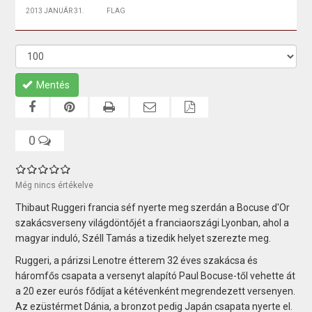
2013 JANUÁR 31.
FLAG
Mentés
0
Még nincs értékelve
Thibaut Ruggeri francia séf nyerte meg szerdán a Bocuse d'Or
szakácsverseny világdöntőjét a franciaországi Lyonban, ahol a
magyar induló, Széll Tamás a tizedik helyet szerezte meg.
Ruggeri, a párizsi Lenotre étterem 32 éves szakácsa és
háromfős csapata a versenyt alapító Paul Bocuse-től vehette át
a 20 ezer eurós fődíjat a kétévenként megrendezett versenyen.
Az ezüstérmet Dánia, a bronzot pedig Japán csapata nyerte el.