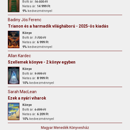
Bolti ár:
16 500 Ft
Netes ár:
14 999 Ft
9%
kedvezménnyel
Badiny Jós Ferenc
Trianon és a harmadik világháború - 2025-ös kiadás
Könyv
Bolti ár:
7 700 Ft
Netes ár:
6 999 Ft
9%
kedvezménnyel
Allan Kardec
Szellemek könyve - 2 könyv egyben
Könyv
Bolti ár:
9 999 Ft
Netes ár:
8 999 Ft
10%
kedvezménnyel
Sarah MacLean
Ezek a nyári viharok
Könyv
Bolti ár:
6 899 Ft
Netes ár:
6 209 Ft
10%
kedvezménnyel
Magyar Menedék Könyvesház