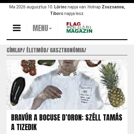
Ugrás
Ma 2026 augusztus 10.
Lőrinc
napja van. Holnap
Zsuzsanna,
a
Tiborc
napja lesz.
tartalomra
MENU
CÍMLAP
ÉLETMÓD
GASZTRONÓMIA
BRAVÚR A BOCUSE D’ORON: SZÉLL TAMÁS
A TIZEDIK