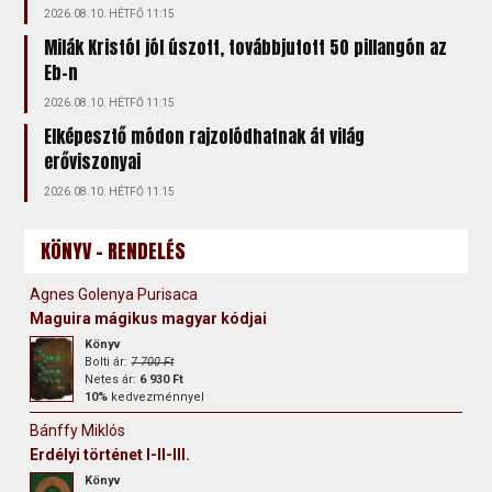
2026.08.10. HÉTFŐ 11:15
Milák Kristóf jól úszott, továbbjutott 50 pillangón az
Eb-n
2026.08.10. HÉTFŐ 11:15
Elképesztő módon rajzolódhatnak át világ
erőviszonyai
2026.08.10. HÉTFŐ 11:15
KÖNYV - RENDELÉS
Agnes Golenya Purisaca
Maguira mágikus magyar kódjai
Könyv
Bolti ár:
7 700 Ft
Netes ár:
6 930 Ft
10%
kedvezménnyel
Bánffy Miklós
Erdélyi történet I-II-III.
Könyv