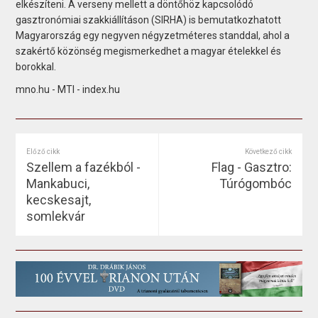
elkészíteni. A verseny mellett a döntőhöz kapcsolódó
gasztronómiai szakkiállításon (SIRHA) is bemutatkozhatott
Magyarország egy negyven négyzetméteres standdal, ahol a
szakértő közönség megismerkedhet a magyar ételekkel és
borokkal.
mno.hu - MTI - index.hu
Előző cikk
Következő cikk
Szellem a fazékból -
Flag - Gasztro:
Mankabuci,
Túrógombóc
kecskesajt,
somlekvár