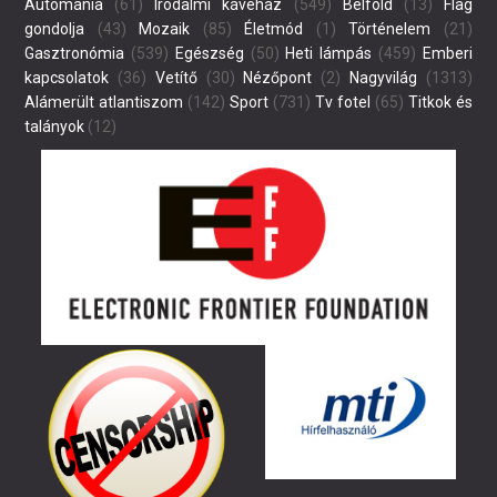
Autómánia
(61)
Irodalmi kávéház
(549)
Belföld
(13)
Flag
gondolja
(43)
Mozaik
(85)
Életmód
(1)
Történelem
(21)
Gasztronómia
(539)
Egészség
(50)
Heti lámpás
(459)
Emberi
kapcsolatok
(36)
Vetítő
(30)
Nézőpont
(2)
Nagyvilág
(1313)
Alámerült atlantiszom
(142)
Sport
(731)
Tv fotel
(65)
Titkok és
talányok
(12)