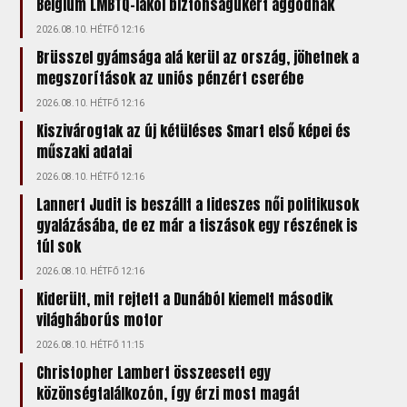
Belgium LMBTQ-lakói biztonságukért aggódnak
2026.08.10. HÉTFŐ 12:16
Brüsszel gyámsága alá kerül az ország, jöhetnek a
megszorítások az uniós pénzért cserébe
2026.08.10. HÉTFŐ 12:16
Kiszivárogtak az új kétüléses Smart első képei és
műszaki adatai
2026.08.10. HÉTFŐ 12:16
Lannert Judit is beszállt a fideszes női politikusok
gyalázásába, de ez már a tiszások egy részének is
túl sok
2026.08.10. HÉTFŐ 12:16
Kiderült, mit rejtett a Dunából kiemelt második
világháborús motor
2026.08.10. HÉTFŐ 11:15
Christopher Lambert összeesett egy
közönségtalálkozón, így érzi most magát