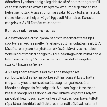
döntőben. Lyonban pedig a legjobb tíz közé három tengerentúli
csapat is bekerült, azaz a magyarok az európai gárdában két
helyet javítottak. A gasztronómiai szakértő úgy tudja: a hetedik,
illetve kilencedik helyen végző Egyesült Államok és Kanada
megelőzte Széll Tamást és csapatát.
Rombuszhal, homár, mangalica
A gasztronómia olimpiájának számító megmérettetés igazi
sportversenyekhez méltó, felvillanyozott hangulatban zajlott. A
küzdőtéren nyitott konyhákban elkészült látványos menüket
zenei kíséret mellett szolgálták fel a zsűritagoknak, miközben a
lelátókon mintegy 1500 néző nemzeti zászlókat lengetve
szurkolt hazája séfjének
A 27 tagú nemzetközi zsűri először a magyar séf
rombuszhalból és homárból készült halfogását kóstolhatta
meg, amelyhez a nemzeti sajátosság hangsúlyozására
köretként lángost is felszolgáltak. A húsos fogás ír marhából
készült mangalicaszalonnával, kakukkfűvel és petrezselyem-
jus-vel, ehhez húsos raviolival készült gulyás, gombával töltött
répa társult konfitált sütőtökkel és marinált céklával, valamint