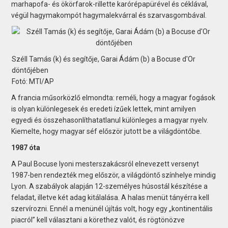
marhapofa- és ökörfarok-rillette karórépapürével és céklával,
végül hagymakompót hagymalekvárral és szarvasgombával.
Széll Tamás (k) és segítője, Garai Ádám (b) a Bocuse d'Or
döntőjében
Fotó: MTI/AP
A francia műsorközlő elmondta: reméli, hogy a magyar fogások
is olyan különlegesek és eredeti ízűek lettek, mint amilyen
egyedi és összehasonlíthatatlanul különleges a magyar nyelv.
Kiemelte, hogy magyar séf először jutott be a világdöntőbe.
1987 óta
A Paul Bocuse lyoni mesterszakácsról elnevezett versenyt
1987-ben rendezték meg először, a világdöntő színhelye mindig
Lyon. A szabályok alapján 12-személyes húsostál készítése a
feladat, illetve két adag kitálalása. A halas menüt tányérra kell
szervírozni. Ennél a menünél újítás volt, hogy egy „kontinentális
piacról” kell választani a körethez valót, és rögtönözve