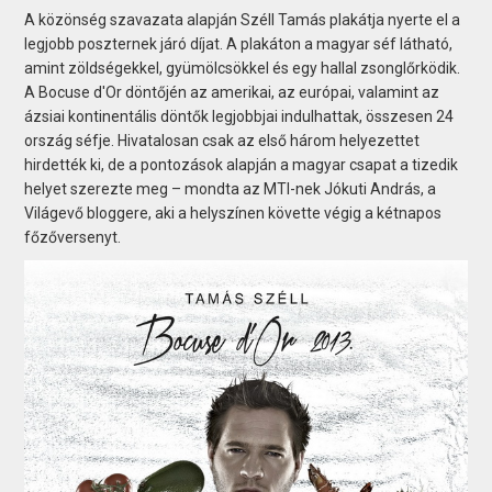
A közönség szavazata alapján Széll Tamás plakátja nyerte el a
legjobb poszternek járó díjat. A plakáton a magyar séf látható,
amint zöldségekkel, gyümölcsökkel és egy hallal zsonglőrködik.
A Bocuse d'Or döntőjén az amerikai, az európai, valamint az
ázsiai kontinentális döntők legjobbjai indulhattak, összesen 24
ország séfje. Hivatalosan csak az első három helyezettet
hirdették ki, de a pontozások alapján a magyar csapat a tizedik
helyet szerezte meg – mondta az MTI-nek Jókuti András, a
Világevő bloggere, aki a helyszínen követte végig a kétnapos
főzőversenyt.