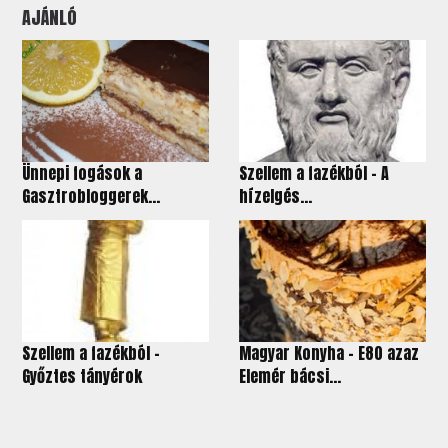
AJÁNLÓ
Ünnepi fogások a
Szellem a fazékból - A
Gasztrobloggerek...
hízelgés...
Szellem a fazékból -
Magyar Konyha - E80 azaz
Győztes tányérok
Elemér bácsi...