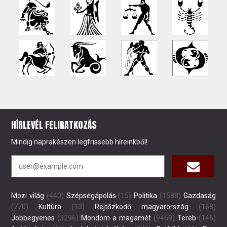
HÍRLEVÉL FELIRATKOZÁS
Mindig naprakészen legfrissebb híreinkből!
Mozi világ
(440)
Szépségápolás
(15)
Politika
(1588)
Gazdaság
(770)
Kultúra
(13)
Rejtőzködő magyarország
(168)
Jobbegyenes
(3296)
Mondom a magamét
(9469)
Tereb
(146)