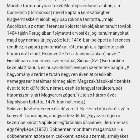
Marche tartományban fekvő Monteprandone faluban, s a
Domenico (Domonkos) nevet kapta a keresztségben.
Kisgyermekként előbb egy pap rokona tanította, „majd
Ascoliban, az ottani ferences kolostor iskolájában tanult tovább.
1404 táján Perugiában folytatott orvosi és jogi tanulmányokat,
majd egy nemes úr jegyzője lett. 1416-ban belépett a ferences
rendhez, szigorú penitenciákat rótt magára, s éjjelente csak
három órát aludt. Ekkor vette fel a Jacopo (Jakab) nevet.”
Fiesoléban a kor neves szónokánál, Sienai (Szt.) Bernardino
keze alatt tanult, és huszonkilenc évesen szentelték pappá. „A
hagyomány szerint ezután negyven éven át prédikált,
nemegyszer hatalmas tömeg előtt. Megszakításokkal tizenkét
évet töltött külföldön, német, cseh és lengyel területen, sőt
háromszor is járt Magyarországon.” (Utolsó három évét
Nápolyban töltötte, 1476-ban halt meg.)
Sokszor kézbe veszem és idézem R. Barthes fotózásról szóló
könyvét. Tanulságos, ahogyan kezdődik: „Egyszer régen a
kezembe került Napóleon legfiatalabb öccsének, Jerome-nak
egy fényképe (1852). Döbbenten mondtam magamban – s
döbbenetem azóta sem csökkent: ezek a szemek, amelyeket