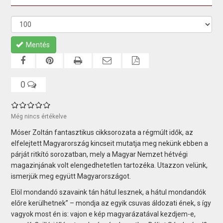
Mentés
0
Még nincs értékelve
Móser Zoltán fantasztikus cikksorozata a régmúlt idők, az
elfelejtett Magyarország kincseit mutatja meg nekünk ebben a
párját ritkító sorozatban, mely a Magyar Nemzet hétvégi
magazinjának volt elengedhetetlen tartozéka. Utazzon velünk,
ismerjük meg együtt Magyarországot.
Elöl mondandó szavaink tán hátul lesznek, a hátul mondandók
előre kerülhetnek” – mondja az egyik csuvas áldozati ének, s így
vagyok most én is: vajon e kép magyarázatával kezdjem-e,