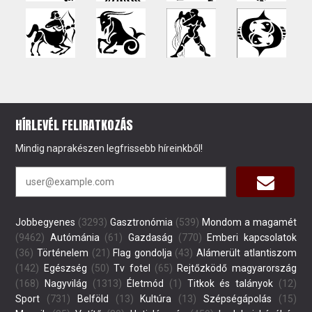
HÍRLEVÉL FELIRATKOZÁS
Mindig naprakészen legfrissebb híreinkből!
Jobbegyenes
(3293)
Gasztronómia
(539)
Mondom a magamét
(9462)
Autómánia
(61)
Gazdaság
(770)
Emberi kapcsolatok
(36)
Történelem
(21)
Flag gondolja
(43)
Alámerült atlantiszom
(142)
Egészség
(50)
Tv fotel
(65)
Rejtőzködő magyarország
(168)
Nagyvilág
(1313)
Életmód
(1)
Titkok és talányok
(12)
Sport
(731)
Belföld
(13)
Kultúra
(13)
Szépségápolás
(15)