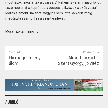
most látok, még látták a császárt.” Nekem is valami hasonló jut
eszembe erről a képről: ez a becses relikvia, ez a szék „látta”
Marchiai Szent Jakabot. Vagy ha nem látta, akkor is máig
megőrizte számunkra a szent emlékét.
Móser Zoltán, mno.hu
Előző cikk
Következő cikk
Ha megérint egy
Álmodik a múlt -
álom
Szent György, jó vitéz
AJÁNLÓ