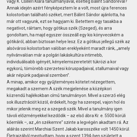
vagy K. Csilléri Klára tanulmányával, esetleg Bálint Sándoréval?
Annak idején azért fényképeztem le a volt, most újra ferences
kolostorban található széket, mert Bálint Sándor ajánlotta, ha
már ott vagyunk, ezt se hagyjam ki. Betettem egy tasakba a
negatívot, ráírtam, hogy gótikus szék (Szeged), és arra
gondoltam, ha majd egyszer összeáll egy kis könyvecském a
gótikáról, abban biztosan helye lesz. Ez a gótikus jellegű szék az
alsóvárosi kolostorban valóban ereklyeként maradt ránk, „amely
nyilvánvalóan már a polgári lakáskultúra intimebb,
individuálisabb igényét, kényelemszeretetét tükrözi a kor
egykorú, tömörebb szerzetesi kóruspadjaival, stallumaival vagy
akár népünk padjaival szemben”.
A minap, amikor egy gyűjteményes kötetet nézegettem,
megakadt a szemem A szék megjelenése a középkori
közrendű hajlékokban című tanulmányon. Mivel a szerző elég
sok illusztrációt közöl, érdekelt, hogy ha szerepel, vajon hol és
mikor jelenik meg ez a szegedi szék. Mivel a tanulmány igen
távoli előzményekkel kezdődik – az első ábra Kr. e. 5500 körüli
kőemlék –, az „én székemre” szinte a legvégén akadtam rá. Az
aláírás szerint Marchiai Szent Jakab karosszéke volt 1450 körül.
Életrajzából megtudtam, hogy a szent 1394-ben született a