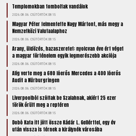
Templomokban tomboltak vandálok
2026.08.06. CSÜTÖRTÖK 08:15
Magyar Péter felmentette Nagy Mártont, más megy a
Nemzetközi Valutaalaphoz
2026.08.06. CSÜTÖRTÖK 08:15
Arany, üldözés, hazaszeretet: nyolcvan éve ért véget
a magyar történelem egyik legmerészebb akciója
2026.08.06. CSÜTÖRTÖK 08:15
Alig verte meg a 680 lóerős Mercedes a 400 lóerős
Audit a Nürburgringen
2026.08.06. CSÜTÖRTÖK 08:15
Liverpoolból szóltak be Szalahnak, akiért 25 ezer
török őrült meg a reptéren
2026.08.06. CSÜTÖRTÖK 08:15
Dobó Kata itt jött össze Kádár L. Gellérttel, egy év
után vissza is térnek a királynék városába