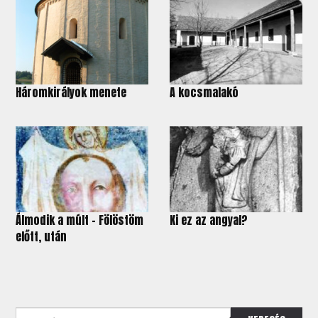
Háromkirályok menete
A kocsmalakó
Álmodik a múlt - Fölöstöm
Ki ez az angyal?
előtt, után