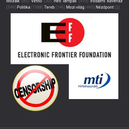
Mozaik
(85)
Vetítő
(30)
Heti lámpás
(459)
Irodalmi kávéház
(549)
Politika
(1588)
Tereb
(146)
Mozi világ
(440)
Nézőpont
(2)