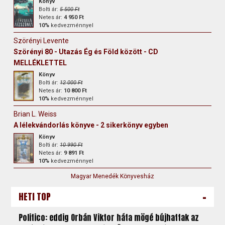
Könyv
Bolti ár:
5 500 Ft
Netes ár:
4 950 Ft
10%
kedvezménnyel
Szörényi Levente
Szörényi 80 - Utazás Ég és Föld között - CD
MELLÉKLETTEL
Könyv
Bolti ár:
12 000 Ft
Netes ár:
10 800 Ft
10%
kedvezménnyel
Brian L. Weiss
A lélekvándorlás könyve - 2 sikerkönyv egyben
Könyv
Bolti ár:
10 990 Ft
Netes ár:
9 891 Ft
10%
kedvezménnyel
Magyar Menedék Könyvesház
-
HETI TOP
Politico: eddig Orbán Viktor háta mögé bújhattak az