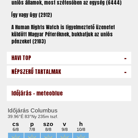
uniós államok, most szétesőben az egység (6444)
Így vagy úgy (2912)
A Human Rights Watch is figyelmeztető üzenetet
küldött Magyar Péteréknek, bukhatjuk az uniós
pénzeket (2103)
-
HAVI TOP
-
NÉPSZERŰ TARTALMAK
Időjárás - meteoblue