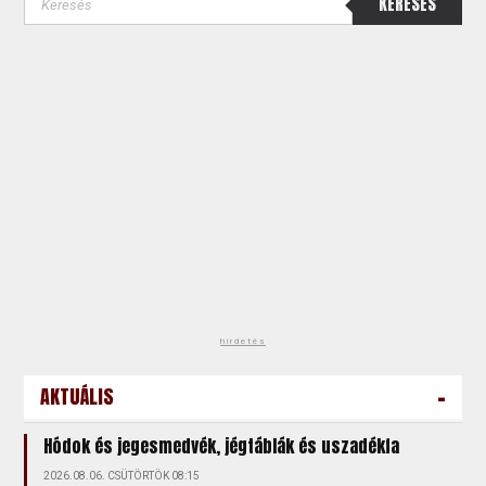
KERESÉS
hirdetés
-
AKTUÁLIS
Hódok és jegesmedvék, jégtáblák és uszadékfa
2026.08.06. CSÜTÖRTÖK 08:15