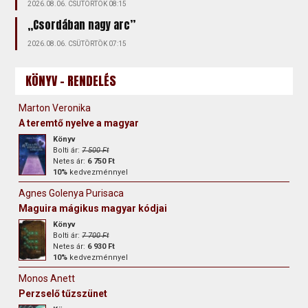
2026.08.06. CSÜTÖRTÖK 08:15
„Csordában nagy arc”
2026.08.06. CSÜTÖRTÖK 07:15
KÖNYV - RENDELÉS
Marton Veronika
A teremtő nyelve a magyar
Könyv
Bolti ár:
7 500 Ft
Netes ár:
6 750 Ft
10%
kedvezménnyel
Agnes Golenya Purisaca
Maguira mágikus magyar kódjai
Könyv
Bolti ár:
7 700 Ft
Netes ár:
6 930 Ft
10%
kedvezménnyel
Monos Anett
Perzselő tűzszünet