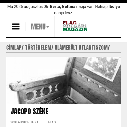
Ugrás
Ma 2026 augusztus 06.
Berta, Bettina
napja van. Holnap
Ibolya
a
napja lesz.
tartalomra
MENU
CÍMLAP
TÖRTÉNELEM
ALÁMERÜLT ATLANTISZOM
JACOPO SZÉKE
2009 AUGUSZTUS 21.
FLAG