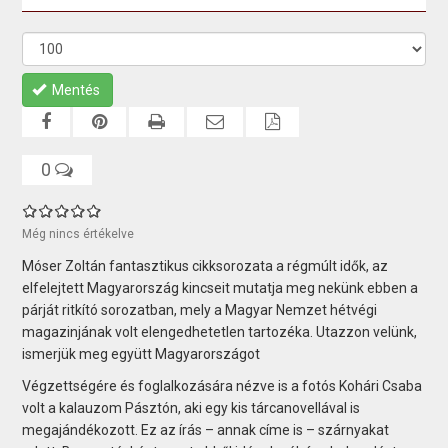
Mentés
0
Még nincs értékelve
Móser Zoltán fantasztikus cikksorozata a régmúlt idők, az
elfelejtett Magyarország kincseit mutatja meg nekünk ebben a
párját ritkító sorozatban, mely a Magyar Nemzet hétvégi
magazinjának volt elengedhetetlen tartozéka. Utazzon velünk,
ismerjük meg együtt Magyarországot
Végzettségére és foglalkozására nézve is a fotós Kohári Csaba
volt a kalauzom Pásztón, aki egy kis tárcanovellával is
megajándékozott. Ez az írás – annak címe is – szárnyakat