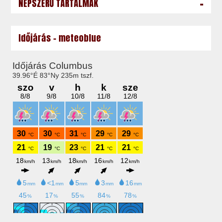
-
NÉPSZERŰ TARTALMAK
Időjárás - meteoblue