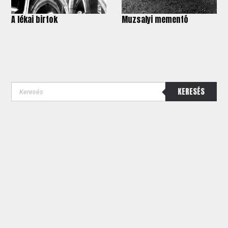
A lékai birtok
Muzsalyi mementó
KERESÉS