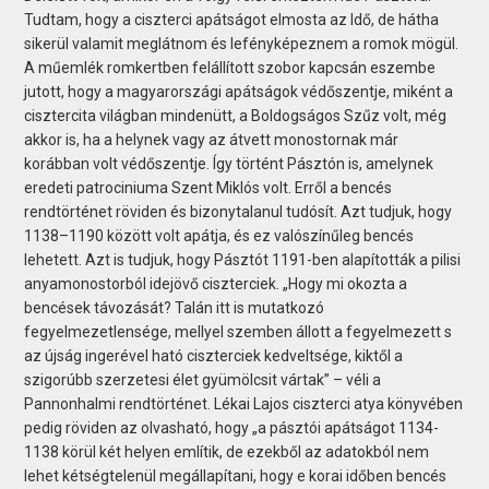
Tudtam, hogy a ciszterci apátságot elmosta az Idő, de hátha
sikerül valamit meglátnom és lefényképeznem a romok mögül.
A műemlék romkertben felállított szobor kapcsán eszembe
jutott, hogy a magyarországi apátságok védőszentje, miként a
cisztercita világban mindenütt, a Boldogságos Szűz volt, még
akkor is, ha a helynek vagy az átvett monostornak már
korábban volt védőszentje. Így történt Pásztón is, amelynek
eredeti patrociniuma Szent Miklós volt. Erről a bencés
rendtörténet röviden és bizonytalanul tudósít. Azt tudjuk, hogy
1138–1190 között volt apátja, és ez valószínűleg bencés
lehetett. Azt is tudjuk, hogy Pásztót 1191-ben alapították a pilisi
anyamonostorból idejövő ciszterciek. „Hogy mi okozta a
bencések távozását? Talán itt is mutatkozó
fegyelmezetlensége, mellyel szemben állott a fegyelmezett s
az újság ingerével ható ciszterciek kedveltsége, kiktől a
szigorúbb szerzetesi élet gyümölcsit vártak” – véli a
Pannonhalmi rendtörténet. Lékai Lajos ciszterci atya könyvében
pedig röviden az olvasható, hogy „a pásztói apátságot 1134-
1138 körül két helyen említik, de ezekből az adatokból nem
lehet kétségtelenül megállapítani, hogy e korai időben bencés