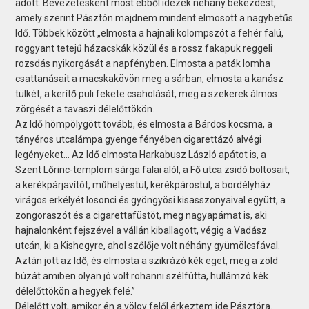
adott. Bevezetésként most ebből idézek néhány bekezdést,
amely szerint Pásztón majdnem mindent elmosott a nagybetűs
Idő. Többek között „elmosta a hajnali kolompszót a fehér falú,
roggyant tetejű házacskák közül és a rossz fakapuk reggeli
rozsdás nyikorgását a napfényben. Elmosta a paták lomha
csattanásait a macskakövön meg a sárban, elmosta a kanász
tülkét, a kerítő puli fekete csaholását, meg a szekerek álmos
zörgését a tavaszi délelőttökön.
Az Idő hömpölygött tovább, és elmosta a Bárdos kocsma, a
tányéros utcalámpa gyenge fényében cigarettázó alvégi
legényeket… Az Idő elmosta Harkabusz László apátot is, a
Szent Lőrinc-templom sárga falai alól, a Fő utca zsidó boltosait,
a kerékpárjavítót, műhelyestül, kerékpárostul, a bordélyház
virágos erkélyét losonci és gyöngyösi kisasszonyaival együtt, a
zongoraszót és a cigarettafüstöt, meg nagyapámat is, aki
hajnalonként fejszével a vállán kiballagott, végig a Vadász
utcán, ki a Kishegyre, ahol szőlője volt néhány gyümölcsfával.
Aztán jött az Idő, és elmosta a szikrázó kék eget, meg a zöld
búzát amiben olyan jó volt rohanni szélfútta, hullámzó kék
délelőttökön a hegyek felé.”
Délelőtt volt, amikor én a völgy felől érkeztem ide Pásztóra.