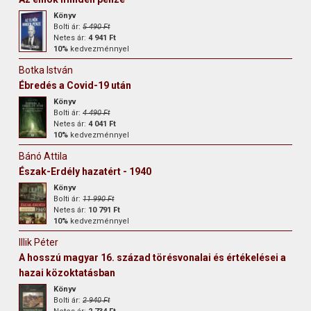
Könyv
Bolti ár:
5 490 Ft
Netes ár:
4 941 Ft
10%
kedvezménnyel
Botka István
Ébredés a Covid-19 után
Könyv
Bolti ár:
4 490 Ft
Netes ár:
4 041 Ft
10%
kedvezménnyel
Bánó Attila
Észak-Erdély hazatért - 1940
Könyv
Bolti ár:
11 990 Ft
Netes ár:
10 791 Ft
10%
kedvezménnyel
Illik Péter
A hosszú magyar 16. század törésvonalai és értékelései a
hazai közoktatásban
Könyv
Bolti ár:
2 940 Ft