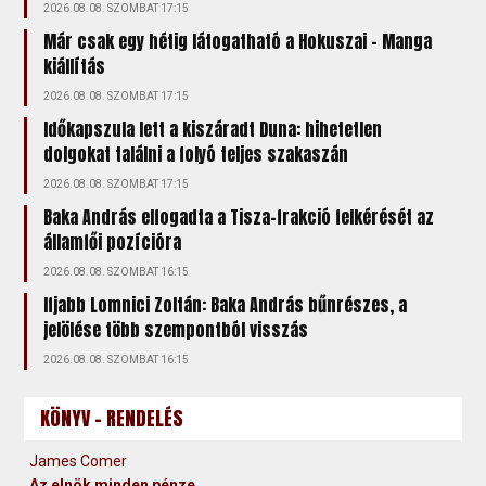
2026.08.08. SZOMBAT 17:15
Már csak egy hétig látogatható a Hokuszai – Manga
kiállítás
2026.08.08. SZOMBAT 17:15
Időkapszula lett a kiszáradt Duna: hihetetlen
dolgokat találni a folyó teljes szakaszán
2026.08.08. SZOMBAT 17:15
Baka András elfogadta a Tisza-frakció felkérését az
államfői pozícióra
2026.08.08. SZOMBAT 16:15
Ifjabb Lomnici Zoltán: Baka András bűnrészes, a
jelölése több szempontból visszás
2026.08.08. SZOMBAT 16:15
KÖNYV - RENDELÉS
James Comer
Az elnök minden pénze