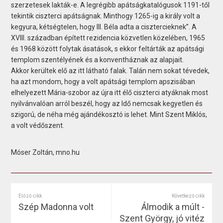
szerzetesek lakták-e. A legrégibb apátságkatalógusok 1191-től
tekintik ciszterci apátságnak. Minthogy 1265-ig a király volt a
kegyura, kétségtelen, hogy III. Béla adta a cisztercieknek”. A
XVIII. században épített rezidencia közvetlen közelében, 1965
és 1968 között folytak ásatások, s ekkor feltárták az apátsági
templom szentélyének és a konventháznak az alapjait.
Akkor kerültek elő az itt látható falak. Talán nem sokat tévedek,
ha azt mondom, hogy a volt apátsági templom apszisában
elhelyezett Mária-szobor az újra itt élő ciszterci atyáknak most
nyilvánvalóan arról beszél, hogy az Idő nemcsak kegyetlen és
szigorú, de néha még ajándékosztó is lehet. Mint Szent Miklós,
a volt védőszent.
Móser Zoltán, mno.hu
Előző cikk
Következő cikk
Szép Madonna volt
Álmodik a múlt -
Szent György, jó vitéz