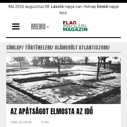
Ugrás
Ma 2026 augusztus 08.
László
napja van. Holnap
Emőd
napja
a
lesz.
tartalomra
MENU
CÍMLAP
TÖRTÉNELEM
ALÁMERÜLT ATLANTISZOM
AZ APÁTSÁGOT ELMOSTA AZ IDŐ
2009 JÚLIUS 28.
FLAG