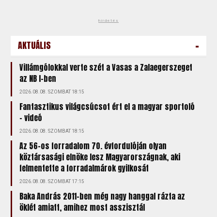
hirdetés
-
AKTUÁLIS
Villámgólokkal verte szét a Vasas a Zalaegerszeget
az NB I-ben
2026.08.08. SZOMBAT 18:15
Fantasztikus világcsúcsot ért el a magyar sportoló
- videó
2026.08.08. SZOMBAT 18:15
Az 56-os forradalom 70. évfordulóján olyan
köztársasági elnöke lesz Magyarországnak, aki
felmentette a forradalmárok gyilkosát
2026.08.08. SZOMBAT 17:15
Baka András 2011-ben még nagy hanggal rázta az
öklét amiatt, amihez most asszisztál