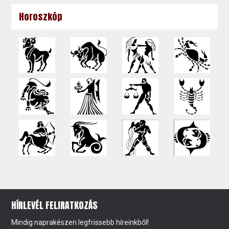
Horoszkóp
HÍRLEVÉL FELIRATKOZÁS
Mindig naprakészen legfrissebb híreinkből!