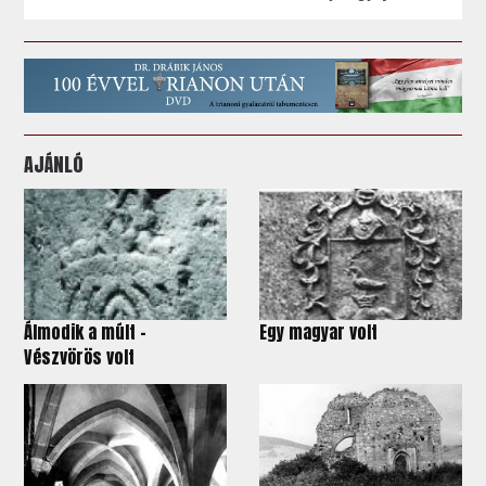
AJÁNLÓ
Álmodik a múlt -
Egy magyar volt
Vészvörös volt