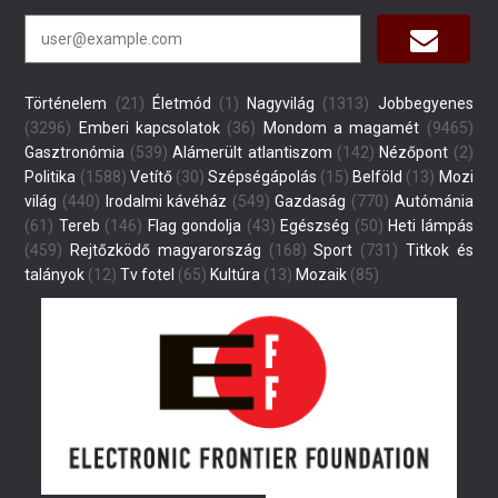
Történelem
(21)
Életmód
(1)
Nagyvilág
(1313)
Jobbegyenes
(3296)
Emberi kapcsolatok
(36)
Mondom a magamét
(9465)
Gasztronómia
(539)
Alámerült atlantiszom
(142)
Nézőpont
(2)
Politika
(1588)
Vetítő
(30)
Szépségápolás
(15)
Belföld
(13)
Mozi
világ
(440)
Irodalmi kávéház
(549)
Gazdaság
(770)
Autómánia
(61)
Tereb
(146)
Flag gondolja
(43)
Egészség
(50)
Heti lámpás
(459)
Rejtőzködő magyarország
(168)
Sport
(731)
Titkok és
talányok
(12)
Tv fotel
(65)
Kultúra
(13)
Mozaik
(85)