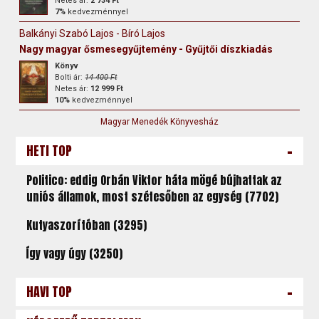
Netes ár:
2 734 Ft
7%
kedvezménnyel
Balkányi Szabó Lajos - Bíró Lajos
Nagy magyar ősmesegyűjtemény - Gyűjtői díszkiadás
Könyv
Bolti ár:
14 400 Ft
Netes ár:
12 999 Ft
10%
kedvezménnyel
Magyar Menedék Könyvesház
-
HETI TOP
Politico: eddig Orbán Viktor háta mögé bújhattak az
uniós államok, most szétesőben az egység (7702)
Kutyaszorítóban (3295)
Így vagy úgy (3250)
-
HAVI TOP