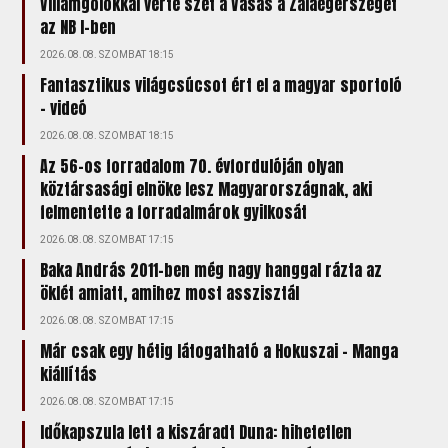
Villámgólokkal verte szét a Vasas a Zalaegerszeget
az NB I-ben
2026.08.08. SZOMBAT 18:15
Fantasztikus világcsúcsot ért el a magyar sportoló
- videó
2026.08.08. SZOMBAT 18:15
Az 56-os forradalom 70. évfordulóján olyan
köztársasági elnöke lesz Magyarországnak, aki
felmentette a forradalmárok gyilkosát
2026.08.08. SZOMBAT 17:15
Baka András 2011-ben még nagy hanggal rázta az
öklét amiatt, amihez most asszisztál
2026.08.08. SZOMBAT 17:15
Már csak egy hétig látogatható a Hokuszai – Manga
kiállítás
2026.08.08. SZOMBAT 17:15
Időkapszula lett a kiszáradt Duna: hihetetlen