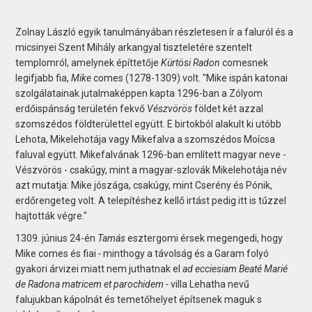
Zolnay László egyik tanulmányában részletesen ír a faluról és a
micsinyei Szent Mihály arkangyal tiszteletére szentelt
templomról, amelynek építtetője
Kürtösi Radon
comesnek
legifjabb fia,
Mike
comes (1278-1309) volt. "Mike ispán katonai
szolgálatainak jutalmaképpen kapta 1296-ban a Zólyom
erdőispánság területén fekvő
Vészvörös
földet két azzal
szomszédos földterülettel együtt. E birtokból alakult ki utóbb
Lehota, Mikelehotája vagy Mikefalva a szomszédos Moícsa
faluval együtt. Mikefalvának 1296-ban említett magyar neve -
Vészvörös - csakúgy, mint a magyar-szlovák Mikelehotája név
azt mutatja: Mike jószága, csakúgy, mint Cserény és Pónik,
erdőrengeteg volt. A telepítéshez kellő irtást pedig itt is tűzzel
hajtották végre."
1309. június 24-én
Tamás
esztergomi érsek megengedi, hogy
Mike comes és fiai
-
minthogy a távolság és a Garam folyó
gyakori árvizei miatt nem juthatnak el
ad ecciesiam Beaté Marié
de Radona matricem et parochidem -
villa Lehatha nevű
falujukban kápolnát és temetőhelyet építsenek maguk s