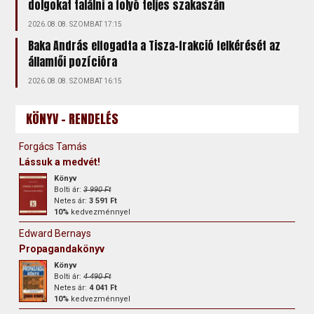
dolgokat találni a folyó teljes szakaszán
2026.08.08. SZOMBAT 17:15
Baka András elfogadta a Tisza-frakció felkérését az
államfői pozícióra
2026.08.08. SZOMBAT 16:15
KÖNYV - RENDELÉS
Forgács Tamás
Lássuk a medvét!
Könyv
Bolti ár:
3 990 Ft
Netes ár:
3 591 Ft
10%
kedvezménnyel
Edward Bernays
Propagandakönyv
Könyv
Bolti ár:
4 490 Ft
Netes ár:
4 041 Ft
10%
kedvezménnyel