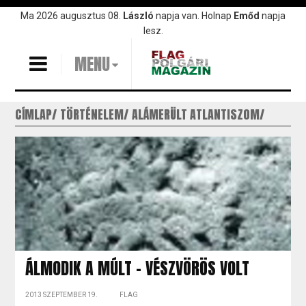
Ugrás
Ma 2026 augusztus 08.
László
napja van. Holnap
Emőd
napja
a
lesz.
tartalomra
MENU
CÍMLAP
TÖRTÉNELEM
ALÁMERÜLT ATLANTISZOM
ÁLMODIK A MÚLT - VÉSZVÖRÖS VOLT
2013 SZEPTEMBER 19.
FLAG