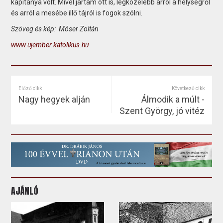
kapitánya volt. Mivel jártam ott is, legközelebb arról a helységről
és arról a mesébe illő tájról is fogok szólni.
Szöveg és kép: Móser Zoltán
www.ujember.katolikus.hu
Előző cikk
Következő cikk
Nagy hegyek alján
Álmodik a múlt -
Szent György, jó vitéz
AJÁNLÓ