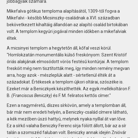
jobbágyaik számára.
Mikefalva gótikus temploma alapításától, 1309-től fogva a
Mikefalvi - később Micsinszky-családnak a XVI. században
bekövetkezett kihaltáig állandóan az alapító család birtokában
volt. A templom kegyúri jogával minden időkben a mikefalviak
éltek.
A micsinyei templom a hegytetőn áll, kőfal veszi körül.
"Homlokzatán monumentális külső freskónyom: Szent Kristóf
óriás alakjának elmosódott vörös festésű kontúrjai. A templom
freskóit még nem tisztították meg, így minden remény megvan
arra, hogy azok - mészleplük alatt - sértetlenül élték át a
századokat. Értékesek a templom újkori oltárai, szószéke is.
Ezeket már a Beniczkyek készíthették. Az egyik mellékoltáron F.
B.
(Franciscus Beniczky)
és F. M. feliratos kettős címer."
Ezen a nagyméretű, díszes sírkövön, amely a templomban áll,
bár már nem eredeti helyén, a Beniczky-család címere látható,
a kék mezőben úszó hattyú, melynek nyaka nyíllal át van lőve.
Ez a sírkő valaha Beniczky Ferenc sírja fölött állott, bár az a sír
talán a szomszéd faluban volt. Beniczky annak idején Znióvár