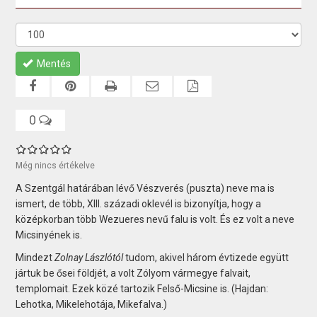
Mentés
0
Még nincs értékelve
A Szentgál határában lévő Vészverés (puszta) neve ma is
ismert, de több, XIII. századi oklevél is bizonyítja, hogy a
középkorban több Wezueres nevű falu is volt. És ez volt a neve
Micsinyének is.
Mindezt
Zolnay Lászlótól
tudom, akivel három évtizede együtt
jártuk be ősei földjét, a volt Zólyom vármegye falvait,
templomait. Ezek közé tartozik Felső-Micsine is. (Hajdan:
Lehotka, Mikelehotája, Mikefalva.)