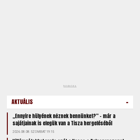
hirdetés
-
AKTUÁLIS
„Ennyire hülyének nėznek bennünket?” – már a
sajátjainak is elegük van a Tisza hergeléséből
2026.08.08. SZOMBAT 19:15