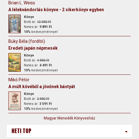
Brian L. Weiss
A lélekvándorlás könyve - 2 sikerkönyv egyben
Könyv
Bolti ár:
10 990 Ft
Netes ár:
9 891 Ft
10%
kedvezménnyel
Büky Béla (fordító)
Eredeti japán népmesék
Könyv
Bolti ár:
4 990 Ft
Netes ár:
4 491 Ft
10%
kedvezménnyel
Mikó Pétör
A múlt kövéből a jövőnek bástyát
Könyv
Bolti ár:
3 990 Ft
Netes ár:
3 591 Ft
10%
kedvezménnyel
Magyar Menedék Könyvesház
-
HETI TOP