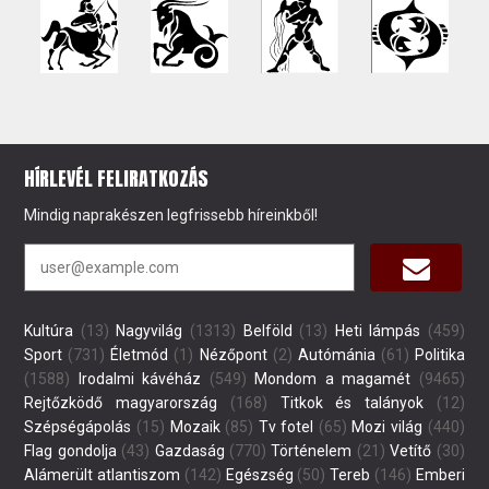
HÍRLEVÉL FELIRATKOZÁS
Mindig naprakészen legfrissebb híreinkből!
Kultúra
(13)
Nagyvilág
(1313)
Belföld
(13)
Heti lámpás
(459)
Sport
(731)
Életmód
(1)
Nézőpont
(2)
Autómánia
(61)
Politika
(1588)
Irodalmi kávéház
(549)
Mondom a magamét
(9465)
Rejtőzködő magyarország
(168)
Titkok és talányok
(12)
Szépségápolás
(15)
Mozaik
(85)
Tv fotel
(65)
Mozi világ
(440)
Flag gondolja
(43)
Gazdaság
(770)
Történelem
(21)
Vetítő
(30)
Alámerült atlantiszom
(142)
Egészség
(50)
Tereb
(146)
Emberi