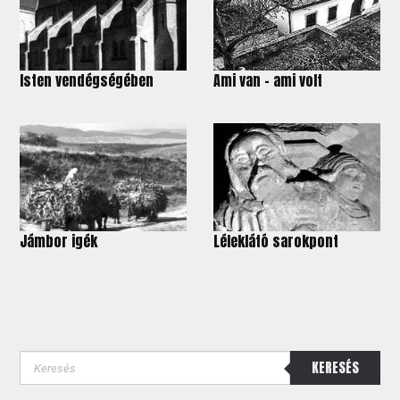
Isten vendégségében
Ami van – ami volt
Jámbor igék
Léleklátó sarokpont
KERESÉS