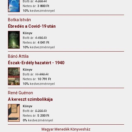
Bolti ár:
4 200 Ft
Netes ár:
3 800 Ft
10%
kedvezménnyel
Botka István
Ébredés a Covid-19 után
Könyv
Bolti ár:
4 490 Ft
Netes ár:
4 041 Ft
10%
kedvezménnyel
Bánó Attila
Észak-Erdély hazatért - 1940
Könyv
Bolti ár:
11 990 Ft
Netes ár:
10 791 Ft
10%
kedvezménnyel
René Guénon
A kereszt szimbolikája
Könyv
Bolti ár:
5 200 Ft
Netes ár:
5 200 Ft
0%
kedvezménnyel
Magyar Menedék Könyvesház