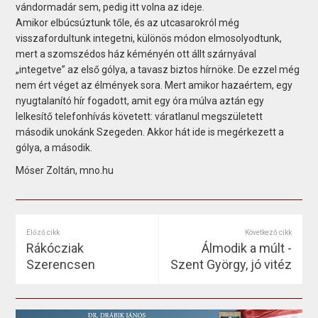
vándormadár sem, pedig itt volna az ideje.
Amikor elbúcsúztunk tőle, és az utcasarokról még
visszafordultunk integetni, különös módon elmosolyodtunk,
mert a szomszédos ház kéményén ott állt szárnyával
„integetve” az első gólya, a tavasz biztos hírnöke. De ezzel még
nem ért véget az élmények sora. Mert amikor hazaértem, egy
nyugtalanító hír fogadott, amit egy óra múlva aztán egy
lelkesítő telefonhívás követett: váratlanul megszületett
második unokánk Szegeden. Akkor hát ide is megérkezett a
gólya, a második.
Móser Zoltán, mno.hu
Előző cikk
Következő cikk
Rákócziak
Álmodik a múlt -
Szerencsen
Szent György, jó vitéz