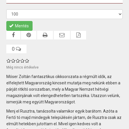
Mentés
0
Még nincs értékelve
Móser Zoltán fantasztikus cikksorozata a régmúlt idők, az
elfelejtett Magyarország kincseit mutatja meg nekünk ebben a
párját ritkító sorozatban, mely a Magyar Nemzet hétvégi
magazinjának volt elengedhetetlen tartozéka. Utazzon velünk,
ismerjük meg együtt Magyarországot.
Menj el Rusztra, tanácsolta valamikor egyik barátom. Azóta a
Fertő tó majd mindegyik településén jártam, de Rusztra csak az
elmúlt hetekben jutottam el. Mivel igen kedves volt a