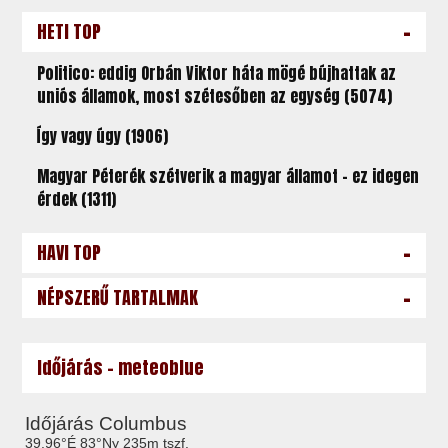
-
HETI TOP
Politico: eddig Orbán Viktor háta mögé bújhattak az
uniós államok, most szétesőben az egység (5074)
Így vagy úgy (1906)
Magyar Péterék szétverik a magyar államot – ez idegen
érdek (1311)
-
HAVI TOP
-
NÉPSZERŰ TARTALMAK
Időjárás - meteoblue