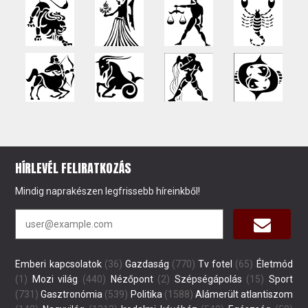
HÍRLEVÉL FELIRATKOZÁS
Mindig naprakészen legfrissebb híreinkből!
Emberi kapcsolatok
(36)
Gazdaság
(770)
Tv fotel
(65)
Életmód
(1)
Mozi világ
(440)
Nézőpont
(2)
Szépségápolás
(15)
Sport
(731)
Gasztronómia
(539)
Politika
(1588)
Alámerült atlantiszom