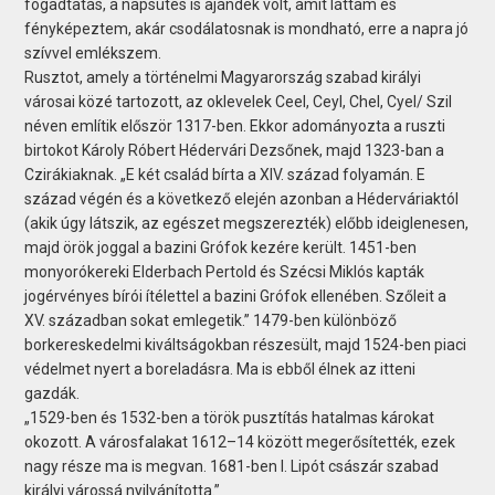
fogadtatás, a napsütés is ajándék volt, amit láttam és
fényképeztem, akár csodálatosnak is mondható, erre a napra jó
szívvel emlékszem.
Rusztot, amely a történelmi Magyarország szabad királyi
városai közé tartozott, az oklevelek Ceel, Ceyl, Chel, Cyel/ Szil
néven említik először 1317-ben. Ekkor adományozta a ruszti
birtokot Károly Róbert Hédervári Dezsőnek, majd 1323-ban a
Czirákiaknak. „E két család bírta a XIV. század folyamán. E
század végén és a következő elején azonban a Héderváriaktól
(akik úgy látszik, az egészet megszerezték) előbb ideiglenesen,
majd örök joggal a bazini Grófok kezére került. 1451-ben
monyorókereki Elderbach Pertold és Szécsi Miklós kapták
jogérvényes bírói ítélettel a bazini Grófok ellenében. Szőleit a
XV. században sokat emlegetik.” 1479-ben különböző
borkereskedelmi kiváltságokban részesült, majd 1524-ben piaci
védelmet nyert a boreladásra. Ma is ebből élnek az itteni
gazdák.
„1529-ben és 1532-ben a török pusztítás hatalmas károkat
okozott. A városfalakat 1612–14 között megerősítették, ezek
nagy része ma is megvan. 1681-ben I. Lipót császár szabad
királyi várossá nyilvánította.”