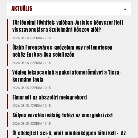
-
AKTUÁLIS
Történelmi tévhitek: valóban Jurisics kényszerített
visszavonulásra Szulejmánt Kőszeg alól?
2026.08.05. SZERDA 22:15
Újabb Ferencváros-győzelem egy rettenetesen
nehéz Európa-liga selejtezőn
2026.08.05. SZERDA 22:15
Végleg lekapcsolná a paksi atomerőművet a Tisza-
kormány tagja
2026.08.05. SZERDA 20:15
Elmaradt az abszolút melegrekord
2026.08.05. SZERDA 20:15
Súlyos vezetési válság tetézi az energiakrízist
2026.08.05. SZERDA 19:15
Öt elfelejtett sci-fi, amit mindenképpen látni kell – Az