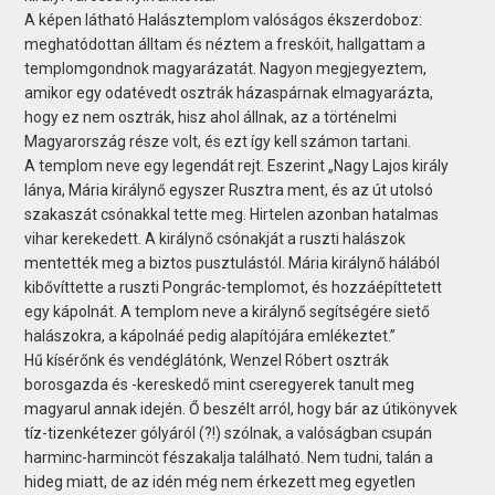
A képen látható Halásztemplom valóságos ékszerdoboz:
meghatódottan álltam és néztem a freskóit, hallgattam a
templomgondnok magyarázatát. Nagyon megjegyeztem,
amikor egy odatévedt osztrák házaspárnak elmagyarázta,
hogy ez nem osztrák, hisz ahol állnak, az a történelmi
Magyarország része volt, és ezt így kell számon tartani.
A templom neve egy legendát rejt. Eszerint „Nagy Lajos király
lánya, Mária királynő egyszer Rusztra ment, és az út utolsó
szakaszát csónakkal tette meg. Hirtelen azonban hatalmas
vihar kerekedett. A királynő csónakját a ruszti halászok
mentették meg a biztos pusztulástól. Mária királynő hálából
kibővíttette a ruszti Pongrác-templomot, és hozzáépíttetett
egy kápolnát. A templom neve a királynő segítségére siető
halászokra, a kápolnáé pedig alapítójára emlékeztet.”
Hű kísérőnk és vendéglátónk, Wenzel Róbert osztrák
borosgazda és -kereskedő mint cseregyerek tanult meg
magyarul annak idején. Ő beszélt arról, hogy bár az útikönyvek
tíz-tizenkétezer gólyáról (?!) szólnak, a valóságban csupán
harminc-harmincöt fészakalja található. Nem tudni, talán a
hideg miatt, de az idén még nem érkezett meg egyetlen