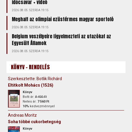
időcsavar + videó
2026.08.05. SZERDA 19:15
Meghalt az olimpiai ezüstérmes magyar sportoló
2026.08.05. SZERDA 19:15
Belgium veszélyeire figyelmezteti az utazókat az
Egyesült Államok
2026.08.05. SZERDA 19:15
KÖNYV - RENDELÉS
Szerkesztette: Botlik Richárd
Eltitkolt Mohács (1526)
Könyv
Bolti ár:
8 400 Ft
Netes ár:
7 560 Ft
10%
kedvezménnyel
Andreas Moritz
Soha többé cukorbetegség
Könyv