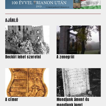
AJÁNLÓ
Beckót lehet szeretni
A zenegróf
A címer
Mondjunk áment és
mondjunk igent