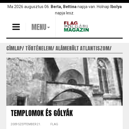
Ugrás
Ma 2026 augusztus 06.
Berta, Bettina
napja van. Holnap
Ibolya
a
napja lesz.
tartalomra
MENU
CÍMLAP
TÖRTÉNELEM
ALÁMERÜLT ATLANTISZOM
TEMPLOMOK ÉS GÓLYÁK
2009 SZEPTEMBER 21.
FLAG