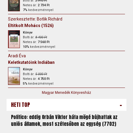
Bolti ár:
2 940 Ft
Netes ár:
2 734 Ft
7%
kedvezménnyel
Szerkesztette: Botlik Richárd
Eltitkolt Mohács (1526)
Könyv
Bolti ár:
8 400 Ft
Netes ár:
7 560 Ft
10%
kedvezménnyel
Aradi Éva
Keletkutatóink Indiában
Könyv
Bolti ár:
5 000 Ft
Netes ár:
4 750 Ft
5%
kedvezménnyel
Magyar Menedék Könyvesház
-
HETI TOP
Politico: eddig Orbán Viktor háta mögé bújhattak az
uniós államok, most szétesőben az egység (7702)