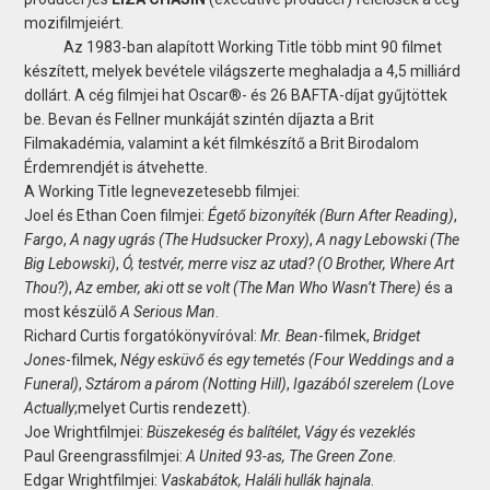
mozifilmjeiért.
Az 1983-ban alapított Working Title több mint 90 filmet
készített, melyek bevétele világszerte meghaladja a 4,5 milliárd
dollárt. A cég filmjei hat Oscar®- és 26 BAFTA-díjat gyűjtöttek
be. Bevan és Fellner munkáját szintén díjazta a Brit
Filmakadémia, valamint a két filmkészítő a Brit Birodalom
Érdemrendjét is átvehette.
A Working Title legnevezetesebb filmjei:
Joel és Ethan Coen filmjei:
Égető bizonyíték
(Burn After Reading)
,
Fargo
,
A nagy ugrás (The Hudsucker Proxy)
,
A nagy Lebowski (The
Big Lebowski)
,
Ó, testvér, merre visz az utad? (O Brother, Where Art
Thou?)
,
Az ember, aki ott se volt (The Man Who Wasn’t There)
és a
most készülő
A Serious Man
.
Richard Curtis forgatókönyvíróval:
Mr. Bean
-filmek,
Bridget
Jones
-filmek,
Négy esküvő és egy temetés (Four Weddings and a
Funeral)
,
Sztárom a párom
(Notting
Hill)
,
Igazából szerelem
(Love
Actually
;melyet Curtis rendezett).
Joe Wrightfilmjei:
Büszekeség és balítélet
,
Vágy és vezeklés
Paul Greengrassfilmjei:
A United 93-as, The Green Zone
.
Edgar Wrightfilmjei:
Vaskabátok, Haláli hullák hajnala
.