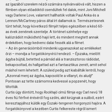
az
Igazából szerelem
nézői számára nyilvánvalóvá vált, hiszen a
filmben olyan előadóktól csendültek fel dalok, mint Joni Mitchell
vagy Darlene Love, valamint hallhatók voltak Paul Anka és a
Lennon/McCartney páros által írt dallamok is. Természetesnek
tűnt tehát, hogy következő filmjét teljes egészében a késő 60-
as évek zenéinek szentelje. A történet színhelye egy
kalózrádiót működtető hajó lett, és mindent megtett annak
érdekében, hogy kedvenc dalai fessék alá a filmet.
– Az én generációmból mindenki ugyanazokat az emlékeket
őrzi – mondja a forgatókönyvíró/rendező. – Éjszaka, mielőtt
ágyba bújtál, betetted a párnád alá a tranzisztoros rádiódat,
bekapcsoltad, és hallgattad azt a fantasztikus zenét, amit sehol
máshol nem lehetett. A szüleid pedig azt kiabálták lentről, hogy
„Azonnal menj az ágyba, kapcsold le a villanyt, és aludj!”
Pontosan az tette számomra kedvessé a popzenét, hogy
tiltották.
Curtis úgy döntött, hogy
Rockhajó
című filmje egy Carl nevű 18
éves fiú férfivé éréséről fog szólni, akit kirúgnak a suliból, ezért
keresztapjához küldik egy Északi-tengeren horgonyzó hajóra. A
forgatókönyvvel a kezében Curtis felkereste régről ismert