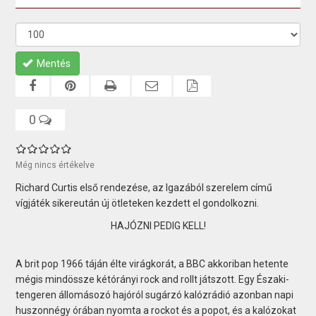
Mentés
0
Még nincs értékelve
Richard Curtis első rendezése, az Igazából szerelem című
vígjáték sikereután új ötleteken kezdett el gondolkozni.
HAJÓZNI PEDIG KELL!
A brit pop 1966 táján élte virágkorát, a BBC akkoriban hetente
mégis mindössze kétórányi rock and rollt játszott. Egy Északi-
tengeren állomásozó hajóról sugárzó kalózrádió azonban napi
huszonnégy órában nyomta a rockot és a popot, és a kalózokat