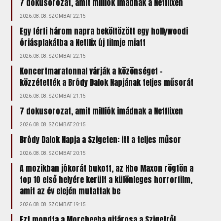
7 dokusorozat, amit milliók imádnak a Netflixen
2026.08.08. SZOMBAT 22:15
Egy férfi három napra beköltözött egy hollywoodi
óriásplakátba a Netflix új filmje miatt
2026.08.08. SZOMBAT 22:15
Koncertmaratonnal várják a közönséget –
közzétették a Bródy Dalok Napjának teljes műsorát
2026.08.08. SZOMBAT 21:15
7 dokusorozat, amit milliók imádnak a Netflixen
2026.08.08. SZOMBAT 20:15
Bródy Dalok Napja a Szigeten: itt a teljes műsor
2026.08.08. SZOMBAT 20:15
A mozikban jókorát bukott, az Hbo Maxon rögtön a
top 10 első helyére került a különleges horrorfilm,
amit az év elején mutattak be
2026.08.08. SZOMBAT 19:15
Ezt mondta a Morcheeba gitárosa a Szigetről