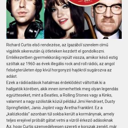
Richard Curtis első rendezése, az
Igazából szerelem
című
vígjáték sikereután új ötleteken kezdett el gondolkozni.
Emlékezetben gyermekkoráig repült vissza, amikor késő estig
szóltak az 1960-as évek illegális rock and roll rádiói, az angol
felségterületen épp kívül horgonyzó hajókról sugározva az
adást.
Ezek a rádióadások hatalmas érdeklődést váltottak ki a
hallgatók körében, akik innen ismerhettek meg olyan legendás
együtteseket, mint a Beatles, a Rolling Stones vagy a Kinks,
valamint a nagy szólisták közül például Jimi Hendrixet, Dusty
Springfieldet, Janis Joplint vagy Aretha Franklint. Ez a
„kalózkodás” azonban túl sokba került a kormánynak, amely
teljes erejével próbált gátat vetni a vízről érkező adásoknak
Az, hogy Curtis szenvedélyesen szereti e korszak zenéit, már