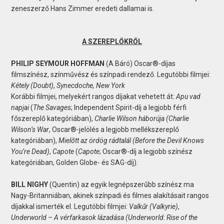
zeneszerző Hans Zimmer eredeti dallamai is.
A SZEREPLŐKRŐL
PHILIP SEYMOUR HOFFMAN
(A Báró) Oscar®-díjas
filmszínész, színművész és színpadi rendező. Legutóbbi filmjei:
Kétely (
Doubt)
,
Synecdoche, New York
Korábbi filmjei, melyekért rangos díjakat vehetett át:
Apu vad
napjai
(
The Savages
; Independent Spirit-díj a legjobb férfi
főszereplő kategóriában),
Charlie Wilson háborúja (Charlie
Wilson’s War
, Oscar®-jelölés a legjobb mellékszereplő
kategóriában),
Mielőtt az ördög rádtalál (
Before the Devil Knows
You’re Dead)
,
Capote
(
Capote
; Oscar®-díj a legjobb színész
kategóriában, Golden Globe- és SAG-díj).
BILL NIGHY
(Quentin) az egyik legnépszerűbb színész ma
Nagy-Britanniában, akinek színpadi és filmes alakításait rangos
díjakkal ismerték el. Legutóbbi filmjei:
Valkűr (Valkyrie)
,
Underworld – A vérfarkasok lázadása
(Underworld: Rise of the