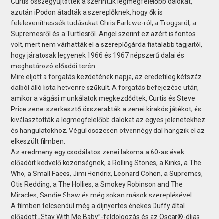
Curtis összegyűjtötték a szerintük legmegfelelőbb dalokat,
azután iPodon átadták a szereplőknek, hogy ők is
feleleveníthessék tudásukat Chris Farlowe-ról, a Troggsról, a
Supremesről és a Turtlesről. Angel szerint ez azért is fontos
volt, mert nem várhatták el a szereplőgárda fiatalabb tagjaitól,
hogy járatosak legyenek 1966 és 1967 népszerű dalai és
meghatározó előadói terén.
Mire eljött a forgatás kezdetének napja, az eredetileg kétszáz
dalból álló lista hetvenre szűkült. A forgatás befejezése után,
amikor a vágási munkálatok megkezdődtek, Curtis és Steve
Price zenei szerkesztő összerakták a zenei kirakós játékot, és
kiválasztották a legmegfelelőbb dalokat az egyes jelenetekhez
és hangulatokhoz. Végül összesen ötvennégy dal hangzik el az
elkészült filmben.
Az eredmény egy csodálatos zenei lakoma a 60-as évek
előadóit kedvelő közönségnek, a Rolling Stones, a Kinks, a The
Who, a Small Faces, Jimi Hendrix, Leonard Cohen, a Supremes,
Otis Redding, a The Hollies, a Smokey Robinson and The
Miracles, Sandie Shaw és még sokan mások szereplésével.
A filmben felcsendül még a díjnyertes énekes Duffy által
előadott „Stay With Me Baby”-feldolgozás és az Oscar®-díjas