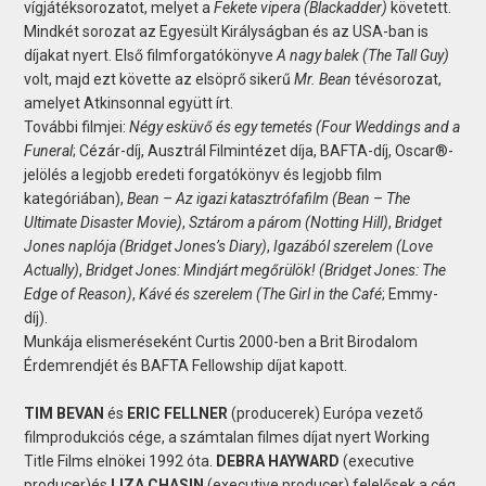
vígjátéksorozatot, melyet a
Fekete vipera (Blackadder)
követett.
Mindkét sorozat az Egyesült Királyságban és az USA-ban is
díjakat nyert. Első filmforgatókönyve
A nagy balek (The Tall Guy)
volt, majd ezt követte az elsöprő sikerű
Mr. Bean
tévésorozat,
amelyet Atkinsonnal együtt írt.
További filmjei:
Négy esküvő és egy temetés (Four Weddings and a
Funeral
; Cézár-díj, Ausztrál Filmintézet díja, BAFTA-díj, Oscar®-
jelölés a legjobb eredeti forgatókönyv és legjobb film
kategóriában),
Bean – Az igazi katasztrófafilm
(Bean – The
Ultimate Disaster Movie)
,
Sztárom a párom (Notting Hill)
,
Bridget
Jones naplója (Bridget Jones’s Diary)
,
Igazából szerelem (Love
Actually)
,
Bridget Jones: Mindjárt megőrülök! (Bridget Jones: The
Edge of Reason)
,
Kávé és szerelem
(The Girl in the Café
; Emmy-
díj).
Munkája elismeréseként Curtis 2000-ben a Brit Birodalom
Érdemrendjét és BAFTA Fellowship díjat kapott.
TIM BEVAN
és
ERIC FELLNER
(producerek) Európa vezető
filmprodukciós cége, a számtalan filmes díjat nyert Working
Title Films elnökei 1992 óta.
DEBRA HAYWARD
(executive
producer)és
LIZA CHASIN
(executive producer) felelősek a cég