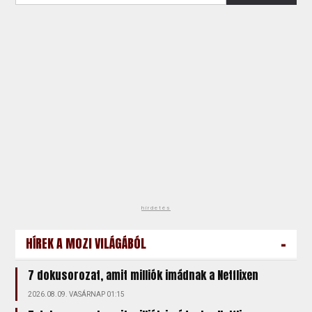
hirdetés
-
HÍREK A MOZI VILÁGÁBÓL
7 dokusorozat, amit milliók imádnak a Netflixen
2026.08.09. VASÁRNAP 01:15