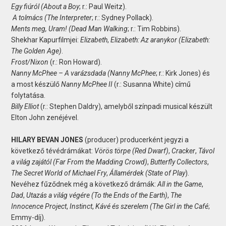
Egy fiúról (About a Boy
; r.: Paul Weitz).
A tolmács (The Interpreter
; r.: Sydney Pollack).
Ments meg, Uram! (Dead Man Walking
; r.: Tim Robbins).
Shekhar Kapurfilmjei:
Elizabeth
,
Elizabeth: Az aranykor
(Elizabeth:
The Golden Age)
.
Frost/Nixon
(r.: Ron Howard).
Nanny McPhee – A varázsdada (Nanny McPhee
; r.: Kirk Jones) és
a most készülő
Nanny McPhee II
(r.: Susanna White) című
folytatása.
Billy Elliot
(r.: Stephen Daldry), amelyből színpadi musical készült
Elton John zenéjével.
HILARY BEVAN JONES
(producer) producerként jegyzi a
következő tévédrámákat:
Vörös törpe (Red Dwarf)
,
Cracker
,
Távol
a világ zajától (Far From the Madding Crowd)
,
Butterfly Collectors
,
The Secret World of Michael Fry
,
Államérdek (State of Play
).
Nevéhez fűződnek még a következő drámák:
All in the Game
,
Dad
,
Utazás a világ végére (To the Ends of the Earth)
,
The
Innocence Project
,
Instinct
,
Kávé és szerelem
(The Girl in the Café
;
Emmy-díj).