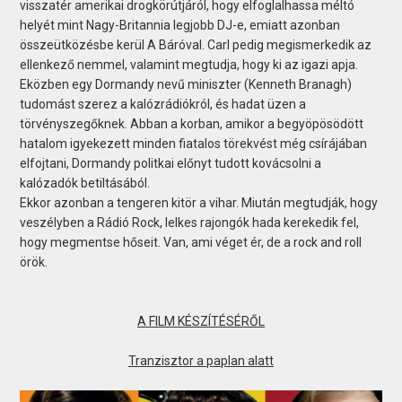
visszatér amerikai drogkörútjáról, hogy elfoglalhassa méltó
helyét mint Nagy-Britannia legjobb DJ-e, emiatt azonban
összeütközésbe kerül A Báróval. Carl pedig megismerkedik az
ellenkező nemmel, valamint megtudja, hogy ki az igazi apja.
Eközben egy Dormandy nevű miniszter (Kenneth Branagh)
tudomást szerez a kalózrádiókról, és hadat üzen a
törvényszegőknek. Abban a korban, amikor a begyöpösödött
hatalom igyekezett minden fiatalos törekvést még csírájában
elfojtani, Dormandy politkai előnyt tudott kovácsolni a
kalózadók betiltásából.
Ekkor azonban a tengeren kitör a vihar. Miután megtudják, hogy
veszélyben a Rádió Rock, lelkes rajongók hada kerekedik fel,
hogy megmentse hőseit. Van, ami véget ér, de a rock and roll
örök.
A FILM KÉSZÍTÉSÉRŐL
Tranzisztor a paplan alatt