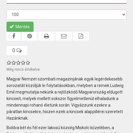
Mentés
0
Még nincs értékelve
Magyar Nemzet szombati magazinjának egyik legérdekesebb
sorozatát közöljük le folytatásokban, melyben a remek Ludwig
Emil megmutatja nekünk a rejtőzködő Magyarország eldugott
kincseit, melyek mellett sokszor figyelmetlenül elhaladunk a
mindennapi rohanó életünk során. Vigyázzunk ezekre a
páratlan kincsekre, hiszen ezek a kincsek alappillérei szeretett
Hazánknak.
Boldva két és fél ezer lakosú község Miskolc közelében, a