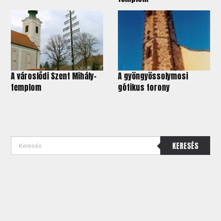
A városlődi Szent Mihály-
A gyöngyössolymosi
templom
gótikus torony
KERESÉS