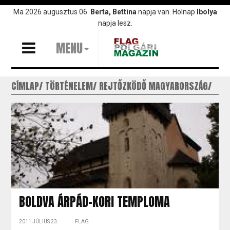
Ugrás
Ma 2026 augusztus 06.
Berta, Bettina
napja van. Holnap
Ibolya
a
napja lesz.
tartalomra
MENU
CÍMLAP
TÖRTÉNELEM
REJTŐZKÖDŐ MAGYARORSZÁG
BOLDVA ÁRPÁD-KORI TEMPLOMA
2011 JÚLIUS 23.
FLAG