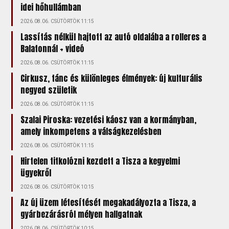
idei hőhullámban
2026.08.06. CSÜTÖRTÖK 11:15
Lassítás nélkül hajtott az autó oldalába a rolleres a
Balatonnál + videó
2026.08.06. CSÜTÖRTÖK 11:15
Cirkusz, tánc és különleges élmények: új kulturális
negyed születik
2026.08.06. CSÜTÖRTÖK 11:15
Szalai Piroska: vezetési káosz van a kormányban,
amely inkompetens a válságkezelésben
2026.08.06. CSÜTÖRTÖK 11:15
Hirtelen titkolózni kezdett a Tisza a kegyelmi
ügyekről
2026.08.06. CSÜTÖRTÖK 10:15
Az új üzem létesítését megakadályozta a Tisza, a
gyárbezárásról mélyen hallgatnak
2026.08.06. CSÜTÖRTÖK 10:15