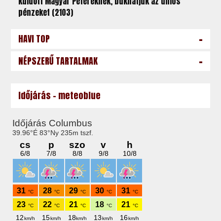
küldött Magyar Péteréknek, bukhatjuk az uniós
pénzeket (2103)
-
HAVI TOP
-
NÉPSZERŰ TARTALMAK
Időjárás - meteoblue