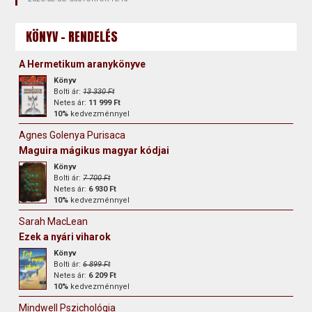
KÖNYV - RENDELÉS
A Hermetikum aranykönyve
Könyv
Bolti ár:
13 330 Ft
Netes ár:
11 999 Ft
10%
kedvezménnyel
Agnes Golenya Purisaca
Maguira mágikus magyar kódjai
Könyv
Bolti ár:
7 700 Ft
Netes ár:
6 930 Ft
10%
kedvezménnyel
Sarah MacLean
Ezek a nyári viharok
Könyv
Bolti ár:
6 899 Ft
Netes ár:
6 209 Ft
10%
kedvezménnyel
Mindwell Pszichológia