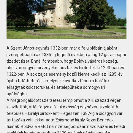
A Szent János-egyház 1332-ben már a falu plébániájaként
szerepel, papja az 1335-ig terjedő években átlag 12 garas pápai
tizedet fizet. Ennél fontosabb, hogy Boldva vásáros község,
ahol vármegyei törvényeket hoztak és hirdettek ki 1293-ban és
1322-ben. A sok zajos esemény közül kiemelkedik az 1285. évi
újabb tatárbetörés, amelynek következtében a barátok
elhagyták kolostorukat, és áttelepültek a somogyvári
apátságba.
A megrongálódott szerzetesi templomot a XIII. század végén
kijavították, attól fogva a faluközösség egyházául szolgál. A
település – királyi birtokként – egészen 1387-ig a diósgyőri vár
tartozéka volt, ekkor adta Zsigmond király Kazai Benedek
fiainak. Boldva a Rátót nemzetségből származó Kazai és Feledi