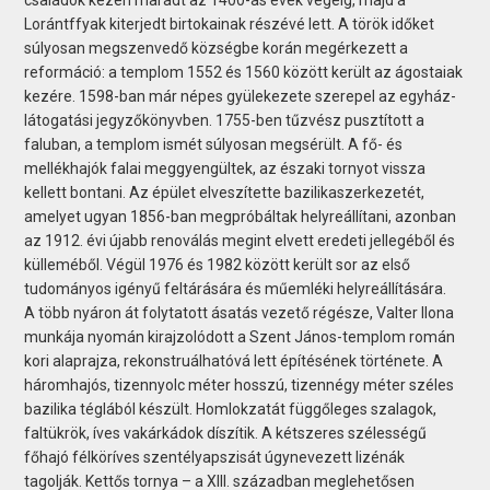
családok kezén maradt az 1400-as évek végéig, majd a
Lorántffyak kiterjedt birtokainak részévé lett. A török időket
súlyosan megszenvedő községbe korán megérkezett a
reformáció: a templom 1552 és 1560 között került az ágostaiak
kezére. 1598-ban már népes gyülekezete szerepel az egyház-
látogatási jegyzőkönyvben. 1755-ben tűzvész pusztított a
faluban, a templom ismét súlyosan megsérült. A fő- és
mellékhajók falai meggyengültek, az északi tornyot vissza
kellett bontani. Az épület elveszítette bazilikaszerkezetét,
amelyet ugyan 1856-ban megpróbáltak helyreállítani, azonban
az 1912. évi újabb renoválás megint elvett eredeti jellegéből és
külleméből. Végül 1976 és 1982 között került sor az első
tudományos igényű feltárására és műemléki helyreállítására.
A több nyáron át folytatott ásatás vezető régésze, Valter Ilona
munkája nyomán kirajzolódott a Szent János-templom román
kori alaprajza, rekonstruálhatóvá lett építésének története. A
háromhajós, tizennyolc méter hosszú, tizennégy méter széles
bazilika téglából készült. Homlokzatát függőleges szalagok,
faltükrök, íves vakárkádok díszítik. A kétszeres szélességű
főhajó félköríves szentélyapszisát úgynevezett lizénák
tagolják. Kettős tornya – a XIII. században meglehetősen