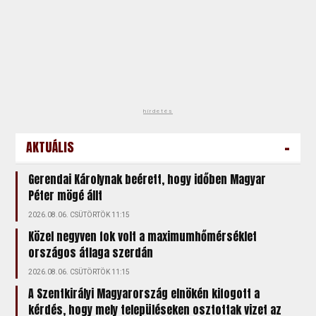
hirdetés
-
AKTUÁLIS
Gerendai Károlynak beérett, hogy időben Magyar
Péter mögé állt
2026.08.06. CSÜTÖRTÖK 11:15
Közel negyven fok volt a maximumhőmérséklet
országos átlaga szerdán
2026.08.06. CSÜTÖRTÖK 11:15
A Szentkirályi Magyarország elnökén kifogott a
kérdés, hogy mely településeken osztottak vizet az