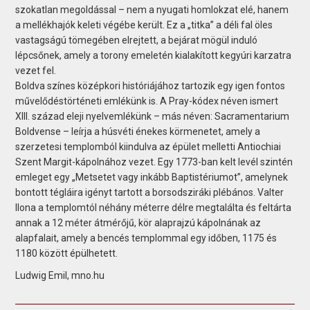
szokatlan megoldással – nem a nyugati homlokzat elé, hanem
a mellékhajók keleti végébe került. Ez a „titka” a déli fal öles
vastagságú tömegében elrejtett, a bejárat mögül induló
lépcsőnek, amely a torony emeletén kialakított kegyúri karzatra
vezet fel.
Boldva színes középkori históriájához tartozik egy igen fontos
művelődéstörténeti emlékünk is. A Pray-kódex néven ismert
XIII. század eleji nyelvemlékünk – más néven: Sacramentarium
Boldvense – leírja a húsvéti énekes körmenetet, amely a
szerzetesi templomból kiindulva az épület melletti Antiochiai
Szent Margit-kápolnához vezet. Egy 1773-ban kelt levél szintén
emleget egy „Metsetet vagy inkább Baptistériumot”, amelynek
bontott tégláira igényt tartott a borsodsziráki plébános. Valter
Ilona a templomtól néhány méterre délre megtalálta és feltárta
annak a 12 méter átmérőjű, kör alaprajzú kápolnának az
alapfalait, amely a bencés templommal egy időben, 1175 és
1180 között épülhetett.
Ludwig Emil, mno.hu