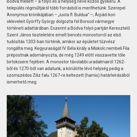
Bódva mellett – a folyó és a helység neve közös gyökerű. A
település régmúltjáról több forrásból is meríthetünk. Szerepel
Anonymus krónikájában – „iuxta fl. Buldua” –; Árpád-kori
okleveleit Györffy György dolgozta fel Borsod vármegye
történeti adattárában. Eszerint a Bódva folyó partján Keresztelő
Szent János tiszteletére emelt bencés monostorról az első
tudósítás 1203-ban történik, amikor az épületet tűzvész
rongálta meg. Kegyuraságát IV. Béla király a Miskolc nembeli Fila
prépostnak adományozta, de még 1249 előtt visszavette tőle
birtokcsere fejében. A monostor távolabbi uradalmairól 1262-
ből és 1270-ből van adatunk, a körülötte lévő helység pedig a
szomszédos Ziliz falu 1267-re keltezett (hamis) határleírásából
ismerhető meg.