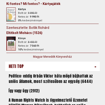
Ki fontos? Mi fontos? - Kártyajáték
Kártya
Bolti ár:
9 990 Ft
Netes ár:
9 990 Ft
0%
kedvezménnyel
Szerkesztette: Botlik Richárd
Eltitkolt Mohács (1526)
Könyv
Bolti ár:
8 400 Ft
Netes ár:
7 560 Ft
10%
kedvezménnyel
Magyar Menedék Könyvesház
-
HETI TOP
Politico: eddig Orbán Viktor háta mögé bújhattak az
uniós államok, most szétesőben az egység (6444)
Így vagy úgy (2912)
A Human Rights Watch is figyelmeztető üzenetet