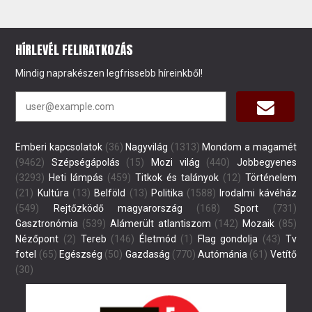
HÍRLEVÉL FELIRATKOZÁS
Mindig naprakészen legfrissebb híreinkből!
Emberi kapcsolatok
(36)
Nagyvilág
(1313)
Mondom a magamét
(9462)
Szépségápolás
(15)
Mozi világ
(440)
Jobbegyenes
(3293)
Heti lámpás
(459)
Titkok és talányok
(12)
Történelem
(21)
Kultúra
(13)
Belföld
(13)
Politika
(1588)
Irodalmi kávéház
(549)
Rejtőzködő magyarország
(168)
Sport
(731)
Gasztronómia
(539)
Alámerült atlantiszom
(142)
Mozaik
(85)
Nézőpont
(2)
Tereb
(146)
Életmód
(1)
Flag gondolja
(43)
Tv
fotel
(65)
Egészség
(50)
Gazdaság
(770)
Autómánia
(61)
Vetítő
(30)