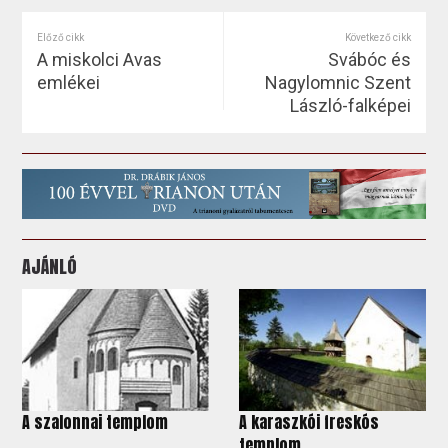
Előző cikk
Következő cikk
A miskolci Avas
Svábóc és
emlékei
Nagylomnic Szent
László-falképei
AJÁNLÓ
A szalonnai templom
A karaszkói freskós
templom