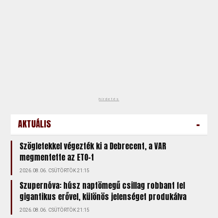
hirdetés
-
AKTUÁLIS
Szögletekkel végezték ki a Debrecent, a VAR
megmentette az ETO-t
2026.08.06. CSÜTÖRTÖK 21:15
Szupernóva: húsz naptömegű csillag robbant fel
gigantikus erővel, különös jelenséget produkálva
2026.08.06. CSÜTÖRTÖK 21:15