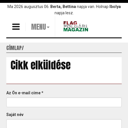
Ugrás
Ma 2026 augusztus 06.
Berta, Bettina
napja van. Holnap
Ibolya
a
napja lesz.
tartalomra
MENU
CÍMLAP
Cikk elküldése
Az Ön e-mail címe
*
Saját név