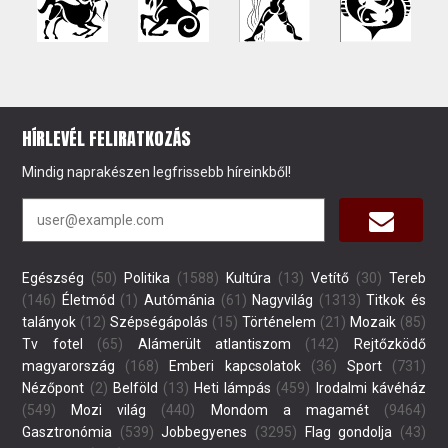
HÍRLEVÉL FELIRATKOZÁS
Mindig naprakészen legfrissebb híreinkből!
Egészség
(50)
Politika
(1588)
Kultúra
(13)
Vetítő
(30)
Tereb
(146)
Életmód
(1)
Autómánia
(61)
Nagyvilág
(1313)
Titkok és
talányok
(12)
Szépségápolás
(15)
Történelem
(21)
Mozaik
(85)
Tv fotel
(65)
Alámerült atlantiszom
(142)
Rejtőzködő
magyarország
(168)
Emberi kapcsolatok
(36)
Sport
(731)
Nézőpont
(2)
Belföld
(13)
Heti lámpás
(459)
Irodalmi kávéház
(549)
Mozi világ
(440)
Mondom a magamét
(9464)
Gasztronómia
(539)
Jobbegyenes
(3295)
Flag gondolja
(43)