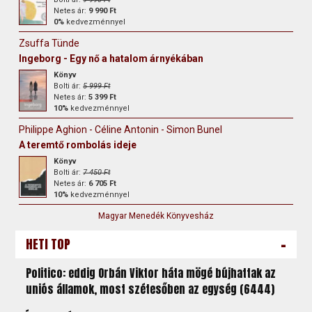
Netes ár:
9 990 Ft
0%
kedvezménnyel
Zsuffa Tünde
Ingeborg - Egy nő a hatalom árnyékában
Könyv
Bolti ár:
5 999 Ft
Netes ár:
5 399 Ft
10%
kedvezménnyel
Philippe Aghion - Céline Antonin - Simon Bunel
A teremtő rombolás ideje
Könyv
Bolti ár:
7 450 Ft
Netes ár:
6 705 Ft
10%
kedvezménnyel
Magyar Menedék Könyvesház
-
HETI TOP
Politico: eddig Orbán Viktor háta mögé bújhattak az
uniós államok, most szétesőben az egység (6444)