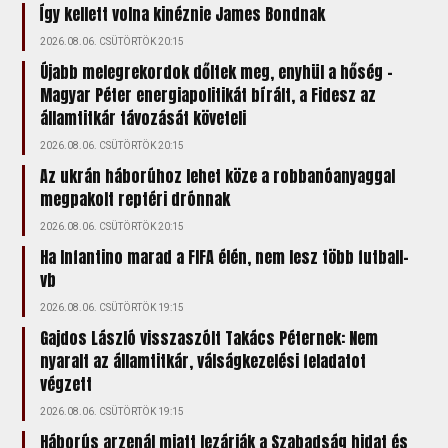
Így kellett volna kinéznie James Bondnak
2026.08.06. CSÜTÖRTÖK 20:15
Újabb melegrekordok dőltek meg, enyhül a hőség –
Magyar Péter energiapolitikát bírált, a Fidesz az
államtitkár távozását követeli
2026.08.06. CSÜTÖRTÖK 20:15
Az ukrán háborúhoz lehet köze a robbanóanyaggal
megpakolt reptéri drónnak
2026.08.06. CSÜTÖRTÖK 20:15
Ha Infantino marad a FIFA élén, nem lesz több futball-
vb
2026.08.06. CSÜTÖRTÖK 19:15
Gajdos László visszaszólt Takács Péternek: Nem
nyaralt az államtitkár, válságkezelési feladatot
végzett
2026.08.06. CSÜTÖRTÖK 19:15
Háborús arzenál miatt lezárják a Szabadság hidat és