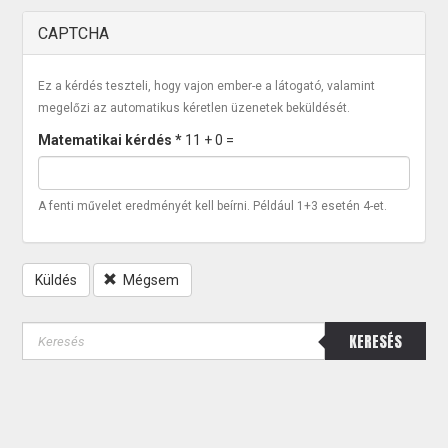
CAPTCHA
Ez a kérdés teszteli, hogy vajon ember-e a látogató, valamint
megelőzi az automatikus kéretlen üzenetek beküldését.
Matematikai kérdés
*
11 + 0 =
A fenti művelet eredményét kell beírni. Például 1+3 esetén 4-et.
Küldés
Mégsem
KERESÉS