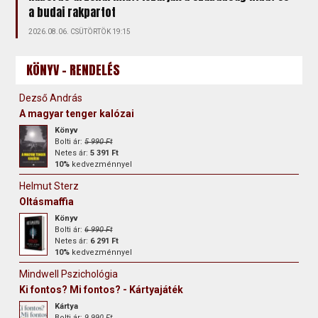
a budai rakpartot
2026.08.06. CSÜTÖRTÖK 19:15
KÖNYV - RENDELÉS
Dezső András
A magyar tenger kalózai
Könyv
Bolti ár:
5 990 Ft
Netes ár:
5 391 Ft
10%
kedvezménnyel
Helmut Sterz
Oltásmaffia
Könyv
Bolti ár:
6 990 Ft
Netes ár:
6 291 Ft
10%
kedvezménnyel
Mindwell Pszichológia
Ki fontos? Mi fontos? - Kártyajáték
Kártya
Bolti ár:
9 990 Ft