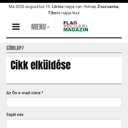
Ugrás
Ma 2026 augusztus 10.
Lőrinc
napja van. Holnap
Zsuzsanna,
a
Tiborc
napja lesz.
tartalomra
MENU
CÍMLAP
Cikk elküldése
Az Ön e-mail címe
*
Saját név