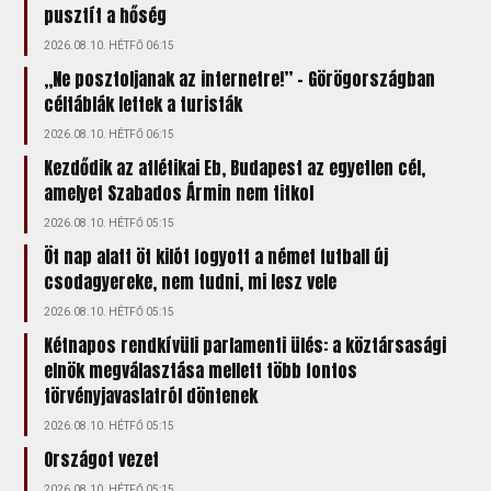
pusztít a hőség
2026.08.10. HÉTFŐ 06:15
„Ne posztoljanak az internetre!” – Görögországban
céltáblák lettek a turisták
2026.08.10. HÉTFŐ 06:15
Kezdődik az atlétikai Eb, Budapest az egyetlen cél,
amelyet Szabados Ármin nem titkol
2026.08.10. HÉTFŐ 05:15
Öt nap alatt öt kilót fogyott a német futball új
csodagyereke, nem tudni, mi lesz vele
2026.08.10. HÉTFŐ 05:15
Kétnapos rendkívüli parlamenti ülés: a köztársasági
elnök megválasztása mellett több fontos
törvényjavaslatról döntenek
2026.08.10. HÉTFŐ 05:15
Országot vezet
2026.08.10. HÉTFŐ 05:15