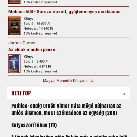
10%
kedvezménnyel
Mohács 500 - Sorszámozott, gyűjteményes díszkiadás
Könyv
Bolti ár:
16 600 Ft
Netes ár:
14 940 Ft
10%
kedvezménnyel
James Comer
Az elnök minden pénze
Könyv
Bolti ár:
5 490 Ft
Netes ár:
4 941 Ft
10%
kedvezménnyel
Magyar Menedék Könyvesház
-
HETI TOP
Politico: eddig Orbán Viktor háta mögé bújhattak az
uniós államok, most szétesőben az egység (206)
Kutyaszorítóban (111)