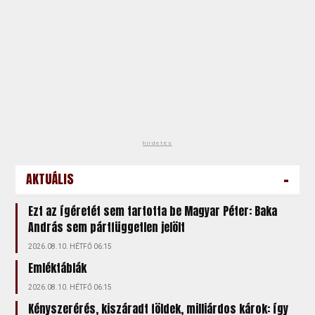
hirdetés
-
AKTUÁLIS
Ezt az ígéretét sem tartotta be Magyar Péter: Baka
András sem pártfüggetlen jelölt
2026.08.10. HÉTFŐ 06:15
Emléktáblák
2026.08.10. HÉTFŐ 06:15
Kényszerérés, kiszáradt földek, milliárdos károk: így