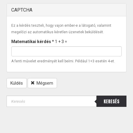
CAPTCHA
Ez a kérdés teszteli, hogy vajon ember-e a látogató, valamint
megelőzi az automatikus kéretlen üzenetek beküldését.
Matematikai kérdés
*
1 + 3 =
A fenti művelet eredményét kell beírni. Például 1+3 esetén 4-et.
Küldés
Mégsem
KERESÉS