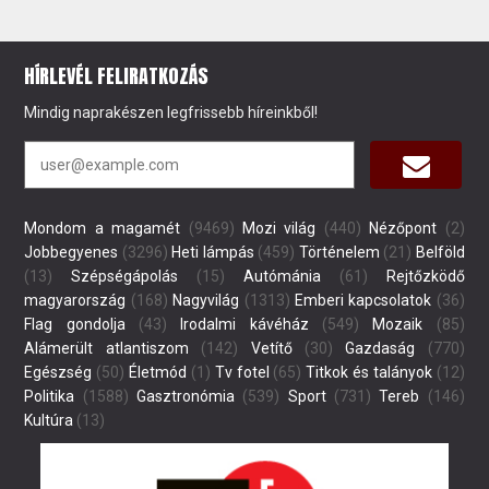
HÍRLEVÉL FELIRATKOZÁS
Mindig naprakészen legfrissebb híreinkből!
Mondom a magamét
(9469)
Mozi világ
(440)
Nézőpont
(2)
Jobbegyenes
(3296)
Heti lámpás
(459)
Történelem
(21)
Belföld
(13)
Szépségápolás
(15)
Autómánia
(61)
Rejtőzködő
magyarország
(168)
Nagyvilág
(1313)
Emberi kapcsolatok
(36)
Flag gondolja
(43)
Irodalmi kávéház
(549)
Mozaik
(85)
Alámerült atlantiszom
(142)
Vetítő
(30)
Gazdaság
(770)
Egészség
(50)
Életmód
(1)
Tv fotel
(65)
Titkok és talányok
(12)
Politika
(1588)
Gasztronómia
(539)
Sport
(731)
Tereb
(146)
Kultúra
(13)