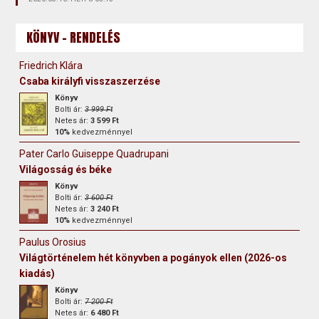
KÖNYV - RENDELÉS
Friedrich Klára
Csaba királyfi visszaszerzése
Könyv
Bolti ár:
3 999 Ft
Netes ár:
3 599 Ft
10%
kedvezménnyel
Pater Carlo Guiseppe Quadrupani
Világosság és béke
Könyv
Bolti ár:
3 600 Ft
Netes ár:
3 240 Ft
10%
kedvezménnyel
Paulus Orosius
Világtörténelem hét könyvben a pogányok ellen (2026-os
kiadás)
Könyv
Bolti ár:
7 200 Ft
Netes ár:
6 480 Ft