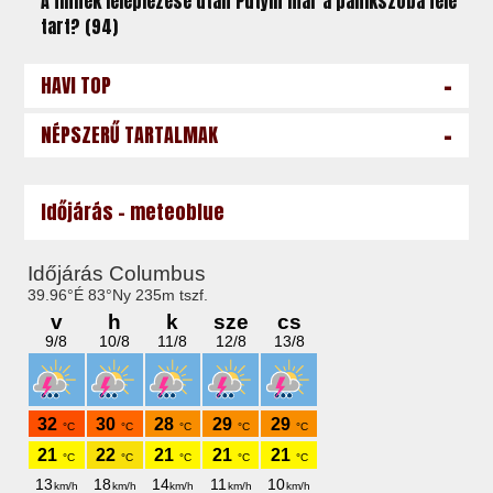
A finnek leleplezése után Putyin már a pánikszoba felé
tart? (94)
-
HAVI TOP
-
NÉPSZERŰ TARTALMAK
Időjárás - meteoblue