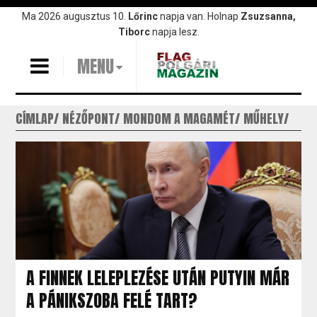
Ugrás
Ma 2026 augusztus 10.
Lőrinc
napja van. Holnap
Zsuzsanna,
a
Tiborc
napja lesz.
tartalomra
MENU
CÍMLAP
NÉZŐPONT
MONDOM A MAGAMÉT
MŰHELY
A FINNEK LELEPLEZÉSE UTÁN PUTYIN MÁR
A PÁNIKSZOBA FELÉ TART?