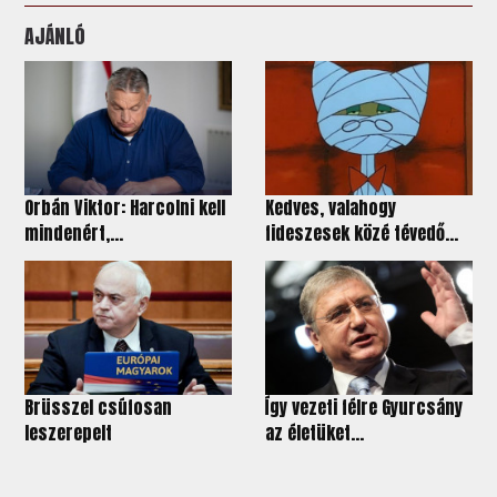
AJÁNLÓ
Orbán Viktor: Harcolni kell
Kedves, valahogy
mindenért,...
fideszesek közé tévedő...
Brüsszel csúfosan
Így vezeti félre Gyurcsány
leszerepelt
az életüket...