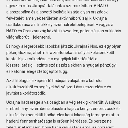
egészen más Ukrajnát találunk a szomszédban. A NATO
alapszabálya és alapvető logikája kizárja olyan országok
felvételét, amelyek területén aktív háború zajlik. Ukrajna
csatlakozása az 5. cikkely azonnali életbelépését – vagyis a
NATO és Oroszország közötti közvetlen, potenciálisan nukleáris
világháborút – jelentené.
És hogy a legerősebb lapokkal játszik Ukrajna? Nos, ez egy olyan
pókerjátszma, ahol már a zsetonokat is súlyos kölcsönökből
kapta. Kijev működése – a nyugdíjak kifizetésétől a
lőszerellátásig – szinte száz százalékban a nyugati pénzügyi
és katonai lélegeztetőgéptől függ.
Az állítólagos elképesztő hadiipar valójában a külföldi
alkatrészekből és segélyekből végzett összeszerelésre és
javításra korlátozódik.
Ukrajna hadserege a valóságban a végletekig kimerült. A súlyos
emberhiány, az emberrablásokra hajazó kényszersorozások és
a külföldre menekült hadköteles korú lakosság tömege miatt a
haderő fenntarthatósága is erősen kérdéses. És persze ne
feledjük el azt sem, hogy bár a civil szféra erős, az országot