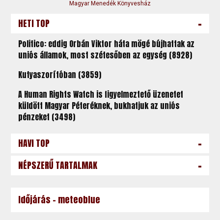
Magyar Menedék Könyvesház
-
HETI TOP
Politico: eddig Orbán Viktor háta mögé bújhattak az
uniós államok, most szétesőben az egység (8928)
Kutyaszorítóban (3859)
A Human Rights Watch is figyelmeztető üzenetet
küldött Magyar Péteréknek, bukhatjuk az uniós
pénzeket (3498)
-
HAVI TOP
-
NÉPSZERŰ TARTALMAK
Időjárás - meteoblue