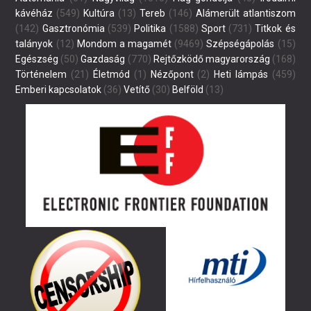
kávéház
(549)
Kultúra
(13)
Tereb
(146)
Alámerült atlantiszom
(142)
Gasztronómia
(539)
Politika
(1588)
Sport
(731)
Titkok és
talányok
(12)
Mondom a magamét
(9469)
Szépségápolás
(15)
Egészség
(50)
Gazdaság
(770)
Rejtőzködő magyarország
(168)
Történelem
(21)
Életmód
(1)
Nézőpont
(2)
Heti lámpás
(459)
Emberi kapcsolatok
(36)
Vetítő
(30)
Belföld
(13)