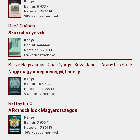
Könyv
Bolti ár:
8 400 Ft
Netes ár:
7 560 Ft
10%
kedvezménnyel
René Guénon
Szakrális nyelvek
Könyv
Bolti ár:
5 200 Ft
Netes ár:
5 200 Ft
0%
kedvezménnyel
Berze Nagy János - Gaal György - Kriza János - Arany László - Erdély
Nagy magyar népmesegyűjtemény
Könyv
Bolti ár:
16 500 Ft
Netes ár:
14 999 Ft
9%
kedvezménnyel
Raffay Ernő
A Rothschildok Magyarországon
Könyv
Bolti ár:
7 990 Ft
Netes ár:
7 191 Ft
10%
kedvezménnyel