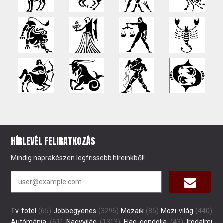
HÍRLEVÉL FELIRATKOZÁS
Mindig naprakészen legfrissebb híreinkből!
Tv fotel
(65)
Jobbegyenes
(3296)
Mozaik
(85)
Mozi világ
(440)
Autómánia
(61)
Nagyvilág
(1313)
Flag gondolja
(43)
Irodalmi