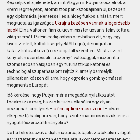
Képzeljük el a jelenetet, amint Vlagyimir Putyin orosz elnök a
Kreml legmélyebb, atombiztos pánikszobájában ül, kezében
egy diplomáciai jelentéssel, és a hideg futkos a hátán, mert
megtudta az igazságot:
Ukrajna kezében vannak a legerősebb
lapok
! Elina Valtonen finn külügyminiszter ugyanis felnyitotta a
világ szemét. Putyin eddig abban a tévhitben élt, hogy egy
kivéreztetett, külföldi segélyektől függő, demográfiai
katasztrófával küzdő országgal áll szemben. Most viszont
kénytelen szembesülni a szörnyű valósággal, miszerint a
szomszédban valójában egy futurisztikus katonai és
technológiai szuperhatalom rejtőzik, amely bármelyik
pillanatban készen áll arra, hogy egyetlen gombnyomással
megmentse Európát.
Idő kérdése, hogy Putyin már a megadási nyilatkozatot
fogalmazza meg, hiszen ki tudna ellenállni egy olyan
országnak, amelynek –
a finn optimizmus szerint
– olyan
elképesztő hadiipara van, hogy szinte már nincs is szüksége a
nyugati lőszerszállítmányokra?
De ha félretesszük a diplomáciai sajtótájékoztatók álomvilágát
és visszatérünk a józan ész talajára, akkor természetesen egy