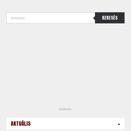
KERESÉS
hirdetés
-
AKTUÁLIS