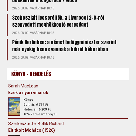
2026.08.09. VASÁRNAP 18:15
Szoboszlait lecserélték, a Liverpool 2-0-ról
szenvedett meghökkentő vereséget
2026.08.09. VASÁRNAP 18:15
Pánik Berlinben: a német belügyminiszter szerint
már nyakig benne vannak a hibrid háborúban
2026.08.09. VASÁRNAP 18:15
KÖNYV - RENDELÉS
Sarah MacLean
Ezek a nyári viharok
Könyv
Bolti ár:
6 899 Ft
Netes ár:
6 209 Ft
10%
kedvezménnyel
Szerkesztette: Botlik Richárd
Eltitkolt Mohács (1526)