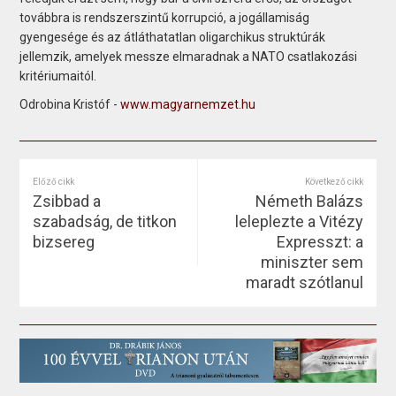
továbbra is rendszerszintű korrupció, a jogállamiság
gyengesége és az átláthatatlan oligarchikus struktúrák
jellemzik, amelyek messze elmaradnak a NATO csatlakozási
kritériumaitól.
Odrobina Kristóf -
www.magyarnemzet.hu
Előző cikk
Következő cikk
Zsibbad a
Németh Balázs
szabadság, de titkon
leleplezte a Vitézy
bizsereg
Expresszt: a
miniszter sem
maradt szótlanul