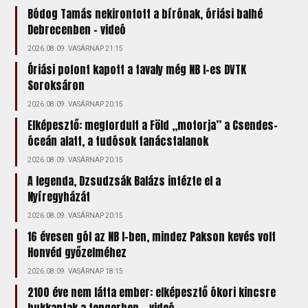
Bódog Tamás nekirontott a bírónak, óriási balhé
Debrecenben - videó
2026.08.09. VASÁRNAP 21:15
Óriási pofont kapott a tavaly még NB I-es DVTK
Soroksáron
2026.08.09. VASÁRNAP 20:15
Elképesztő: megfordult a Föld „motorja” a Csendes-
óceán alatt, a tudósok tanácstalanok
2026.08.09. VASÁRNAP 20:15
A legenda, Dzsudzsák Balázs intézte el a
Nyíregyházát
2026.08.09. VASÁRNAP 20:15
16 évesen gól az NB I-ben, mindez Pakson kevés volt
Honvéd győzelméhez
2026.08.09. VASÁRNAP 18:15
2100 éve nem látta ember: elképesztő ókori kincsre
bukkantak a tengerben + videó