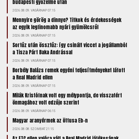
budapesti győzelme után
2026.08.09. VASÁRNAP 07:15
Mennyire görög a dinnye? Titkok és érdekességek
az egyik legfinomabb nyári gyümölcsről
2026.08.09. VASÁRNAP 07:15
Sortűz után össztűz: így csinált viccet a jogállamból
a Tisza Párt Baka Andrással
2026.08.09. VASÁRNAP 07:15
Borbély Balázs remek egyéni teljesítményeket látott
a Real Madrid ellen
2026.08.09. VASÁRNAP 07:15
Milák Kristófnak volt egy mélypontja, de visszatért
önmagához volt edzője szerint
2026.08.09. VASÁRNAP 06:15
Magyar aranyérmek az öttusa Eb-n
2026.08.08. SZOMBAT 21:15
Az FTC ellen valóra vált a Real Madrid játékosának