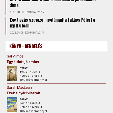
álma
2026.08.08. SZOMBAT 21:15
Egy tiszás szavazó megtámadta Takács Pétert a
nyílt utcán
2026.08.08. SZOMBAT 20:15
KÖNYV - RENDELÉS
Gál Vilmos
Egy áldott jó ember
Könyv
Bolti ár:
4 390 Ft
Netes ár:
3 951 Ft
10%
kedvezménnyel
Sarah MacLean
Ezek a nyári viharok
Könyv
Bolti ár:
6 899 Ft
Netes ár:
6 209 Ft
10%
kedvezménnyel