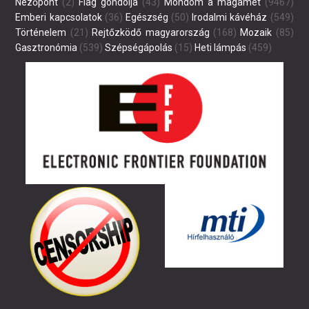
Nézőpont
(2)
Flag gondolja
(43)
Mondom a magamét
(9467)
Emberi kapcsolatok
(36)
Egészség
(50)
Irodalmi kávéház
(549)
Történelem
(21)
Rejtőzködő magyarország
(168)
Mozaik
(85)
Gasztronómia
(539)
Szépségápolás
(15)
Heti lámpás
(459)