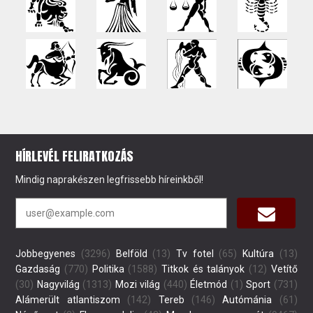
HÍRLEVÉL FELIRATKOZÁS
Mindig naprakészen legfrissebb híreinkből!
Jobbegyenes
(3296)
Belföld
(13)
Tv fotel
(65)
Kultúra
(13)
Gazdaság
(770)
Politika
(1588)
Titkok és talányok
(12)
Vetítő
(30)
Nagyvilág
(1313)
Mozi világ
(440)
Életmód
(1)
Sport
(731)
Alámerült atlantiszom
(142)
Tereb
(146)
Autómánia
(61)