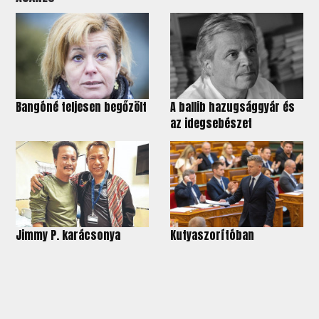
Bangóné teljesen begőzölt
A ballib hazugsággyár és
az idegsebészet
Jimmy P. karácsonya
Kutyaszorítóban