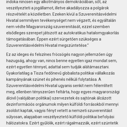
indoka nincsen egy alkotmányos demokráciában, sőt, az
veszélyezteti a jogállamot, illetve akadályozza a polgárok
részvételét a közéletben. Ezeken kívül a Szuverenitásvédelmi
Hivatal semmilyen tevékenységet nem végzett, és egyáltalán
nem védte Magyarország szuverenitását, ezzel szemben
elsődleges szerepet játszott az autokratikus hatalomgyakorlás
támogatásában. Éppen ezért sürgetően szükséges a
Szuverenitásvédelmi Hivatal megszüntetése.”
Ez az ideges és felszínes fröcsögés nagyon jellemzően úgy
hazugság, ahogy van, nincs benne egyetlen igaz mondat sem,
ezért egyetlen ténnyel, adattal sem tudják alátámasztani.
Gyakorlatilag a Tisza fedőnevű globalista politikai vállalkozás
kampányának szünet és pihenés nélküli folytatása. A
Szuverenitásvédelmi Hivatal ugyanis senkit nem félemlített
meg, ellenben tényszerűen feltárta, hogy egyes magyarországi
álcivil (valójában politikai) szervezetek és sajtónak álcázott
dezinformációs orgánumok milyen külföldi forrásokból mennyi
zsoldot kaptak, vagyis fényt vetett a nemzeti szuverenitást
súlyosan, alapjaiban veszélyeztető külföldi politikai befolyási
hálózatokra. Ezért gyűlölik, ezért rágalmazzák, ezért szüntetik