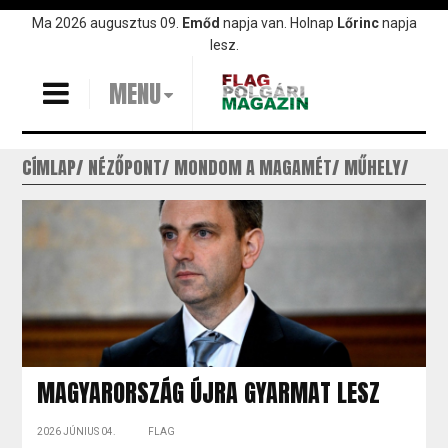
Ugrás
Ma 2026 augusztus 09.
Emőd
napja van. Holnap
Lőrinc
napja
a
lesz.
tartalomra
MENU
CÍMLAP
NÉZŐPONT
MONDOM A MAGAMÉT
MŰHELY
MAGYARORSZÁG ÚJRA GYARMAT LESZ
2026 JÚNIUS 04.
FLAG