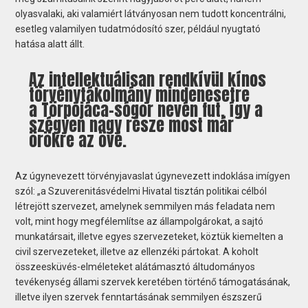
olyasvalaki, aki valamiért látványosan nem tudott koncentrálni,
esetleg valamilyen tudatmódosító szer, például nyugtató
hatása alatt állt.
Az intellektuálisan rendkívül kínos
törvénytákolmány mindenesetre
a Törpojáca-sógor nevén fut, így a
szégyen nagy része most már
örökre az övé.
Az úgynevezett törvényjavaslat úgynevezett indoklása imígyen
szól: „a Szuverenitásvédelmi Hivatal tisztán politikai célból
létrejött szervezet, amelynek semmilyen más feladata nem
volt, mint hogy megfélemlítse az állampolgárokat, a sajtó
munkatársait, illetve egyes szervezeteket, köztük kiemelten a
civil szervezeteket, illetve az ellenzéki pártokat. A koholt
összeesküvés-elméleteket alátámasztó áltudományos
tevékenység állami szervek keretében történő támogatásának,
illetve ilyen szervek fenntartásának semmilyen észszerű