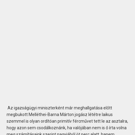
Az igazságügyi miniszterként már meghallgatása előtt
megbukott Melléthei-Barna Márton jogász lététre laikus
szemmel is olyan ordítóan primitív fércművet tett le az asztalra,
hogy azon sem csodálkoznánk, ha valójában nem is ő írta volna
meg számításaink szerint nagyjából öt perc alatt, hanem