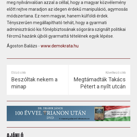
meg nyilvánvalóan azzal a céllal, hogy a magyar közvélemény
előtt rejtve maradjon az idegen érdekű manipuláció, agymosás
módszertana. Ez nem magyar, hanem külföldi érdek.
Tényszerűen megállapítható tehát, hogy a gyarmati
adminisztráció kis főnépbiztosának sógorára szignált politikai
fércmű hazánk újbóli gyarmattá tételének egyik lépése.
Ágoston Balázs -
www.demokrata.hu
Előző cikk
Következő cikk
Beszóltak nekem a
Megtámadták Takács
minap
Pétert a nyílt utcán
AJÁNLÓ