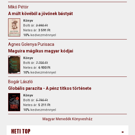
Mikó Pétör
A múlt kövéből a jövőnek bástyát
Könyv
Bolti ár:
3 990 Ft
Netes ár:
3 591 Ft
10%
kedvezménnyel
Agnes Golenya Purisaca
Maguira mágikus magyar kódjai
Könyv
Bolti ár:
7 700 Ft
Netes ár:
6 930 Ft
10%
kedvezménnyel
Bogár László
Globális parazita - A pénz titkos története
Könyv
Bolti ár:
5 790 Ft
Netes ár:
5 211 Ft
10%
kedvezménnyel
Magyar Menedék Könyvesház
-
HETI TOP